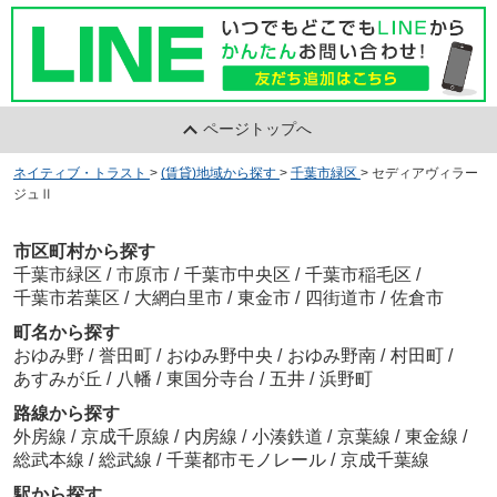
ページトップへ
ネイティブ・トラスト
>
(賃貸)地域から探す
>
千葉市緑区
>
セディアヴィラー
ジュⅡ
市区町村から探す
千葉市緑区
/
市原市
/
千葉市中央区
/
千葉市稲毛区
/
千葉市若葉区
/
大網白里市
/
東金市
/
四街道市
/
佐倉市
町名から探す
おゆみ野
/
誉田町
/
おゆみ野中央
/
おゆみ野南
/
村田町
/
あすみが丘
/
八幡
/
東国分寺台
/
五井
/
浜野町
路線から探す
外房線
/
京成千原線
/
内房線
/
小湊鉄道
/
京葉線
/
東金線
/
総武本線
/
総武線
/
千葉都市モノレール
/
京成千葉線
駅から探す