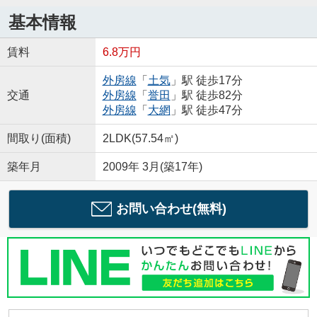
基本情報
賃料
6.8万円
外房線
「
土気
」駅 徒歩17分
交通
外房線
「
誉田
」駅 徒歩82分
外房線
「
大網
」駅 徒歩47分
間取り(面積)
2LDK(57.54㎡)
築年月
2009年 3月(築17年)
お問い合わせ(無料)