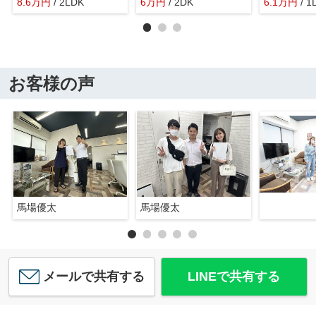
8.6
万
円
/ 2LDK
6
万
円
/ 2DK
6.1
万
円
/ 1
お客様の声
馬場優太
馬場優太
メールで共有する
LINEで共有する