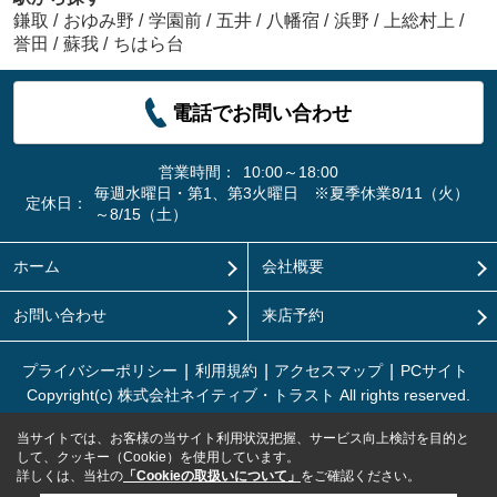
鎌取
/
おゆみ野
/
学園前
/
五井
/
八幡宿
/
浜野
/
上総村上
/
誉田
/
蘇我
/
ちはら台
電話でお問い合わせ
営業時間：
10:00～18:00
毎週水曜日・第1、第3火曜日 ※夏季休業8/11（火）
定休日：
～8/15（土）
ホーム
会社概要
お問い合わせ
来店予約
プライバシーポリシー
利用規約
アクセスマップ
PCサイト
Copyright(c) 株式会社ネイティブ・トラスト All rights reserved.
当サイトでは、お客様の当サイト利用状況把握、サービス向上検討を目的と
して、クッキー（Cookie）を使用しています。
詳しくは、当社の
「Cookieの取扱いについて」
をご確認ください。