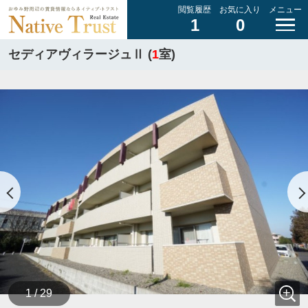
閲覧履歴
お気に入り
メニュー
1
0
セディアヴィラージュⅡ (
1
室)
1 / 29