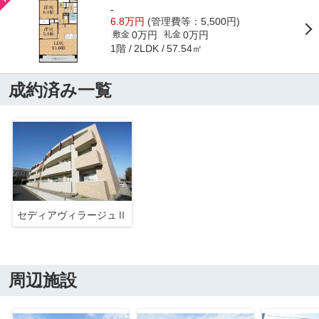
-
6.8万円
(管理費等：5,500円)
0万円
0万円
敷金
礼金
1階
57.54㎡
2LDK
成約済み一覧
セディアヴィラージュⅡ
周辺施設