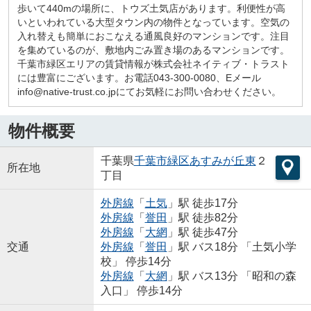
歩いて440mの場所に、トウズ土気店があります。利便性が高
いといわれている大型タウン内の物件となっています。空気の
入れ替えも簡単におこなえる通風良好のマンションです。注目
を集めているのが、敷地内ごみ置き場のあるマンションです。
千葉市緑区エリアの賃貸情報が株式会社ネイティブ・トラスト
には豊富にございます。お電話043-300-0080、Eメール
info@native-trust.co.jpにてお気軽にお問い合わせください。
物件概要
千葉県
千葉市緑区
あすみが丘東
２
所在地
丁目
外房線
「
土気
」駅 徒歩17分
外房線
「
誉田
」駅 徒歩82分
外房線
「
大網
」駅 徒歩47分
交通
外房線
「
誉田
」駅 バス18分 「土気小学
校」 停歩14分
外房線
「
大網
」駅 バス13分 「昭和の森
入口」 停歩14分