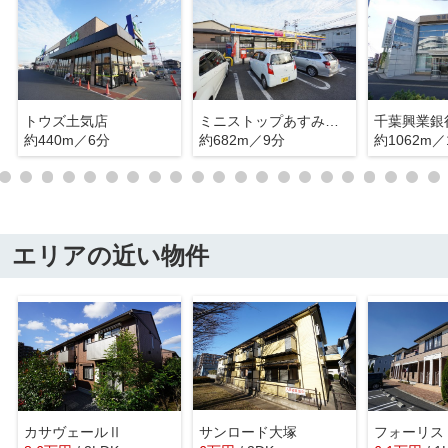
トウズ土気店
ミニストップあすみが丘東店
約440m／6分
約682m／9分
約1062m／
エリアの近い物件
カサヴェールⅡ
サンロード大塚
フォーリス