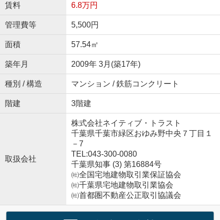
賃料
6.8万円
管理費等
5,500円
面積
57.54㎡
築年月
2009年 3月(築17年)
種別 / 構造
マンション / 鉄筋コンクリート
階建
3階建
株式会社ネイティブ・トラスト
千葉県千葉市緑区おゆみ野中央７丁目１
－7
TEL:043-300-0080
取扱会社
千葉県知事 (3) 第16884号
㈳全国宅地建物取引業保証協会
㈳千葉県宅地建物取引業協会
㈳首都圏不動産公正取引協議会