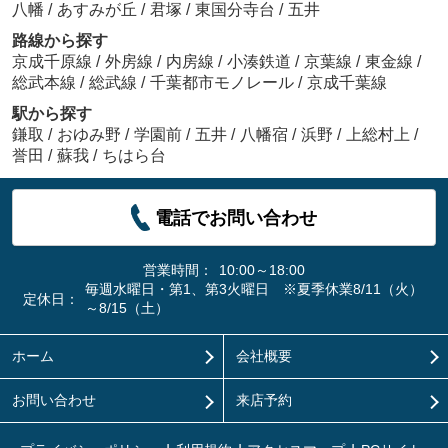
八幡
/
あすみが丘
/
君塚
/
東国分寺台
/
五井
路線から探す
京成千原線
/
外房線
/
内房線
/
小湊鉄道
/
京葉線
/
東金線
/
総武本線
/
総武線
/
千葉都市モノレール
/
京成千葉線
駅から探す
鎌取
/
おゆみ野
/
学園前
/
五井
/
八幡宿
/
浜野
/
上総村上
/
誉田
/
蘇我
/
ちはら台
電話でお問い合わせ
営業時間：
10:00～18:00
毎週水曜日・第1、第3火曜日 ※夏季休業8/11（火）
定休日：
～8/15（土）
ホーム
会社概要
お問い合わせ
来店予約