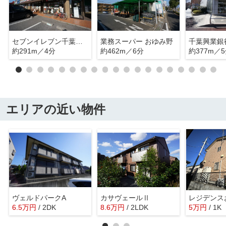
セブンイレブン千葉鎌取駅前店
業務スーパー おゆみ野
千葉興業銀
約291m／4分
約462m／6分
約377m／
エリアの近い物件
ヴェルドパークA
カサヴェールⅡ
レジデンス
6.5
万
円
/ 2DK
8.6
万
円
/ 2LDK
5
万
円
/ 1K