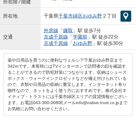
所在階 / 階建
所在地
千葉県
千葉市緑区
おゆみ野
２丁目
外房線
「
鎌取
」駅 徒歩7分
交通
京成千原線
「
学園前
」駅 徒歩22分
京成千原線
「
おゆみ野
」駅 徒歩30分
薬や日用品を買うのに便利なウェルシア千葉おゆみ野店まで
342mです。来客時にはTVインターホンで訪問者の顔を確認す
ることができるので防犯対策につながります。収納はシューズ
ボックス・ウォークインクロゼットなどが備え付けられている
ので、衣類や日用品の収納に重宝します。インターネット有り
物件なので、ネットをよく使う方におすすめです。株式会社ネ
イティブ・トラストには千葉市緑区エリアの賃貸情報がござい
ます。お電話043-300-0080Eメールinfo@native-trust.co.jpまで
お気軽にお問い合わせください。