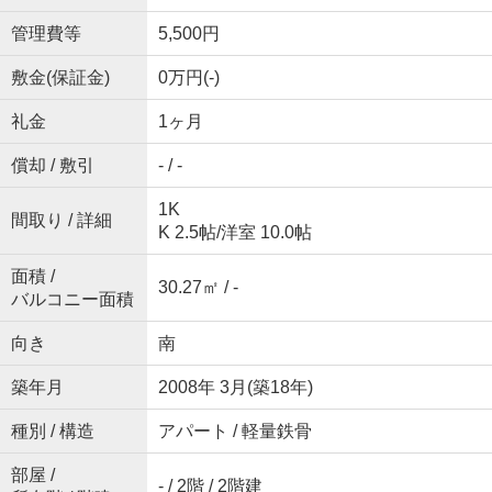
管理費等
5,500円
敷金(保証金)
0万円(-)
礼金
1ヶ月
償却 / 敷引
- / -
1K
間取り / 詳細
K 2.5帖
/
洋室 10.0帖
面積 /
30.27㎡ / -
バルコニー面積
向き
南
築年月
2008年 3月(築18年)
種別 / 構造
アパート / 軽量鉄骨
部屋 /
- / 2階 / 2階建