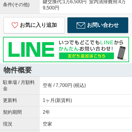
鍵交換代:1万6,500円 室内清掃費用:4万
条件(その他)
9,500円
お気に入り追加
お問い合わせ
物件概要
駐車場 / 月額料
空有 / 7,700円 (税込)
金
更新料
1ヶ月(新賃料)
契約期間
2年
現況
空家