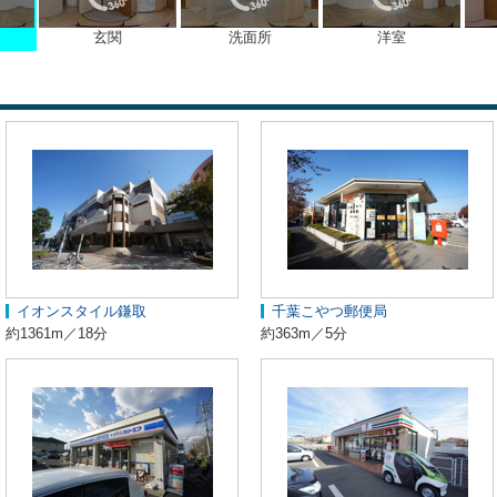
玄関
洗面所
洋室
イオンスタイル鎌取
千葉こやつ郵便局
約1361m／18分
約363m／5分