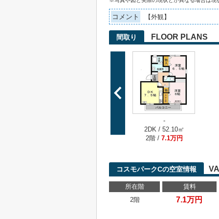
※写真や図と実際の現状とが異なる場合は現
コメント
【外観】
FLOOR PLANS
間取り
-
2DK / 52.10㎡
2階 /
7.1万円
VA
コスモパークCの空室情報
所在階
賃料
7.1万円
2階