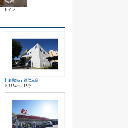
トイレ
京葉銀行 鎌取支店
約1134m／15分