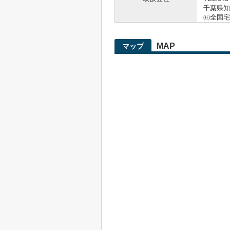
千葉県知事
㈳全国宅
MAP
マップ