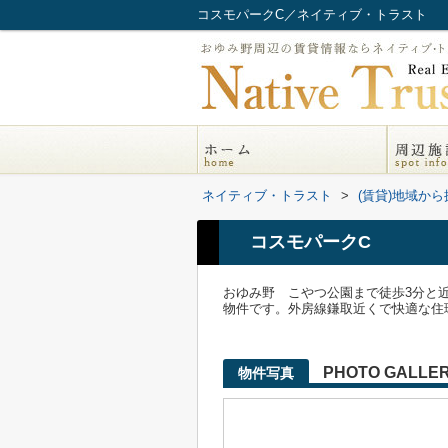
コスモパークC／ネイティブ・トラスト
ネイティブ・トラスト
>
(賃貸)地域から
コスモパークC
おゆみ野 こやつ公園まで徒歩3分と
物件です。外房線鎌取近くで快適な住環境
PHOTO GALLE
物件写真