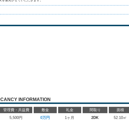
状を優先させていただきます。
CANCY INFORMATION
管理費・共益費
敷金
礼金
間取り
面積
5,500円
0万円
1ヶ月
2DK
52.10㎡