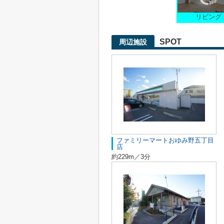
リビング
SPOT
周辺施設
ファミリーマートおゆみ野五丁目
店
約229m／3分