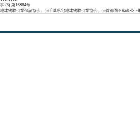
 (3) 第16884号
地建物取引業保証協会、㈳千葉県宅地建物取引業協会、㈳首都圏不動産公正