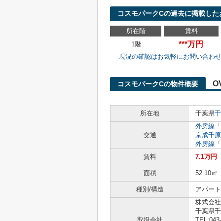
コスモパークCの過去に掲載した
所在階
賃料
***万円
1階
現況の確認はお気軽にお問い合わ
O
コスモパークCの物件概要
所在地
千葉県
千
外房線
「
交通
京成千原
外房線
「
賃料
7.1万円
面積
52.10㎡
種別/構造
アパート
株式会社
千葉県千
取扱会社
TEL:043