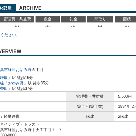
ARCHIVE
お部屋
管理費・共益費
敷金
礼金
間取り
面積
***
***
***
***
***
せください。
VERVIEW
葉市緑区
おゆみ野
５丁目
鎌取
」駅 徒歩16分
線
「
おゆみ野
」駅 徒歩35分
誉田
」駅 徒歩37分
管理費・共益費
5,500円
築年月(築年数)
1994年 2
 / 軽量鉄骨
階建
2階建
ネイティブ・トラスト
葉市緑区おゆみ野中央７丁目１－7
-300-0080