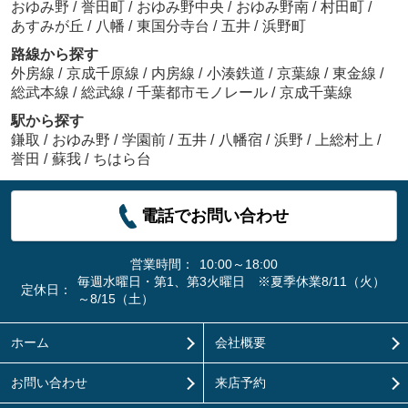
おゆみ野
/
誉田町
/
おゆみ野中央
/
おゆみ野南
/
村田町
/
あすみが丘
/
八幡
/
東国分寺台
/
五井
/
浜野町
路線から探す
外房線
/
京成千原線
/
内房線
/
小湊鉄道
/
京葉線
/
東金線
/
総武本線
/
総武線
/
千葉都市モノレール
/
京成千葉線
駅から探す
鎌取
/
おゆみ野
/
学園前
/
五井
/
八幡宿
/
浜野
/
上総村上
/
誉田
/
蘇我
/
ちはら台
電話でお問い合わせ
営業時間：
10:00～18:00
毎週水曜日・第1、第3火曜日 ※夏季休業8/11（火）
定休日：
～8/15（土）
ホーム
会社概要
お問い合わせ
来店予約