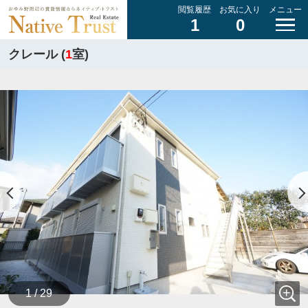
閲覧履歴
お気に入り
メニュー
1
0
クレール (
1
室)
1 / 29