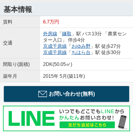
基本情報
賃料
6.7万円
外房線
「
鎌取
」駅 バス13分 「農業セン
ター入口」 停歩4分
交通
京成千原線
「
おゆみ野
」駅 徒歩27分
京成千原線
「
ちはら台
」駅 徒歩30分
間取り(面積)
2DK(50.05㎡)
築年月
2015年 5月(築11年)
お問い合わせ(無料)