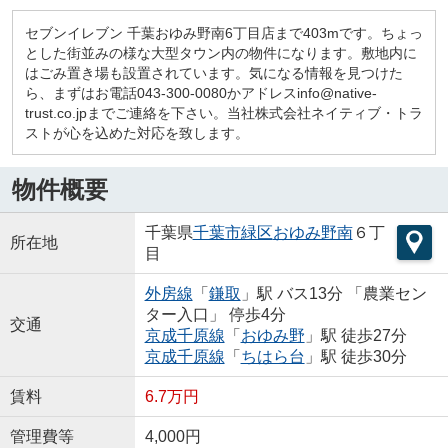
セブンイレブン 千葉おゆみ野南6丁目店まで403mです。ちょっ
とした街並みの様な大型タウン内の物件になります。敷地内に
はごみ置き場も設置されています。気になる情報を見つけた
ら、まずはお電話043-300-0080かアドレスinfo@native-
trust.co.jpまでご連絡を下さい。当社株式会社ネイティブ・トラ
ストが心を込めた対応を致します。
物件概要
千葉県
千葉市緑区
おゆみ野南
６丁
所在地
目
外房線
「
鎌取
」駅 バス13分 「農業セン
ター入口」 停歩4分
交通
京成千原線
「
おゆみ野
」駅 徒歩27分
京成千原線
「
ちはら台
」駅 徒歩30分
賃料
6.7万円
管理費等
4,000円