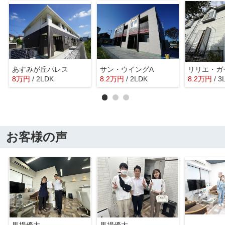
あすみが丘パレス
サン・ウイングA
8
万
円
/ 2LDK
8.2
万
円
/ 2LDK
8.2
万
円
/ 3
お客様の声