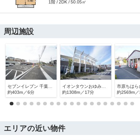
1階
50.05㎡
2DK
周辺施設
セブンイレブン 千葉おゆみ野南6丁目店
イオンタウンおゆみ野 ショッピングモール
市原ちはら
約403m／6分
約1308m／17分
約2569m／
エリアの近い物件