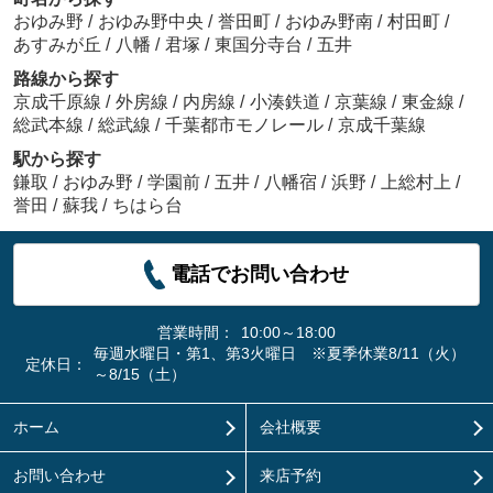
おゆみ野
/
おゆみ野中央
/
誉田町
/
おゆみ野南
/
村田町
/
あすみが丘
/
八幡
/
君塚
/
東国分寺台
/
五井
路線から探す
京成千原線
/
外房線
/
内房線
/
小湊鉄道
/
京葉線
/
東金線
/
総武本線
/
総武線
/
千葉都市モノレール
/
京成千葉線
駅から探す
鎌取
/
おゆみ野
/
学園前
/
五井
/
八幡宿
/
浜野
/
上総村上
/
誉田
/
蘇我
/
ちはら台
電話でお問い合わせ
営業時間：
10:00～18:00
毎週水曜日・第1、第3火曜日 ※夏季休業8/11（火）
定休日：
～8/15（土）
ホーム
会社概要
お問い合わせ
来店予約