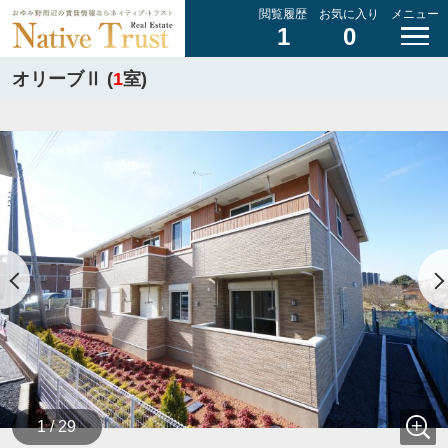
閲覧履歴
お気に入り
メニュー
1
0
オリーブⅡ (
1
室)
1 / 29