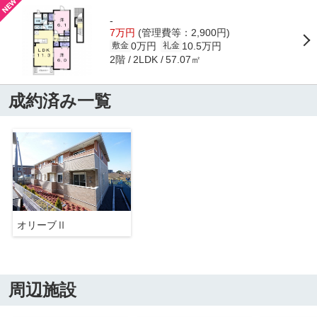
-
7万円
(管理費等：2,900円)
0万円
10.5万円
敷金
礼金
2階
57.07㎡
2LDK
成約済み一覧
オリーブⅡ
周辺施設