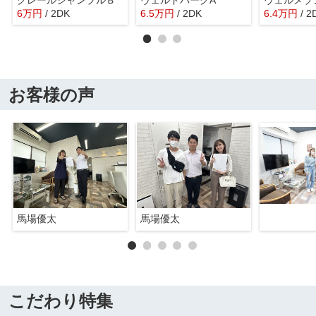
6
万
円
/ 2DK
6.5
万
円
/ 2DK
6.4
万
円
/ 2
お客様の声
馬場優太
馬場優太
こだわり特集