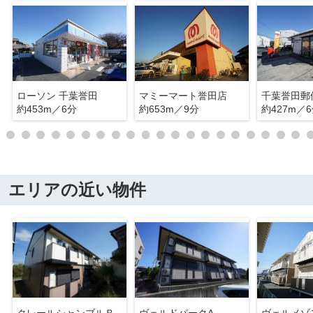
ローソン 千葉誉田
マミーマート誉田店
千葉誉田郵
約453m／6分
約653m／9分
約427m／
エリアの近い物件
クレールシャンブルＢ
ヴェルドパークA