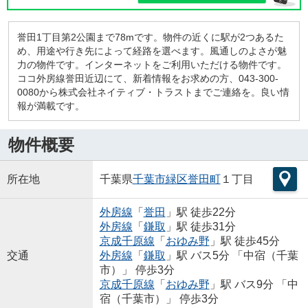
誉田1丁目第2公園まで78mです。物件の近くに駅が2つあるた
め、用途や行き先によって経路を選べます。風通しのよさが魅
力の物件です。インターネットをご利用いただける物件です。
ココ外房線誉田近辺にて、新着情報をお求めの方、043-300-
0080から株式会社ネイティブ・トラストまでご連絡を。良い情
報が満載です。
物件概要
所在地
千葉県
千葉市緑区
誉田町
１丁目
外房線
「
誉田
」駅 徒歩22分
外房線
「
鎌取
」駅 徒歩31分
京成千原線
「
おゆみ野
」駅 徒歩45分
交通
外房線
「
鎌取
」駅 バス5分 「中宿（千葉
市）」 停歩3分
京成千原線
「
おゆみ野
」駅 バス9分 「中
宿（千葉市）」 停歩3分