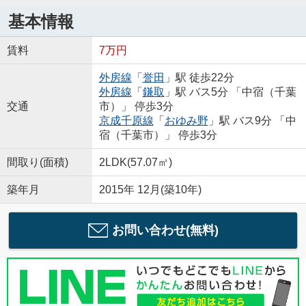
基本情報
賃料
7万円
外房線
「
誉田
」駅 徒歩22分
外房線
「
鎌取
」駅 バス5分 「中宿（千葉
交通
市）」 停歩3分
京成千原線
「
おゆみ野
」駅 バス9分 「中
宿（千葉市）」 停歩3分
間取り(面積)
2LDK(57.07㎡)
築年月
2015年 12月(築10年)
お問い合わせ(無料)