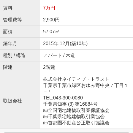
賃料
7万円
管理費等
2,900円
面積
57.07㎡
築年月
2015年 12月(築10年)
種別 / 構造
アパート / 木造
階建
2階建
株式会社ネイティブ・トラスト
千葉県千葉市緑区おゆみ野中央７丁目１
－7
TEL:043-300-0080
取扱会社
千葉県知事 (3) 第16884号
㈳全国宅地建物取引業保証協会
㈳千葉県宅地建物取引業協会
㈳首都圏不動産公正取引協議会