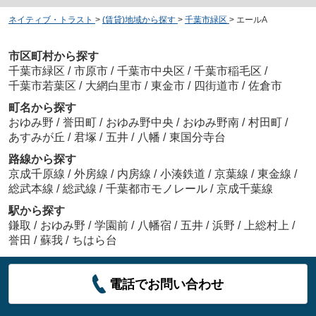
ネイティブ・トラスト
>
(賃貸)地域から探す
>
千葉市緑区
>
エールA
市区町村から探す
千葉市緑区
/
市原市
/
千葉市中央区
/
千葉市稲毛区
/
千葉市若葉区
/
大網白里市
/
東金市
/
四街道市
/
佐倉市
町名から探す
おゆみ野
/
誉田町
/
おゆみ野中央
/
おゆみ野南
/
村田町
/
あすみが丘
/
君塚
/
五井
/
八幡
/
東国分寺台
路線から探す
京成千原線
/
外房線
/
内房線
/
小湊鉄道
/
京葉線
/
東金線
/
総武本線
/
総武線
/
千葉都市モノレール
/
京成千葉線
駅から探す
鎌取
/
おゆみ野
/
学園前
/
八幡宿
/
五井
/
浜野
/
上総村上
/
誉田
/
蘇我
/
ちはら台
電話でお問い合わせ