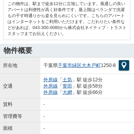
この物件は、駅まで徒歩12分に立地しています。風通しの良い
アパートは利便性が高く好条件です。最上階はベランダで洗濯
もの干す時通りから姿を見られにくいです。こちらのアパート
はインターネットをご利用いただけます。こだわりたい条件な
どがあれば、043-300-0080から株式会社ネイティブ・トラスト
スタッフまでお伝えください。
物件概要
所在地
千葉県
千葉市緑区
大木戸町
1250-8
外房線
「
土気
」駅 徒歩12分
交通
外房線
「
誉田
」駅 徒歩58分
外房線
「
大網
」駅 徒歩66分
賃料
-
管理費等
-
面積
-