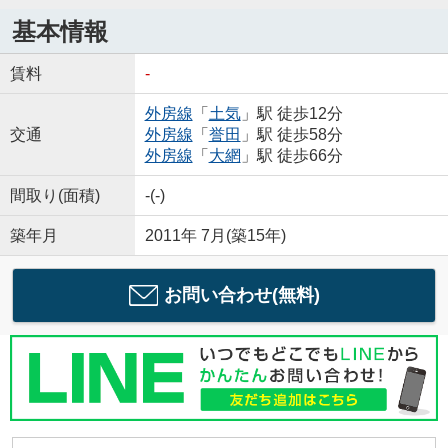
基本情報
賃料
-
外房線
「
土気
」駅 徒歩12分
交通
外房線
「
誉田
」駅 徒歩58分
外房線
「
大網
」駅 徒歩66分
間取り(面積)
-(-)
築年月
2011年 7月(築15年)
お問い合わせ(無料)