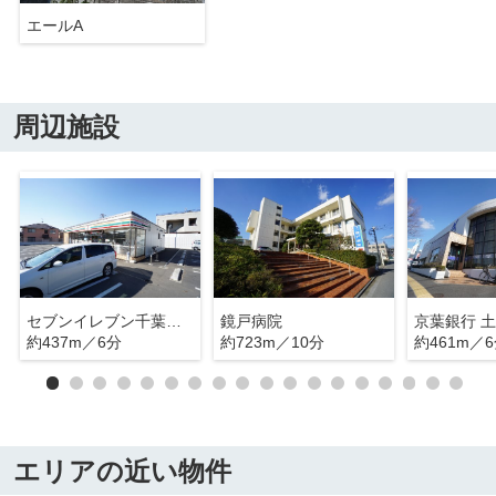
エールA
周辺施設
セブンイレブン千葉あすみが丘1丁目店
鏡戸病院
京葉銀行 
約437m／6分
約723m／10分
約461m／
エリアの近い物件