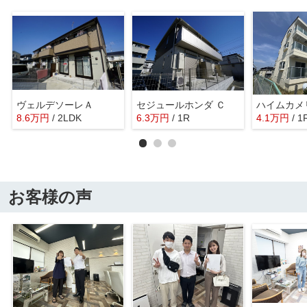
ヴェルデソーレＡ
セジュールホンダ Ｃ
ハイムカメ
8.6
万
円
/ 2LDK
6.3
万
円
/ 1R
4.1
万
円
/ 1
お客様の声