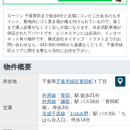
ローソン 千葉誉田まで徒歩6分と近場にコンビニがあるのもポ
イント。敷地内にゴミ置き場が備え付けられているので、遠く
まで運ぶ必要がなくゴミ出しが楽になります。自走式駐車場が
併設されたアパートです。ビジネスマンには必須の、インター
ネット有り物件です。株式会社ネイティブ・トラストまでのお
問い合わせなら、043-300-0080から遠慮なくどうぞ。千葉市緑
区エリアに関する事なら当社にお任せ下さい。
物件概要
所在地
千葉県
千葉市緑区
誉田町
１丁目
外房線
「
誉田
」駅 徒歩21分
外房線
「
鎌取
」駅 バス16分 「誉田町
交通
南」 停歩3分
京成千原線
「
おゆみ野
」駅 バス3分 「ち
はら台入口」 停歩14分