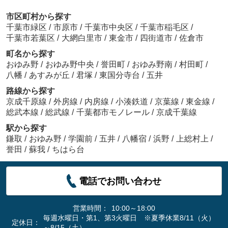
市区町村から探す
千葉市緑区
/
市原市
/
千葉市中央区
/
千葉市稲毛区
/
千葉市若葉区
/
大網白里市
/
東金市
/
四街道市
/
佐倉市
町名から探す
おゆみ野
/
おゆみ野中央
/
誉田町
/
おゆみ野南
/
村田町
/
八幡
/
あすみが丘
/
君塚
/
東国分寺台
/
五井
路線から探す
京成千原線
/
外房線
/
内房線
/
小湊鉄道
/
京葉線
/
東金線
/
総武本線
/
総武線
/
千葉都市モノレール
/
京成千葉線
駅から探す
鎌取
/
おゆみ野
/
学園前
/
五井
/
八幡宿
/
浜野
/
上総村上
/
誉田
/
蘇我
/
ちはら台
電話でお問い合わせ
営業時間：
10:00～18:00
毎週水曜日・第1、第3火曜日 ※夏季休業8/11（火）
定休日：
～8/15（土）