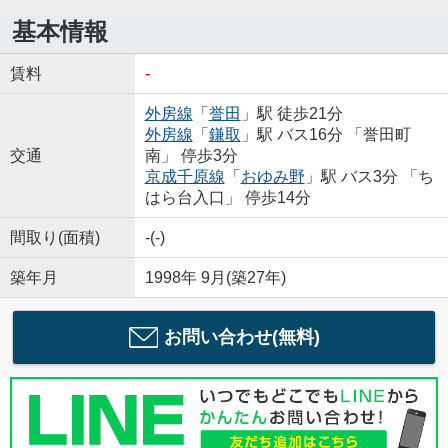
基本情報
賃料
-
外房線
「
誉田
」駅 徒歩21分
外房線
「
鎌取
」駅 バス16分 「誉田町
交通
南」 停歩3分
京成千原線
「
おゆみ野
」駅 バス3分 「ち
はら台入口」 停歩14分
間取り(面積)
-(-)
築年月
1998年 9月(築27年)
お問い合わせ(無料)