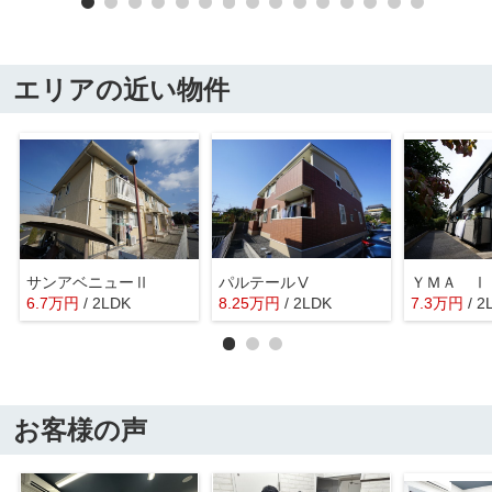
エリアの近い物件
サンアベニューⅡ
パルテールⅤ
ＹＭＡ Ⅰ
6.7
万
円
/ 2LDK
8.25
万
円
/ 2LDK
7.3
万
円
/ 2
お客様の声