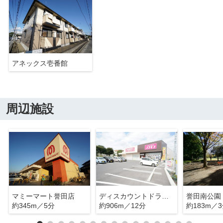
アネックス壱番館
周辺施設
マミーマート誉田店
ディスカウントドラッグコスモス誉田店
誉田南公園
約345m／5分
約906m／12分
約183m／