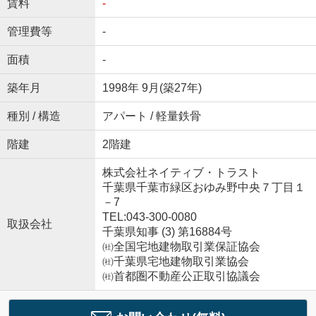
賃料
-
管理費等
-
面積
-
築年月
1998年 9月(築27年)
種別 / 構造
アパート / 軽量鉄骨
階建
2階建
株式会社ネイティブ・トラスト
千葉県千葉市緑区おゆみ野中央７丁目１
－7
TEL:043-300-0080
取扱会社
千葉県知事 (3) 第16884号
㈳全国宅地建物取引業保証協会
㈳千葉県宅地建物取引業協会
㈳首都圏不動産公正取引協議会