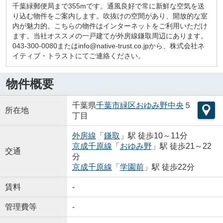
千葉緑郵便局まで355mです。通風良好で常に新鮮な空気を送
り込む物件をご案内します。吹抜けの空間があり、開放的な室
内が魅力的。こちらの物件はインターネットをご利用いただけ
ます。当社オススメの一戸建てが外房線鎌取周辺にあります。
043-300-0080またはinfo@native-trust.co.jpから、株式会社ネ
イティブ・トラストにてご連絡ください。
物件概要
千葉県
千葉市緑区
おゆみ野中央
５
所在地
丁目
外房線
「
鎌取
」駅 徒歩10～11分
京成千原線
「
おゆみ野
」駅 徒歩21～22
交通
分
京成千原線
「
学園前
」駅 徒歩22分
賃料
-
管理費等
-