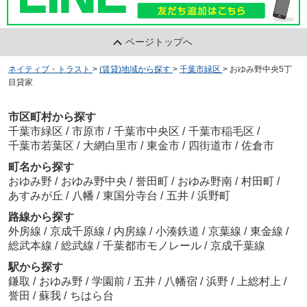
ページトップへ
ネイティブ・トラスト
>
(賃貸)地域から探す
>
千葉市緑区
>
おゆみ野中央5丁
目貸家
市区町村から探す
千葉市緑区
/
市原市
/
千葉市中央区
/
千葉市稲毛区
/
千葉市若葉区
/
大網白里市
/
東金市
/
四街道市
/
佐倉市
町名から探す
おゆみ野
/
おゆみ野中央
/
誉田町
/
おゆみ野南
/
村田町
/
あすみが丘
/
八幡
/
東国分寺台
/
五井
/
浜野町
路線から探す
外房線
/
京成千原線
/
内房線
/
小湊鉄道
/
京葉線
/
東金線
/
総武本線
/
総武線
/
千葉都市モノレール
/
京成千葉線
駅から探す
鎌取
/
おゆみ野
/
学園前
/
五井
/
八幡宿
/
浜野
/
上総村上
/
誉田
/
蘇我
/
ちはら台