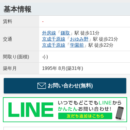
基本情報
賃料
-
外房線
「
鎌取
」駅 徒歩11分
交通
京成千原線
「
おゆみ野
」駅 徒歩21分
京成千原線
「
学園前
」駅 徒歩22分
間取り(面積)
-(-)
築年月
1995年 8月(築31年)
お問い合わせ(無料)