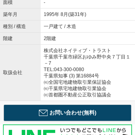
面積
-
築年月
1995年 8月(築31年)
種別 / 構造
一戸建て / 木造
階建
2階建
株式会社ネイティブ・トラスト
千葉県千葉市緑区おゆみ野中央７丁目１
－7
TEL:043-300-0080
取扱会社
千葉県知事 (3) 第16884号
㈳全国宅地建物取引業保証協会
㈳千葉県宅地建物取引業協会
㈳首都圏不動産公正取引協議会
お問い合わせ(無料)