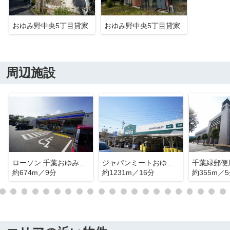
おゆみ野中央5丁目貸家
おゆみ野中央5丁目貸家
周辺施設
ローソン 千葉おゆみ野中央四丁目店
ジャパンミートおゆみ野店
千葉緑郵便
約674m／9分
約1231m／16分
約355m／