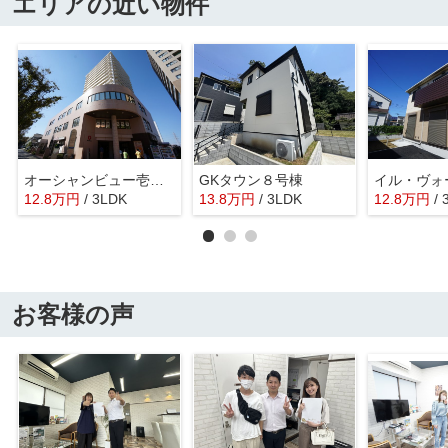
エリアの近い物件
オーシャンビュー壱番館
GKタウン８号棟
イル・ヴォ
12.8
万
円
/ 3LDK
13.8
万
円
/ 3LDK
12.8
万
円
/
お客様の声