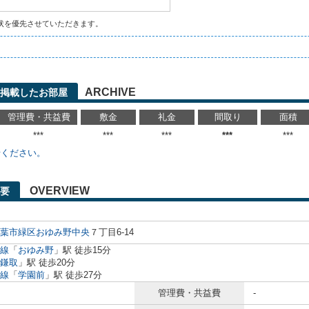
状を優先させていただきます。
ARCHIVE
に掲載したお部屋
管理費・共益費
敷金
礼金
間取り
面積
***
***
***
***
***
せください。
OVERVIEW
要
葉市緑区
おゆみ野中央
７丁目6-14
線
「
おゆみ野
」駅 徒歩15分
鎌取
」駅 徒歩20分
線
「
学園前
」駅 徒歩27分
管理費・共益費
-