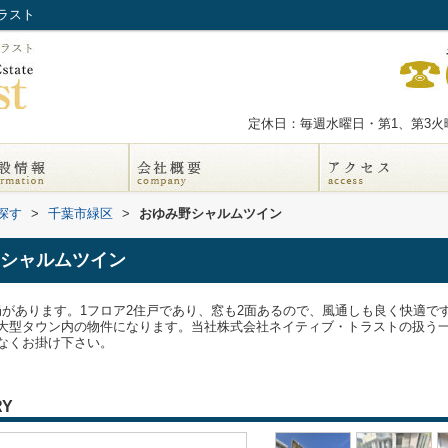
ラスト
定休日：毎週水曜日・第1、第3火曜
探す
>
千葉市緑区
>
おゆみ野シャルムツイン
シャルムツイン
局があります。1フロア2住戸であり、窓も2面あるので、風通しも良く快適で
大型タウン内の物件になります。当社株式会社ネイティブ・トラストの扱う
遠慮なくお掛け下さい。
RY