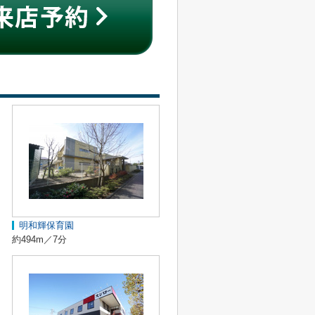
明和輝保育園
約494m／7分