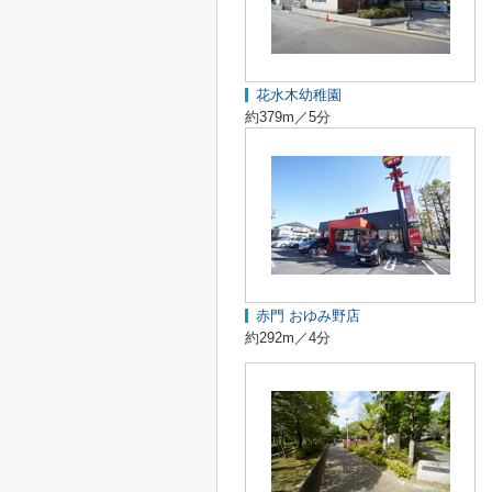
花水木幼稚園
約379m／5分
赤門 おゆみ野店
約292m／4分