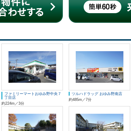
ファミリーマートおゆみ野中央７
ツルハドラッグ おゆみ野南店
丁目店
約485m／7分
約224m／3分