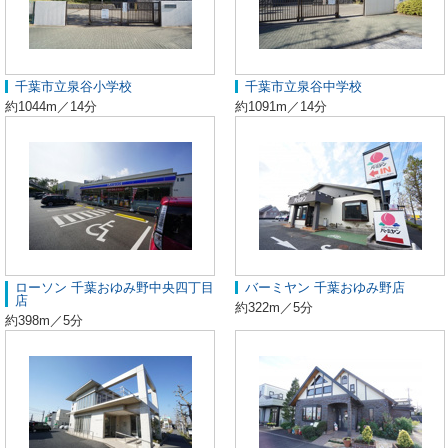
千葉市立泉谷小学校
千葉市立泉谷中学校
約1044m／14分
約1091m／14分
ローソン 千葉おゆみ野中央四丁目
バーミヤン 千葉おゆみ野店
店
約322m／5分
約398m／5分