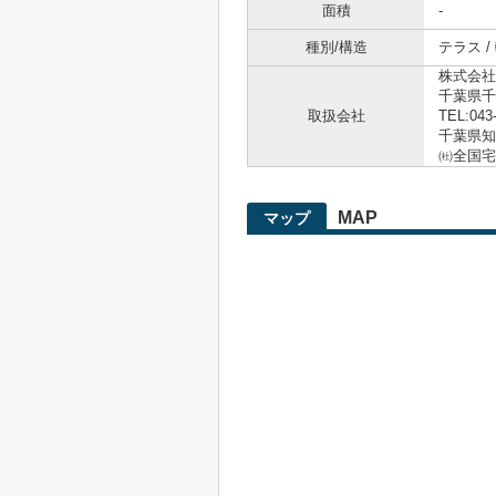
面積
-
種別/構造
テラス /
株式会社
千葉県千
取扱会社
TEL:043
千葉県知事
㈳全国宅
MAP
マップ