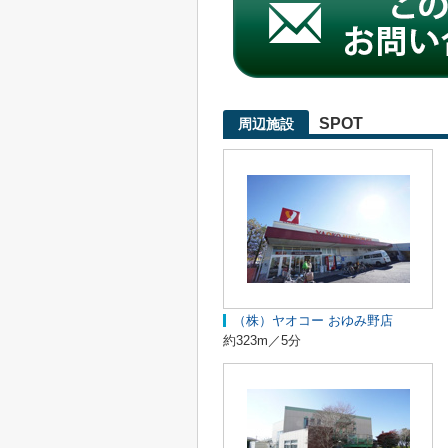
SPOT
周辺施設
（株）ヤオコー おゆみ野店
約323m／5分