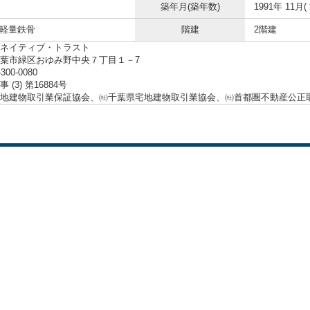
築年月(築年数)
1991年 11月(
 軽量鉄骨
階建
2階建
ネイティブ・トラスト
葉市緑区おゆみ野中央７丁目１－7
-300-0080
 (3) 第16884号
地建物取引業保証協会、㈳千葉県宅地建物取引業協会、㈳首都圏不動産公正