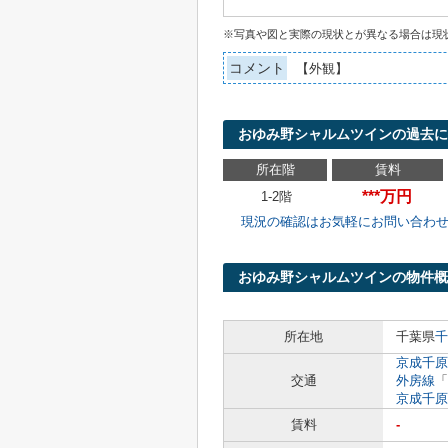
※写真や図と実際の現状とが異なる場合は現
コメント
【外観】
おゆみ野シャルムツインの過去
所在階
賃料
***万円
1-2階
現況の確認はお気軽にお問い合わ
おゆみ野シャルムツインの物件概
所在地
千葉県
千
京成千原
交通
外房線
「
京成千原
賃料
-