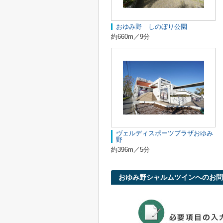
おゆみ野 しのぼり公園
約660m／9分
ヴェルディスポーツプラザおゆみ
野
約396m／5分
おゆみ野シャルムツインへのお問