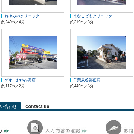
おゆみのクリニック
まなこどもクリニック
約249m／4分
約219m／3分
ゲオ おゆみ野店
千葉泉谷郵便局
約117m／2分
約446m／6分
contact us
い合わせ