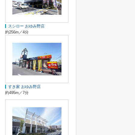
スシロー おゆみ野店
約256m／4分
すき家 おゆみ野店
約495m／7分