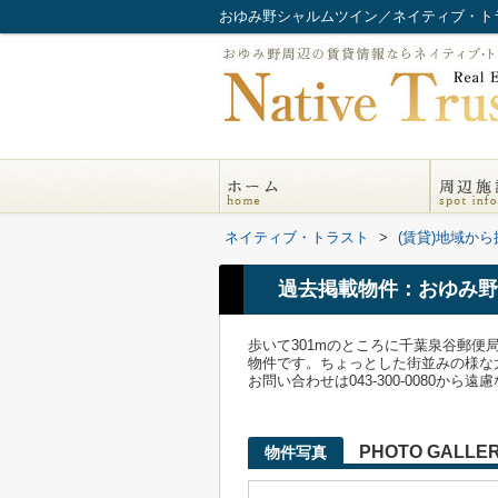
おゆみ野シャルムツイン／ネイティブ・ト
ネイティブ・トラスト
>
(賃貸)地域から
過去掲載物件：おゆみ野
歩いて301mのところに千葉泉谷郵便
物件です。ちょっとした街並みの様な
お問い合わせは043-300-0080から
PHOTO GALLE
物件写真