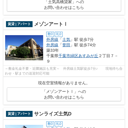
「土気高橋貸家」への
お問い合わせはこちら
メゾンアートⅠ
賃貸 | アパート
敷0
礼0
外房線
「
土気
」駅 徒歩7分
外房線
「
誉田
」駅 徒歩74分
築33年
千葉県
千葉市緑区
あすみが丘
２丁目７－
９
～敷金礼金不要・近隣施設も充実～ 外房線土気駅徒歩7分♪ 現地待ち合
わせ・駅までの送迎対応可能
現在空室情報がありません。
「メゾンアートⅠ」への
お問い合わせはこちら
サンライズ土気D
賃貸 | アパート
敷0
礼0