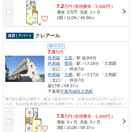
7.2
万
円
(管理費等：5,500円 )
0万円
1ヶ月
敷金
礼金
1階 / 1LDK / 45.80㎡
クレアール
賃貸 | アパート
敷0
礼0
7.5
万円
外房線
「
土気
」駅 徒歩6分
外房線
「
誉田
」駅 バス16分 「土気駅
〔北口〕」 停歩7分
外房線
「
大網
」駅 バス17分 「土気駅
〔北口〕」 停歩7分
築17年 / 58.37㎡
千葉県
千葉市緑区
土気町
魅力的な駅近の物件で、駅まで徒歩6分です。お車をお持ちの方にもオスス
メの、自走式駐車場を利用できる物件です。インターネット有り物件なの
で、ネットをよく使う方におすすめです。...
7.5
万
円
(管理費等：5,500円 )
0ヶ月
0ヶ月
敷金
礼金
3階 / 2LDK / 58.37㎡