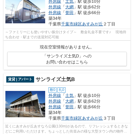
外房線
「
土気
」駅 徒歩10分
外房線
「
大網
」駅 徒歩62分
外房線
「
誉田
」駅 徒歩66分
築34年
千葉県
千葉市緑区
あすみが丘
２丁目
～ファミリーにも使いやすい振分けタイプ～ 敷金礼金不要です♪ 現地待
ち合わせ・駅までの送迎対応可能
現在空室情報がありません。
「サンライズ土気D」への
お問い合わせはこちら
サンライズ土気B
賃貸 | アパート
敷0
礼0
外房線
「
土気
」駅 徒歩10分
外房線
「
大網
」駅 徒歩62分
外房線
「
誉田
」駅 徒歩66分
築34年
千葉県
千葉市緑区
あすみが丘
３丁目
近くにあすみが丘あすなろ公園(130m)があるので、リフレッシュするときな
どにご利用いただけます。ちょっとした街並みの様な大型タウン内の物件に