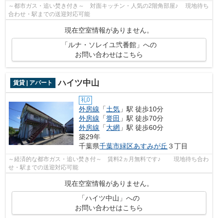
～都市ガス・追い焚き付き～ 対面キッチン・人気の2階角部屋♪ 現地待ち
合わせ・駅までの送迎対応可能
現在空室情報がありません。
「ルナ・ソレイユ弐番館」への
お問い合わせはこちら
ハイツ中山
賃貸 | アパート
礼0
外房線
「
土気
」駅 徒歩10分
外房線
「
誉田
」駅 徒歩70分
外房線
「
大網
」駅 徒歩60分
築29年
千葉県
千葉市緑区
あすみが丘
３丁目
～経済的な都市ガス・追い焚き付～ 賃料2ヵ月無料です♪ 現地待ち合わ
せ・駅までの送迎対応可能
現在空室情報がありません。
「ハイツ中山」への
お問い合わせはこちら