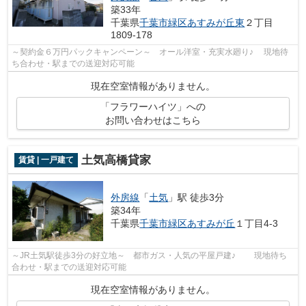
築33年
千葉県
千葉市緑区
あすみが丘東
２丁目
1809-178
～契約金６万円パックキャンペーン～ オール洋室・充実水廻り♪ 現地待
ち合わせ・駅までの送迎対応可能
現在空室情報がありません。
「フラワーハイツ」への
お問い合わせはこちら
土気高橋貸家
賃貸 | 一戸建て
外房線
「
土気
」駅 徒歩3分
築34年
千葉県
千葉市緑区
あすみが丘
１丁目4-3
～JR土気駅徒歩3分の好立地～ 都市ガス・人気の平屋戸建♪ 現地待ち
合わせ・駅までの送迎対応可能
現在空室情報がありません。