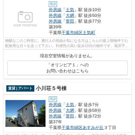
礼0
外房線
「
土気
」駅 徒歩10分
外房線
「
大網
」駅 徒歩50分
外房線
「
誉田
」駅 徒歩77分
築39年
千葉県
千葉市緑区
土気町
物騒なこのご時世に。通行人の視線が気になる方はこちらの最上階物件で心
配無用な日々を送って下さい。利便性の高い徒歩10分の物件です。風邪予防
にもなる通風システムが整った換気が...
現在空室情報がありません。
「オリンピア１」への
お問い合わせはこちら
小川荘５号棟
賃貸 | アパート
礼0
外房線
「
土気
」駅 徒歩7分
外房線
「
大網
」駅 徒歩58分
外房線
「
誉田
」駅 徒歩72分
築37年
千葉県
千葉市緑区
あすみが丘
３丁目