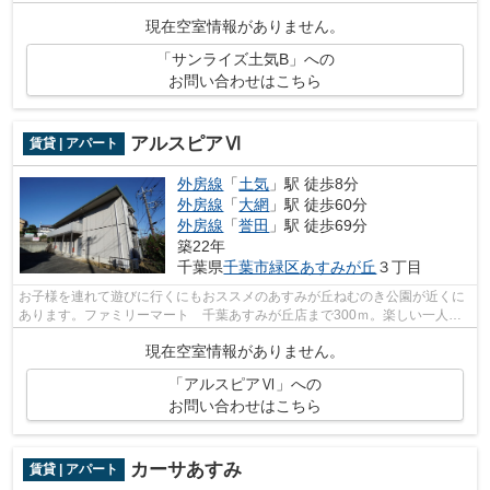
なります。通風良好の涼しく気持ちの...
現在空室情報がありません。
「サンライズ土気B」への
お問い合わせはこちら
アルスピアⅥ
賃貸 | アパート
外房線
「
土気
」駅 徒歩8分
外房線
「
大網
」駅 徒歩60分
外房線
「
誉田
」駅 徒歩69分
築22年
千葉県
千葉市緑区
あすみが丘
３丁目
お子様を連れて遊びに行くにもおススメのあすみが丘ねむのき公園が近くに
あります。ファミリーマート 千葉あすみが丘店まで300ｍ。楽しい一人暮
らしがおくれるお料理ラクラクの台所ス...
現在空室情報がありません。
「アルスピアⅥ」への
お問い合わせはこちら
カーサあすみ
賃貸 | アパート