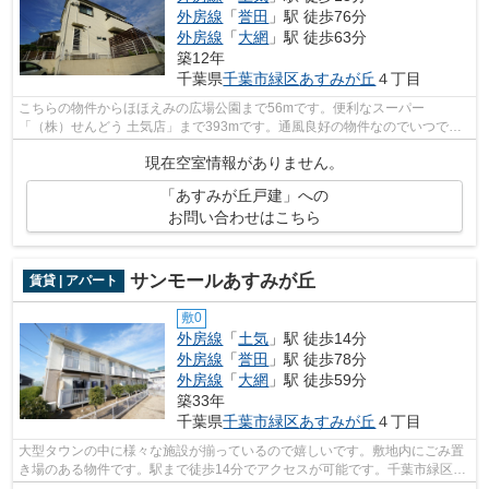
外房線
「
誉田
」駅 徒歩76分
外房線
「
大網
」駅 徒歩63分
築12年
千葉県
千葉市緑区
あすみが丘
４丁目
こちらの物件からほほえみの広場公園まで56mです。便利なスーパー
「（株）せんどう 土気店」まで393mです。通風良好の物件なのでいつでも
新鮮な空気を味わえます。広々とした間取りが...
現在空室情報がありません。
「あすみが丘戸建」への
お問い合わせはこちら
サンモールあすみが丘
賃貸 | アパート
敷0
外房線
「
土気
」駅 徒歩14分
外房線
「
誉田
」駅 徒歩78分
外房線
「
大網
」駅 徒歩59分
築33年
千葉県
千葉市緑区
あすみが丘
４丁目
大型タウンの中に様々な施設が揃っているので嬉しいです。敷地内にごみ置
き場のある物件です。駅まで徒歩14分でアクセスが可能です。千葉市緑区エ
リアの賃貸情報が株式会社ネイティブ...