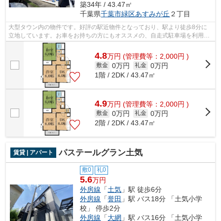
築34年 / 43.47㎡
千葉県
千葉市緑区
あすみが丘
２丁目
大型タウン内の物件です。好評の駅近物件となっており、駅より徒歩8分に
立地しています。お車をお持ちの方にもオススメの、自走式駐車場を利用で
きる物件です。気になる情報を見つけた...
4.8
万
円
(管理費等：2,000円 )
0万円
0万円
敷金
礼金
1階 / 2DK / 43.47㎡
4.9
万
円
(管理費等：2,000円 )
0万円
0万円
敷金
礼金
2階 / 2DK / 43.47㎡
パステールグラン土気
賃貸 | アパート
敷0
礼0
5.6
万円
外房線
「
土気
」駅 徒歩6分
外房線
「
誉田
」駅 バス18分 「土気小学
校」 停歩2分
外房線
「
大網
」駅 バス16分 「土気小学