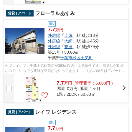
フローラルあすみ
賃貸 | アパート
敷0
7.7
万円
外房線
「
土気
」駅 徒歩13分
外房線
「
大網
」駅 徒歩45分
外房線
「
誉田
」駅 徒歩79分
築13年 / 50.60㎡
千葉県
千葉市緑区
土気町
セブンイレブン千葉土気駅前店が398m以内にある物件です。風通しが良好
なので、いつでも新鮮な空気がはいってきます。こちらの物件はアパートで
す。敷地内にあるごみ置き場も自由に使...
7.7
万
円
(管理費等：6,000円 )
0万円
1ヶ月
敷金
礼金
1階 / 2LDK / 50.60㎡
レイワ レジデンス
賃貸 | アパート
敷0
7.7
万円