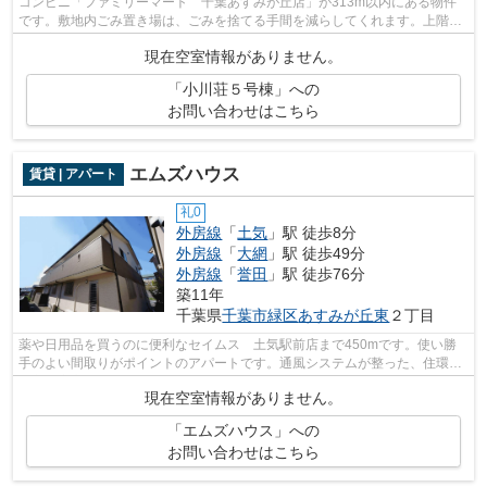
コンビニ「ファミリーマート 千葉あすみが丘店」が313m以内にある物件
です。敷地内ごみ置き場は、ごみを捨てる手間を減らしてくれます。上階か
らの音が聞こえないのが最上階の最大の...
現在空室情報がありません。
「小川荘５号棟」への
お問い合わせはこちら
エムズハウス
賃貸 | アパート
礼0
外房線
「
土気
」駅 徒歩8分
外房線
「
大網
」駅 徒歩49分
外房線
「
誉田
」駅 徒歩76分
築11年
千葉県
千葉市緑区
あすみが丘東
２丁目
薬や日用品を買うのに便利なセイムス 土気駅前店まで450mです。使い勝
手のよい間取りがポイントのアパートです。通風システムが整った、住環境
の良い安心のアパートです。敷地内ごみ...
現在空室情報がありません。
「エムズハウス」への
お問い合わせはこちら