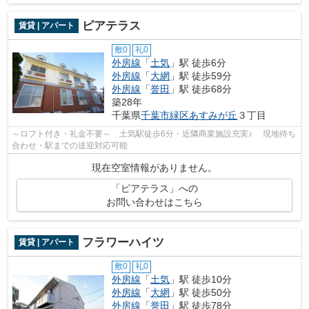
ピアテラス
賃貸 | アパート
敷0
礼0
外房線
「
土気
」駅 徒歩6分
外房線
「
大網
」駅 徒歩59分
外房線
「
誉田
」駅 徒歩68分
築28年
千葉県
千葉市緑区
あすみが丘
３丁目
～ロフト付き・礼金不要～ 土気駅徒歩6分・近隣商業施設充実♪ 現地待ち
合わせ・駅までの送迎対応可能
現在空室情報がありません。
「ピアテラス」への
お問い合わせはこちら
フラワーハイツ
賃貸 | アパート
敷0
礼0
外房線
「
土気
」駅 徒歩10分
外房線
「
大網
」駅 徒歩50分
外房線
「
誉田
」駅 徒歩78分