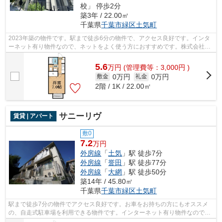
校」 停歩2分
築3年 / 22.00㎡
千葉県
千葉市緑区
土気町
2023年築の物件です。駅まで徒歩6分の物件で、アクセス良好です。インタ
ーネット有り物件なので、ネットをよく使う方におすすめです。株式会社ネ
イティブ・トラストなら、千葉市緑区エ...
5.6
万
円
(管理費等：3,000円 )
0万円
0万円
敷金
礼金
2階 / 1K / 22.00㎡
サニーリヴ
賃貸 | アパート
敷0
7.2
万円
外房線
「
土気
」駅 徒歩7分
外房線
「
誉田
」駅 徒歩77分
外房線
「
大網
」駅 徒歩50分
築14年 / 45.80㎡
千葉県
千葉市緑区
土気町
駅まで徒歩7分の物件でアクセス良好です。お車をお持ちの方にもオススメ
の、自走式駐車場を利用できる物件です。インターネット有り物件なので、
ネットをよく使う方におすすめです。株...