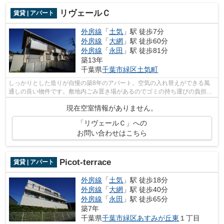
リヴェールＣ
賃貸 | アパート
外房線
「
土気
」駅 徒歩7分
外房線
「
大網
」駅 徒歩60分
外房線
「
永田
」駅 徒歩81分
築13年
千葉県
千葉市緑区
土気町
しっかりとした造りが自慢の築8年のアパート。空気の入れ替えができる風
通しの良い物件です。敷地内ごみ置き場があるのでゴミの持ち運びの負担を
少しでも減らすことができます。朝に慌...
現在空室情報がありません。
「リヴェールＣ」への
お問い合わせはこちら
Picot-terrace
賃貸 | アパート
外房線
「
土気
」駅 徒歩18分
外房線
「
大網
」駅 徒歩40分
外房線
「
永田
」駅 徒歩65分
築7年
千葉県
千葉市緑区
あすみが丘東
１丁目