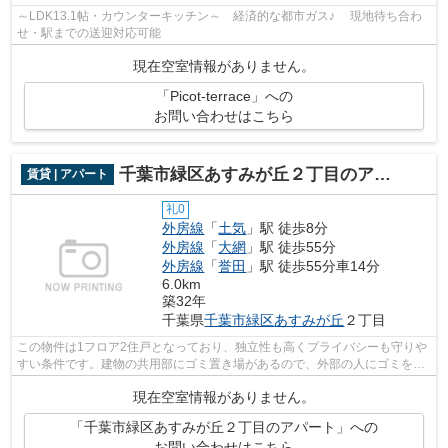
～LDK13.1帖・カウンターキッチン～ 経済的な都市ガス♪ 現地待ち合わ
せ・駅までの送迎対応可能
現在空室情報がありません。
「Picot-terrace」への
お問い合わせはこちら
千葉市緑区あすみが丘２丁目のアパート
賃貸 | アパート
礼0
外房線
「
土気
」駅 徒歩8分
外房線
「
大網
」駅 徒歩55分
外房線
「
誉田
」駅 徒歩55分車14分
6.0km
築32年
千葉県
千葉市緑区
あすみが丘
２丁目
この物件は1フロア2住戸となっており、独立性も高くプライバシーも守りや
すい条件です。建物の共用部にゴミ置き場があるので、外部の人にゴミを見
られるなどのトラブルも減らせます。...
現在空室情報がありません。
「千葉市緑区あすみが丘２丁目のアパート」への
お問い合わせはこちら