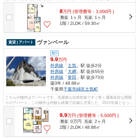
をよく使う方におすすめです。千葉市緑...
8
万
円
(管理費等：3,000円 )
1ヶ月
1ヶ月
敷金
礼金
1階 / 2LDK / 59.30㎡
ヴァンベール
賃貸 | アパート
敷0
9.9
万円
外房線
「
土気
」駅 徒歩2分
外房線
「
大網
」駅 徒歩55分
外房線
「
誉田
」駅 徒歩73分
築3年 / 48.88㎡
千葉県
千葉市緑区
土気町
こちらの物件はアパートです。洗濯物も自然乾燥ですぐ乾く通風良好な間取
りのアパート。この物件は内観も綺麗で設備も充実した、2022年築となって
います。インターネット付きの物件で...
9.9
万
円
(管理費等：5,500円 )
0万円
2ヶ月
敷金
礼金
2階 / 2LDK / 48.88㎡