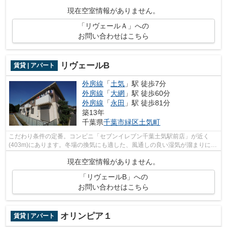
現在空室情報がありません。
「リヴェールＡ」への
お問い合わせはこちら
リヴェールB
賃貸 | アパート
外房線
「
土気
」駅 徒歩7分
外房線
「
大網
」駅 徒歩60分
外房線
「
永田
」駅 徒歩81分
築13年
千葉県
千葉市緑区
土気町
こだわり条件の定番。コンビニ「セブンイレブン千葉土気駅前店」が近く
(403m)にあります。冬場の換気にも適した、風通しの良い湿気が溜まりにく
いアパートです。忙しいあなたの時間を...
現在空室情報がありません。
「リヴェールB」への
お問い合わせはこちら
オリンピア１
賃貸 | アパート