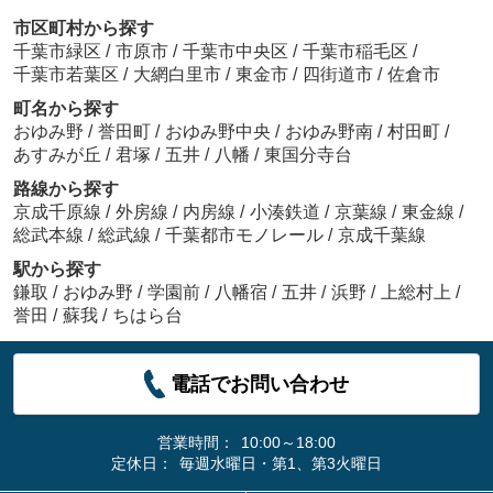
市区町村から探す
千葉市緑区
/
市原市
/
千葉市中央区
/
千葉市稲毛区
/
千葉市若葉区
/
大網白里市
/
東金市
/
四街道市
/
佐倉市
町名から探す
おゆみ野
/
誉田町
/
おゆみ野中央
/
おゆみ野南
/
村田町
/
あすみが丘
/
君塚
/
五井
/
八幡
/
東国分寺台
路線から探す
京成千原線
/
外房線
/
内房線
/
小湊鉄道
/
京葉線
/
東金線
/
総武本線
/
総武線
/
千葉都市モノレール
/
京成千葉線
駅から探す
鎌取
/
おゆみ野
/
学園前
/
八幡宿
/
五井
/
浜野
/
上総村上
/
誉田
/
蘇我
/
ちはら台
電話でお問い合わせ
営業時間：
10:00～18:00
定休日：
毎週水曜日・第1、第3火曜日