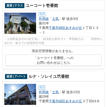
ユーコート壱番館
賃貸 | テラス
礼0
外房線
「
土気
」駅 徒歩3分
築31年
千葉県
千葉市緑区
あすみが丘
１丁目１３
－１
～土気駅徒歩3分の好立地～ 経済的な都市ガス・専用庭付き♪ 現地待ち
合わせ・駅までの送迎対応可能
現在空室情報がありません。
「ユーコート壱番館」への
お問い合わせはこちら
ルナ・ソレイユ弐番館
賃貸 | アパート
礼0
外房線
「
土気
」駅 徒歩13分
築29年
千葉県
千葉市緑区
あすみが丘
３丁目63-8