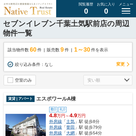
閲覧履歴
お気に入り
メニュー
0
0
セブンイレブン千葉土気駅前店の周辺
物件一覧
60
9
1～30
該当物件数
件
販売数
件
件を表示
変更
絞り込み条件：
なし
空室のみ
エスポワールA棟
賃貸 | アパート
敷0
礼0
4.8
4.9
万円～
万円
外房線
「
土気
」駅 徒歩8分
外房線
「
誉田
」駅 徒歩79分
外房線
「
大網
」駅 徒歩54分