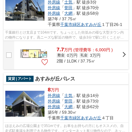
外房線
「
土気
」駅 徒歩3分
外房線
「
誉田
」駅 徒歩70分
外房線
「
大網
」駅 徒歩58分
築7年 / 37.75㎡
千葉県
千葉市緑区
あすみが丘
１丁目26-1
千葉銀行とけ支店まで104mです。ちょっとした街並みの様な大型タウン内
の物件になります。高ニーズな駅近の物件で、徒歩3分で駅に行くことがで
きます。今や必需品ともなったネット。こ...
7.7
万
円
(管理費等：6,000円 )
0万円
3万円
敷金
礼金
2階 / 1LDK / 37.75㎡
あすみが丘パレス
賃貸 | アパート
8
万円
外房線
「
土気
」駅 徒歩14分
外房線
「
誉田
」駅 徒歩73分
外房線
「
大網
」駅 徒歩62分
築5年 / 59.30㎡
千葉県
千葉市緑区
あすみが丘
４丁目
ほほえみの広場公園まで351mです。お車をお持ちの方にもオススメの、自
走式駐車場を利用できる物件です。インターネット有り物件なので、ネット