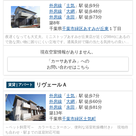
外房線
「
土気
」駅 徒歩9分
外房線
「
大網
」駅 徒歩48分
外房線
「
永田
」駅 徒歩73分
築8年
千葉県
千葉市緑区
あすみが丘東
１丁目
夜遅くなっても大丈夫。ミニストップあすみが丘東店が近く(298m)にあるの
で急な買い物に困りにくい立地です。通風良好で陽の当たる気持ちの良い物
件をご提供いたします。築浅で、設備...
現在空室情報がありません。
「カーサあすみ」への
お問い合わせはこちら
リヴェールＡ
賃貸 | アパート
外房線
「
土気
」駅 徒歩7分
外房線
「
大網
」駅 徒歩60分
外房線
「
永田
」駅 徒歩81分
築13年
千葉県
千葉市緑区
土気町
～ペット飼育可～ カラーモニターホン、便利な浴室乾燥機付き♪ 現地待
ち合わせ・駅までの送迎対応可能