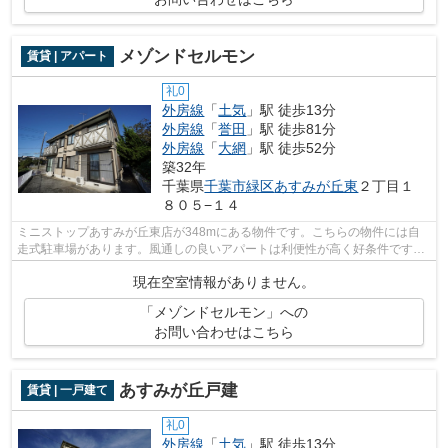
メゾンドセルモン
賃貸 | アパート
礼0
外房線
「
土気
」駅 徒歩13分
外房線
「
誉田
」駅 徒歩81分
外房線
「
大網
」駅 徒歩52分
築32年
千葉県
千葉市緑区
あすみが丘東
２丁目１
８０５−１４
ミニストップあすみが丘東店が348mにある物件です。こちらの物件には自
走式駐車場があります。風通しの良いアパートは利便性が高く好条件です。
今や必需品ともなったネット。こちらは...
現在空室情報がありません。
「メゾンドセルモン」への
お問い合わせはこちら
あすみが丘戸建
賃貸 | 一戸建て
礼0
外房線
「
土気
」駅 徒歩13分