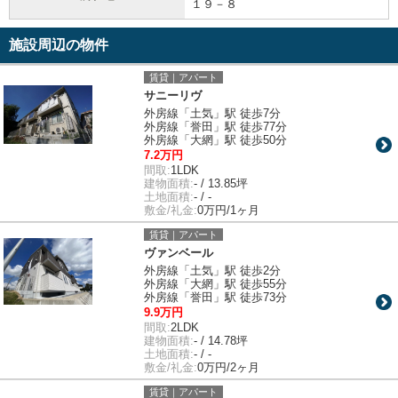
１９－８
施設周辺の物件
賃貸｜アパート
サニーリヴ
外房線「土気」駅 徒歩7分
外房線「誉田」駅 徒歩77分
外房線「大網」駅 徒歩50分
7.2万円
間取:
1LDK
建物面積:
- / 13.85坪
土地面積:
- / -
敷金/礼金:
0万円/1ヶ月
賃貸｜アパート
ヴァンベール
外房線「土気」駅 徒歩2分
外房線「大網」駅 徒歩55分
外房線「誉田」駅 徒歩73分
9.9万円
間取:
2LDK
建物面積:
- / 14.78坪
土地面積:
- / -
敷金/礼金:
0万円/2ヶ月
賃貸｜アパート