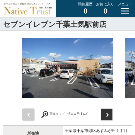
閲覧履歴
お気に入り
メニュー
0
0
セブンイレブン千葉土気駅前店
前
次
画像タップで拡大表示【
1
/2】
千葉県千葉市緑区あすみが丘１丁目
所在地