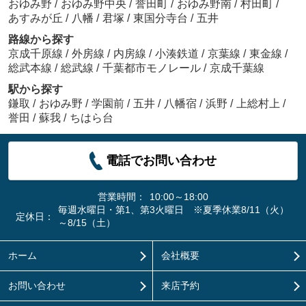
おゆみ野
/
おゆみ野中央
/
誉田町
/
おゆみ野南
/
村田町
/
あすみが丘
/
八幡
/
君塚
/
東国分寺台
/
五井
路線から探す
京成千原線
/
外房線
/
内房線
/
小湊鉄道
/
京葉線
/
東金線
/
総武本線
/
総武線
/
千葉都市モノレール
/
京成千葉線
駅から探す
鎌取
/
おゆみ野
/
学園前
/
五井
/
八幡宿
/
浜野
/
上総村上
/
誉田
/
蘇我
/
ちはら台
電話でお問い合わせ
営業時間：
10:00～18:00
毎週水曜日・第1、第3火曜日 ※夏季休業8/11（火）
定休日：
～8/15（土）
ホーム
会社概要
お問い合わせ
来店予約