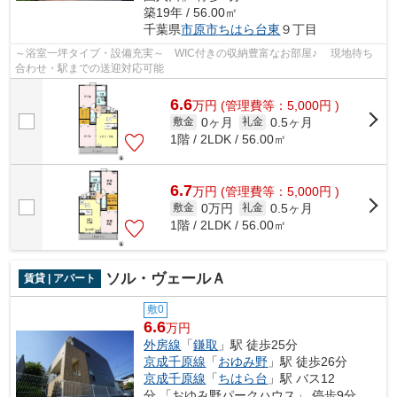
築19年 / 56.00㎡
千葉県
市原市
ちはら台東
９丁目
～浴室一坪タイプ・設備充実～ WIC付きの収納豊富なお部屋♪ 現地待ち
合わせ・駅までの送迎対応可能
6.6
万
円
(管理費等：5,000円 )
0ヶ月
0.5ヶ月
敷金
礼金
1階 / 2LDK / 56.00㎡
6.7
万
円
(管理費等：5,000円 )
0万円
0.5ヶ月
敷金
礼金
1階 / 2LDK / 56.00㎡
ソル・ヴェールＡ
賃貸 | アパート
敷0
6.6
万円
外房線
「
鎌取
」駅 徒歩25分
京成千原線
「
おゆみ野
」駅 徒歩26分
京成千原線
「
ちはら台
」駅 バス12
分 「おゆみ野パークハウス」 停歩9分