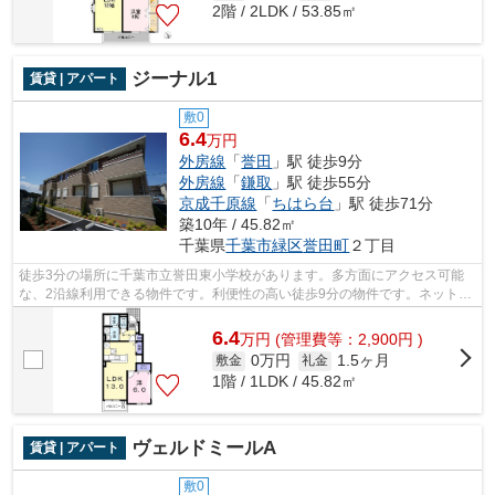
2階 / 2LDK / 53.85㎡
ジーナル1
賃貸 | アパート
敷0
6.4
万円
外房線
「
誉田
」駅 徒歩9分
外房線
「
鎌取
」駅 徒歩55分
京成千原線
「
ちはら台
」駅 徒歩71分
築10年 / 45.82㎡
千葉県
千葉市緑区
誉田町
２丁目
徒歩3分の場所に千葉市立誉田東小学校があります。多方面にアクセス可能
な、2沿線利用できる物件です。利便性の高い徒歩9分の物件です。ネット回
線が導入された物件です。お電話で株式...
6.4
万
円
(管理費等：2,900円 )
0万円
1.5ヶ月
敷金
礼金
1階 / 1LDK / 45.82㎡
ヴェルドミールA
賃貸 | アパート
敷0