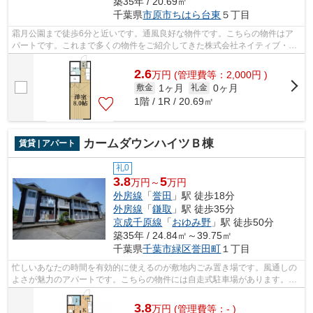
築35年 / 20.69㎡
千葉県
市原市
ちはら台東
５丁目
霜月公園まで徒歩6分と近いです。通風良好な物件です。こちらの物件はア
パートです。これまで多くの物件をご紹介してきた株式会社ネイティブ・ト
ラストだからこそ、ご紹介できる物件が...
2.6
万
円
(管理費等：2,000円 )
1ヶ月
0ヶ月
敷金
礼金
1階 / 1R / 20.69㎡
カームダウンハイツＢ棟
賃貸 | アパート
礼0
3.8
5
万円～
万円
外房線
「
誉田
」駅 徒歩18分
外房線
「
鎌取
」駅 徒歩35分
京成千原線
「
おゆみ野
」駅 徒歩50分
築35年 / 24.84㎡～39.75㎡
千葉県
千葉市緑区
誉田町
１丁目
忙しいあなたの時間を有効的に使えるのが敷地内ごみ置き場です。風通しの
よさが魅力のアパートです。こちらの物件には自走式駐車場があります。こ
ちらの物件はアパートです。千葉市緑...
3.8
万
円
(管理費等：- )