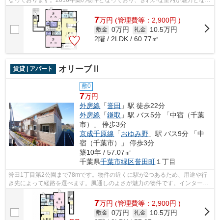
ています。通信速度が速く時間も節約...
7
万
円
(管理費等：2,900円 )
0万円
10.5万円
敷金
礼金
2階 / 2LDK / 60.77㎡
オリーブⅡ
賃貸 | アパート
敷0
7
万円
外房線
「
誉田
」駅 徒歩22分
外房線
「
鎌取
」駅 バス5分 「中宿（千葉
市）」 停歩3分
京成千原線
「
おゆみ野
」駅 バス9分 「中
宿（千葉市）」 停歩3分
築10年 / 57.07㎡
千葉県
千葉市緑区
誉田町
１丁目
誉田1丁目第2公園まで78mです。物件の近くに駅が2つあるため、用途や行
き先によって経路を選べます。風通しのよさが魅力の物件です。インターネ
ットをご利用いただける物件です。ココ...
7
万
円
(管理費等：2,900円 )
0万円
10.5万円
敷金
礼金