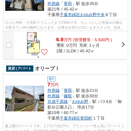
外房線
「
誉田
」駅 徒歩35分
築21年 / 45.42㎡
千葉県
千葉市緑区
おゆみ野中央
８丁目
ひらた内科・小児科クリニックまで230mです。ちょっとした街並みの様な
大型タウン内の物件になります。お車をお持ちの方にもオススメの、自走式
駐車場を利用できる物件です。株式会社...
6.9
万
円
(管理費等：5,500円 )
0万円
1ヶ月
敷金
礼金
1階 / 1LDK / 45.42㎡
オリーブⅠ
賃貸 | アパート
敷0
7
万円
外房線
「
誉田
」駅 徒歩21分
外房線
「
鎌取
」駅 徒歩30分
京成千原線
「
おゆみ野
」駅 バス4分 「御
影台公園入口」 停歩17分
築10年 / 60.77㎡
千葉県
千葉市緑区
誉田町
１丁目
最上階のアパートです。1フロア2住戸の、プライバシー性も高いアパートと
なっております。2016年築の物件となっており、きれいな室内が魅力となっ