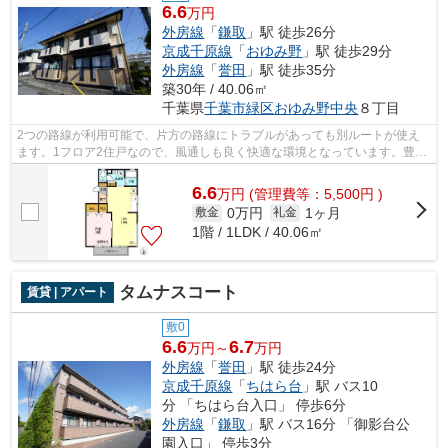
6.6
万円
外房線
「
鎌取
」駅 徒歩26分
京成千原線
「
おゆみ野
」駅 徒歩29分
外房線
「
誉田
」駅 徒歩35分
築30年 / 40.06㎡
千葉県
千葉市緑区
おゆみ野中央
８丁目
2つの路線が利用可能で、片方の路線にトラブルがあっても別ルートが使え
ます。1フロア2住戸なので、風通しも良く快適な環境となっています。豊か
な自然が豊富にあるのは大型タウンの中...
6.6
万
円
(管理費等：5,500円 )
0万円
1ヶ月
敷金
礼金
1階 / 1LDK / 40.06㎡
タムナスコート
賃貸 | アパート
敷0
6.6
6.7
万円～
万円
外房線
「
誉田
」駅 徒歩24分
京成千原線
「
ちはら台
」駅 バス10
分 「ちはら台入口」 停歩6分
外房線
「
鎌取
」駅 バス16分 「御影台公
園入口」 停歩3分