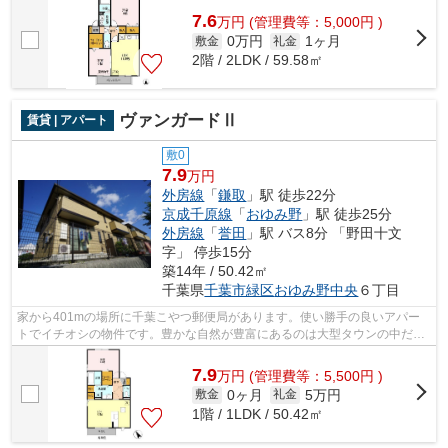
7.6
万
円
(管理費等：5,000円 )
0万円
1ヶ月
敷金
礼金
2階 / 2LDK / 59.58㎡
ヴァンガードⅡ
賃貸 | アパート
敷0
7.9
万円
外房線
「
鎌取
」駅 徒歩22分
京成千原線
「
おゆみ野
」駅 徒歩25分
外房線
「
誉田
」駅 バス8分 「野田十文
字」 停歩15分
築14年 / 50.42㎡
千葉県
千葉市緑区
おゆみ野中央
６丁目
家から401mの場所に千葉こやつ郵便局があります。使い勝手の良いアパー
トでイチオシの物件です。豊かな自然が豊富にあるのは大型タウンの中だか
らです。インターネット有り物件なので...
7.9
万
円
(管理費等：5,500円 )
0ヶ月
5万円
敷金
礼金
1階 / 1LDK / 50.42㎡