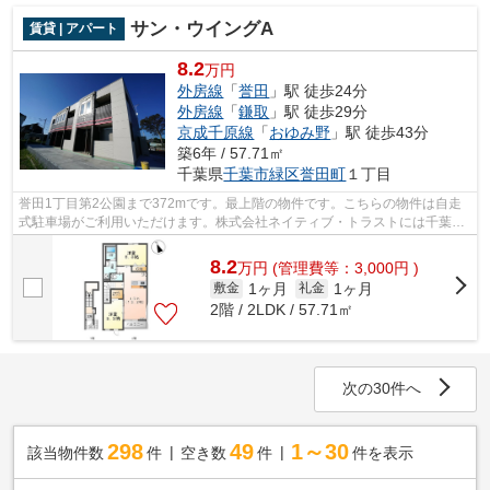
サン・ウイングA
賃貸 | アパート
8.2
万円
外房線
「
誉田
」駅 徒歩24分
外房線
「
鎌取
」駅 徒歩29分
京成千原線
「
おゆみ野
」駅 徒歩43分
築6年 / 57.71㎡
千葉県
千葉市緑区
誉田町
１丁目
誉田1丁目第2公園まで372mです。最上階の物件です。こちらの物件は自走
式駐車場がご利用いただけます。株式会社ネイティブ・トラストには千葉市
緑区エリアの賃貸情報がございます。お...
8.2
万
円
(管理費等：3,000円 )
1ヶ月
1ヶ月
敷金
礼金
2階 / 2LDK / 57.71㎡
次の30件へ
298
49
1～30
該当物件数
件
空き数
件
件を表示