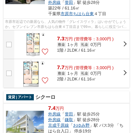
外房線
「
誉田
」駅 徒歩28分
築22年 / 61.16㎡
千葉県
市原市
ちはら台東
４丁目
市原市近辺での新居なら、人気の物件「グレイスヴィラ」はいかがでしょう
か。セブンイレブン市原ちはら台東４丁目店まで99ｍ。暮らしに役立つパソ
コンをラクラク快適に、光ファイバー...
7.3
万
円
(管理費等：3,000円 )
1ヶ月
0万円
敷金
礼金
1階 / 2LDK / 61.16㎡
7.7
万
円
(管理費等：3,000円 )
1ヶ月
0万円
敷金
礼金
2階 / 2LDK / 61.16㎡
シクーロ
賃貸 | アパート
7.4
万円
外房線
「
誉田
」駅 徒歩25分
外房線
「
鎌取
」駅 徒歩28分
京成千原線
「
おゆみ野
」駅 バス3分 「ち
はら台入口」 停歩19分