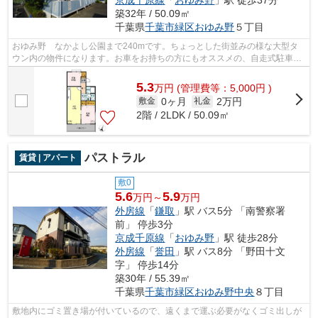
京成千原線
「
おゆみ野
」駅 徒歩37分
築32年 / 50.09㎡
千葉県
千葉市緑区
おゆみ野
５丁目
おゆみ野 なかよし公園まで240mです。ちょっとした街並みの様な大型タ
ウン内の物件になります。お車をお持ちの方にもオススメの、自走式駐車場
を利用できる物件です。ご来店予約やご...
5.3
万
円
(管理費等：5,000円 )
0ヶ月
2万円
敷金
礼金
2階 / 2LDK / 50.09㎡
パストラル
賃貸 | アパート
敷0
5.6
5.9
万円～
万円
外房線
「
鎌取
」駅 バス5分 「南警察署
前」 停歩3分
京成千原線
「
おゆみ野
」駅 徒歩28分
外房線
「
誉田
」駅 バス8分 「野田十文
字」 停歩14分
築30年 / 55.39㎡
千葉県
千葉市緑区
おゆみ野中央
８丁目
敷地内にゴミ置き場が付いているので、遠くまで運ぶ必要がなくゴミ出しが