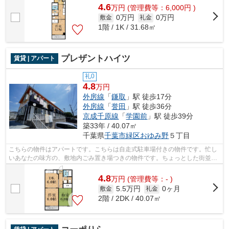
4.6
万
円
(管理費等：6,000円 )
0万円
0万円
敷金
礼金
1階 / 1K / 31.68㎡
プレザントハイツ
賃貸 | アパート
礼0
4.8
万円
外房線
「
鎌取
」駅 徒歩17分
外房線
「
誉田
」駅 徒歩36分
京成千原線
「
学園前
」駅 徒歩39分
築33年 / 40.07㎡
千葉県
千葉市緑区
おゆみ野
５丁目
こちらの物件はアパートです。こちらは自走式駐車場付きの物件です。忙し
いあなたの味方の、敷地内ごみ置き場つきの物件です。ちょっとした街並み
の様な大型タウン内のアパートになり...
4.8
万
円
(管理費等：- )
5.5万円
0ヶ月
敷金
礼金
2階 / 2DK / 40.07㎡