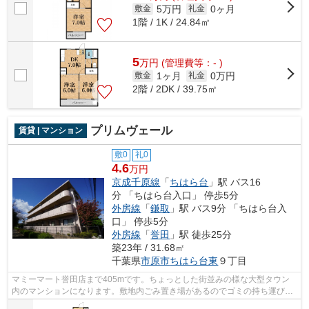
5万円
0ヶ月
敷金
礼金
1階 / 1K / 24.84㎡
5
万
円
(管理費等：- )
1ヶ月
0万円
敷金
礼金
2階 / 2DK / 39.75㎡
プリムヴェール
賃貸 | マンション
敷0
礼0
4.6
万円
京成千原線
「
ちはら台
」駅 バス16
分 「ちはら台入口」 停歩5分
外房線
「
鎌取
」駅 バス9分 「ちはら台入
口」 停歩5分
外房線
「
誉田
」駅 徒歩25分
築23年 / 31.68㎡
千葉県
市原市
ちはら台東
９丁目
マミーマート誉田店まで405mです。ちょっとした街並みの様な大型タウン
内のマンションになります。敷地内ごみ置き場があるのでゴミの持ち運びの
負担を少しでも減らすことができます。...