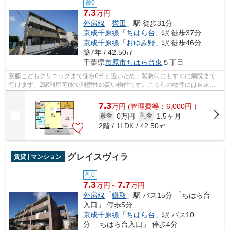
敷0
7.3
万円
外房線
「
誉田
」駅 徒歩31分
京成千原線
「
ちはら台
」駅 徒歩37分
京成千原線
「
おゆみ野
」駅 徒歩46分
築7年 / 42.50㎡
千葉県
市原市
ちはら台東
５丁目
安藤こどもクリニックまで徒歩6分と近いため、緊急時にもすぐに病院まで
行けます。2駅利用可能で利便性の高い物件です。こちらの物件には自走式
駐車場があります。今や必需品ともなっ...
7.3
万
円
(管理費等：6,000円 )
0万円
1.5ヶ月
敷金
礼金
2階 / 1LDK / 42.50㎡
グレイスヴィラ
賃貸 | マンション
礼0
7.3
7.7
万円～
万円
外房線
「
鎌取
」駅 バス15分 「ちはら台
入口」 停歩5分
京成千原線
「
ちはら台
」駅 バス10
分 「ちはら台入口」 停歩4分