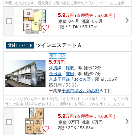
利用いただけます。通風良好で陽の当たる気持ちの良いアパートをご提供い
たします。使い勝手の良いアパートでイ...
5.9
万
円
(管理費等：5,000円 )
0ヶ月
0ヶ月
敷金
礼金
1階 / 2LDK / 55.17㎡
ツインエステートＡ
賃貸 | アパート
敷0
礼0
5.9
万円
外房線
「
鎌取
」駅 徒歩22分
外房線
「
誉田
」駅 徒歩27分
京成千原線
「
おゆみ野
」駅 徒歩35分
築31年 / 53.63㎡
千葉県
千葉市緑区
おゆみ野
６丁目
シンプルながらも風の通り道がしっかり造られている物件です。こちらの物
件には自走式駐車場があります。通勤前にも簡単にごみを捨てることができ
る敷地内ごみ置き場付きの物件です。...
5.9
万
円
(管理費等：4,000円 )
0万円
0万円
敷金
礼金
2階 / 3DK / 53.63㎡