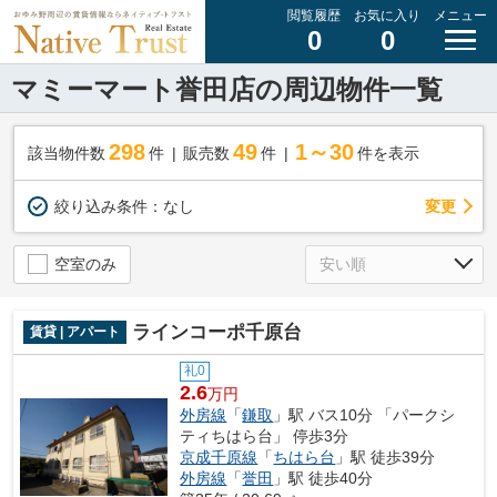
閲覧履歴
お気に入り
メニュー
0
0
マミーマート誉田店の周辺物件一覧
298
49
1～30
該当物件数
件
販売数
件
件を表示
変更
絞り込み条件：
なし
空室のみ
ラインコーポ千原台
賃貸 | アパート
礼0
2.6
万円
外房線
「
鎌取
」駅 バス10分 「パークシ
ティちはら台」 停歩3分
京成千原線
「
ちはら台
」駅 徒歩39分
外房線
「
誉田
」駅 徒歩40分