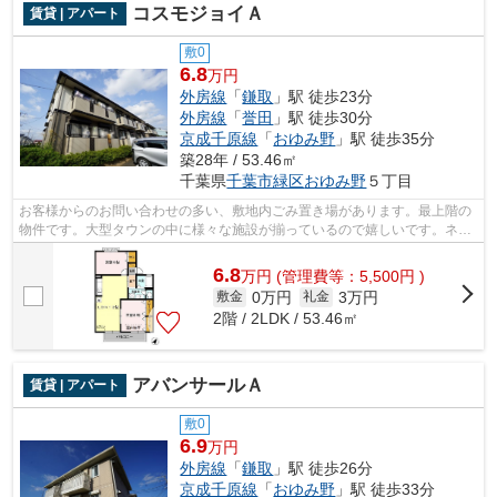
コスモジョイＡ
賃貸 | アパート
敷0
6.8
万円
外房線
「
鎌取
」駅 徒歩23分
外房線
「
誉田
」駅 徒歩30分
京成千原線
「
おゆみ野
」駅 徒歩35分
築28年 / 53.46㎡
千葉県
千葉市緑区
おゆみ野
５丁目
お客様からのお問い合わせの多い、敷地内ごみ置き場があります。最上階の
物件です。大型タウンの中に様々な施設が揃っているので嬉しいです。ネッ
ト回線が導入された物件です。株式会...
6.8
万
円
(管理費等：5,500円 )
0万円
3万円
敷金
礼金
2階 / 2LDK / 53.46㎡
アバンサールＡ
賃貸 | アパート
敷0
6.9
万円
外房線
「
鎌取
」駅 徒歩26分
京成千原線
「
おゆみ野
」駅 徒歩33分