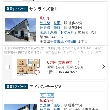
サンライズ誉Ⅱ
賃貸 | アパート
6
万円
外房線
「
誉田
」駅 徒歩22分
外房線
「
鎌取
」駅 徒歩34分
京成千原線
「
おゆみ野
」駅 徒歩42分
築7年 / 44.92㎡
千葉県
千葉市緑区
誉田町
１丁目
千葉誉田郵便局まで404mです。お車をお持ちの方にもオススメの、自走式
駐車場を利用できる物件です。株式会社ネイティブ・トラストには千葉市緑
区エリアの賃貸情報が豊富にございます...
6
万
円
(管理費等：- )
1ヶ月
1ヶ月
敷金
礼金
1階 / 2DK / 44.92㎡
アドバンテージV
賃貸 | アパート
敷0
礼0
6.2
万円
外房線
「
鎌取
」駅 徒歩22分
外房線
「
誉田
」駅 バス8分 「野田十文