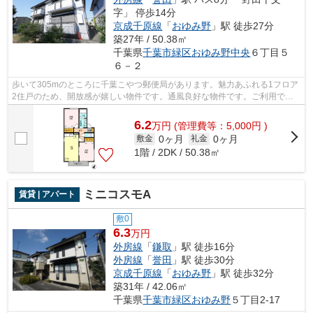
字」 停歩14分
京成千原線
「
おゆみ野
」駅 徒歩27分
築27年 / 50.38㎡
千葉県
千葉市緑区
おゆみ野中央
６丁目５
６－２
歩いて305mのところに千葉こやつ郵便局があります。魅力あふれる1フロア
2住戸のため、開放感が嬉しい物件です。通風良好な物件です。ご利用でき
る沿線は2つあり、行き先に合わせて使い...
6.2
万
円
(管理費等：5,000円 )
0ヶ月
0ヶ月
敷金
礼金
1階 / 2DK / 50.38㎡
ミニコスモA
賃貸 | アパート
敷0
6.3
万円
外房線
「
鎌取
」駅 徒歩16分
外房線
「
誉田
」駅 徒歩30分
京成千原線
「
おゆみ野
」駅 徒歩32分
築31年 / 42.06㎡
千葉県
千葉市緑区
おゆみ野
５丁目2-17