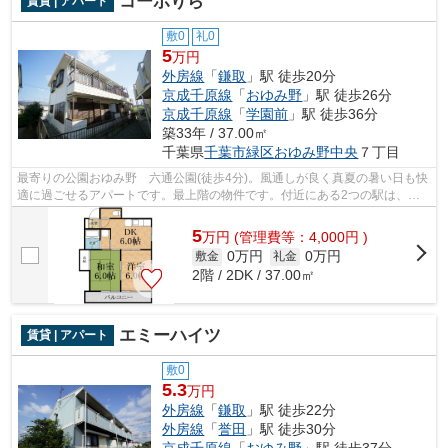
コーポりら
賃貸 | アパート
敷0
礼0
5
万円
外房線
「
鎌取
」駅 徒歩20分
京成千原線
「
おゆみ野
」駅 徒歩26分
京成千原線
「
学園前
」駅 徒歩36分
築33年 / 37.00㎡
千葉県
千葉市緑区
おゆみ野中央
７丁目
最寄りの公園おゆみ野 六通公園(徒歩4分)。風通しが良く真夏の暑い日も快
適に過ごせるアパートです。最上階の物件です。付近にある2つの駅は、用
途や行き先に応じて使い分けることが...
5
万
円
(管理費等：4,000円 )
0万円
0万円
敷金
礼金
2階 / 2DK / 37.00㎡
エミーハイツ
賃貸 | アパート
敷0
5.3
万円
外房線
「
鎌取
」駅 徒歩22分
外房線
「
誉田
」駅 徒歩30分