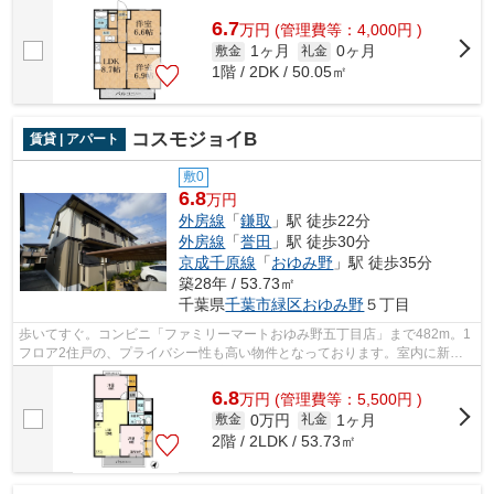
います。気になる情報を見つけたら、...
6.7
万
円
(管理費等：4,000円 )
1ヶ月
0ヶ月
敷金
礼金
1階 / 2DK / 50.05㎡
コスモジョイB
賃貸 | アパート
敷0
6.8
万円
外房線
「
鎌取
」駅 徒歩22分
外房線
「
誉田
」駅 徒歩30分
京成千原線
「
おゆみ野
」駅 徒歩35分
築28年 / 53.73㎡
千葉県
千葉市緑区
おゆみ野
５丁目
歩いてすぐ。コンビニ「ファミリーマートおゆみ野五丁目店」まで482m。1
フロア2住戸の、プライバシー性も高い物件となっております。室内に新鮮
な空気を取り入れやすい風通しが良好な...
6.8
万
円
(管理費等：5,500円 )
0万円
1ヶ月
敷金
礼金
2階 / 2LDK / 53.73㎡