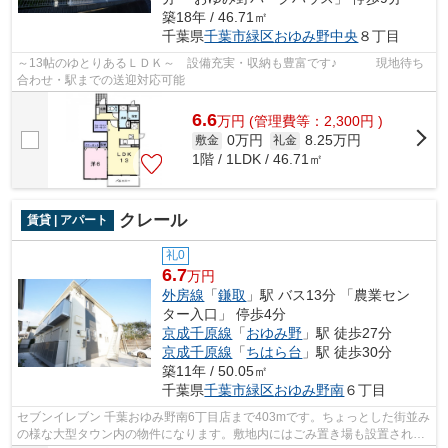
築18年 / 46.71㎡
千葉県
千葉市緑区
おゆみ野中央
８丁目
～13帖のゆとりあるＬＤＫ～ 設備充実・収納も豊富です♪ 現地待ち
合わせ・駅までの送迎対応可能
6.6
万
円
(管理費等：2,300円 )
0万円
8.25万円
敷金
礼金
1階 / 1LDK / 46.71㎡
クレール
賃貸 | アパート
礼0
6.7
万円
外房線
「
鎌取
」駅 バス13分 「農業セン
ター入口」 停歩4分
京成千原線
「
おゆみ野
」駅 徒歩27分
京成千原線
「
ちはら台
」駅 徒歩30分
築11年 / 50.05㎡
千葉県
千葉市緑区
おゆみ野南
６丁目
セブンイレブン 千葉おゆみ野南6丁目店まで403mです。ちょっとした街並み
の様な大型タウン内の物件になります。敷地内にはごみ置き場も設置されて