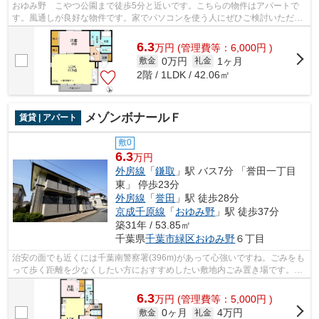
おゆみ野 こやつ公園まで徒歩5分と近いです。こちらの物件はアパートで
す。風通しが良好な物件です。家でパソコンを使う人にぜひご検討いただき
たいインターネット有り物件です。株式...
6.3
万
円
(管理費等：6,000円 )
0万円
1ヶ月
敷金
礼金
2階 / 1LDK / 42.06㎡
メゾンボナールＦ
賃貸 | アパート
敷0
6.3
万円
外房線
「
鎌取
」駅 バス7分 「誉田一丁目
東」 停歩23分
外房線
「
誉田
」駅 徒歩28分
京成千原線
「
おゆみ野
」駅 徒歩37分
築31年 / 53.85㎡
千葉県
千葉市緑区
おゆみ野
６丁目
治安の面でも近くには千葉南警察署(396m)があって心強いですね。ごみをも
って歩く距離を少なくしたい方におすすめしたい敷地内ごみ置き場です。ご
利用できる沿線は2つあり、電車でのお...
6.3
万
円
(管理費等：5,000円 )
0ヶ月
4万円
敷金
礼金