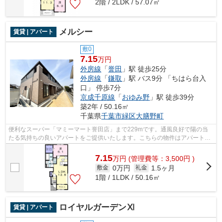
2階 / 2LDK / 57.07㎡
メルシー
賃貸 | アパート
敷0
7.15
万円
外房線
「
誉田
」駅 徒歩25分
外房線
「
鎌取
」駅 バス9分 「ちはら台入
口」 停歩7分
京成千原線
「
おゆみ野
」駅 徒歩39分
築2年 / 50.16㎡
千葉県
千葉市緑区
大膳野町
便利なスーパー「マミーマート誉田店」まで229mです。通風良好で陽の当
たる気持ちの良いアパートをご提供いたします。こちらの物件はアパートで
す。お家の中でパソコンを快適に使える...
7.15
万
円
(管理費等：3,500円 )
0万円
1.5ヶ月
敷金
礼金
1階 / 1LDK / 50.16㎡
ロイヤルガーデンⅪ
賃貸 | アパート