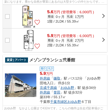
楽になります。豊かな自然が豊富にあるのは大型タウンの中だからです。洗
濯物も自然乾燥ですぐ乾く通風良好な...
5.6
万
円
(管理費等：6,000円 )
0ヶ月
1万円
敷金
礼金
1階 / 2LDK / 55.39㎡
5.9
万
円
(管理費等：6,000円 )
0ヶ月
2万円
敷金
礼金
2階 / 2LDK / 55.39㎡
メゾンブランシュ弐番館
賃貸 | アパート
敷0
礼0
5.9
万円
外房線
「
鎌取
」駅 バス12分 「おゆみ野
団地入口」 停歩1分
京成千原線
「
おゆみ野
」駅 徒歩34分
外房線
「
誉田
」駅 徒歩32分
築33年 / 55.17㎡
千葉県
千葉市緑区
おゆみ野
６丁目
おゆみ野 なかよし公園まで432mです。こちらの物件は自走式駐車場がご