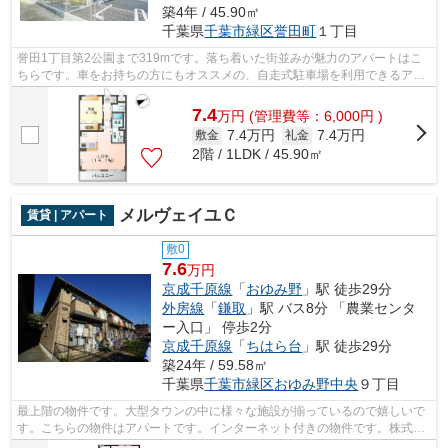
築4年 / 45.90㎡
千葉県
千葉市緑区
誉田町
１丁目
誉田1丁目第2公園まで319mです。落ち着いた街並みが魅力のアパートはこ
ちらです。車をお持ちの方にもオススメの、自走式駐車場を利用できるアパ
ートです。こちらは通風良好な物件です...
7.4
万
円
(管理費等：6,000円 )
7.4万円
7.4万円
敷金
礼金
2階 / 1LDK / 45.90㎡
メルヴェイユＣ
賃貸 | アパート
敷0
7.6
万円
京成千原線
「
おゆみ野
」駅 徒歩29分
外房線
「
鎌取
」駅 バス8分 「農業センタ
ー入口」 停歩2分
京成千原線
「
ちはら台
」駅 徒歩29分
築24年 / 59.58㎡
千葉県
千葉市緑区
おゆみ野中央
９丁目
最上階の物件です。大型タウンの中に様々な施設が揃っているので嬉しいで
す。こちらの物件はアパートです。インターネット付きの物件です。株式会
社ネイティブ・トラストには千葉市緑...