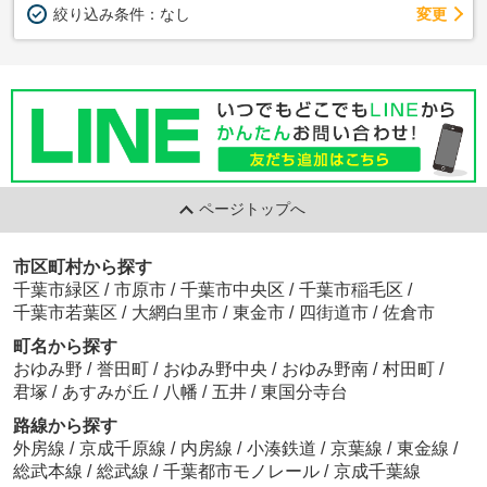
変更
絞り込み条件：
なし
ページトップへ
市区町村から探す
千葉市緑区
/
市原市
/
千葉市中央区
/
千葉市稲毛区
/
千葉市若葉区
/
大網白里市
/
東金市
/
四街道市
/
佐倉市
町名から探す
おゆみ野
/
誉田町
/
おゆみ野中央
/
おゆみ野南
/
村田町
/
君塚
/
あすみが丘
/
八幡
/
五井
/
東国分寺台
路線から探す
外房線
/
京成千原線
/
内房線
/
小湊鉄道
/
京葉線
/
東金線
/
総武本線
/
総武線
/
千葉都市モノレール
/
京成千葉線