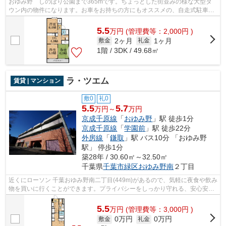
おゆみ野 しのぼり公園まで365mです。ちょっとした街並みの様な大型タ
ウン内の物件になります。お車をお持ちの方にもオススメの、自走式駐車場
を利用できる物件です。株式会社ネイテ...
5.5
万
円
(管理費等：2,000円 )
2ヶ月
1ヶ月
敷金
礼金
1階 / 3DK / 49.68㎡
ラ・ツエム
賃貸 | マンション
敷0
礼0
5.5
5.7
万円～
万円
京成千原線
「
おゆみ野
」駅 徒歩1分
京成千原線
「
学園前
」駅 徒歩22分
外房線
「
鎌取
」駅 バス10分 「おゆみ野
駅」 停歩1分
築28年 / 30.60㎡～32.50㎡
千葉県
千葉市緑区
おゆみ野南
２丁目
近くにローソン 千葉おゆみ野南二丁目(449m)があるので、気軽に夜食や飲み
物を買いに行くことができます。プライバシーをしっかり守れる、安心安全
なマンションです。こだわり派も満足...
5.5
万
円
(管理費等：3,000円 )
0万円
0万円
敷金
礼金