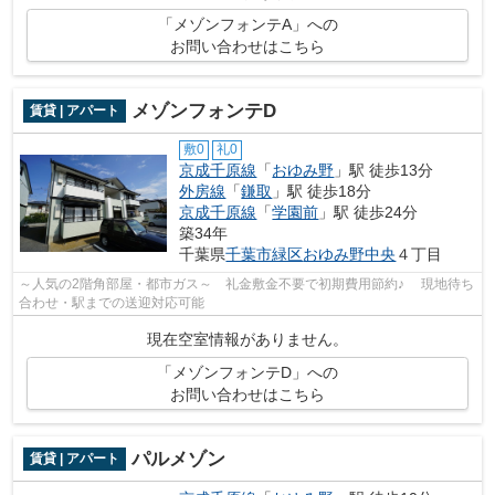
「メゾンフォンテA」への
お問い合わせはこちら
メゾンフォンテD
賃貸 | アパート
敷0
礼0
京成千原線
「
おゆみ野
」駅 徒歩13分
外房線
「
鎌取
」駅 徒歩18分
京成千原線
「
学園前
」駅 徒歩24分
築34年
千葉県
千葉市緑区
おゆみ野中央
４丁目
～人気の2階角部屋・都市ガス～ 礼金敷金不要で初期費用節約♪ 現地待ち
合わせ・駅までの送迎対応可能
現在空室情報がありません。
「メゾンフォンテD」への
お問い合わせはこちら
パルメゾン
賃貸 | アパート