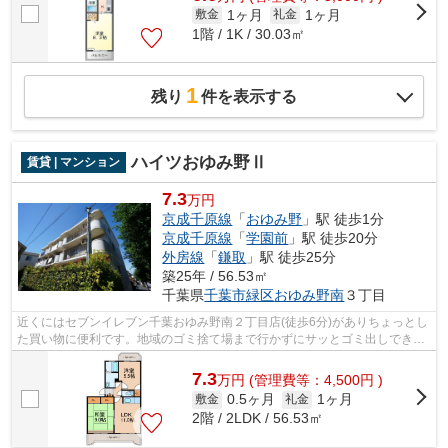
1ヶ月
1ヶ月
敷金
礼金
1階 / 1K / 30.03㎡
1
残り
件を表示する
ハイツおゆみ野Ⅱ
賃貸 | マンション
7.3
万円
京成千原線
「
おゆみ野
」駅 徒歩1分
京成千原線
「
学園前
」駅 徒歩20分
外房線
「
鎌取
」駅 徒歩25分
築25年 / 56.53㎡
千葉県
千葉市緑区
おゆみ野南
３丁目
近くにはセブンイレブン千葉おゆみ野南２丁目店(徒歩6分)がありちょっとし
た買い物に便利です。地域のゴミ捨て場まで行かずにサッとゴミ出しできる
ように、共用部にゴミ捨て場を設置し...
7.3
万
円
(管理費等：4,500円 )
0.5ヶ月
1ヶ月
敷金
礼金
2階 / 2LDK / 56.53㎡