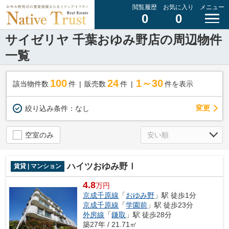
閲覧履歴
お気に入り
メニュー
0
0
サイゼリヤ 千葉おゆみ野店の周辺物件
一覧
100
24
1～30
該当物件数
件
販売数
件
件を表示
変更
絞り込み条件：
なし
空室のみ
ハイツおゆみ野Ⅰ
賃貸 | マンション
4.8
万円
京成千原線
「
おゆみ野
」駅 徒歩1分
京成千原線
「
学園前
」駅 徒歩23分
外房線
「
鎌取
」駅 徒歩28分
築27年 / 21.71㎡