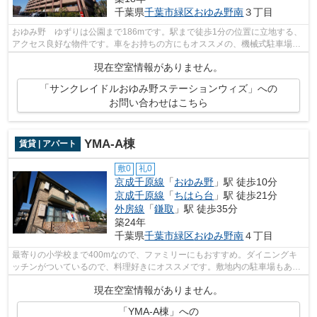
千葉県
千葉市緑区
おゆみ野南
３丁目
おゆみ野 ゆずりは公園まで186mです。駅まで徒歩1分の位置に立地する、
アクセス良好な物件です。車をお持ちの方にもオススメの、機械式駐車場を
利用できる物件です。敷地内ごみ置き場...
現在空室情報がありません。
「サンクレイドルおゆみ野ステーションウィズ」への
お問い合わせはこちら
YMA-A棟
賃貸 | アパート
敷0
礼0
京成千原線
「
おゆみ野
」駅 徒歩10分
京成千原線
「
ちはら台
」駅 徒歩21分
外房線
「
鎌取
」駅 徒歩35分
築24年
千葉県
千葉市緑区
おゆみ野南
４丁目
最寄りの小学校まで400mなので、ファミリーにもおすすめ。ダイニングキ
ッチンがついているので、料理好きにオススメです。敷地内の駐車場もあ
り、駐車可能です。快適な新生活をスター...
現在空室情報がありません。
「YMA-A棟」への