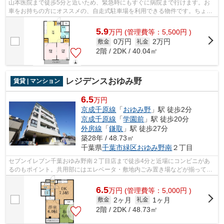
山本医院まで徒歩5分と近いため、緊急時にもすぐに病院まで行けます。お
車をお持ちの方にオススメの、自走式駐車場を利用できる物件です。ちょっ
とした街並みの様な大型タウン内の物件...
5.9
万
円
(管理費等：5,500円 )
0万円
2万円
敷金
礼金
2階 / 2DK / 40.04㎡
レジデンスおゆみ野
賃貸 | マンション
6.5
万円
京成千原線
「
おゆみ野
」駅 徒歩2分
京成千原線
「
学園前
」駅 徒歩20分
外房線
「
鎌取
」駅 徒歩27分
築28年 / 48.73㎡
千葉県
千葉市緑区
おゆみ野南
２丁目
セブンイレブン千葉おゆみ野南２丁目店まで徒歩4分と近場にコンビニがあ
るのもポイント。共用部にはエレベータ・敷地内ごみ置き場などが揃ってお
ります。こちらの物件はマンションです...
6.5
万
円
(管理費等：5,000円 )
2ヶ月
1ヶ月
敷金
礼金
2階 / 2DK / 48.73㎡