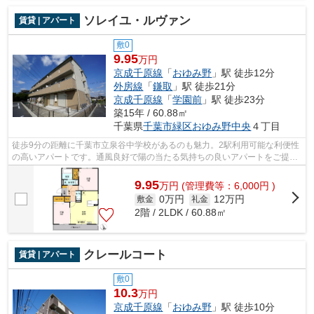
ソレイユ・ルヴァン
賃貸 | アパート
敷0
9.95
万円
京成千原線
「
おゆみ野
」駅 徒歩12分
外房線
「
鎌取
」駅 徒歩21分
京成千原線
「
学園前
」駅 徒歩23分
築15年 / 60.88㎡
千葉県
千葉市緑区
おゆみ野中央
４丁目
徒歩9分の距離に千葉市立泉谷中学校があるのも魅力。2駅利用可能な利便性
の高いアパートです。通風良好で陽の当たる気持ちの良いアパートをご提供
いたします。インターネット付きの物...
9.95
万
円
(管理費等：6,000円 )
0万円
12万円
敷金
礼金
2階 / 2LDK / 60.88㎡
クレールコート
賃貸 | アパート
敷0
10.3
万円
京成千原線
「
おゆみ野
」駅 徒歩10分