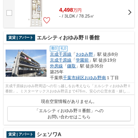
4,498
万
円
- / 3LDK / 78.25㎡
エルシティおゆみ野Ⅱ番館
賃貸 | アパート
敷0
礼0
京成千原線
「
おゆみ野
」駅 徒歩8分
京成千原線
「
学園前
」駅 徒歩19分
外房線
「
鎌取
」駅 徒歩35分
築25年
千葉県
千葉市緑区
おゆみ野南
１丁目
京成千原線おゆみ野周辺への引っ越しをお考えなら「エルシティおゆみ野Ⅱ
番館」。ミスターマックスおゆみ野店まで476ｍ。安心の公営水道・嬉しい
公共下水。長年住むのなら、軽量鉄骨の...
現在空室情報がありません。
「エルシティおゆみ野Ⅱ番館」への
お問い合わせはこちら
シェソワA
賃貸 | アパート