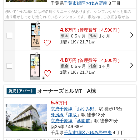
千葉県
千葉市緑区
おゆみ野南
３丁目
歩いて4分の場所には椎名崎クリニックがあります。シンプルながらも風の
通り道がしっかり造られているマンションです。敷地内にごみ置き場がある
マンションです。入居の当日からインタ...
4.8
万
円
(管理費等：4,500円 )
0.5ヶ月
1ヶ月
敷金
礼金
1階 / 1K / 21.71㎡
4.8
万
円
(管理費等：4,500円 )
0.5ヶ月
1ヶ月
敷金
礼金
1階 / 1K / 21.71㎡
オーナーズヒルMT A棟
賃貸 | アパート
5.5
万円
京成千原線
「
おゆみ野
」駅 徒歩13分
外房線
「
鎌取
」駅 徒歩18分
京成千原線
「
学園前
」駅 徒歩29分
築35年 / 49.68㎡
千葉県
千葉市緑区
おゆみ野中央
４丁目