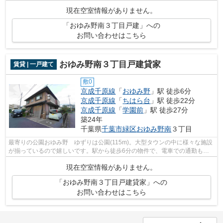
車スペースも豊富。安心して過ごせる戸...
現在空室情報がありません。
「おゆみ野南３丁目戸建」への
お問い合わせはこちら
おゆみ野南３丁目戸建貸家
賃貸 | 一戸建て
敷0
京成千原線
「
おゆみ野
」駅 徒歩6分
京成千原線
「
ちはら台
」駅 徒歩22分
京成千原線
「
学園前
」駅 徒歩27分
築24年
千葉県
千葉市緑区
おゆみ野南
３丁目
最寄りの公園おゆみ野 ゆずりは公園(115m)。大型タウンの中に様々な施設
が揃っているので嬉しいです。駅から徒歩6分の物件で、電車での通勤も十
分便利な立地です。アクセスの良い2駅...
現在空室情報がありません。
「おゆみ野南３丁目戸建貸家」への
お問い合わせはこちら