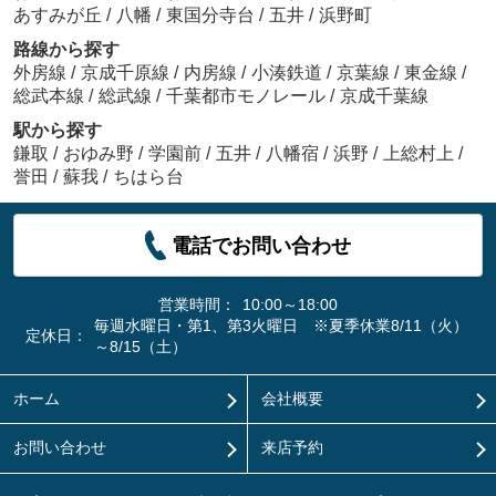
あすみが丘
/
八幡
/
東国分寺台
/
五井
/
浜野町
路線から探す
外房線
/
京成千原線
/
内房線
/
小湊鉄道
/
京葉線
/
東金線
/
総武本線
/
総武線
/
千葉都市モノレール
/
京成千葉線
駅から探す
鎌取
/
おゆみ野
/
学園前
/
五井
/
八幡宿
/
浜野
/
上総村上
/
誉田
/
蘇我
/
ちはら台
電話でお問い合わせ
営業時間：
10:00～18:00
毎週水曜日・第1、第3火曜日 ※夏季休業8/11（火）
定休日：
～8/15（土）
ホーム
会社概要
お問い合わせ
来店予約