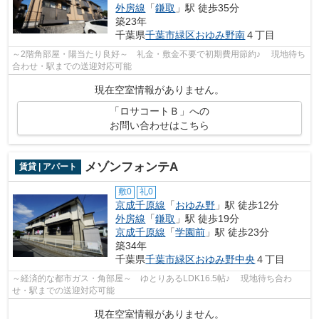
外房線
「
鎌取
」駅 徒歩35分
築23年
千葉県
千葉市緑区
おゆみ野南
４丁目
～2階角部屋・陽当たり良好～ 礼金・敷金不要で初期費用節約♪ 現地待ち
合わせ・駅までの送迎対応可能
現在空室情報がありません。
「ロサコートＢ」への
お問い合わせはこちら
メゾンフォンテA
賃貸 | アパート
敷0
礼0
京成千原線
「
おゆみ野
」駅 徒歩12分
外房線
「
鎌取
」駅 徒歩19分
京成千原線
「
学園前
」駅 徒歩23分
築34年
千葉県
千葉市緑区
おゆみ野中央
４丁目
～経済的な都市ガス・角部屋～ ゆとりあるLDK16.5帖♪ 現地待ち合わ
せ・駅までの送迎対応可能
現在空室情報がありません。