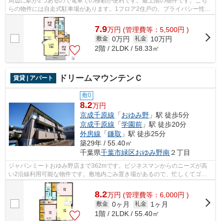
周辺に駅が2つあるので電車での移動が便利です。最上階の物件です。こち
らの物件には自走式駐車場があります。1フロア2住戸の、プライバシー性も
高いアパートとなっております。興味を...
7.9
万
円
(管理費等：5,500円 )
0万円
10万円
敷金
礼金
2階 / 2LDK / 58.33㎡
ドリームマウンテンＣ
賃貸 | アパート
敷0
8.2
万円
京成千原線
「
おゆみ野
」駅 徒歩5分
京成千原線
「
学園前
」駅 徒歩20分
外房線
「
鎌取
」駅 徒歩25分
築29年 / 55.40㎡
千葉県
千葉市緑区
おゆみ野南
２丁目
ジャパンミートおゆみ野店まで362mです。ビジネスマンからのニーズが高
い2沿線利用可能な物件です。敷地内ごみ置き場があるので、忙しくてゴミ
を出す時間がないという方も安心です。使...
8.2
万
円
(管理費等：6,000円 )
0ヶ月
1ヶ月
敷金
礼金
1階 / 2LDK / 55.40㎡