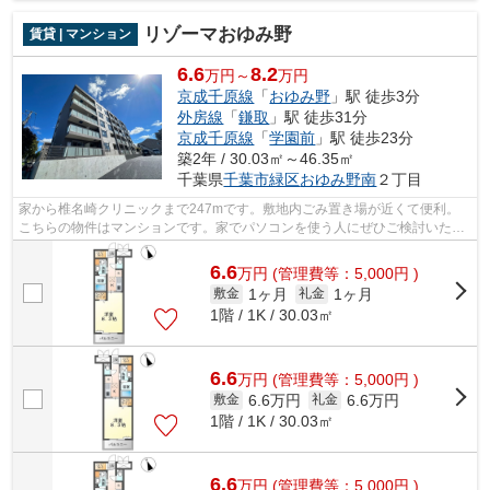
リゾーマおゆみ野
賃貸 | マンション
6.6
8.2
万円～
万円
京成千原線
「
おゆみ野
」駅 徒歩3分
外房線
「
鎌取
」駅 徒歩31分
京成千原線
「
学園前
」駅 徒歩23分
築2年 / 30.03㎡～46.35㎡
千葉県
千葉市緑区
おゆみ野南
２丁目
家から椎名崎クリニックまで247mです。敷地内ごみ置き場が近くて便利。
こちらの物件はマンションです。家でパソコンを使う人にぜひご検討いただ
きたいインターネット有り物件です。気...
6.6
万
円
(管理費等：5,000円 )
1ヶ月
1ヶ月
敷金
礼金
1階 / 1K / 30.03㎡
6.6
万
円
(管理費等：5,000円 )
6.6万円
6.6万円
敷金
礼金
1階 / 1K / 30.03㎡
6.6
万
円
(管理費等：5,000円 )