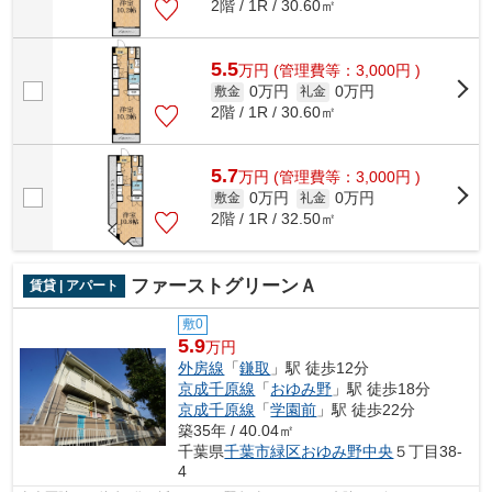
2階 / 1R / 30.60㎡
5.5
万
円
(管理費等：3,000円 )
0万円
0万円
敷金
礼金
2階 / 1R / 30.60㎡
5.7
万
円
(管理費等：3,000円 )
0万円
0万円
敷金
礼金
2階 / 1R / 32.50㎡
ファーストグリーンＡ
賃貸 | アパート
敷0
5.9
万円
外房線
「
鎌取
」駅 徒歩12分
京成千原線
「
おゆみ野
」駅 徒歩18分
京成千原線
「
学園前
」駅 徒歩22分
築35年 / 40.04㎡
千葉県
千葉市緑区
おゆみ野中央
５丁目38-
4