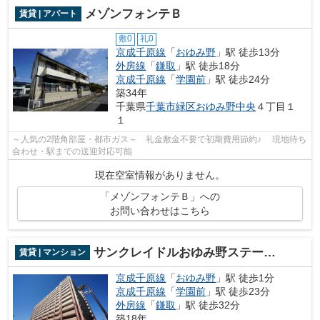
メゾンフォンテＢ
賃貸 | アパート
敷0
礼0
京成千原線
「
おゆみ野
」駅 徒歩13分
外房線
「
鎌取
」駅 徒歩18分
京成千原線
「
学園前
」駅 徒歩24分
築34年
千葉県
千葉市緑区
おゆみ野中央
４丁目１
１
～人気の2階角部屋・都市ガス～ 礼金敷金不要で初期費用節約♪ 現地待ち
合わせ・駅までの送迎対応可能
現在空室情報がありません。
「メゾンフォンテＢ」への
お問い合わせはこちら
サンクレイドルおゆみ野ステーションウィズ
賃貸 | マンション
京成千原線
「
おゆみ野
」駅 徒歩1分
京成千原線
「
学園前
」駅 徒歩23分
外房線
「
鎌取
」駅 徒歩32分
築18年