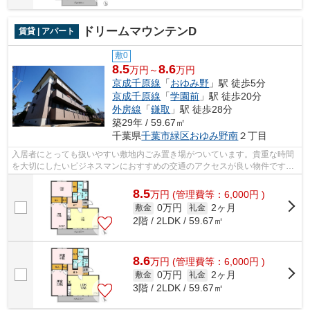
ドリームマウンテンD
賃貸 | アパート
敷0
8.5
8.6
万円～
万円
京成千原線
「
おゆみ野
」駅 徒歩5分
京成千原線
「
学園前
」駅 徒歩20分
外房線
「
鎌取
」駅 徒歩28分
築29年 / 59.67㎡
千葉県
千葉市緑区
おゆみ野南
２丁目
入居者にとっても扱いやすい敷地内ごみ置き場がついています。貴重な時間
を大切にしたいビジネスマンにおすすめの交通のアクセスが良い物件です。
駅まで徒歩5分の立地が魅力的な、利便...
8.5
万
円
(管理費等：6,000円 )
0万円
2ヶ月
敷金
礼金
2階 / 2LDK / 59.67㎡
8.6
万
円
(管理費等：6,000円 )
0万円
2ヶ月
敷金
礼金
3階 / 2LDK / 59.67㎡