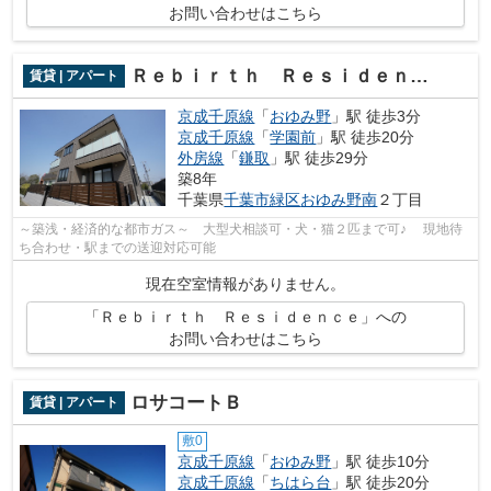
お問い合わせはこちら
Ｒｅｂｉｒｔｈ Ｒｅｓｉｄｅｎｃｅ
賃貸 | アパート
京成千原線
「
おゆみ野
」駅 徒歩3分
京成千原線
「
学園前
」駅 徒歩20分
外房線
「
鎌取
」駅 徒歩29分
築8年
千葉県
千葉市緑区
おゆみ野南
２丁目
～築浅・経済的な都市ガス～ 大型犬相談可・犬・猫２匹まで可♪ 現地待
ち合わせ・駅までの送迎対応可能
現在空室情報がありません。
「Ｒｅｂｉｒｔｈ Ｒｅｓｉｄｅｎｃｅ」への
お問い合わせはこちら
ロサコートＢ
賃貸 | アパート
敷0
京成千原線
「
おゆみ野
」駅 徒歩10分
京成千原線
「
ちはら台
」駅 徒歩20分