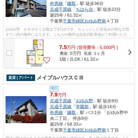
外房線
「
鎌取
」駅 徒歩36分
京成千原線
「
ちはら台
」駅 徒歩22分
築25年 / 61.32㎡
千葉県
千葉市緑区
おゆみ野南
４丁目
おゆみ野 かすがさく公園まで371mです。ちょっとした街並みの様な大型
タウン内の物件になります。こちらの物件は自走式駐車場がご利用いただけ
ます。株式会社ネイティブ・トラストに...
7.5
万
円
(管理費等：5,500円 )
0万円
1ヶ月
敷金
礼金
1階 / 2LDK / 61.32㎡
メイプルハウスＣⅢ
賃貸 | アパート
敷0
7.9
万円
京成千原線
「
おゆみ野
」駅 徒歩9分
京成千原線
「
学園前
」駅 徒歩16分
外房線
「
鎌取
」駅 バス1分 「おゆみ野中
央二丁目」 停歩8分
築25年 / 58.33㎡
千葉県
千葉市緑区
おゆみ野南
１丁目