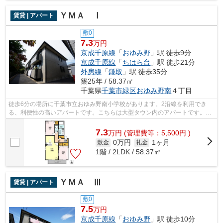
ＹＭＡ Ⅰ
賃貸 | アパート
敷0
7.3
万円
京成千原線
「
おゆみ野
」駅 徒歩9分
京成千原線
「
ちはら台
」駅 徒歩21分
外房線
「
鎌取
」駅 徒歩35分
築25年 / 58.37㎡
千葉県
千葉市緑区
おゆみ野南
４丁目
徒歩6分の場所に千葉市立おゆみ野南小学校があります。2沿線を利用でき
る、利便性の高いアパートです。こちらは大型タウン内のアパートです。通
風良好なアパートは洗濯物も乾きやすく...
7.3
万
円
(管理費等：5,500円 )
0万円
1ヶ月
敷金
礼金
1階 / 2LDK / 58.37㎡
ＹＭＡ Ⅲ
賃貸 | アパート
敷0
7.5
万円
京成千原線
「
おゆみ野
」駅 徒歩10分