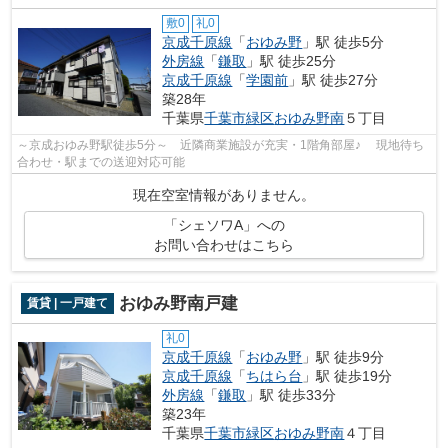
敷0
礼0
京成千原線
「
おゆみ野
」駅 徒歩5分
外房線
「
鎌取
」駅 徒歩25分
京成千原線
「
学園前
」駅 徒歩27分
築28年
千葉県
千葉市緑区
おゆみ野南
５丁目
～京成おゆみ野駅徒歩5分～ 近隣商業施設が充実・1階角部屋♪ 現地待ち
合わせ・駅までの送迎対応可能
現在空室情報がありません。
「シェソワA」への
お問い合わせはこちら
おゆみ野南戸建
賃貸 | 一戸建て
礼0
京成千原線
「
おゆみ野
」駅 徒歩9分
京成千原線
「
ちはら台
」駅 徒歩19分
外房線
「
鎌取
」駅 徒歩33分
築23年
千葉県
千葉市緑区
おゆみ野南
４丁目