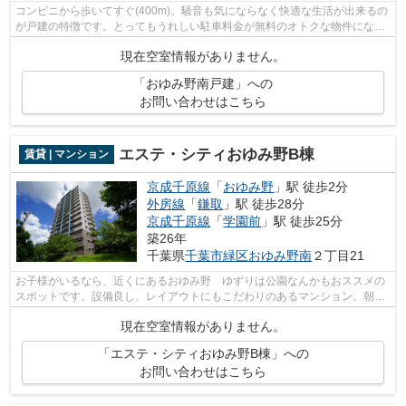
コンビニから歩いてすぐ(400m)。騒音も気にならなく快適な生活が出来るの
が戸建の特徴です。とってもうれしい駐車料金が無料のオトクな物件になり
ます。クロゼットのあるこの一戸建て...
現在空室情報がありません。
「おゆみ野南戸建」への
お問い合わせはこちら
エステ・シティおゆみ野B棟
賃貸 | マンション
京成千原線
「
おゆみ野
」駅 徒歩2分
外房線
「
鎌取
」駅 徒歩28分
京成千原線
「
学園前
」駅 徒歩25分
築26年
千葉県
千葉市緑区
おゆみ野南
２丁目21
お子様がいるなら、近くにあるおゆみ野 ゆずりは公園なんかもおススメの
スポットです。設備良し、レイアウトにもこだわりのあるマンション。朝の
通勤がラクラク、2沿線が利用しやすい...
現在空室情報がありません。
「エステ・シティおゆみ野B棟」への
お問い合わせはこちら