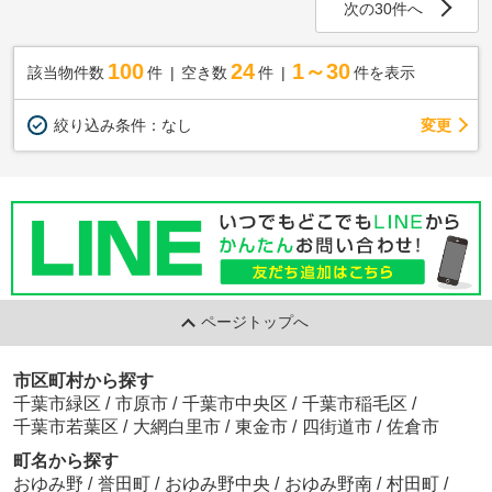
次の30件へ
100
24
1～30
該当物件数
件
空き数
件
件を表示
変更
絞り込み条件：
なし
ページトップへ
市区町村から探す
千葉市緑区
/
市原市
/
千葉市中央区
/
千葉市稲毛区
/
千葉市若葉区
/
大網白里市
/
東金市
/
四街道市
/
佐倉市
町名から探す
おゆみ野
/
誉田町
/
おゆみ野中央
/
おゆみ野南
/
村田町
/