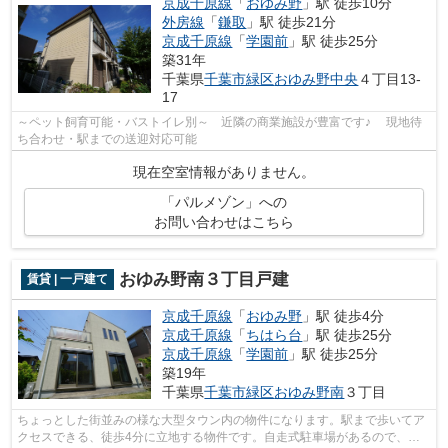
京成千原線
「
おゆみ野
」駅 徒歩10分
外房線
「
鎌取
」駅 徒歩21分
京成千原線
「
学園前
」駅 徒歩25分
築31年
千葉県
千葉市緑区
おゆみ野中央
４丁目13-
17
～ペット飼育可能・バストイレ別～ 近隣の商業施設が豊富です♪ 現地待
ち合わせ・駅までの送迎対応可能
現在空室情報がありません。
「パルメゾン」への
お問い合わせはこちら
おゆみ野南３丁目戸建
賃貸 | 一戸建て
京成千原線
「
おゆみ野
」駅 徒歩4分
京成千原線
「
ちはら台
」駅 徒歩25分
京成千原線
「
学園前
」駅 徒歩25分
築19年
千葉県
千葉市緑区
おゆみ野南
３丁目
ちょっとした街並みの様な大型タウン内の物件になります。駅まで歩いてア
クセスできる、徒歩4分に立地する物件です。自走式駐車場があるので、駐