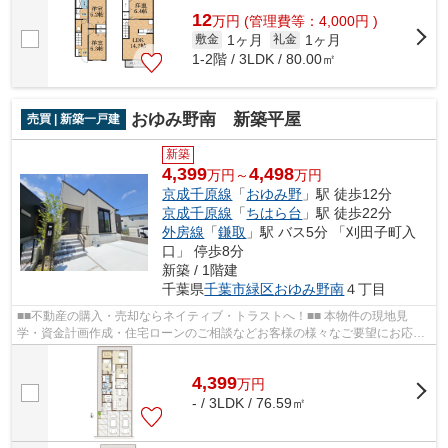
12
万
円
(管理費等：4,000円 )
1ヶ月
1ヶ月
敷金
礼金
1-2階 / 3LDK / 80.00㎡
おゆみ野南 新築平屋
売買 | 新築一戸建
新築
4,399
4,498
万円～
万円
京成千原線
「
おゆみ野
」駅 徒歩12分
京成千原線
「
ちはら台
」駅 徒歩22分
外房線
「
鎌取
」駅 バス5分 「刈田子町入
口」 停歩8分
新築 / 1階建
千葉県
千葉市緑区
おゆみ野南
４丁目
■■不動産の購入・売却ならネイティブ・トラストへ！■■ 本物件の現地見
学・資金計画作成・住宅ローンのご相談などお客様の様々なご要望にお応え
させていただきます。043-300-0082からネ...
4,399
万
円
- / 3LDK / 76.59㎡