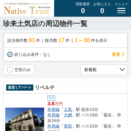
閲覧履歴
お気に入り
メニュー
0
0
珍来土気店の周辺物件一覧
91
17
1～30
該当物件数
件
販売数
件
件を表示
変更
絞り込み条件：
なし
空室のみ
リベルテ
賃貸 | アパート
礼0
3.6
万円
外房線
「
土気
」駅 徒歩12分
外房線
「
大網
」駅 バス19分 「菰谷」 停
歩16分
外房線
「
誉田
」駅 バス15分 「菰谷」 停