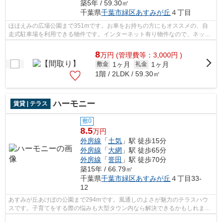
築5年 / 59.30㎡
千葉県
千葉市緑区
あすみが丘
４丁目
ほほえみの広場公園まで351mです。お車をお持ちの方にもオススメの、自
走式駐車場を利用できる物件です。インターネット有り物件なので、ネット
をよく使う方におすすめです。千葉市緑...
8
万
円
(管理費等：3,000円 )
1ヶ月
1ヶ月
敷金
礼金
1階 / 2LDK / 59.30㎡
ハーモニー
賃貸 | テラス
敷0
8.5
万円
外房線
「
土気
」駅 徒歩15分
外房線
「
大網
」駅 徒歩65分
外房線
「
誉田
」駅 徒歩70分
築15年 / 66.79㎡
千葉県
千葉市緑区
あすみが丘
４丁目33-
12
あすみが丘あけぼの公園まで294mです。風通しのよさが魅力のテラスハウ
スです。子育てをする際の悩みも大型タウン内なら解決できるかもしれませ
ん。入居の当日からインターネットが使...