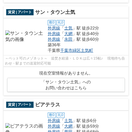
サン・タウン土気
賃貸 | アパート
敷0
礼0
外房線
「
土気
」駅 徒歩22分
外房線
「
大網
」駅 徒歩40分
外房線
「
永田
」駅 徒歩60分
築36年
千葉県
千葉市緑区
土気町
～ペット可のメゾネット～ 追焚き給湯・ＬＤＫは広々15帖♪ 現地待ち合
わせ・駅までの送迎対応可能
現在空室情報がありません。
「サン・タウン土気」への
お問い合わせはこちら
ピアテラス
賃貸 | アパート
敷0
礼0
外房線
「
土気
」駅 徒歩6分
外房線
「
大網
」駅 徒歩59分
外房線
「
誉田
」駅 徒歩68分