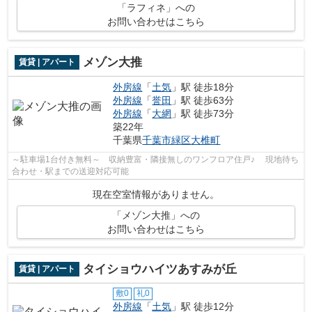
「ラフィネ」への
お問い合わせはこちら
メゾン大推
賃貸 | アパート
外房線
「
土気
」駅 徒歩18分
外房線
「
誉田
」駅 徒歩63分
外房線
「
大網
」駅 徒歩73分
築22年
千葉県
千葉市緑区
大椎町
～駐車場1台付き無料～ 収納豊富・隣接無しのワンフロア住戸♪ 現地待ち
合わせ・駅までの送迎対応可能
現在空室情報がありません。
「メゾン大推」への
お問い合わせはこちら
タイショウハイツあすみが丘
賃貸 | アパート
敷0
礼0
外房線
「
土気
」駅 徒歩12分