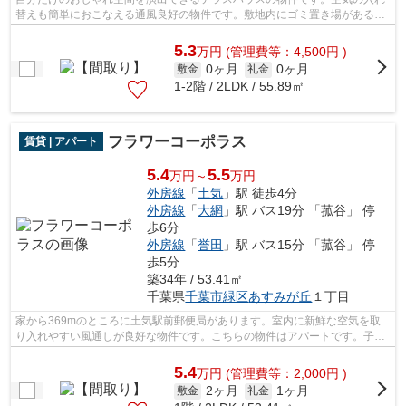
替えも簡単におこなえる通風良好の物件です。敷地内にゴミ置き場があるの
でわざわざゴミを捨てに行く手間が省...
5.3
万
円
(管理費等：4,500円 )
0ヶ月
0ヶ月
敷金
礼金
1-2階 / 2LDK / 55.89㎡
フラワーコーポラス
賃貸 | アパート
5.4
5.5
万円～
万円
外房線
「
土気
」駅 徒歩4分
外房線
「
大網
」駅 バス19分 「菰谷」 停
歩6分
外房線
「
誉田
」駅 バス15分 「菰谷」 停
歩5分
築34年 / 53.41㎡
千葉県
千葉市緑区
あすみが丘
１丁目
家から369mのところに土気駅前郵便局があります。室内に新鮮な空気を取
り入れやすい風通しが良好な物件です。こちらの物件はアパートです。子育
てをする際の悩みも大型タウン内なら解...
5.4
万
円
(管理費等：2,000円 )
2ヶ月
1ヶ月
敷金
礼金