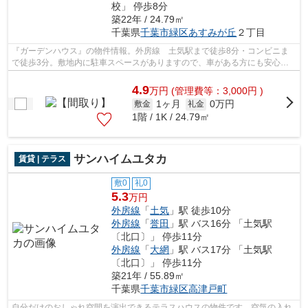
校」 停歩8分
築22年 / 24.79㎡
千葉県
千葉市緑区
あすみが丘
２丁目
『ガーデンハウス』の物件情報。外房線 土気駅まで徒歩8分・コンビニま
で徒歩3分。敷地内に駐車スペースがありますので、車がある方にも安心し
ていただけます。たっぷり収納できるク...
4.9
万
円
(管理費等：3,000円 )
1ヶ月
0万円
敷金
礼金
1階 / 1K / 24.79㎡
サンハイムユタカ
賃貸 | テラス
敷0
礼0
5.3
万円
外房線
「
土気
」駅 徒歩10分
外房線
「
誉田
」駅 バス16分 「土気駅
〔北口〕」 停歩11分
外房線
「
大網
」駅 バス17分 「土気駅
〔北口〕」 停歩11分
築21年 / 55.89㎡
千葉県
千葉市緑区
高津戸町
自分だけのおしゃれ空間を演出できるテラスハウスの物件です。空気の入れ