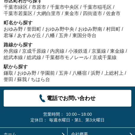
市区町村から探す
千葉市緑区
/
市原市
/
千葉市中央区
/
千葉市稲毛区
/
千葉市若葉区
/
大網白里市
/
東金市
/
四街道市
/
佐倉市
町名から探す
おゆみ野
/
誉田町
/
おゆみ野中央
/
おゆみ野南
/
村田町
/
君塚
/
あすみが丘
/
八幡
/
五井
/
東国分寺台
路線から探す
外房線
/
京成千原線
/
内房線
/
小湊鉄道
/
京葉線
/
東金線
/
総武本線
/
総武線
/
千葉都市モノレール
/
京成千葉線
駅から探す
鎌取
/
おゆみ野
/
学園前
/
五井
/
八幡宿
/
浜野
/
上総村上
/
誉田
/
蘇我
/
ちはら台
電話でお問い合わせ
営業時間：
10:00～18:00
定休日：
毎週水曜日・第1、第3火曜日
ホーム
会社概要