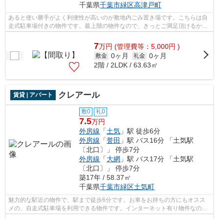
千葉県
千葉市緑区
高津戸町
あると使い勝手がよく利便性が高いのが敷地内ごみ置き場です。こちらは自
走式駐車場付きの物件です。最上階の物件なので、きっとご満足頂けるかと
思います。今や必需品ともなったネッ...
7
万
円
(管理費等：5,000円 )
0ヶ月
0ヶ月
敷金
礼金
2階 / 2LDK / 63.63㎡
クレアール
賃貸 | アパート
敷0
礼0
7.5
万円
外房線
「
土気
」駅 徒歩6分
外房線
「
誉田
」駅 バス16分 「土気駅
〔北口〕」 停歩7分
外房線
「
大網
」駅 バス17分 「土気駅
〔北口〕」 停歩7分
築17年 / 58.37㎡
千葉県
千葉市緑区
土気町
魅力的な駅近の物件で、駅まで徒歩6分です。お車をお持ちの方にもオスス
メの、自走式駐車場を利用できる物件です。インターネット有り物件なの
で、ネットをよく使う方におすすめです。...