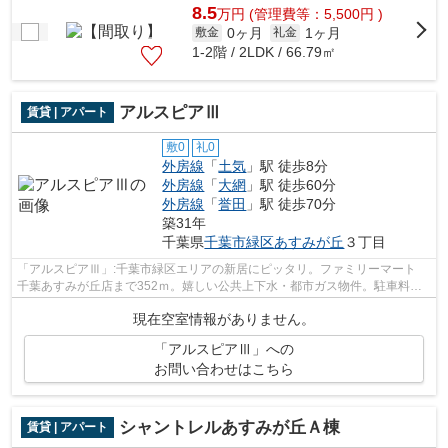
8.5
万
円
(管理費等：5,500円 )
0ヶ月
1ヶ月
敷金
礼金
1-2階 / 2LDK / 66.79㎡
アルスピアⅢ
賃貸 | アパート
敷0
礼0
外房線
「
土気
」駅 徒歩8分
外房線
「
大網
」駅 徒歩60分
外房線
「
誉田
」駅 徒歩70分
築31年
千葉県
千葉市緑区
あすみが丘
３丁目
「アルスピアⅢ」:千葉市緑区エリアの新居にピッタリ。ファミリーマート
千葉あすみが丘店まで352ｍ。嬉しい公共上下水・都市ガス物件。駐車料金
はフリーとなっていますので、是非ご利...
現在空室情報がありません。
「アルスピアⅢ」への
お問い合わせはこちら
シャントレルあすみが丘Ａ棟
賃貸 | アパート