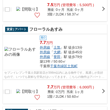
7.5
万
円
(管理費等：5,500円 )
0ヶ月
0ヶ月
敷金
礼金
3階 / 2LDK / 58.37㎡
フローラルあすみ
賃貸 | アパート
敷0
7.7
万円
外房線
「
土気
」駅 徒歩13分
外房線
「
大網
」駅 徒歩45分
外房線
「
誉田
」駅 徒歩79分
築13年 / 50.60㎡
千葉県
千葉市緑区
土気町
セブンイレブン千葉土気駅前店が398m以内にある物件です。風通しが良好
なので、いつでも新鮮な空気がはいってきます。こちらの物件はアパートで
す。敷地内にあるごみ置き場も自由に使...
7.7
万
円
(管理費等：6,000円 )
0万円
1ヶ月
敷金
礼金
1階 / 2LDK / 50.60㎡