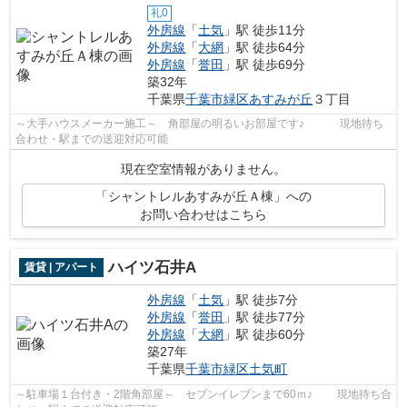
礼0
外房線
「
土気
」駅 徒歩11分
外房線
「
大網
」駅 徒歩64分
外房線
「
誉田
」駅 徒歩69分
築32年
千葉県
千葉市緑区
あすみが丘
３丁目
～大手ハウスメーカー施工～ 角部屋の明るいお部屋です♪ 現地待ち
合わせ・駅までの送迎対応可能
現在空室情報がありません。
「シャントレルあすみが丘Ａ棟」への
お問い合わせはこちら
ハイツ石井A
賃貸 | アパート
外房線
「
土気
」駅 徒歩7分
外房線
「
誉田
」駅 徒歩77分
外房線
「
大網
」駅 徒歩60分
築27年
千葉県
千葉市緑区
土気町
～駐車場１台付き・2階角部屋～ セブンイレブンまで60ｍ♪ 現地待ち合