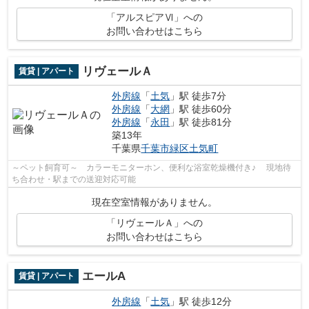
「アルスピアⅥ」への
お問い合わせはこちら
リヴェールＡ
賃貸 | アパート
外房線
「
土気
」駅 徒歩7分
外房線
「
大網
」駅 徒歩60分
外房線
「
永田
」駅 徒歩81分
築13年
千葉県
千葉市緑区
土気町
～ペット飼育可～ カラーモニターホン、便利な浴室乾燥機付き♪ 現地待
ち合わせ・駅までの送迎対応可能
現在空室情報がありません。
「リヴェールＡ」への
お問い合わせはこちら
エールA
賃貸 | アパート
外房線
「
土気
」駅 徒歩12分