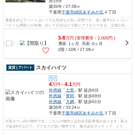
歩15分
築35年 / 27.08㎡
千葉県
千葉市緑区
あすみが丘
４丁目
通風良好なアパートはいつでも気持ちの良い空間です。使い勝手のいいコン
パクトな間取りが特徴。歩いて12分ほどで駅にアクセスできる、立地の良さ
も魅力の物件です。忙しい方にはうっ...
3.6
万
円
(管理費等：2,000円 )
1ヶ月
0ヶ月
敷金
礼金
1階 / 1DK / 27.08㎡
スカイハイツ
賃貸 | アパート
礼0
4
4.1
万円～
万円
外房線
「
土気
」駅 徒歩6分
外房線
「
誉田
」駅 徒歩69分
外房線
「
大網
」駅 徒歩61分
築36年 / 33.24㎡
千葉県
千葉市緑区
あすみが丘
３丁目
大型タウン内の物件です。こちらの物件には自走式駐車場があります。駅ま
で徒歩6分なので、アクセスの良い物件です。株式会社ネイティブ・トラス
トには千葉市緑区エリアの賃貸情報がご...