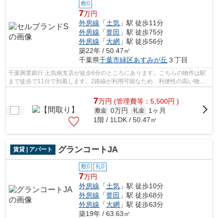
敷0
7
万円
外房線
「
土気
」駅 徒歩11分
外房線
「
誉田
」駅 徒歩75分
外房線
「
大網
」駅 徒歩56分
築22年 / 50.47㎡
千葉県
千葉市緑区
あすみが丘
３丁目
千葉興業銀行 土気南支店が徒歩6分のところにあります。こちらの物件は駅
まで徒歩で11分で到着します。2路線が利用可能なため、利便性の高い物件
です。ネット回線がある物件です。外房...
7
万
円
(管理費等：5,500円 )
0万円
1ヶ月
敷金
礼金
1階 / 1LDK / 50.47㎡
グランコートJA
賃貸 | アパート
敷0
礼0
7
万円
外房線
「
土気
」駅 徒歩10分
外房線
「
誉田
」駅 徒歩68分
外房線
「
大網
」駅 徒歩63分
築19年 / 63.63㎡