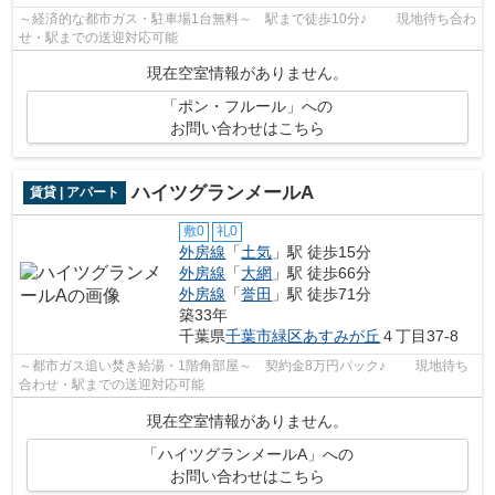
～経済的な都市ガス・駐車場1台無料～ 駅まで徒歩10分♪ 現地待ち合わ
せ・駅までの送迎対応可能
現在空室情報がありません。
「ポン・フルール」への
お問い合わせはこちら
ハイツグランメールA
賃貸 | アパート
敷0
礼0
外房線
「
土気
」駅 徒歩15分
外房線
「
大網
」駅 徒歩66分
外房線
「
誉田
」駅 徒歩71分
築33年
千葉県
千葉市緑区
あすみが丘
４丁目37-8
～都市ガス追い焚き給湯・1階角部屋～ 契約金8万円パック♪ 現地待ち
合わせ・駅までの送迎対応可能
現在空室情報がありません。
「ハイツグランメールA」への
お問い合わせはこちら