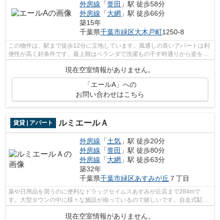
外房線
「
誉田
」駅 徒歩58分
外房線
「
大網
」駅 徒歩66分
築15年
千葉県
千葉市緑区
大木戸町
1250-8
この物件は、駅まで徒歩12分に立地しています。風通しの良いアパートは利
便性が高く好条件です。最上階はベランダで洗濯もの干す時通りから姿を見
られにくいです。こちらのアパートは...
現在空室情報がありません。
「エールA」への
お問い合わせはこちら
ルミエールＡ
賃貸 | アパート
外房線
「
土気
」駅 徒歩20分
外房線
「
誉田
」駅 徒歩80分
外房線
「
大網
」駅 徒歩63分
築32年
千葉県
千葉市緑区
あすみが丘
７丁目
薬や日用品を買うのに便利なドラッグセイムスあすみが丘店まで284mで
す。大型タウンの中に様々な施設が揃っているので嬉しいです。自走式駐車
場では、マイカーが傷みにくく管理も簡単...
現在空室情報がありません。