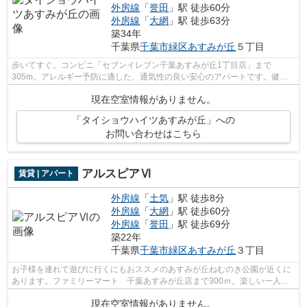
外房線
「
誉田
」駅 徒歩60分
外房線
「
大網
」駅 徒歩63分
築34年
千葉県
千葉市緑区
あすみが丘
５丁目
歩いてすぐ。コンビニ「セブンイレブン千葉あすみが丘1丁目店」まで
305m。アレルギー予防に適した、通気性の良い安心のアパートです。健康
な体は新鮮な空気を吸うところから。少し喧騒...
現在空室情報がありません。
「タイショウハイツあすみが丘」への
お問い合わせはこちら
アルスピアⅥ
賃貸 | アパート
外房線
「
土気
」駅 徒歩8分
外房線
「
大網
」駅 徒歩60分
外房線
「
誉田
」駅 徒歩69分
築22年
千葉県
千葉市緑区
あすみが丘
３丁目
お子様を連れて遊びに行くにもおススメのあすみが丘ねむのき公園が近くに
あります。ファミリーマート 千葉あすみが丘店まで300ｍ。楽しい一人暮
らしがおくれるお料理ラクラクの台所ス...
現在空室情報がありません。