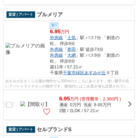
プルメリア
賃貸 | アパート
敷0
6.95
万円
外房線
「
土気
」駅 バス7分 「創造の
杜」 停歩9分
外房線
「
誉田
」駅 徒歩73分
外房線
「
大網
」駅 バス9分 「創造の
杜」 停歩9分
築11年 / 57.21㎡
千葉県
千葉市緑区
あすみが丘
５丁目
あすみが丘さくら公園が物件から300mのところにあります。使い勝手の良
いアパートでイチオシの物件です。敷地内にはごみ置き場も設置されていま
す。こちらの物件はインターネットをご...
6.95
万
円
(管理費等：2,300円 )
0万円
8.65万円
敷金
礼金
2階 / 2LDK / 57.21㎡
セルブランドS
賃貸 | アパート