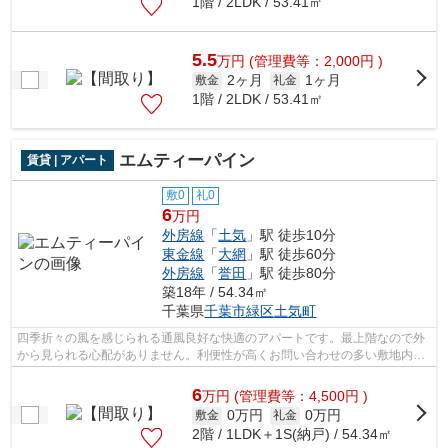
1階 / 2LDK / 53.41㎡
5.5
万
円
(管理費等：2,000円 )
2ヶ月
1ヶ月
敷金
礼金
1階 / 2LDK / 53.41㎡
エムティーパイン
賃貸 | アパート
敷0
礼0
6
万円
外房線
「
土気
」駅 徒歩10分
東金線
「
大網
」駅 徒歩60分
外房線
「
誉田
」駅 徒歩80分
築18年 / 54.34㎡
千葉県
千葉市緑区
土気町
四季折々の風を感じられる通風良好な快適のアパートです。最上階なので外
から見られる心配がありません。利便性が高くお問い合わせの多い敷地内ゴ
ミ置き場です。レイアウトも変えやす...
6
万
円
(管理費等：4,500円 )
0万円
0万円
敷金
礼金
2階 / 1LDK＋1S(納戸) / 54.34㎡