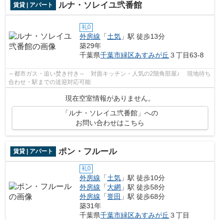
ルナ・ソレイユ弐番館
賃貸 | アパート
礼0
外房線
「
土気
」駅 徒歩13分
築29年
千葉県
千葉市緑区
あすみが丘
３丁目63-8
～都市ガス・追い焚き付き～ 対面キッチン・人気の2階角部屋♪ 現地待ち
合わせ・駅までの送迎対応可能
現在空室情報がありません。
「ルナ・ソレイユ弐番館」への
お問い合わせはこちら
ポン・フルール
賃貸 | アパート
礼0
外房線
「
土気
」駅 徒歩10分
外房線
「
大網
」駅 徒歩58分
外房線
「
誉田
」駅 徒歩68分
築31年
千葉県
千葉市緑区
あすみが丘
３丁目