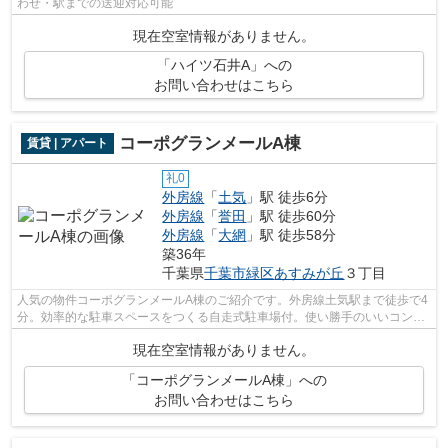
わせ・駅までの送迎対応可能
現在空室情報がありません。
「ハイツ石井A」への
お問い合わせはこちら
コーポグランメールA棟
賃貸 | アパート
礼0
外房線
「
土気
」駅 徒歩6分
外房線
「
誉田
」駅 徒歩60分
外房線
「
大網
」駅 徒歩58分
築36年
千葉県
千葉市緑区
あすみが丘
３丁目
人気の物件コーポグランメールA棟のご紹介です。外房線土気駅まで徒歩で4
分。効率的な駐車スペースをつくる自走式駐車場付。使い勝手のいいコンパ
クトな間取りが特徴。自然なイメージ...
現在空室情報がありません。
「コーポグランメールA棟」への
お問い合わせはこちら