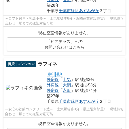
築28年
千葉県
千葉市緑区
あすみが丘
３丁目
～ロフト付き・礼金不要～ 土気駅徒歩6分・近隣商業施設充実♪ 現地待ち
合わせ・駅までの送迎対応可能
現在空室情報がありません。
「ピアテラス」への
お問い合わせはこちら
ラフィネ
賃貸 | マンション
敷0
礼0
外房線
「
土気
」駅 徒歩3分
外房線
「
大網
」駅 徒歩53分
外房線
「
永田
」駅 徒歩74分
築27年
千葉県
千葉市緑区
あすみが丘
２丁目
～安心の鉄筋コンクリート造～ 土気駅徒歩3分・最上階角部屋♪ 現地待ち
合わせ・駅までの送迎対応可能
現在空室情報がありません。