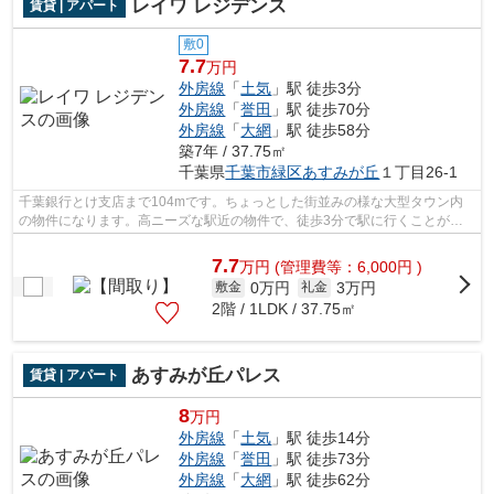
レイワ レジデンス
賃貸 | アパート
敷0
7.7
万円
外房線
「
土気
」駅 徒歩3分
外房線
「
誉田
」駅 徒歩70分
外房線
「
大網
」駅 徒歩58分
築7年 / 37.75㎡
千葉県
千葉市緑区
あすみが丘
１丁目26-1
千葉銀行とけ支店まで104mです。ちょっとした街並みの様な大型タウン内
の物件になります。高ニーズな駅近の物件で、徒歩3分で駅に行くことがで
きます。今や必需品ともなったネット。こ...
7.7
万
円
(管理費等：6,000円 )
0万円
3万円
敷金
礼金
2階 / 1LDK / 37.75㎡
あすみが丘パレス
賃貸 | アパート
8
万円
外房線
「
土気
」駅 徒歩14分
外房線
「
誉田
」駅 徒歩73分
外房線
「
大網
」駅 徒歩62分