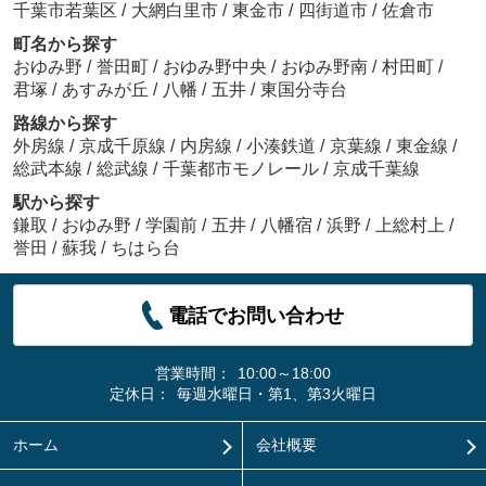
千葉市若葉区
/
大網白里市
/
東金市
/
四街道市
/
佐倉市
町名から探す
おゆみ野
/
誉田町
/
おゆみ野中央
/
おゆみ野南
/
村田町
/
君塚
/
あすみが丘
/
八幡
/
五井
/
東国分寺台
路線から探す
外房線
/
京成千原線
/
内房線
/
小湊鉄道
/
京葉線
/
東金線
/
総武本線
/
総武線
/
千葉都市モノレール
/
京成千葉線
駅から探す
鎌取
/
おゆみ野
/
学園前
/
五井
/
八幡宿
/
浜野
/
上総村上
/
誉田
/
蘇我
/
ちはら台
電話でお問い合わせ
営業時間：
10:00～18:00
定休日：
毎週水曜日・第1、第3火曜日
ホーム
会社概要