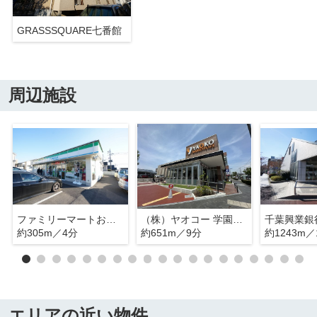
GRASSSQUARE七番館
周辺施設
ファミリーマートおゆみ野一丁目店
（株）ヤオコー 学園前店
千葉興業銀
約305m／4分
約651m／9分
約1243m／
エリアの近い物件