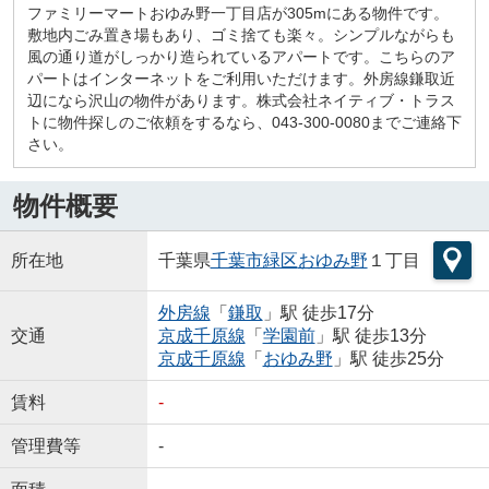
ファミリーマートおゆみ野一丁目店が305mにある物件です。
敷地内ごみ置き場もあり、ゴミ捨ても楽々。シンプルながらも
風の通り道がしっかり造られているアパートです。こちらのア
パートはインターネットをご利用いただけます。外房線鎌取近
辺になら沢山の物件があります。株式会社ネイティブ・トラス
トに物件探しのご依頼をするなら、043-300-0080までご連絡下
さい。
物件概要
所在地
千葉県
千葉市緑区
おゆみ野
１丁目
外房線
「
鎌取
」駅 徒歩17分
交通
京成千原線
「
学園前
」駅 徒歩13分
京成千原線
「
おゆみ野
」駅 徒歩25分
賃料
-
管理費等
-