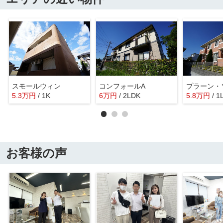
スモールウィン
コンフォールA
プラーン・
5.3
万
円
/ 1K
6
万
円
/ 2LDK
5.8
万
円
/ 1
お客様の声