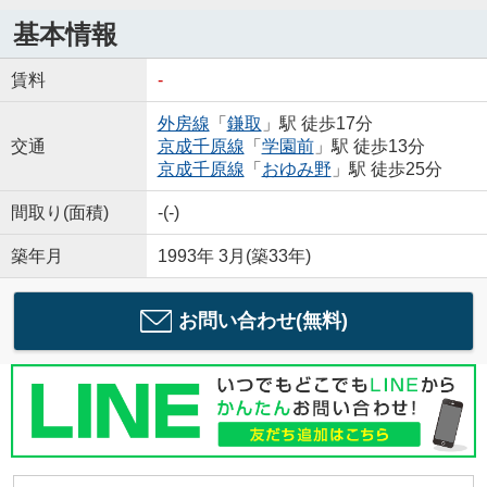
基本情報
賃料
-
外房線
「
鎌取
」駅 徒歩17分
交通
京成千原線
「
学園前
」駅 徒歩13分
京成千原線
「
おゆみ野
」駅 徒歩25分
間取り(面積)
-(-)
築年月
1993年 3月(築33年)
お問い合わせ(無料)