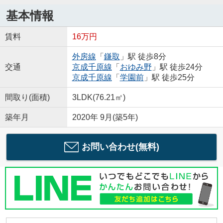
基本情報
賃料
16万円
外房線
「
鎌取
」駅 徒歩8分
交通
京成千原線
「
おゆみ野
」駅 徒歩24分
京成千原線
「
学園前
」駅 徒歩25分
間取り(面積)
3LDK(76.21㎡)
築年月
2020年 9月(築5年)
お問い合わせ(無料)