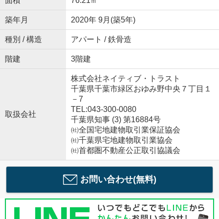
面積
76.21㎡
築年月
2020年 9月(築5年)
種別 / 構造
アパート / 鉄骨造
階建
3階建
株式会社ネイティブ・トラスト
千葉県千葉市緑区おゆみ野中央７丁目１
－7
TEL:043-300-0080
取扱会社
千葉県知事 (3) 第16884号
㈳全国宅地建物取引業保証協会
㈳千葉県宅地建物取引業協会
㈳首都圏不動産公正取引協議会
お問い合わせ(無料)