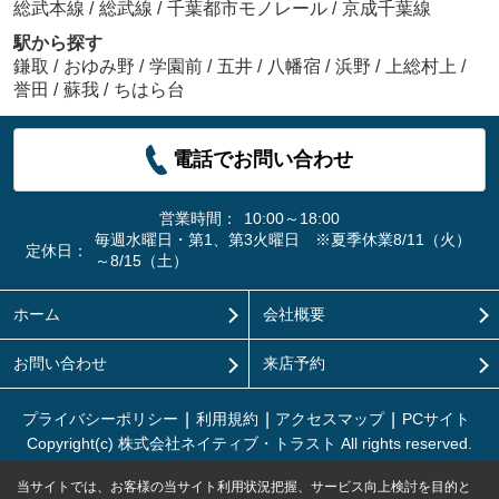
総武本線
/
総武線
/
千葉都市モノレール
/
京成千葉線
駅から探す
鎌取
/
おゆみ野
/
学園前
/
五井
/
八幡宿
/
浜野
/
上総村上
/
誉田
/
蘇我
/
ちはら台
電話でお問い合わせ
営業時間：
10:00～18:00
毎週水曜日・第1、第3火曜日 ※夏季休業8/11（火）
定休日：
～8/15（土）
ホーム
会社概要
お問い合わせ
来店予約
プライバシーポリシー
利用規約
アクセスマップ
PCサイト
Copyright(c) 株式会社ネイティブ・トラスト All rights reserved.
当サイトでは、お客様の当サイト利用状況把握、サービス向上検討を目的と