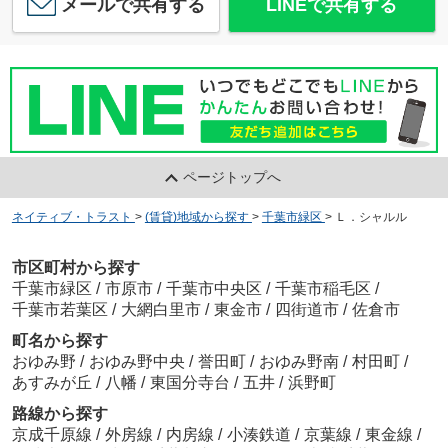
メールで共有する
LINEで共有する
ページトップへ
ネイティブ・トラスト
>
(賃貸)地域から探す
>
千葉市緑区
>
Ｌ．シャルル
市区町村から探す
千葉市緑区
/
市原市
/
千葉市中央区
/
千葉市稲毛区
/
千葉市若葉区
/
大網白里市
/
東金市
/
四街道市
/
佐倉市
町名から探す
おゆみ野
/
おゆみ野中央
/
誉田町
/
おゆみ野南
/
村田町
/
あすみが丘
/
八幡
/
東国分寺台
/
五井
/
浜野町
路線から探す
京成千原線
/
外房線
/
内房線
/
小湊鉄道
/
京葉線
/
東金線
/