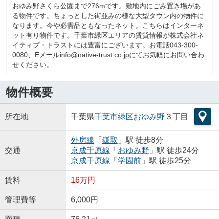
おゆみ野さくら公園まで276mです。敷地内にごみ置き場があ
る物件です。ちょっとした街並みの様な大型タウン内の物件に
なります。今や必需品ともなったネット。こちらはインターネ
ット有り物件です。千葉市緑区エリアの賃貸情報が株式会社ネ
イティブ・トラストには豊富にございます。お電話043-300-
0080、Eメールinfo@native-trust.co.jpにてお気軽にお問い合わ
せください。
物件概要
所在地
千葉県
千葉市緑区
おゆみ野
３丁目
外房線
「
鎌取
」駅 徒歩8分
交通
京成千原線
「
おゆみ野
」駅 徒歩24分
京成千原線
「
学園前
」駅 徒歩25分
賃料
16万円
管理費等
6,000円