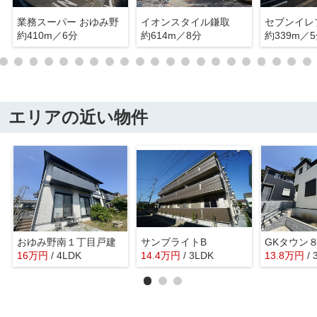
業務スーパー おゆみ野
イオンスタイル鎌取
約410m／6分
約614m／8分
約339m／
エリアの近い物件
おゆみ野南１丁目戸建
サンブライトB
GKタウン
16
万
円
/ 4LDK
14.4
万
円
/ 3LDK
13.8
万
円
/