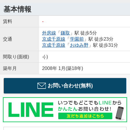
基本情報
賃料
-
外房線
「
鎌取
」駅 徒歩5分
交通
京成千原線
「
学園前
」駅 徒歩23分
京成千原線
「
おゆみ野
」駅 徒歩31分
間取り(面積)
-(-)
築年月
2008年 1月(築18年)
お問い合わせ(無料)