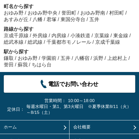
町名から探す
おゆみ野
/
おゆみ野中央
/
誉田町
/
おゆみ野南
/
村田町
/
あすみが丘
/
八幡
/
君塚
/
東国分寺台
/
五井
路線から探す
京成千原線
/
外房線
/
内房線
/
小湊鉄道
/
京葉線
/
東金線
/
総武本線
/
総武線
/
千葉都市モノレール
/
京成千葉線
駅から探す
鎌取
/
おゆみ野
/
学園前
/
五井
/
八幡宿
/
浜野
/
上総村上
/
誉田
/
蘇我
/
ちはら台
電話でお問い合わせ
営業時間：
10:00～18:00
毎週水曜日・第1、第3火曜日 ※夏季休業8/11（火）
定休日：
～8/15（土）
ホーム
会社概要