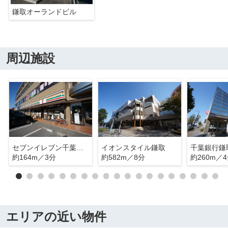
鎌取オーランドビル
周辺施設
セブンイレブン千葉鎌取駅前店
イオンスタイル鎌取
千葉銀行鎌
約164m／3分
約582m／8分
約260m／
エリアの近い物件