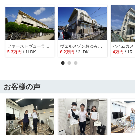
ファーストヴューラ十壱番館
ヴェルメゾンおゆみ野Ｃ
ハイムカメ
5.3
万
円
/ 1LDK
6.2
万
円
/ 2LDK
4
万
円
/ 1R
お客様の声