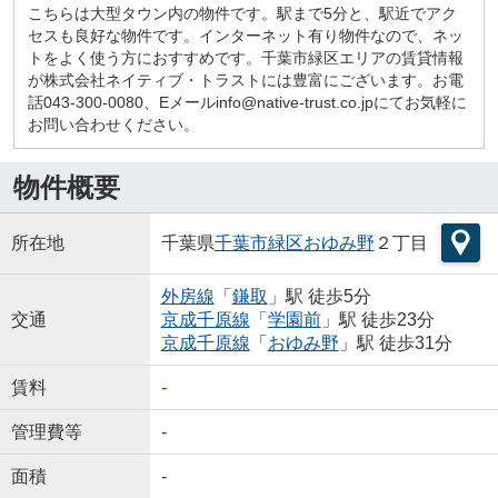
こちらは大型タウン内の物件です。駅まで5分と、駅近でアク
セスも良好な物件です。インターネット有り物件なので、ネッ
トをよく使う方におすすめです。千葉市緑区エリアの賃貸情報
が株式会社ネイティブ・トラストには豊富にございます。お電
話043-300-0080、Eメールinfo@native-trust.co.jpにてお気軽に
お問い合わせください。
物件概要
所在地
千葉県
千葉市緑区
おゆみ野
２丁目
外房線
「
鎌取
」駅 徒歩5分
交通
京成千原線
「
学園前
」駅 徒歩23分
京成千原線
「
おゆみ野
」駅 徒歩31分
賃料
-
管理費等
-
面積
-