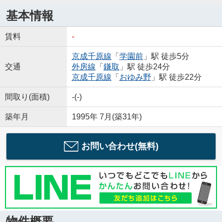
基本情報
賃料
-
京成千原線
「
学園前
」駅 徒歩5分
交通
外房線
「
鎌取
」駅 徒歩24分
京成千原線
「
おゆみ野
」駅 徒歩22分
間取り(面積)
-(-)
築年月
1995年 7月(築31年)
お問い合わせ(無料)
物件概要