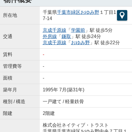
千葉県
千葉市緑区
おゆみ野
１丁目1
所在地
7-14
京成千原線
「
学園前
」駅 徒歩5分
交通
外房線
「
鎌取
」駅 徒歩24分
京成千原線
「
おゆみ野
」駅 徒歩22分
賃料
-
管理費等
-
面積
-
築年月
1995年 7月(築31年)
種別 / 構造
一戸建て / 軽量鉄骨
階建
2階建
株式会社ネイティブ・トラスト
千葉県千葉市緑区おゆみ野中央７丁目１