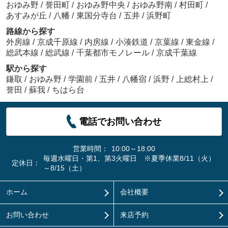
おゆみ野
/
誉田町
/
おゆみ野中央
/
おゆみ野南
/
村田町
/
あすみが丘
/
八幡
/
東国分寺台
/
五井
/
浜野町
路線から探す
外房線
/
京成千原線
/
内房線
/
小湊鉄道
/
京葉線
/
東金線
/
総武本線
/
総武線
/
千葉都市モノレール
/
京成千葉線
駅から探す
鎌取
/
おゆみ野
/
学園前
/
五井
/
八幡宿
/
浜野
/
上総村上
/
誉田
/
蘇我
/
ちはら台
電話でお問い合わせ
営業時間：
10:00～18:00
毎週水曜日・第1、第3火曜日 ※夏季休業8/11（火）
定休日：
～8/15（土）
ホーム
会社概要
お問い合わせ
来店予約