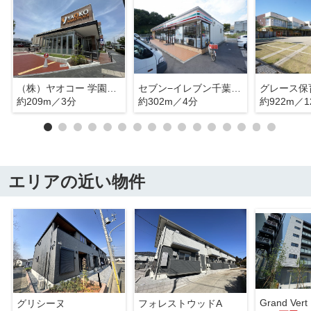
（株）ヤオコー 学園前店
セブン−イレブン千葉おゆみ野中央１丁目店
グレース保
約209m／3分
約302m／4分
約922m／1
エリアの近い物件
Grand Vert
グリシーヌ
フォレストウッドA