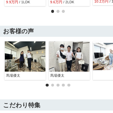
10.2
万
円
/
9.9
万
円
/ 1LDK
9.6
万
円
/ 2LDK
お客様の声
馬場優太
馬場優太
こだわり特集