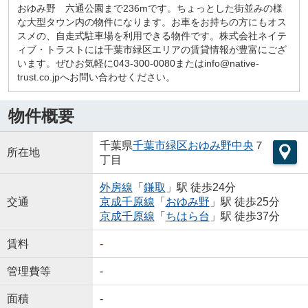
おゆみ野 六通公園まで236mです。ちょっとした街並みの様
な大型タウン内の物件になります。お車をお持ちの方にもオス
スメの、自走式駐車場を利用できる物件です。株式会社ネイテ
ィブ・トラストには千葉市緑区エリアの賃貸情報が豊富にござ
います。ぜひお気軽に043-300-0080またはinfo@native-
trust.co.jpへお問い合わせください。
物件概要
千葉県
千葉市緑区
おゆみ野中央
７
所在地
丁目
外房線
「
鎌取
」駅 徒歩24分
交通
京成千原線
「
おゆみ野
」駅 徒歩25分
京成千原線
「
ちはら台
」駅 徒歩37分
賃料
-
管理費等
-
面積
-