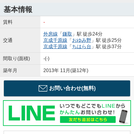
基本情報
賃料
-
外房線
「
鎌取
」駅 徒歩24分
交通
京成千原線
「
おゆみ野
」駅 徒歩25分
京成千原線
「
ちはら台
」駅 徒歩37分
間取り(面積)
-(-)
築年月
2013年 11月(築12年)
お問い合わせ(無料)