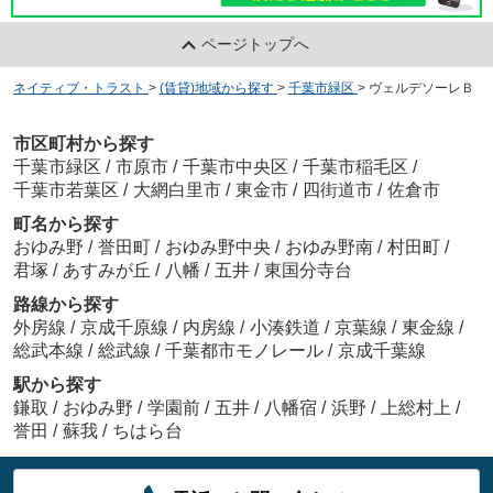
ページトップへ
ネイティブ・トラスト
>
(賃貸)地域から探す
>
千葉市緑区
>
ヴェルデソーレＢ
市区町村から探す
千葉市緑区
/
市原市
/
千葉市中央区
/
千葉市稲毛区
/
千葉市若葉区
/
大網白里市
/
東金市
/
四街道市
/
佐倉市
町名から探す
おゆみ野
/
誉田町
/
おゆみ野中央
/
おゆみ野南
/
村田町
/
君塚
/
あすみが丘
/
八幡
/
五井
/
東国分寺台
路線から探す
外房線
/
京成千原線
/
内房線
/
小湊鉄道
/
京葉線
/
東金線
/
総武本線
/
総武線
/
千葉都市モノレール
/
京成千葉線
駅から探す
鎌取
/
おゆみ野
/
学園前
/
五井
/
八幡宿
/
浜野
/
上総村上
/
誉田
/
蘇我
/
ちはら台