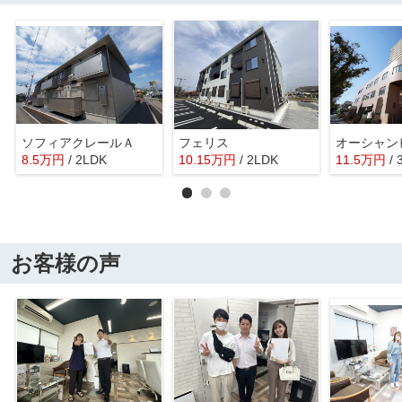
ソフィアクレールＡ
フェリス
8.5
万
円
/ 2LDK
10.15
万
円
/ 2LDK
11.5
万
円
/
お客様の声