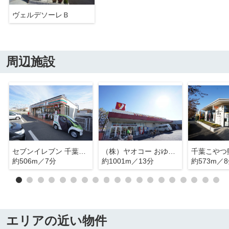
ヴェルデソーレＢ
周辺施設
セブンイレブン 千葉おゆみ野中央８丁目店
（株）ヤオコー おゆみ野店
千葉こやつ
約506m／7分
約1001m／13分
約573m／
エリアの近い物件