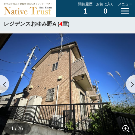
閲覧履歴
お気に入り
メニュー
1
0
レジデンスおゆみ野A (
4
室)
1 / 26