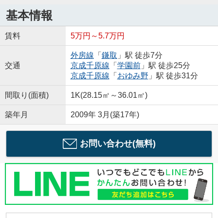
基本情報
賃料
5万円～5.7万円
外房線
「
鎌取
」駅 徒歩7分
交通
京成千原線
「
学園前
」駅 徒歩25分
京成千原線
「
おゆみ野
」駅 徒歩31分
間取り(面積)
1K(28.15㎡～36.01㎡)
築年月
2009年 3月(築17年)
お問い合わせ(無料)