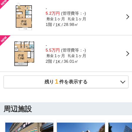
-
5.2万円
(管理費等：-)
1ヶ月
1ヶ月
敷金
礼金
1階
28.98㎡
1K
-
5.5万円
(管理費等：-)
1ヶ月
1ヶ月
敷金
礼金
2階
36.01㎡
1K
1
残り
件を表示する
周辺施設