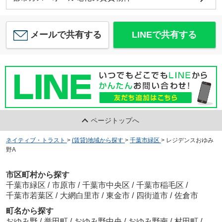
メールで共有する
LINEで共有する
ページトップへ
ネイティブ・トラスト
>
(賃貸)地域から探す
>
千葉市緑区
>
レジデンスおゆみ
野A
市区町村から探す
千葉市緑区
/
市原市
/
千葉市中央区
/
千葉市稲毛区
/
千葉市若葉区
/
大網白里市
/
東金市
/
四街道市
/
佐倉市
町名から探す
おゆみ野
/
誉田町
/
おゆみ野中央
/
おゆみ野南
/
村田町
/