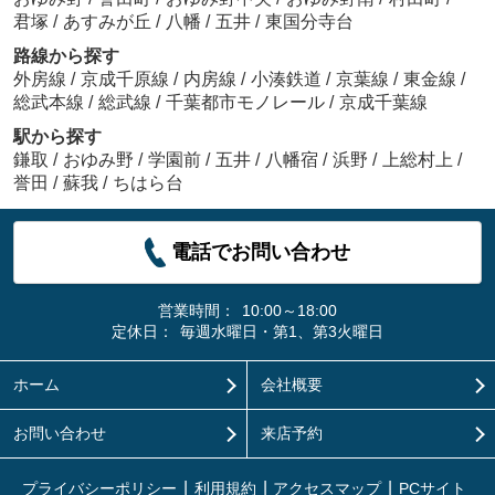
君塚
/
あすみが丘
/
八幡
/
五井
/
東国分寺台
路線から探す
外房線
/
京成千原線
/
内房線
/
小湊鉄道
/
京葉線
/
東金線
/
総武本線
/
総武線
/
千葉都市モノレール
/
京成千葉線
駅から探す
鎌取
/
おゆみ野
/
学園前
/
五井
/
八幡宿
/
浜野
/
上総村上
/
誉田
/
蘇我
/
ちはら台
電話でお問い合わせ
営業時間：
10:00～18:00
定休日：
毎週水曜日・第1、第3火曜日
ホーム
会社概要
お問い合わせ
来店予約
プライバシーポリシー
利用規約
アクセスマップ
PCサイト