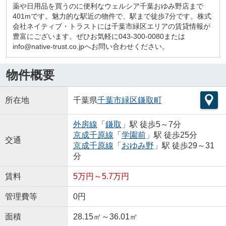
薬や日用品を買うのに便利なウェルシア千葉おゆみ野店まで
401mです。魅力的な駅近の物件で、駅まで徒歩7分です。株式
会社ネイティブ・トラストには千葉市緑区エリアの賃貸情報が
豊富にございます。ぜひお気軽に043-300-0080または
info@native-trust.co.jpへお問い合わせください。
物件概要
所在地
千葉県
千葉市緑区
鎌取町
外房線
「
鎌取
」駅 徒歩5～7分
京成千原線
「
学園前
」駅 徒歩25分
交通
京成千原線
「
おゆみ野
」駅 徒歩29～31
分
賃料
5万円～5.7万円
管理費等
0円
面積
28.15㎡～36.01㎡