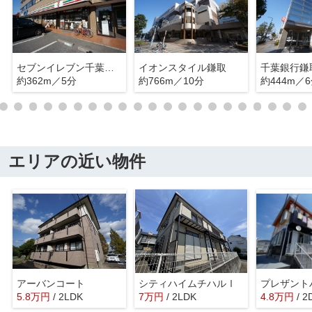
セブンイレブン千葉鎌取駅前店
イオンスタイル鎌取
千葉銀行鎌
約362m／5分
約766m／10分
約444m／
エリアの近い物件
アーバンコート
シティハイムチハルⅠ
プレザント
5.8
万
円
/ 2LDK
7
万
円
/ 2LDK
4.8
万
円
/ 2