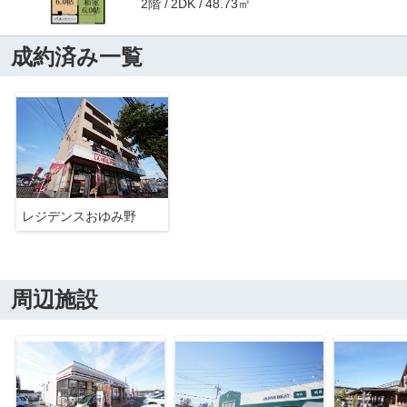
2階
48.73㎡
2DK
成約済み一覧
レジデンスおゆみ野
周辺施設