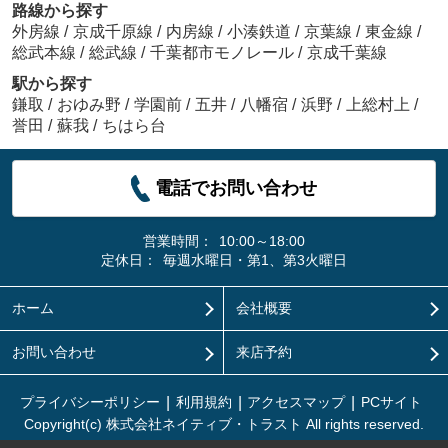
路線から探す
外房線
/
京成千原線
/
内房線
/
小湊鉄道
/
京葉線
/
東金線
/
総武本線
/
総武線
/
千葉都市モノレール
/
京成千葉線
駅から探す
鎌取
/
おゆみ野
/
学園前
/
五井
/
八幡宿
/
浜野
/
上総村上
/
誉田
/
蘇我
/
ちはら台
電話でお問い合わせ
営業時間：
10:00～18:00
定休日：
毎週水曜日・第1、第3火曜日
ホーム
会社概要
お問い合わせ
来店予約
プライバシーポリシー
利用規約
アクセスマップ
PCサイト
Copyright(c) 株式会社ネイティブ・トラスト All rights reserved.