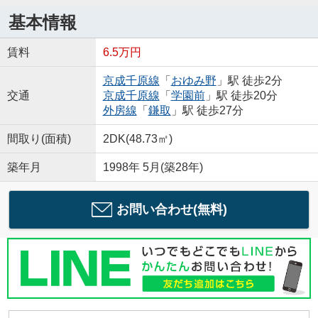
基本情報
賃料
6.5万円
京成千原線
「
おゆみ野
」駅 徒歩2分
交通
京成千原線
「
学園前
」駅 徒歩20分
外房線
「
鎌取
」駅 徒歩27分
間取り(面積)
2DK(48.73㎡)
築年月
1998年 5月(築28年)
お問い合わせ(無料)