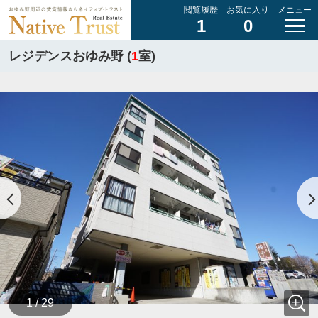
閲覧履歴
お気に入り
メニュー
1
0
レジデンスおゆみ野 (
1
室)
1 / 29