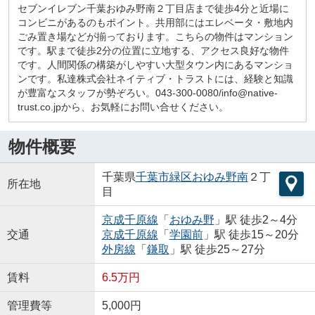
セブンイレブン千葉おゆみ野南２丁目店まで徒歩4分と近場に
コンビニがあるのもポイント。共用部にはエレベータ・敷地内
ごみ置き場などが揃っております。こちらの物件はマンション
です。駅まで徒歩2分の位置に立地する、アクセス良好な物件
です。人間関係の構築がしやすい大型タウン内にあるマンショ
ンです。私達株式会社ネイティブ・トラストには、経験と知識
が豊富なスタッフが勢ぞろい。043-300-0080/info@native-
trust.co.jpから、お気軽にお問い合せください。
物件概要
千葉県
千葉市緑区
おゆみ野南
２丁
所在地
目
京成千原線
「
おゆみ野
」駅 徒歩2～4分
交通
京成千原線
「
学園前
」駅 徒歩15～20分
外房線
「
鎌取
」駅 徒歩25～27分
賃料
6.5万円
管理費等
5,000円