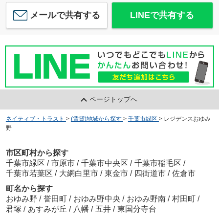
メールで共有する
LINEで共有する
ページトップへ
ネイティブ・トラスト
>
(賃貸)地域から探す
>
千葉市緑区
>
レジデンスおゆみ
野
市区町村から探す
千葉市緑区
/
市原市
/
千葉市中央区
/
千葉市稲毛区
/
千葉市若葉区
/
大網白里市
/
東金市
/
四街道市
/
佐倉市
町名から探す
おゆみ野
/
誉田町
/
おゆみ野中央
/
おゆみ野南
/
村田町
/
君塚
/
あすみが丘
/
八幡
/
五井
/
東国分寺台