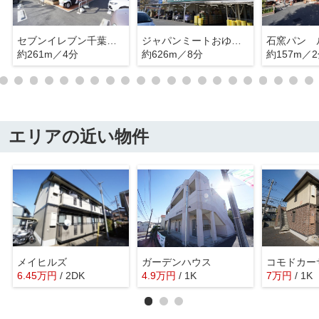
セブンイレブン千葉おゆみ野南２丁目店
ジャパンミートおゆみ野店
約261m／4分
約626m／8分
約157m／
エリアの近い物件
メイヒルズ
ガーデンハウス
コモドカー
6.45
万
円
/ 2DK
4.9
万
円
/ 1K
7
万
円
/ 1K