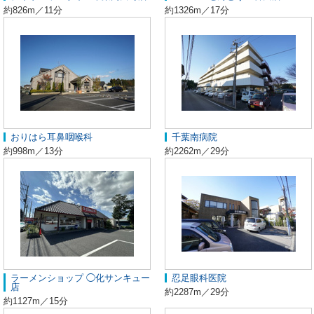
約826m／11分
約1326m／17分
おりはら耳鼻咽喉科
千葉南病院
約998m／13分
約2262m／29分
ラーメンショップ ◯化サンキュー
忍足眼科医院
店
約2287m／29分
約1127m／15分