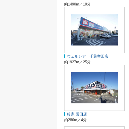
約1490m／19分
ウェルシア 千葉誉田店
約1927m／25分
吟家 誉田店
約286m／4分