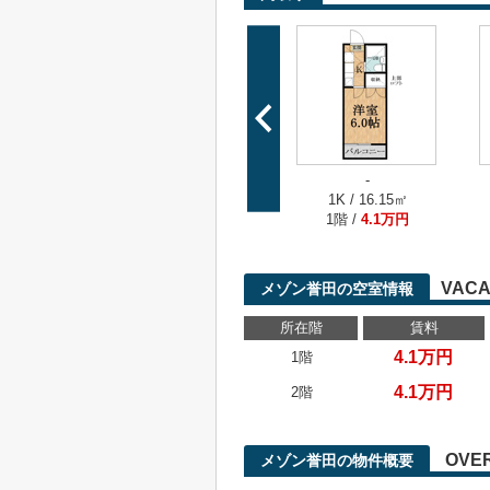
-
1K / 16.15㎡
1階 /
4.1万円
VACA
メゾン誉田の空室情報
所在階
賃料
4.1万円
1階
4.1万円
2階
OVE
メゾン誉田の物件概要