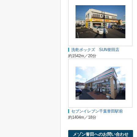
洗乾ボックズ SUN誉田店
約1542m／20分
セブンイレブン千葉誉田駅前
約1404m／18分
メゾン誉田へのお問い合わせ