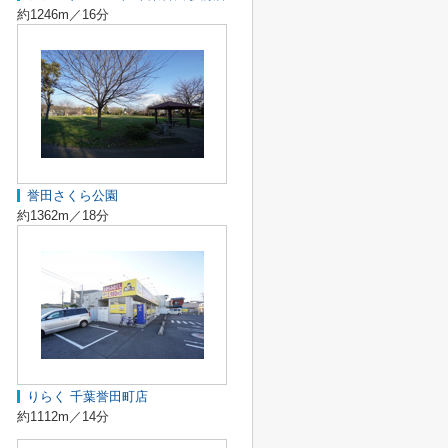
約1246m／16分
誉田さくら公園
約1362m／18分
りらく 千葉誉田町店
約1112m／14分