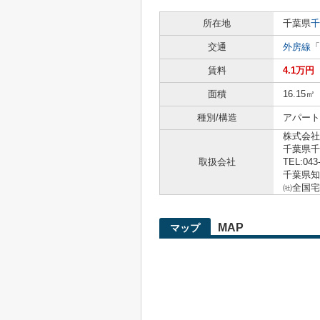
所在地
千葉県
千
交通
外房線
「
賃料
4.1万円
面積
16.15㎡
種別/構造
アパート 
株式会社
千葉県千
取扱会社
TEL:043
千葉県知事
㈳全国宅
MAP
マップ