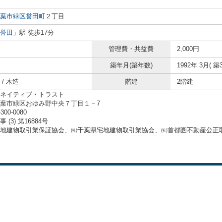
葉市緑区
誉田町
２丁目
誉田
」駅 徒歩17分
管理費・共益費
2,000円
築年月(築年数)
1992年 3月( 築3
/ 木造
階建
2階建
ネイティブ・トラスト
葉市緑区おゆみ野中央７丁目１－7
-300-0080
 (3) 第16884号
地建物取引業保証協会、㈳千葉県宅地建物取引業協会、㈳首都圏不動産公正