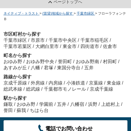
ページトップへ
ネイティブ・トラスト
>
(賃貸)地域から探す
>
千葉市緑区
>
フローラフォンテ
Ｂ
市区町村から探す
千葉市緑区
/
市原市
/
千葉市中央区
/
千葉市稲毛区
/
千葉市若葉区
/
大網白里市
/
東金市
/
四街道市
/
佐倉市
町名から探す
おゆみ野
/
おゆみ野中央
/
誉田町
/
おゆみ野南
/
村田町
/
あすみが丘
/
八幡
/
君塚
/
東国分寺台
/
五井
路線から探す
京成千原線
/
外房線
/
内房線
/
小湊鉄道
/
京葉線
/
東金線
/
総武本線
/
総武線
/
千葉都市モノレール
/
京成千葉線
駅から探す
鎌取
/
おゆみ野
/
学園前
/
五井
/
八幡宿
/
浜野
/
上総村上
/
誉田
/
蘇我
/
ちはら台
電話でお問い合わせ