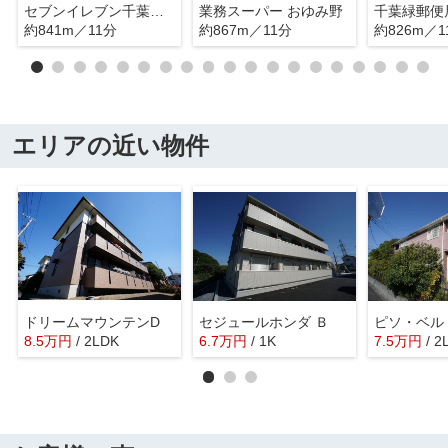
セブンイレブン千葉おゆみ野3丁目店
業務スーパー おゆみ野
千葉緑郵便
約841m／11分
約867m／11分
約826m／1
エリアの近い物件
ドリームマウンテンD
セジュールホンダ Ｂ
ピソ・ベル
8.5
万
円
/ 2LDK
6.7
万
円
/ 1K
7.5
万
円
/ 2