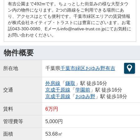
有吉公園まで492mです。ちょっとした街並みの様な大型タウ
ン内の物件になります。2つの路線をご利用できる場所にあ
り、アクセスはとても便利です。千葉市緑区エリアの賃貸情報
が株式会社ネイティブ・トラストには豊富にございます。お電
話043-300-0080、Eメールinfo@native-trust.co.jpにてお気軽に
お問い合わせください。
物件概要
所在地
千葉県
千葉市緑区
おゆみ野有吉
外房線
「
鎌取
」駅 徒歩16分
交通
京成千原線
「
学園前
」駅 徒歩16分
京成千原線
「
おゆみ野
」駅 徒歩18分
賃料
6万円
管理費等
5,000円
面積
53.68㎡