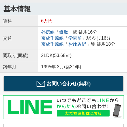
基本情報
賃料
6万円
外房線
「
鎌取
」駅 徒歩16分
交通
京成千原線
「
学園前
」駅 徒歩16分
京成千原線
「
おゆみ野
」駅 徒歩18分
間取り(面積)
2LDK(53.68㎡)
築年月
1995年 3月(築31年)
お問い合わせ(無料)