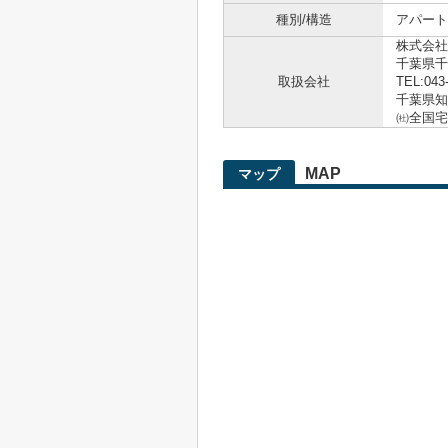
種別/構造
アパート
株式会社
千葉県千
取扱会社
TEL:043
千葉県知事
㈳全国宅
MAP
マップ