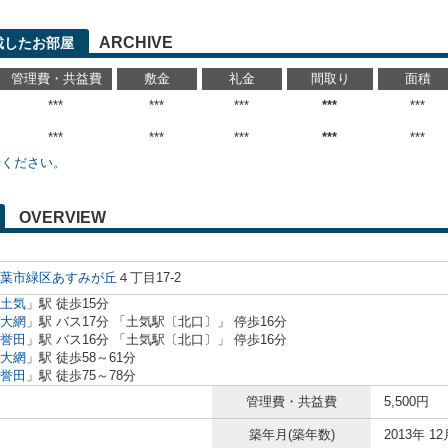
ARCHIVE
載したお部屋
管理費・共益費
敷金
礼金
間取り
面積
***
***
***
***
***
***
***
***
***
***
せください。
OVERVIEW
葉市緑区
あすみが丘
４丁目17-2
土気
」駅 徒歩15分
大網
」駅 バス17分 「土気駅〔北口〕」 停歩16分
誉田
」駅 バス16分 「土気駅〔北口〕」 停歩16分
大網
」駅 徒歩58～61分
誉田
」駅 徒歩75～78分
管理費・共益費
5,500円
築年月(築年数)
2013年 12