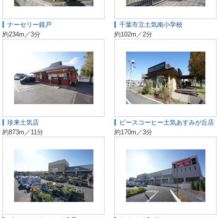
ナーセリー鏡戸
千葉市立土気南小学校
約234m／3分
約102m／2分
珍来土気店
ピースコーヒー土気あすみが丘店
約873m／11分
約170m／3分