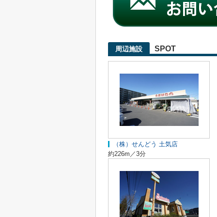
SPOT
周辺施設
（株）せんどう 土気店
約226m／3分