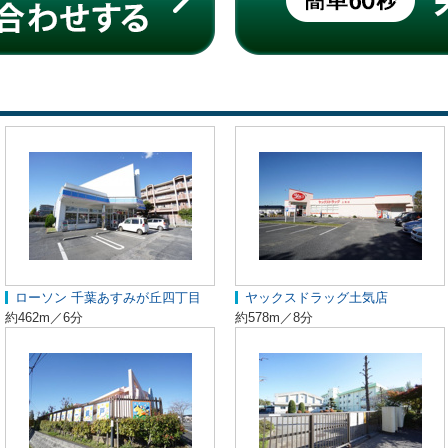
ローソン 千葉あすみが丘四丁目
ヤックスドラッグ土気店
約462m／6分
約578m／8分