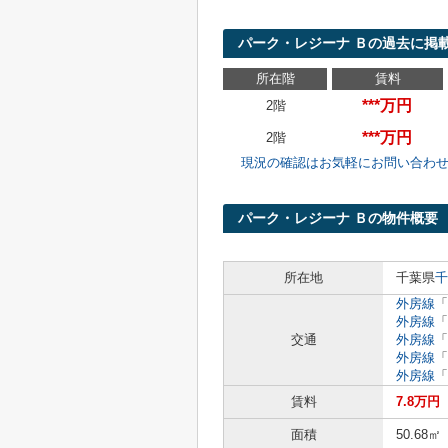
パーク・レジーナ Ｂの過去に掲
所在階
賃料
***万円
2階
***万円
2階
現況の確認はお気軽にお問い合わ
パーク・レジーナ Ｂの物件概要
所在地
千葉県
千
外房線
「
外房線
「
交通
外房線
「
外房線
「
外房線
「
賃料
7.8万円
面積
50.68㎡