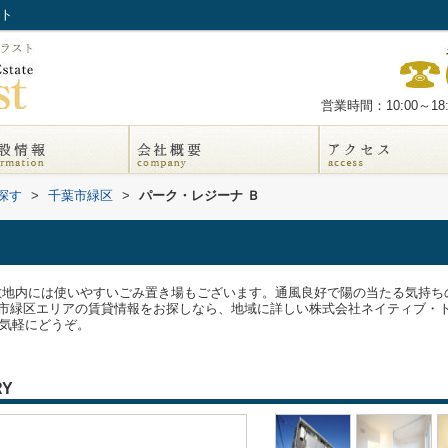
スト
営業時間：10:00～18:
探す
>
千葉市緑区
>
パーク・レジーナ Ｂ
。敷地内には使いやすいごみ置き場もございます。通風良好で陽の当たる気持
市緑区エリアの賃貸情報をお探しなら、地域に詳しい株式会社ネイティブ・トラス
.jpへお気軽にどうぞ。
RY