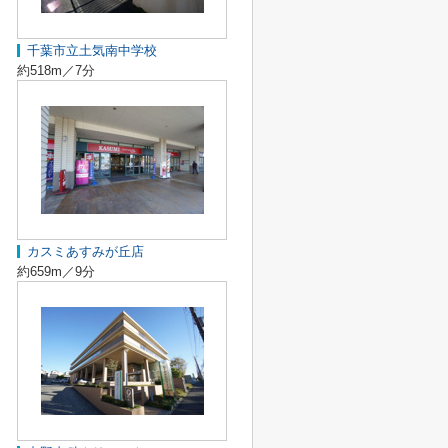
千葉市立土気南中学校
約518m／7分
カスミあすみが丘店
約659m／9分