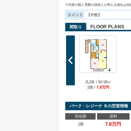
※写真や図と実際の現状とが異なる場合は現
コメント
【外観】
FLOOR PLANS
間取り
-
2LDK / 50.68㎡
1階 /
7.8万円
パーク・レジーナ Ｂの空室情報
所在階
賃料
7.8万円
1階