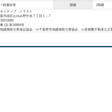
 / 軽量鉄骨
階建
2階建
ネイティブ・トラスト
葉市緑区おゆみ野中央７丁目１－7
-300-0080
 (3) 第16884号
地建物取引業保証協会、㈳千葉県宅地建物取引業協会、㈳首都圏不動産公正