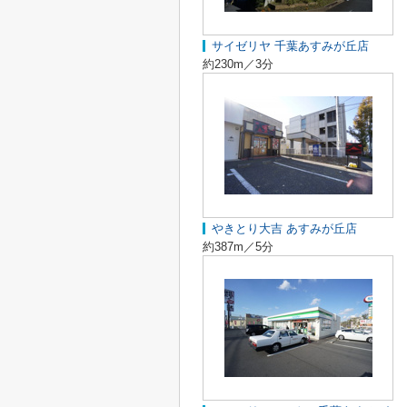
サイゼリヤ 千葉あすみが丘店
約230m／3分
やきとり大吉 あすみが丘店
約387m／5分