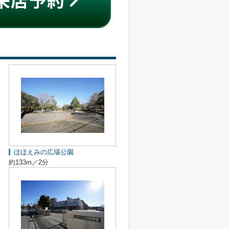
ほほえみの広場公園
約133m／2分