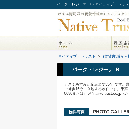
パーク・レジーナ Ｂ／ネイティブ・トラ
ネイティブ・トラスト
>
(賃貸)地域から
パーク・レジーナ Ｂ
カスミあすみが丘店まで334mです
で徒歩15分に立地する物件です。千葉
0080またはinfo@native-trust.co
PHOTO GALLE
物件写真