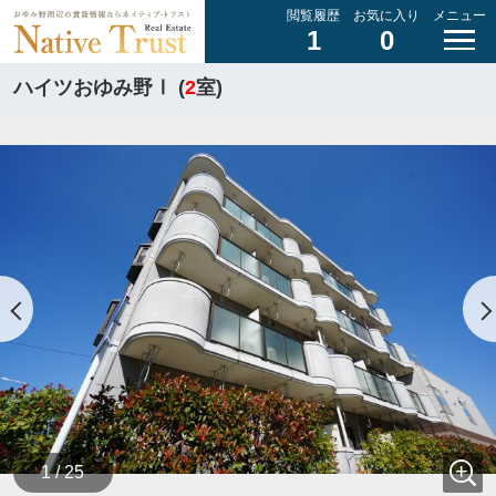
閲覧履歴
お気に入り
メニュー
1
0
ハイツおゆみ野Ⅰ (
2
室)
1 / 25