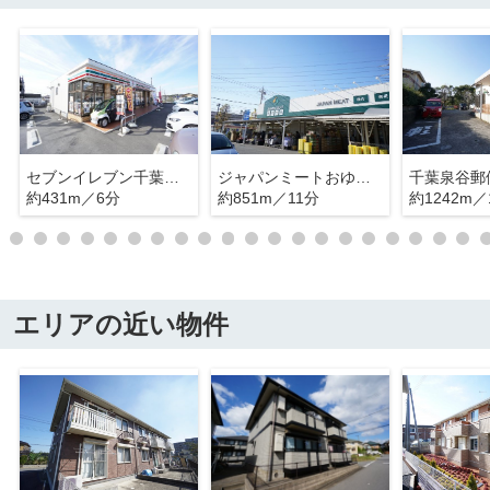
セブンイレブン千葉おゆみ野南２丁目店
ジャパンミートおゆみ野店
千葉泉谷郵
約431m／6分
約851m／11分
約1242m／
エリアの近い物件