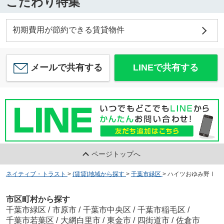
こだわり特集
初期費用が節約できる賃貸物件
メールで共有する
LINEで共有する
ページトップへ
ネイティブ・トラスト
>
(賃貸)地域から探す
>
千葉市緑区
>
ハイツおゆみ野Ⅰ
市区町村から探す
千葉市緑区
/
市原市
/
千葉市中央区
/
千葉市稲毛区
/
千葉市若葉区
/
大網白里市
/
東金市
/
四街道市
/
佐倉市