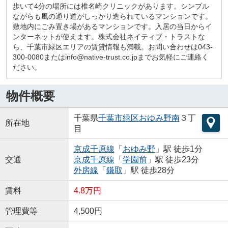
歩いて4分の場所には椎名崎クリニックがあります。シンプル
ながらも風の通り道がしっかり造られているマンションです。
敷地内にごみ置き場があるマンションです。入居の当日からイ
ンターネットが使えます。株式会社ネイティブ・トラストな
ら、千葉市緑区エリアの賃貸情報も満載。お問い合わせは043-
300-0080またはinfo@native-trust.co.jpまでお気軽にご連絡く
ださい。
物件概要
千葉県
千葉市緑区
おゆみ野南
３丁
所在地
目
京成千原線
「
おゆみ野
」駅 徒歩1分
交通
京成千原線
「
学園前
」駅 徒歩23分
外房線
「
鎌取
」駅 徒歩28分
賃料
4.8万円
管理費等
4,500円