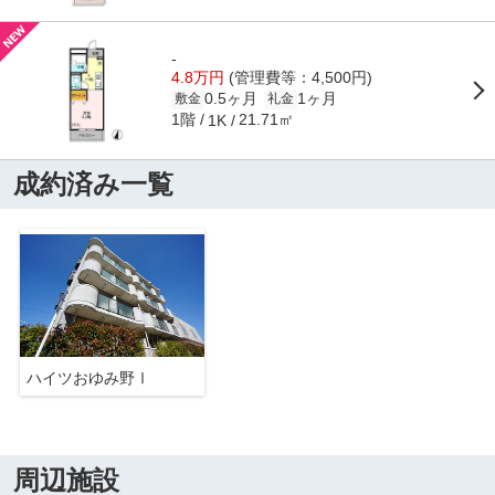
-
4.8万円
(管理費等：4,500円)
0.5ヶ月
1ヶ月
敷金
礼金
1階
21.71㎡
1K
成約済み一覧
ハイツおゆみ野Ⅰ
周辺施設