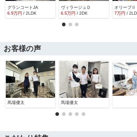
グランコートJA
ヴィラージュＤ
オリーブⅡ
6.9
万
円
/ 2LDK
6.5
万
円
/ 2DK
7
万
円
/ 2L
お客様の声
馬場優太
馬場優太