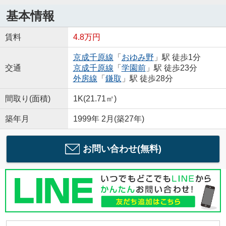
基本情報
賃料
4.8万円
京成千原線
「
おゆみ野
」駅 徒歩1分
交通
京成千原線
「
学園前
」駅 徒歩23分
外房線
「
鎌取
」駅 徒歩28分
間取り(面積)
1K(21.71㎡)
築年月
1999年 2月(築27年)
お問い合わせ(無料)