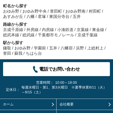
町名から探す
おゆみ野
/
おゆみ野中央
/
誉田町
/
おゆみ野南
/
村田町
/
あすみが丘
/
八幡
/
君塚
/
東国分寺台
/
五井
路線から探す
京成千原線
/
外房線
/
内房線
/
小湊鉄道
/
京葉線
/
東金線
/
総武本線
/
総武線
/
千葉都市モノレール
/
京成千葉線
駅から探す
鎌取
/
おゆみ野
/
学園前
/
五井
/
八幡宿
/
浜野
/
上総村上
/
誉田
/
蘇我
/
ちはら台
電話でお問い合わせ
営業時間：
10:00～18:00
毎週水曜日・第1、第3火曜日 ※夏季休業8/11（火）
定休日：
～8/15（土）
ホーム
会社概要