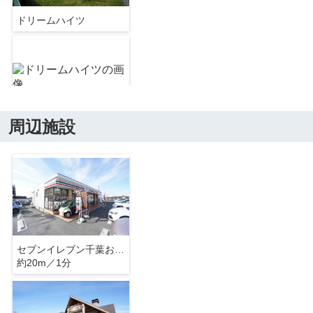
ドリームハイツ
周辺施設
ドリームハイツ
セブンイレブン千葉おゆみ野南２丁目店
約20m／1分