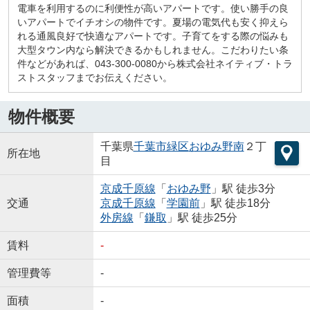
電車を利用するのに利便性が高いアパートです。使い勝手の良
いアパートでイチオシの物件です。夏場の電気代も安く抑えら
れる通風良好で快適なアパートです。子育てをする際の悩みも
大型タウン内なら解決できるかもしれません。こだわりたい条
件などがあれば、043-300-0080から株式会社ネイティブ・トラ
ストスタッフまでお伝えください。
物件概要
千葉県
千葉市緑区
おゆみ野南
２丁
所在地
目
京成千原線
「
おゆみ野
」駅 徒歩3分
交通
京成千原線
「
学園前
」駅 徒歩18分
外房線
「
鎌取
」駅 徒歩25分
賃料
-
管理費等
-
面積
-