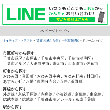
スマイル歯科医院
約343m／5分
ページトップへ
ネイティブ・トラスト
>
(賃貸)地域から探す
>
千葉市緑区
>
ドリームハイツ
市区町村から探す
千葉市緑区
/
市原市
/
千葉市中央区
/
千葉市稲毛区
/
おゆみ野眼科クリニック
千葉市若葉区
/
大網白里市
/
東金市
/
四街道市
/
佐倉市
約592m／8分
町名から探す
おゆみ野
/
誉田町
/
おゆみ野中央
/
おゆみ野南
/
村田町
/
あすみが丘
/
八幡
/
東国分寺台
/
五井
/
浜野町
路線から探す
外房線
/
京成千原線
/
内房線
/
小湊鉄道
/
京葉線
/
東金線
/
総武本線
/
総武線
/
千葉都市モノレール
/
京成千葉線
千葉こどもとおとなの整形外科
駅から探す
約495m／7分