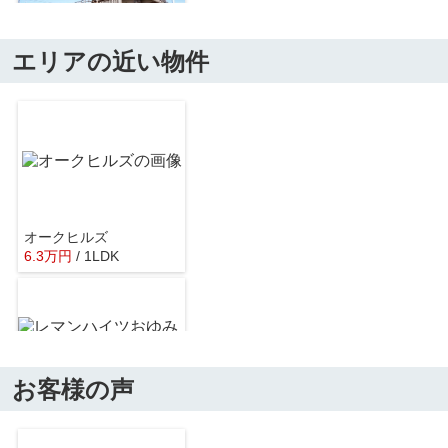
エリアの近い物件
石窯パン ル・マタンおゆみ野店
約164m／3分
オークヒルズ
6.3
万
円
/ 1LDK
ミスターマックスおゆみ野店
約806m／11分
お客様の声
レマンハイツおゆみ野
5.5
万
円
/ 1LDK
１００円プラザダイソー千葉おゆみ野店