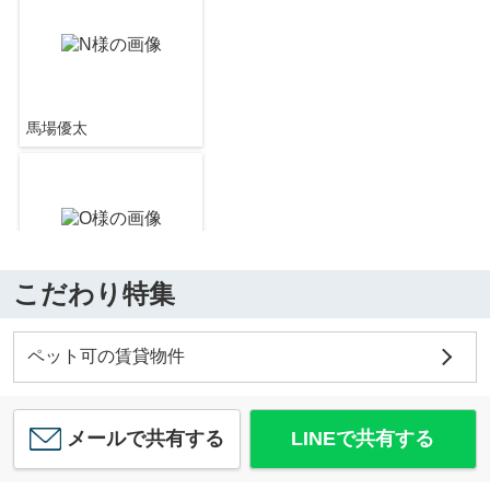
約478m／6分
馬場優太
サンハイム学園前Ｃ
6.7
万
円
/ 2DK
ツルハドラッグ リバース おゆみ野店
約1063m／14分
こだわり特集
馬場優太
コーポりら
ペット可の賃貸物件
5
万
円
/ 2DK
ライン動物病院
約442m／6分
メールで共有する
LINEで共有する