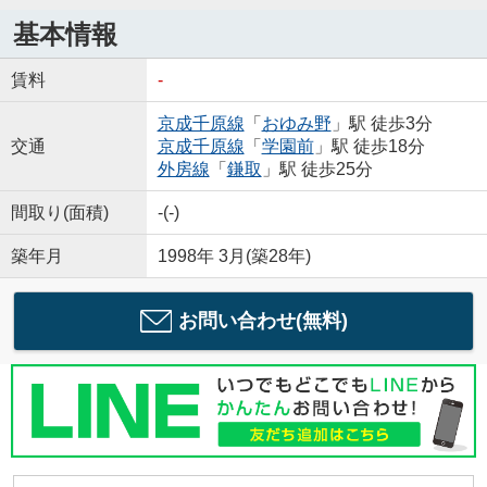
基本情報
賃料
-
京成千原線
「
おゆみ野
」駅 徒歩3分
交通
京成千原線
「
学園前
」駅 徒歩18分
外房線
「
鎌取
」駅 徒歩25分
間取り(面積)
-(-)
築年月
1998年 3月(築28年)
お問い合わせ(無料)