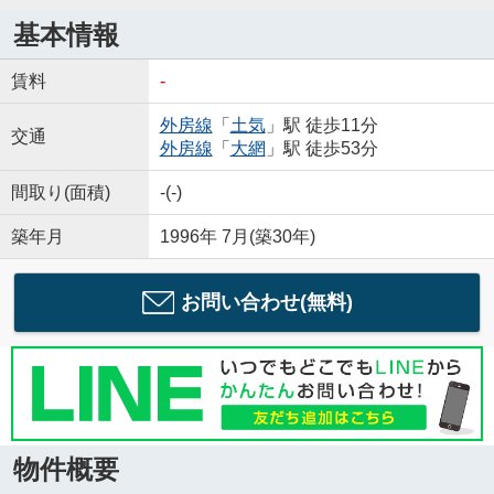
基本情報
賃料
-
外房線
「
土気
」駅 徒歩11分
交通
外房線
「
大網
」駅 徒歩53分
間取り(面積)
-(-)
築年月
1996年 7月(築30年)
お問い合わせ(無料)
物件概要