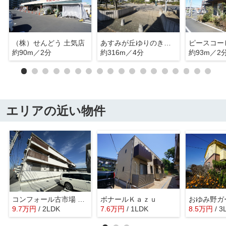
（株）せんどう 土気店
あすみが丘ゆりのき公園
約90m／2分
約316m／4分
約93m／2
エリアの近い物件
コンフォール古市場 ANNEX
ボナールＫａｚｕ
9.7
万
円
/ 2LDK
7.6
万
円
/ 1LDK
8.5
万
円
/ 3