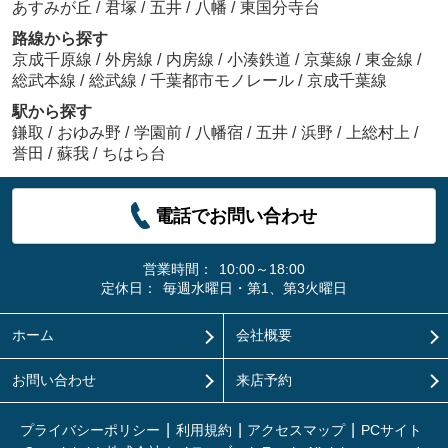
あすみが丘
/
君塚
/
五井
/
八幡
/
東国分寺台
路線から探す
京成千原線
/
外房線
/
内房線
/
小湊鉄道
/
京葉線
/
東金線
/
総武本線
/
総武線
/
千葉都市モノレール
/
京成千葉線
駅から探す
鎌取
/
おゆみ野
/
学園前
/
八幡宿
/
五井
/
浜野
/
上総村上
/
誉田
/
蘇我
/
ちはら台
電話でお問い合わせ
営業時間：
10:00～18:00
定休日：
毎週水曜日・第1、第3火曜日
ホーム
会社概要
お問い合わせ
来店予約
プライバシーポリシー
利用規約
アクセスマップ
PCサイト