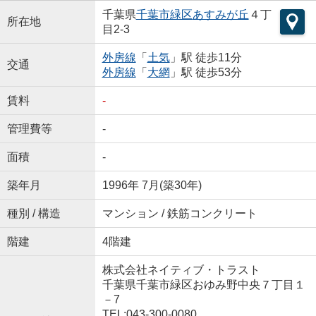
千葉県
千葉市緑区
あすみが丘
４丁
所在地
目2-3
外房線
「
土気
」駅 徒歩11分
交通
外房線
「
大網
」駅 徒歩53分
賃料
-
管理費等
-
面積
-
築年月
1996年 7月(築30年)
種別 / 構造
マンション / 鉄筋コンクリート
階建
4階建
株式会社ネイティブ・トラスト
千葉県千葉市緑区おゆみ野中央７丁目１
－7
TEL:043-300-0080