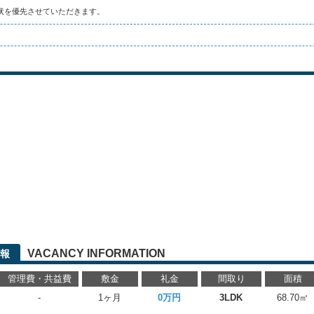
状を優先させていただきます。
VACANCY INFORMATION
報
管理費・共益費
敷金
礼金
間取り
面積
-
1ヶ月
0万円
3LDK
68.70㎡