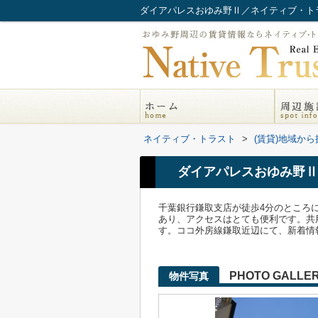
ダイアパレスおゆみ野Ⅱ／ネイティブ・ト
ネイティブ・トラスト
>
(賃貸)地域から
ダイアパレスおゆみ野Ⅱ
千葉銀行鎌取支店が徒歩4分のところ
あり、アクセスはとても便利です。共
す。ココ外房線鎌取近辺にて、新着情報
PHOTO GALLE
物件写真