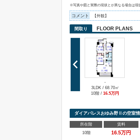
※写真や図と実際の現状とが異なる場合は現
コメント
【外観】
FLOOR PLANS
間取り
-
3LDK / 68.70㎡
10階 /
16.5万円
ダイアパレスおゆみ野Ⅱの空室情
所在階
賃料
16.5万円
10階