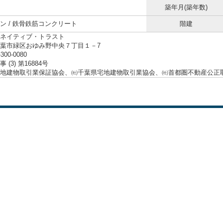
築年月(築年数)
ン / 鉄骨鉄筋コンクリート
階建
ネイティブ・トラスト
葉市緑区おゆみ野中央７丁目１－7
-300-0080
 (3) 第16884号
地建物取引業保証協会、㈳千葉県宅地建物取引業協会、㈳首都圏不動産公正