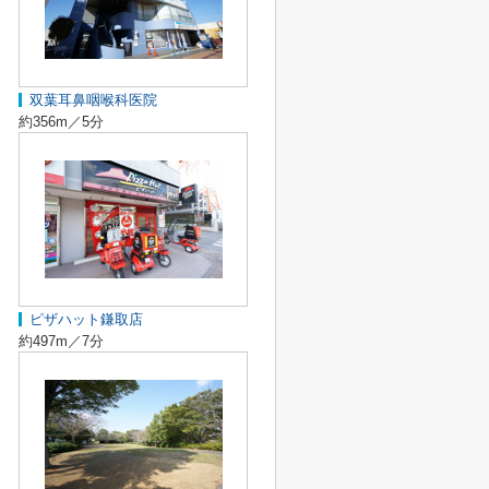
双葉耳鼻咽喉科医院
約356m／5分
ピザハット鎌取店
約497m／7分