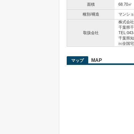
面積
68.70㎡
種別/構造
マンショ
株式会社
千葉県千
取扱会社
TEL:043
千葉県知事
㈳全国宅
MAP
マップ