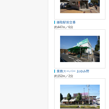
鎌取駅前交番
約447m／6分
業務スーパー おゆみ野
約152m／2分