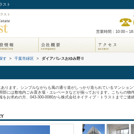
ラスト
営業時間：10:00～18:
探す
>
千葉市緑区
>
ダイアパレスおゆみ野Ⅱ
にあります。シンプルながらも風の通り道がしっかり造られているマンション
用部には敷地内ごみ置き場・エレベータなどが揃っております。こちらの物
をお求めの方、043-300-0080から株式会社ネイティブ・トラストまでご
RY