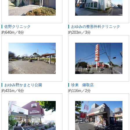
佐野クリニック
おゆみの整形外科クリニック
約640m／8分
約203m／3分
おゆみ野かまとり公園
珍来 鎌取店
約431m／6分
約116m／2分