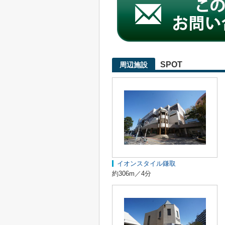
SPOT
周辺施設
イオンスタイル鎌取
約306m／4分