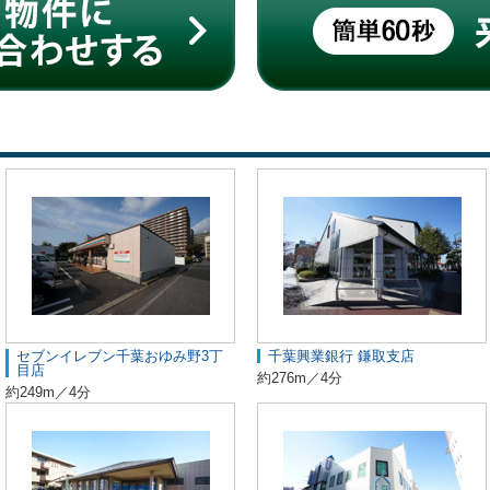
セブンイレブン千葉おゆみ野3丁
千葉興業銀行 鎌取支店
目店
約276m／4分
約249m／4分