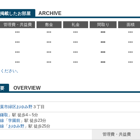
ARCHIVE
に掲載したお部屋
管理費・共益費
敷金
礼金
間取り
面積
***
***
***
***
***
***
***
***
***
***
***
***
***
***
***
***
***
***
***
***
せください。
OVERVIEW
要
葉市緑区
おゆみ野
３丁目
鎌取
」駅 徒歩4～5分
線
「
学園前
」駅 徒歩23分
線
「
おゆみ野
」駅 徒歩25分
管理費・共益費