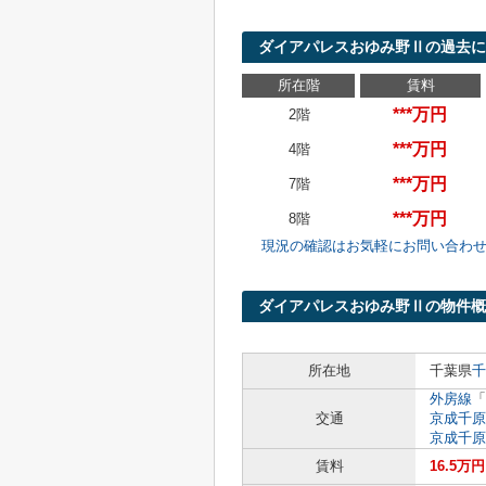
ダイアパレスおゆみ野Ⅱの過去
所在階
賃料
***万円
2階
***万円
4階
***万円
7階
***万円
8階
現況の確認はお気軽にお問い合わ
ダイアパレスおゆみ野Ⅱの物件概
所在地
千葉県
千
外房線
「
交通
京成千原
京成千原
賃料
16.5万円