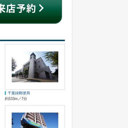
千葉緑郵便局
約533m／7分