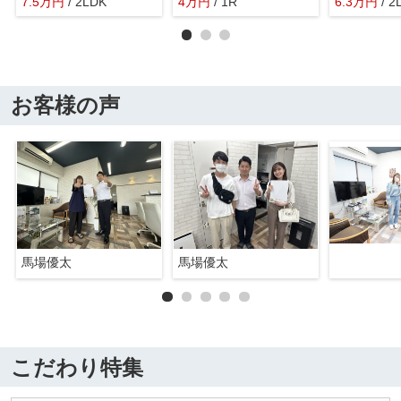
7.5
万
円
/ 2LDK
4
万
円
/ 1R
6.3
万
円
/ 2
お客様の声
馬場優太
馬場優太
こだわり特集