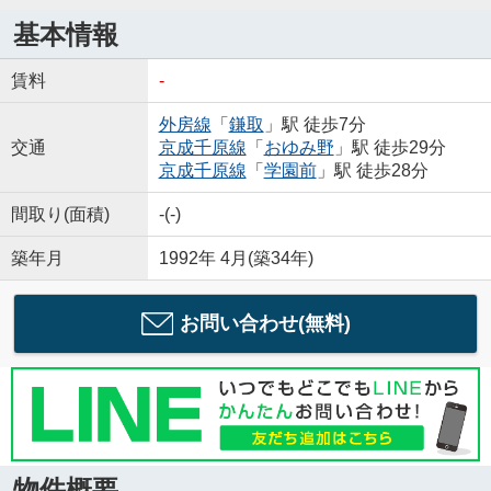
基本情報
賃料
-
外房線
「
鎌取
」駅 徒歩7分
交通
京成千原線
「
おゆみ野
」駅 徒歩29分
京成千原線
「
学園前
」駅 徒歩28分
間取り(面積)
-(-)
築年月
1992年 4月(築34年)
お問い合わせ(無料)
物件概要