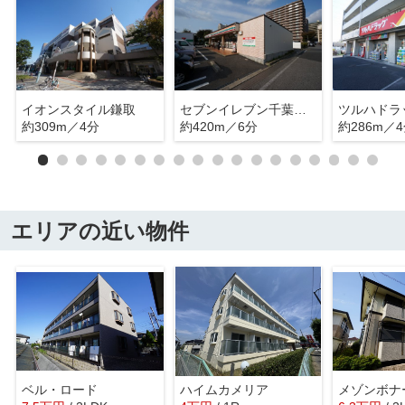
イオンスタイル鎌取
セブンイレブン千葉おゆみ野3丁目店
ツルハドラ
約309m／4分
約420m／6分
約286m／
エリアの近い物件
ベル・ロード
ハイムカメリア
メゾンボナ