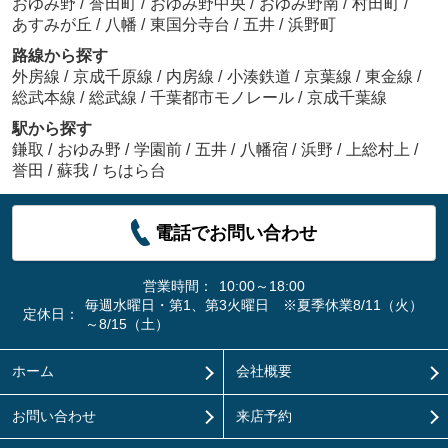
おゆみ野
/
誉田町
/
おゆみ野中央
/
おゆみ野南
/
村田町
/
あすみが丘
/
八幡
/
東国分寺台
/
五井
/
浜野町
路線から探す
外房線
/
京成千原線
/
内房線
/
小湊鉄道
/
京葉線
/
東金線
/
総武本線
/
総武線
/
千葉都市モノレール
/
京成千葉線
駅から探す
鎌取
/
おゆみ野
/
学園前
/
五井
/
八幡宿
/
浜野
/
上総村上
/
誉田
/
蘇我
/
ちはら台
電話でお問い合わせ
営業時間：
10:00～18:00
毎週水曜日・第1、第3火曜日 ※夏季休業8/11（火）
定休日：
～8/15（土）
ホーム
会社概要
お問い合わせ
来店予約