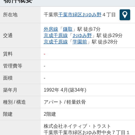
所在地
千葉県
千葉市緑区
おゆみ野
４丁目
外房線
「
鎌取
」駅 徒歩7分
交通
京成千原線
「
おゆみ野
」駅 徒歩29分
京成千原線
「
学園前
」駅 徒歩28分
賃料
-
管理費等
-
面積
-
築年月
1992年 4月(築34年)
種別 / 構造
アパート / 軽量鉄骨
階建
2階建
株式会社ネイティブ・トラスト
千葉県千葉市緑区おゆみ野中央７丁目１