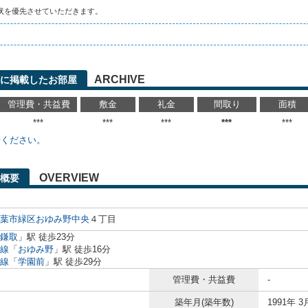
状を優先させていただきます。
ARCHIVE
に掲載したお部屋
管理費・共益費
敷金
礼金
間取り
面積
***
***
***
***
***
せください。
OVERVIEW
概要
葉市緑区
おゆみ野中央
４丁目
鎌取
」駅 徒歩23分
線
「
おゆみ野
」駅 徒歩16分
線
「
学園前
」駅 徒歩29分
管理費・共益費
-
築年月(築年数)
1991年 3