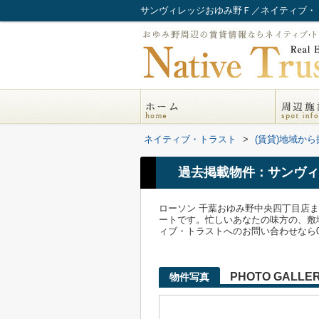
サンヴィレッジおゆみ野Ｆ／ネイティブ・
ネイティブ・トラスト
>
(賃貸)地域から
過去掲載物件：サンヴィ
ローソン 千葉おゆみ野中央四丁目店
ートです。忙しいあなたの味方の、敷
ィブ・トラストへのお問い合わせなら04
PHOTO GALLE
物件写真