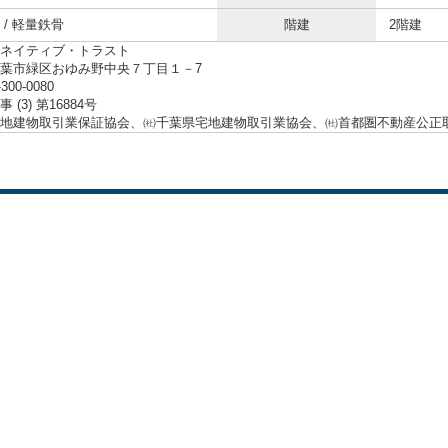
 / 軽量鉄骨
階建
2階建
ネイティブ・トラスト
葉市緑区おゆみ野中央７丁目１－7
-300-0080
 (3) 第16884号
地建物取引業保証協会、㈳千葉県宅地建物取引業協会、㈳首都圏不動産公正