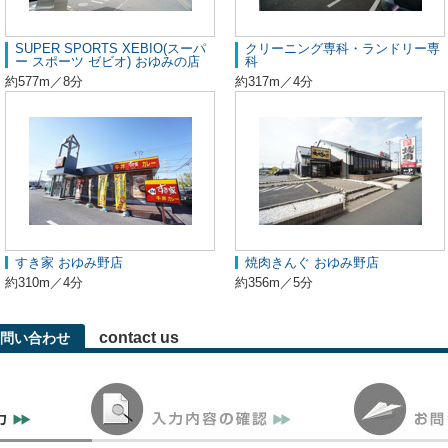
SUPER SPORTS XEBIO(スーパ
クリーニング専科・ランドリー専
ー スポーツ ゼビオ) おゆみの店
科
約577m／8分
約317m／4分
すき家 おゆみ野店
焼肉きんぐ おゆみ野店
約310m／4分
約356m／5分
contact us
問い合わせ