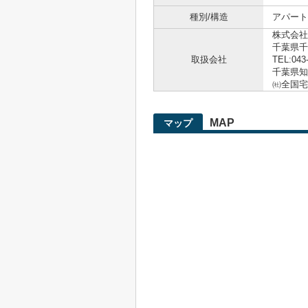
種別/構造
アパート
株式会社
千葉県千
取扱会社
TEL:043
千葉県知事
㈳全国宅
MAP
マップ