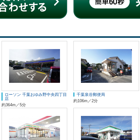
ローソン 千葉おゆみ野中央四丁目
千葉泉谷郵便局
店
約106m／2分
約364m／5分