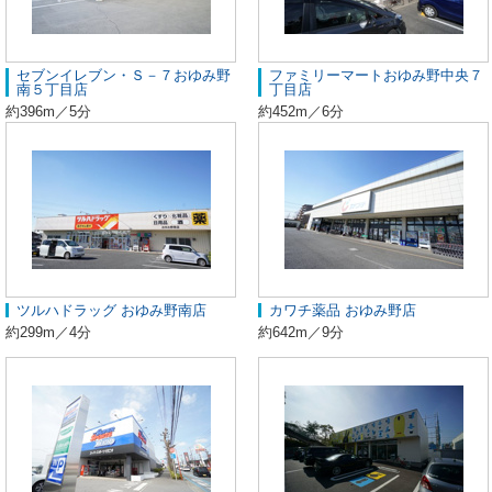
セブンイレブン・Ｓ－７おゆみ野
ファミリーマートおゆみ野中央７
南５丁目店
丁目店
約396m／5分
約452m／6分
ツルハドラッグ おゆみ野南店
カワチ薬品 おゆみ野店
約299m／4分
約642m／9分