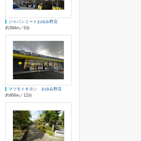
ジャパンミートおゆみ野店
約394m／5分
マツモトキヨシ おゆみ野店
約956m／12分