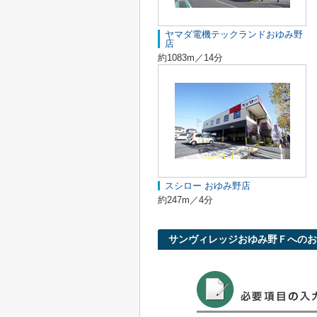
ヤマダ電機テックランドおゆみ野
店
約1083m／14分
スシロー おゆみ野店
約247m／4分
サンヴィレッジおゆみ野Ｆへのお