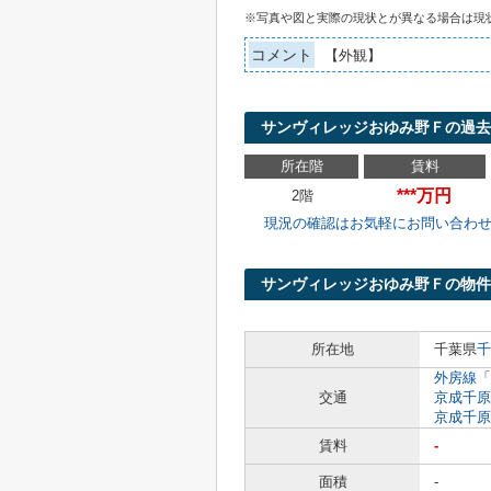
※写真や図と実際の現状とが異なる場合は現
コメント
【外観】
サンヴィレッジおゆみ野Ｆの過去
所在階
賃料
***万円
2階
現況の確認はお気軽にお問い合わ
サンヴィレッジおゆみ野Ｆの物件
所在地
千葉県
千
外房線
「
交通
京成千原
京成千原
賃料
-
面積
-