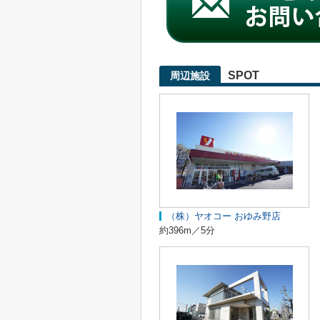
SPOT
周辺施設
（株）ヤオコー おゆみ野店
約396m／5分