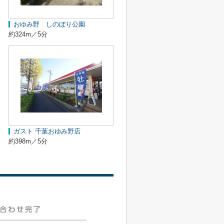
おゆみ野 しのぼり公園
約324m／5分
ガスト 千葉おゆみ野店
約398m／5分