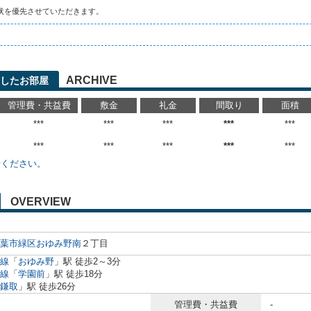
状を優先させていただきます。
ARCHIVE
したお部屋
管理費・共益費
敷金
礼金
間取り
面積
***
***
***
***
***
***
***
***
***
***
せください。
OVERVIEW
葉市緑区
おゆみ野南
２丁目
線
「
おゆみ野
」駅 徒歩2～3分
線
「
学園前
」駅 徒歩18分
鎌取
」駅 徒歩26分
管理費・共益費
-