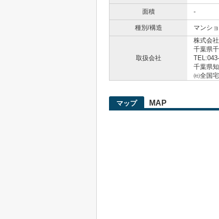
面積
-
種別/構造
マンショ
株式会社
千葉県千
取扱会社
TEL:043
千葉県知事
㈳全国宅
MAP
マップ