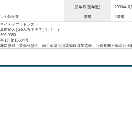
築年月(築年数)
2000年 6
ン / 鉄骨造
階建
4階建
ネイティブ・トラスト
葉市緑区おゆみ野中央７丁目１－7
-300-0080
 (3) 第16884号
地建物取引業保証協会、㈳千葉県宅地建物取引業協会、㈳首都圏不動産公正