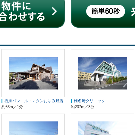
石窯パン ル・マタンおゆみ野店
椎名崎クリニック
約66m／1分
約207m／3分