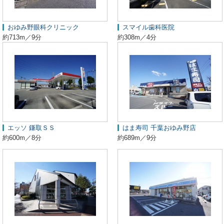
おゆみ野眼科クリニック
スマイル歯科医院
約713m／9分
約308m／4分
エッソ 鎌取ＳＳ
はま寿司 千葉おゆみ野店
約600m／8分
約689m／9分