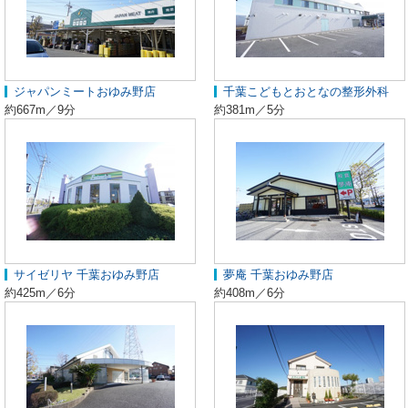
ジャパンミートおゆみ野店
千葉こどもとおとなの整形外科
約667m／9分
約381m／5分
サイゼリヤ 千葉おゆみ野店
夢庵 千葉おゆみ野店
約425m／6分
約408m／6分