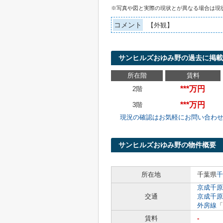
※写真や図と実際の現状とが異なる場合は現
コメント
【外観】
サンヒルズおゆみ野の過去に掲載
所在階
賃料
***万円
2階
***万円
3階
現況の確認はお気軽にお問い合わ
サンヒルズおゆみ野の物件概要
所在地
千葉県
千
京成千原
交通
京成千原
外房線
「
賃料
-