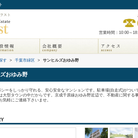
ト
営業時間：10:00～18:
探す
>
千葉市緑区
>
サンヒルズおゆみ野
ズおゆみ野
バシーをしっかり守れる、安心安全なマンションです。駐車場(自走式)がつい
大型タウンの中だからです。京成千原線おゆみ野近辺で、不動産に関する事でお困り
お気軽にご連絡下さいませ。
RY