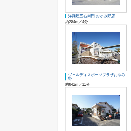
洋麺屋五右衛門 おゆみ野店
約284m／4分
ヴェルディスポーツプラザおゆみ
野
約842m／11分