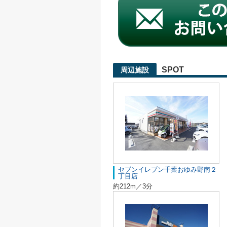
SPOT
周辺施設
セブンイレブン千葉おゆみ野南２
丁目店
約212m／3分