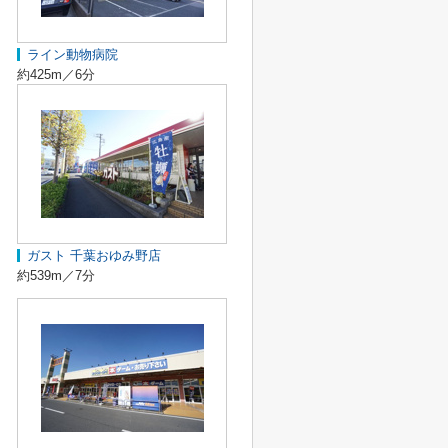
ライン動物病院
約425m／6分
ガスト 千葉おゆみ野店
約539m／7分