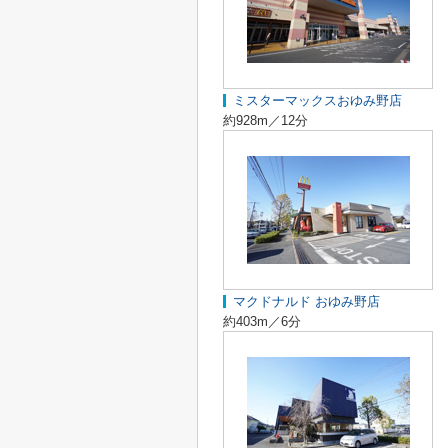
ミスターマックスおゆみ野店
約928m／12分
マクドナルド おゆみ野店
約403m／6分