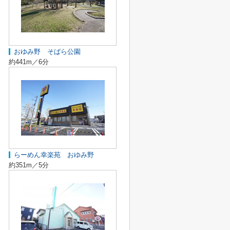
おゆみ野 そばら公園
約441m／6分
らーめん幸楽苑 おゆみ野
約351m／5分