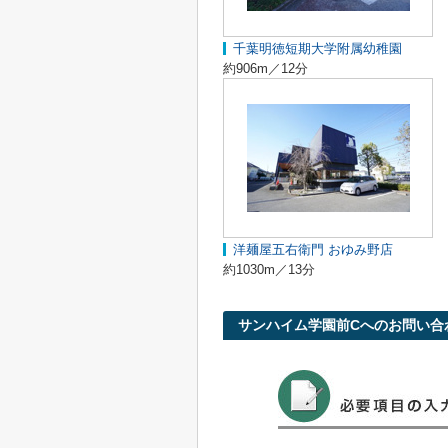
千葉明徳短期大学附属幼稚園
約906m／12分
洋麺屋五右衛門 おゆみ野店
約1030m／13分
サンハイム学園前Cへのお問い合