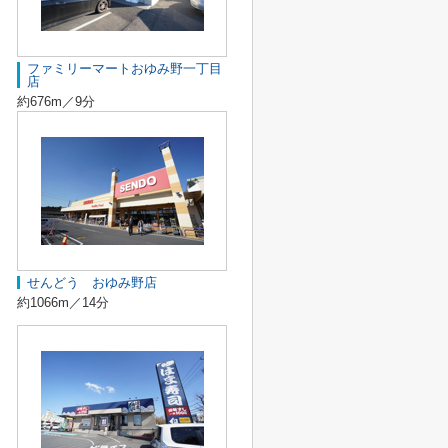
ファミリーマートおゆみ野一丁目
店
約676m／9分
せんどう おゆみ野店
約1066m／14分