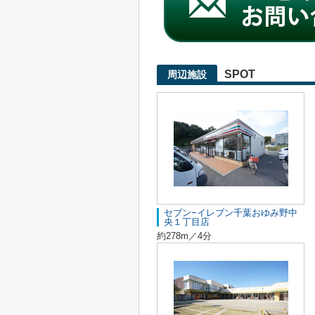
SPOT
周辺施設
セブン−イレブン千葉おゆみ野中
央１丁目店
約278m／4分