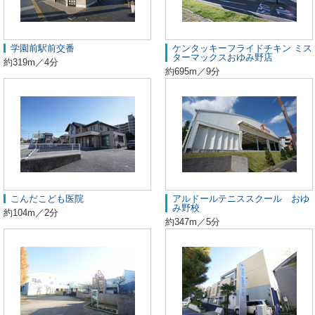
学園前駅前交番
ケンタッキーフライドチキン ミス
ターマックスおゆみ野店
約319m／4分
約695m／9分
こんだこども医院
アルドールテニススクール おゆ
み野校
約104m／2分
約347m／5分