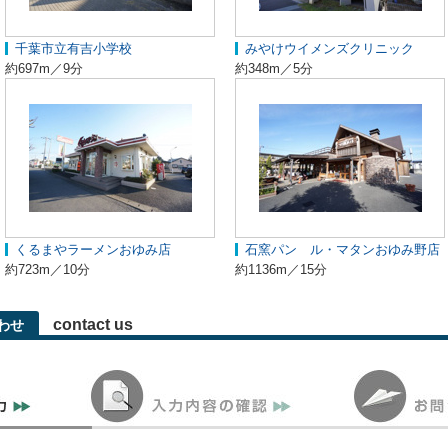
千葉市立有吉小学校
みやけウイメンズクリニック
約697m／9分
約348m／5分
くるまやラーメンおゆみ店
石窯パン ル・マタンおゆみ野店
約723m／10分
約1136m／15分
contact us
わせ