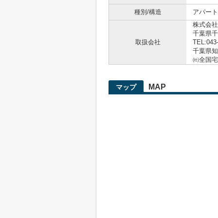
種別/構造
アパート 
株式会社
千葉県千
取扱会社
TEL:043
千葉県知事
㈳全国宅
MAP
マップ