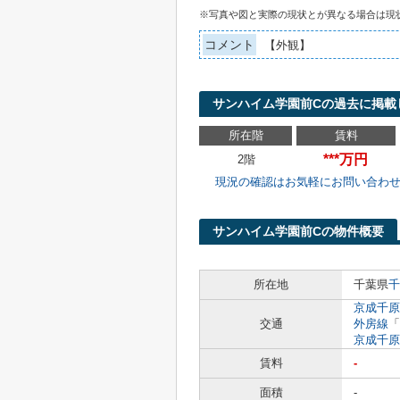
※写真や図と実際の現状とが異なる場合は現
コメント
【外観】
サンハイム学園前Cの過去に掲載
所在階
賃料
***万円
2階
現況の確認はお気軽にお問い合わ
サンハイム学園前Cの物件概要
所在地
千葉県
千
京成千原
交通
外房線
「
京成千原
賃料
-
面積
-