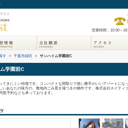
ト
営業時間：10:00～18:
探す
>
千葉市緑区
>
サンハイム学園前C
ム学園前C
ってきにくい特徴です。コンパクトな間取りで使い勝手のいいアパートになっ
しいあなたの味方の、敷地内ごみ置き場つきの物件です。株式会社ネイティブ・
店・内覧予約なども承っております。
RY