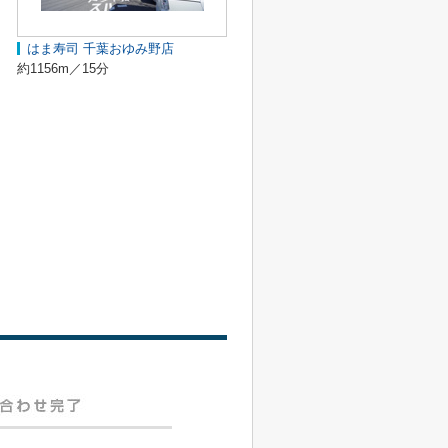
はま寿司 千葉おゆみ野店
約1156m／15分