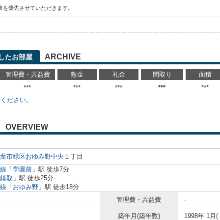
状を優先させていただきます。
ARCHIVE
したお部屋
管理費・共益費
敷金
礼金
間取り
面積
***
***
***
***
***
せください。
OVERVIEW
葉市緑区
おゆみ野中央
１丁目
線
「
学園前
」駅 徒歩7分
鎌取
」駅 徒歩25分
線
「
おゆみ野
」駅 徒歩18分
管理費・共益費
-
築年月(築年数)
1998年 1月(