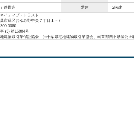
/ 鉄骨造
階建
2階建
ネイティブ・トラスト
葉市緑区おゆみ野中央７丁目１－7
-300-0080
 (3) 第16884号
地建物取引業保証協会、㈳千葉県宅地建物取引業協会、㈳首都圏不動産公正