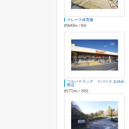
グレース保育園
約643m／9分
ツルハドラッグ リバース おゆみ
野店
約771m／10分