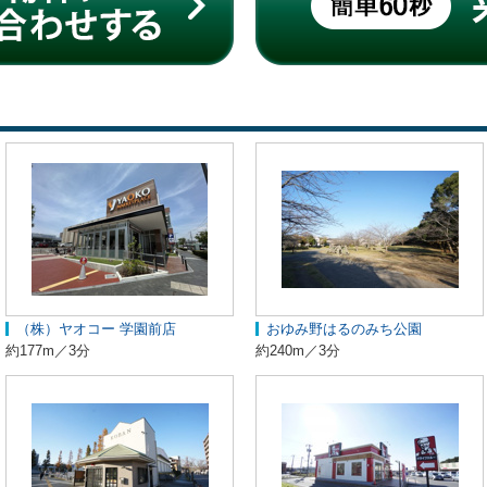
（株）ヤオコー 学園前店
おゆみ野はるのみち公園
約177m／3分
約240m／3分