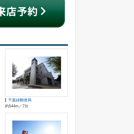
千葉緑郵便局
約544m／7分