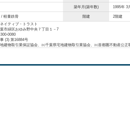
築年月(築年数)
1995年 3
 / 軽量鉄骨
階建
2階建
ネイティブ・トラスト
葉市緑区おゆみ野中央７丁目１－7
-300-0080
 (3) 第16884号
地建物取引業保証協会、㈳千葉県宅地建物取引業協会、㈳首都圏不動産公正