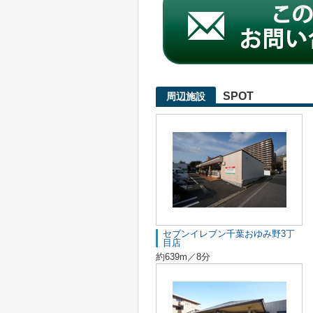
SPOT
周辺施設
セブンイレブン千葉おゆみ野3丁
目店
約639m／8分