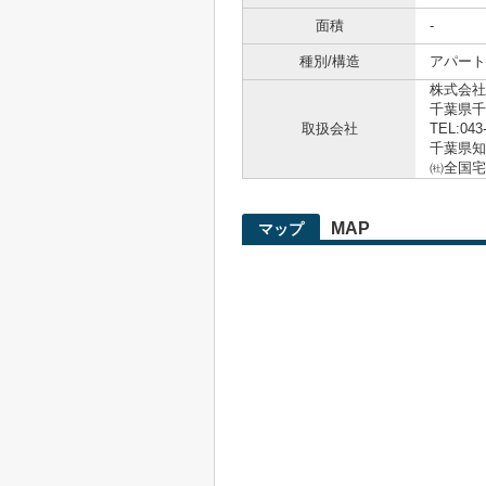
面積
-
種別/構造
アパート
株式会社
千葉県千
取扱会社
TEL:043
千葉県知事
㈳全国宅
MAP
マップ