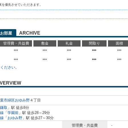
状を優先させていただきます。
ARCHIVE
お部屋
管理費・共益費
敷金
礼金
間取り
面積
***
***
***
***
***
***
***
***
***
***
せください。
VERVIEW
葉市緑区
おゆみ野
４丁目
鎌取
」駅 徒歩8分
線
「
学園前
」駅 徒歩28～29分
線
「
おゆみ野
」駅 徒歩27～30分
管理費・共益費
-