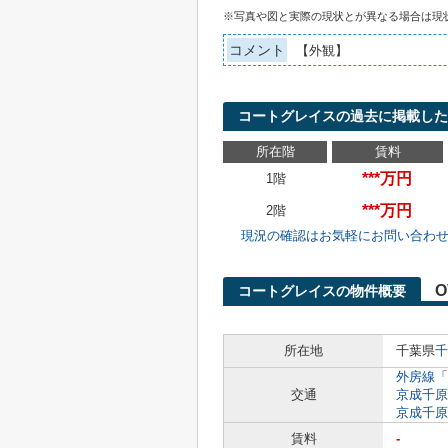
※写真や図と実際の現状とが異なる場合は現
コメント
【外観】
コートグレイスの過去に掲載した
所在階
賃料
***万円
1階
***万円
2階
現況の確認はお気軽にお問い合わ
O
コートグレイスの物件概要
所在地
千葉県
千
外房線
「
交通
京成千原
京成千原
賃料
-