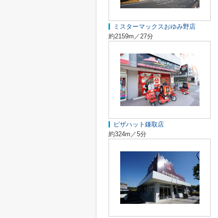
ミスターマックスおゆみ野店
約2159m／27分
ピザハット鎌取店
約324m／5分