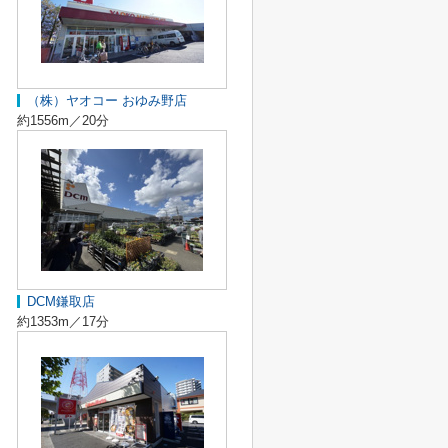
（株）ヤオコー おゆみ野店
約1556m／20分
DCM鎌取店
約1353m／17分