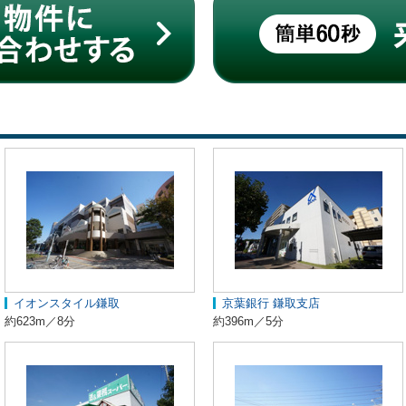
イオンスタイル鎌取
京葉銀行 鎌取支店
約623m／8分
約396m／5分