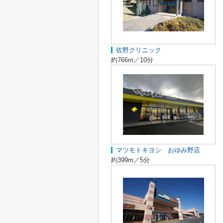
佐野クリニック
約766m／10分
マツモトキヨシ おゆみ野店
約399m／5分