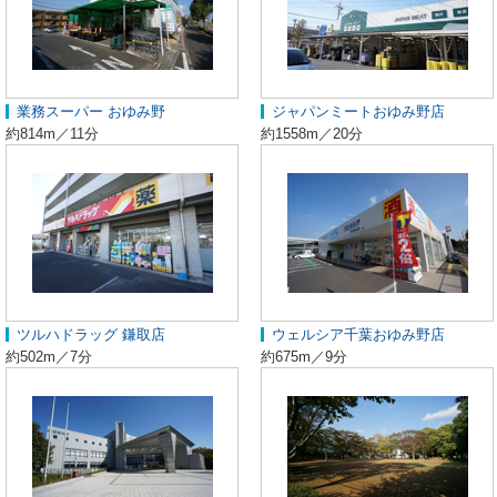
業務スーパー おゆみ野
ジャパンミートおゆみ野店
約814m／11分
約1558m／20分
ツルハドラッグ 鎌取店
ウェルシア千葉おゆみ野店
約502m／7分
約675m／9分