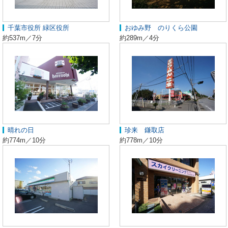
千葉市役所 緑区役所
おゆみ野 のりくら公園
約537m／7分
約289m／4分
晴れの日
珍来 鎌取店
約774m／10分
約778m／10分