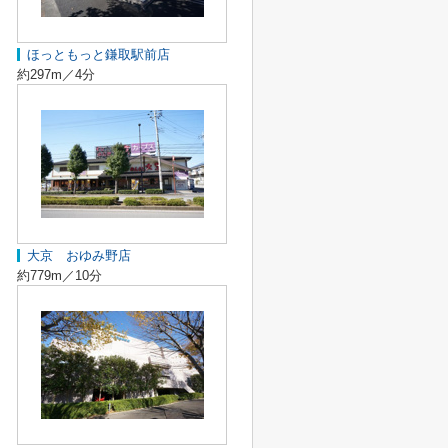
ほっともっと鎌取駅前店
約297m／4分
大京 おゆみ野店
約779m／10分