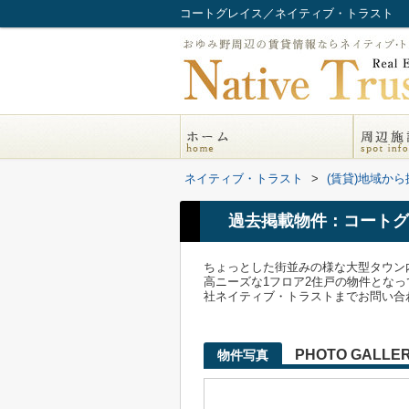
コートグレイス／ネイティブ・トラスト
ネイティブ・トラスト
>
(賃貸)地域から
過去掲載物件：コートグ
ちょっとした街並みの様な大型タウン
高ニーズな1フロア2住戸の物件となって
社ネイティブ・トラストまでお問い合
PHOTO GALLE
物件写真