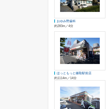
おゆみ野歯科
約283m／4分
ほっともっと鎌取駅前店
約1114m／14分