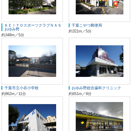
ＫＥＩＹＯスポーツクラブＮＡＳ
千葉こやつ郵便局
おゆみ野
約321m／5分
約348m／5分
千葉市立小谷小学校
おゆみ野総合歯科クリニック
約862m／11分
約651m／9分