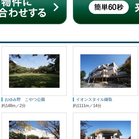
おゆみ野 こやつ公園
イオンスタイル鎌取
約148m／2分
約1111m／14分