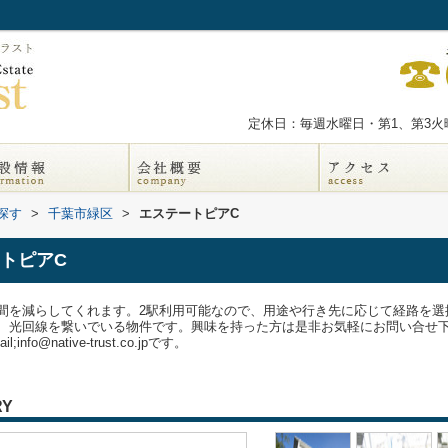
定休日：毎週水曜日・第1、第3火曜
探す
>
千葉市緑区
>
エステートピアC
トピアC
間を減らしてくれます。2駅利用可能なので、用途や行き先に応じて経路を選
、光回線を繋いでいる物件です。興味を持った方は是非お気軽にお問い合せ
info@native-trust.co.jpです。
RY