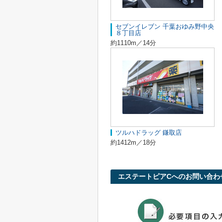
セブンイレブン 千葉おゆみ野中央
８丁目店
約1110m／14分
ツルハドラッグ 鎌取店
約1412m／18分
エステートピアCへのお問い合わ