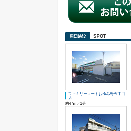
SPOT
周辺施設
ファミリーマートおゆみ野五丁目
店
約47m／1分