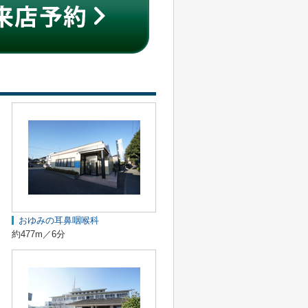
おゆみの耳鼻咽喉科
約477m／6分