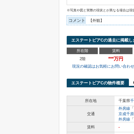
※写真や図と実際の現状とが異なる場合は現
コメント
【外観】
エステートピアCの過去に掲載し
所在階
賃料
***万円
2階
現況の確認はお気軽にお問い合わ
エステートピアCの物件概要
所在地
千葉県
千
外房線
「
交通
京成千原
外房線
「
賃料
-