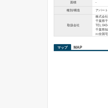
面積
-
種別/構造
アパート 
株式会社
千葉県千
取扱会社
TEL:043
千葉県知事
㈳全国宅
MAP
マップ