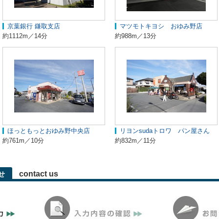
京葉銀行 鎌取支店
マツモトキヨシ おゆみ野店
約1112m／14分
約988m／13分
ほっともっとおゆみ野中央店
リヨンsudaトロワ パン屋さん
約761m／10分
約832m／11分
contact us
せ