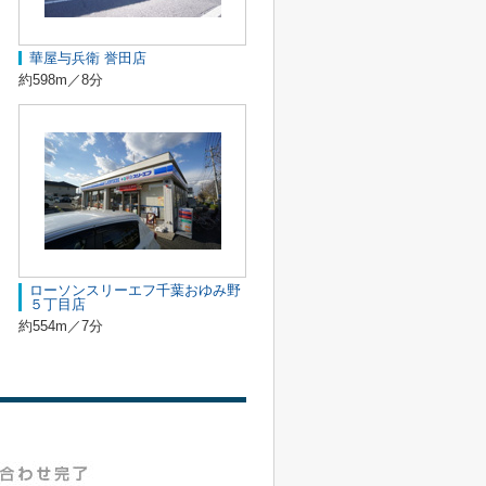
華屋与兵衛 誉田店
約598m／8分
ローソンスリーエフ千葉おゆみ野
５丁目店
約554m／7分