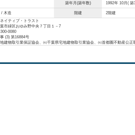
築年月(築年数)
1992年 10月( 築
/ 木造
階建
2階建
ネイティブ・トラスト
葉市緑区おゆみ野中央７丁目１－7
-300-0080
 (3) 第16884号
地建物取引業保証協会、㈳千葉県宅地建物取引業協会、㈳首都圏不動産公正