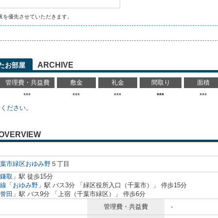
状を優先させていただきます。
ARCHIVE
たお部屋
管理費・共益費
敷金
礼金
間取り
面積
***
***
***
***
***
せください。
OVERVIEW
葉市緑区
おゆみ野
５丁目
鎌取
」駅 徒歩15分
線
「
おゆみ野
」駅 バス3分 「緑区役所入口（千葉市）」 停歩15分
誉田
」駅 バス9分 「上宿（千葉市緑区）」 停歩6分
管理費・共益費
-