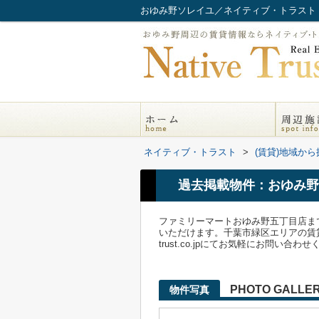
おゆみ野ソレイユ／ネイティブ・トラスト
ネイティブ・トラスト
>
(賃貸)地域から
過去掲載物件：おゆみ野
ファミリーマートおゆみ野五丁目店ま
いただけます。千葉市緑区エリアの賃貸情報
trust.co.jpにてお気軽にお問い合わ
PHOTO GALLE
物件写真