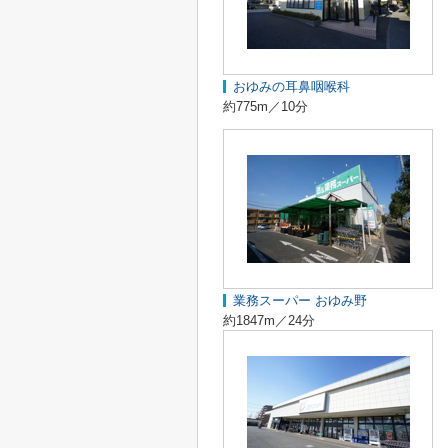
おゆみの耳鼻咽喉科
約775m／10分
業務スーパー おゆみ野
約1847m／24分