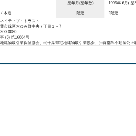
築年月(築年数)
1996年 6月( 築3
/ 木造
階建
2階建
ネイティブ・トラスト
葉市緑区おゆみ野中央７丁目１－7
-300-0080
 (3) 第16884号
地建物取引業保証協会、㈳千葉県宅地建物取引業協会、㈳首都圏不動産公正