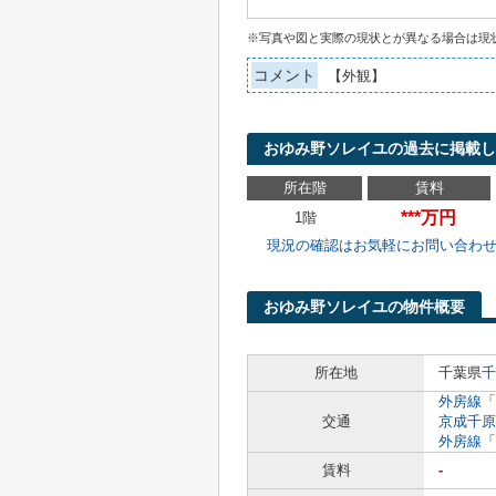
※写真や図と実際の現状とが異なる場合は現
コメント
【外観】
おゆみ野ソレイユの過去に掲載し
所在階
賃料
***万円
1階
現況の確認はお気軽にお問い合わ
おゆみ野ソレイユの物件概要
所在地
千葉県
千
外房線
「
交通
京成千原
外房線
「
賃料
-