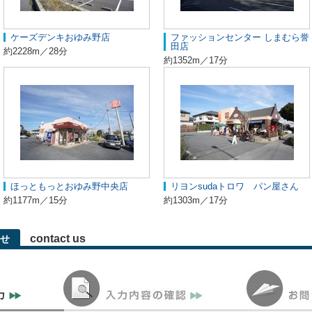
ケーズデンキおゆみ野店
ファッションセンター しまむら誉
田店
約2228m／28分
約1352m／17分
ほっともっとおゆみ野中央店
リヨンsudaトロワ パン屋さん
約1177m／15分
約1303m／17分
contact us
せ