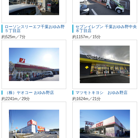
ローソンスリーエフ千葉おゆみ野
セブンイレブン 千葉おゆみ野中央
５丁目店
８丁目店
約525m／7分
約1157m／15分
（株）ヤオコー おゆみ野店
マツモトキヨシ おゆみ野店
約2241m／29分
約1624m／21分