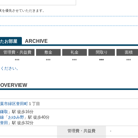
状を優先させていただきます。
ARCHIVE
たお部屋
管理費・共益費
敷金
礼金
間取り
面積
***
***
***
***
***
せください。
OVERVIEW
葉市緑区
誉田町
１丁目
鎌取
」駅 徒歩16分
線
「
おゆみ野
」駅 徒歩40分
誉田
」駅 徒歩32分
管理費・共益費
-