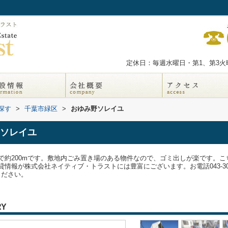
定休日：毎週水曜日・第1、第3火曜
探す
>
千葉市緑区
>
おゆみ野ソレイユ
ソレイユ
で約200mです。敷地内ごみ置き場のある物件なので、ゴミ出しが楽です。
が株式会社ネイティブ・トラストには豊富にございます。お電話043-300-0080
せください。
RY