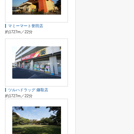
マミーマート誉田店
約1727m／22分
ツルハドラッグ 鎌取店
約1727m／22分