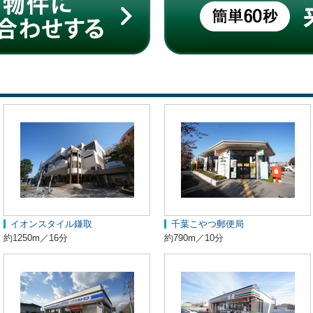
イオンスタイル鎌取
千葉こやつ郵便局
約1250m／16分
約790m／10分