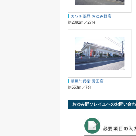
カワチ薬品 おゆみ野店
約2092m／27分
華屋与兵衛 誉田店
約553m／7分
おゆみ野ソレイユへのお問い合わ