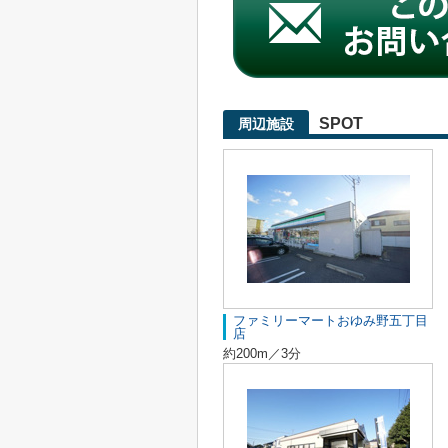
SPOT
周辺施設
ファミリーマートおゆみ野五丁目
店
約200m／3分