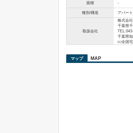
面積
-
種別/構造
アパート 
株式会社
千葉県千
取扱会社
TEL:043
千葉県知事
㈳全国宅
MAP
マップ