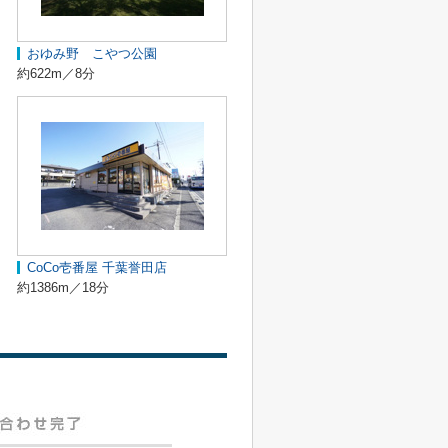
おゆみ野 こやつ公園
約622m／8分
CoCo壱番屋 千葉誉田店
約1386m／18分