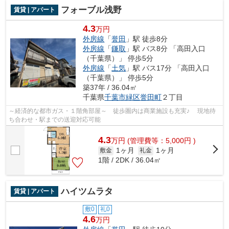
フォーブル浅野
賃貸 | アパート
4.3
万円
外房線
「
誉田
」駅 徒歩8分
外房線
「
鎌取
」駅 バス8分 「高田入口
（千葉県）」 停歩5分
外房線
「
土気
」駅 バス17分 「高田入口
（千葉県）」 停歩5分
築37年 / 36.04㎡
千葉県
千葉市緑区
誉田町
２丁目
～経済的な都市ガス・１階角部屋～ 徒歩圏内は商業施設も充実♪ 現地待
ち合わせ・駅までの送迎対応可能
4.3
万
円
(管理費等：5,000円 )
1ヶ月
1ヶ月
敷金
礼金
1階 / 2DK / 36.04㎡
ハイツムラタ
賃貸 | アパート
敷0
礼0
4.6
万円