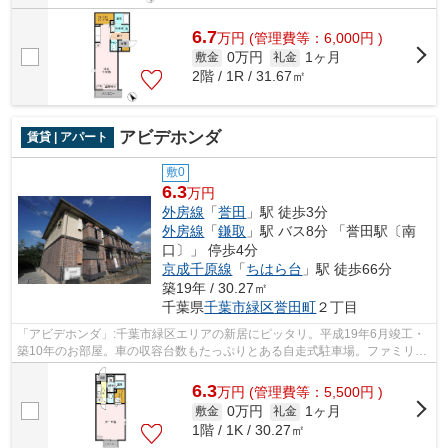
6.7
万
円
(管理費等：6,000円 )
0万円
1ヶ月
敷金
礼金
2階 / 1R / 31.67㎡
アビデホンダ
賃貸 | アパート
敷0
6.3
万円
外房線
「
誉田
」駅 徒歩3分
外房線
「
鎌取
」駅 バス8分 「誉田駅〔南
口〕」 停歩4分
京成千原線
「
ちはら台
」駅 徒歩66分
築19年 / 30.27㎡
千葉県
千葉市緑区
誉田町
２丁目
「アビデホンダ」:千葉市緑区エリアの新居にピッタリ。平成19年6月竣工・
築10年のお部屋。車の収容台数もたっぷりとある自走式駐車場。ファミリー
マート 千葉誉田駅前店まで234ｍ。敷...
6.3
万
円
(管理費等：5,500円 )
0万円
1ヶ月
敷金
礼金
1階 / 1K / 30.27㎡