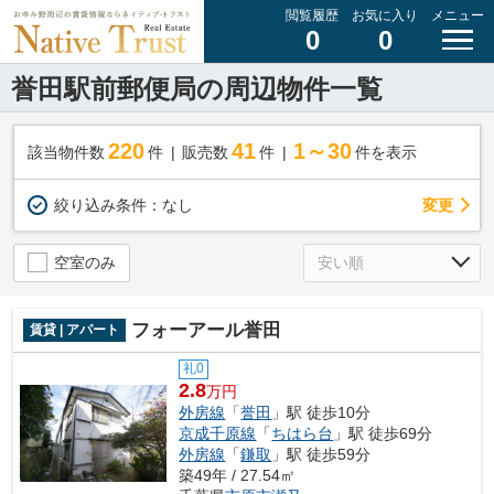
閲覧履歴
お気に入り
メニュー
0
0
誉田駅前郵便局の周辺物件一覧
220
41
1～30
該当物件数
件
販売数
件
件を表示
変更
絞り込み条件：
なし
空室のみ
フォーアール誉田
賃貸 | アパート
礼0
2.8
万円
外房線
「
誉田
」駅 徒歩10分
京成千原線
「
ちはら台
」駅 徒歩69分
外房線
「
鎌取
」駅 徒歩59分
築49年 / 27.54㎡