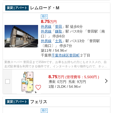
レムロード・M
賃貸 | アパート
敷0
8.75
万円
外房線
「
誉田
」駅 徒歩6分
外房線
「
鎌取
」駅 バス8分 「誉田駅〔南
口〕」 停歩6分
外房線
「
土気
」駅 バス13分 「誉田駅
〔南口〕」 停歩7分
築11年 / 54.96㎡
千葉県
千葉市緑区
誉田町
２丁目
業務スーパー 誉田店まで358mです。お車をお持ちの方にもオススメの、自
走式駐車場を利用できる物件です。インターネット有り物件なので、ネット
をよく使う方におすすめです。千葉市緑...
8.75
万
円
(管理費等：5,500円 )
0万円
9万円
敷金
礼金
1階 / 2LDK / 54.96㎡
フェリス
賃貸 | アパート
敷0