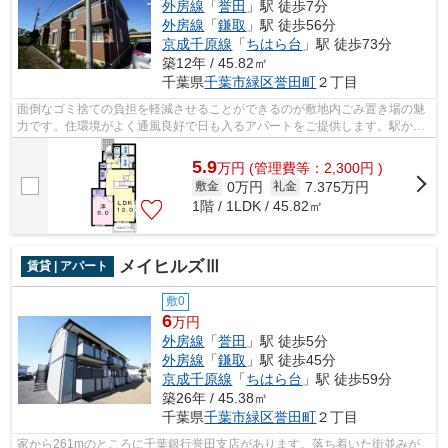
外房線
「
誉田
」駅 徒歩7分
外房線
「
鎌取
」駅 徒歩56分
京成千原線
「
ちはら台
」駅 徒歩73分
築12年 / 45.82㎡
千葉県
千葉市緑区
誉田町
２丁目
面倒なゴミ捨ての負担を軽減させることができるのが敷地内ごみ置き場の魅
力です。住環境がよく通風良好で日も入るアパートをご提供します。駅から
徒歩7分にある物件なので、電車利用が...
5.9
万
円
(管理費等：2,300円 )
0万円
7.375万円
敷金
礼金
1階 / 1LDK / 45.82㎡
メイヒルズⅢ
賃貸 | アパート
敷0
6
万円
外房線
「
誉田
」駅 徒歩5分
外房線
「
鎌取
」駅 徒歩45分
京成千原線
「
ちはら台
」駅 徒歩59分
築26年 / 45.38㎡
千葉県
千葉市緑区
誉田町
２丁目
家から261mのところに千葉銀行誉田支店があります。落ち着いた街並みが