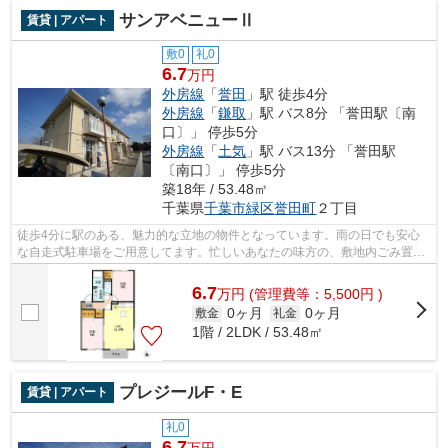
サンアベニューⅡ
賃貸 | アパート
敷0
礼0
6.7
万円
外房線
「
誉田
」駅 徒歩4分
外房線
「
鎌取
」駅 バス8分 「誉田駅〔南
口〕」 停歩5分
外房線
「
土気
」駅 バス13分 「誉田駅
〔南口〕」 停歩5分
築18年 / 53.48㎡
千葉県
千葉市緑区
誉田町
２丁目
徒歩4分に駅のある、魅力的な立地の物件となっています。雨の日でも安心
な自走式駐車場をご用意してます。忙しいあなたの味方の、敷地内ごみ置き
場つきの物件です。近くに駅も多く、沿...
6.7
万
円
(管理費等：5,500円 )
0ヶ月
0ヶ月
敷金
礼金
1階 / 2LDK / 53.48㎡
プレジールF・E
賃貸 | アパート
礼0
6.7