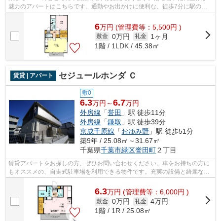
魅力のアパートはこちらです。通勤やお出かけに便利な、徒歩7分に駅のあ
る物件です。インターネット付きの物件で...
6
万
円
(管理費等：5,500円 )
0万円
1ヶ月
敷金
礼金
1階 / 1LDK / 45.38㎡
セジュールホンダ Ｃ
賃貸 | アパート
敷0
6.3
6.7
万円～
万円
外房線
「
誉田
」駅 徒歩11分
外房線
「
鎌取
」駅 徒歩39分
京成千原線
「
おゆみ野
」駅 徒歩51分
築9年 / 25.08㎡～31.67㎡
千葉県
千葉市緑区
誉田町
２丁目
賃貸アパートをお探しの方、ぜひお問い合わせください。車をお持ちの方に
もオススメの、自走式駐車場を利用できる物件です。充実の設備と綺麗な室
内を兼ね備えた、平成28年築の物件で...
6.3
万
円
(管理費等：6,000円 )
0万円
4万円
敷金
礼金
1階 / 1R / 25.08㎡