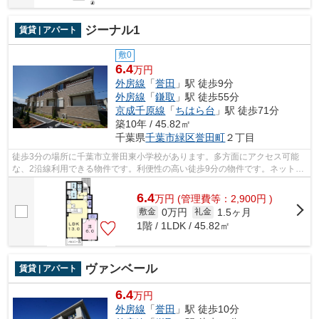
ジーナル1
賃貸 | アパート
敷0
6.4
万円
外房線
「
誉田
」駅 徒歩9分
外房線
「
鎌取
」駅 徒歩55分
京成千原線
「
ちはら台
」駅 徒歩71分
築10年 / 45.82㎡
千葉県
千葉市緑区
誉田町
２丁目
徒歩3分の場所に千葉市立誉田東小学校があります。多方面にアクセス可能
な、2沿線利用できる物件です。利便性の高い徒歩9分の物件です。ネット回
線が導入された物件です。お電話で株式...
6.4
万
円
(管理費等：2,900円 )
0万円
1.5ヶ月
敷金
礼金
1階 / 1LDK / 45.82㎡
ヴァンベール
賃貸 | アパート
6.4
万円
外房線
「
誉田
」駅 徒歩10分