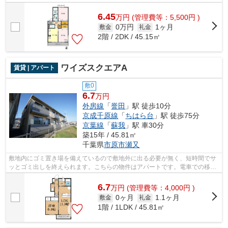
もなったネット。こちらはインターネ...
6.45
万
円
(管理費等：5,500円 )
0万円
1ヶ月
敷金
礼金
2階 / 2DK / 45.15㎡
ワイズスクエアA
賃貸 | アパート
敷0
6.7
万円
外房線
「
誉田
」駅 徒歩10分
京成千原線
「
ちはら台
」駅 徒歩75分
京葉線
「
蘇我
」駅 車30分
築15年 / 45.81㎡
千葉県
市原市
瀬又
敷地内にゴミ置き場を備えているので敷地外に出る必要が無く、短時間でサ
ッとゴミ出しを終えられます。こちらの物件はアパートです。電車での移動
がより便利になる、2駅利用可能なアパ...
6.7
万
円
(管理費等：4,000円 )
0ヶ月
1.1ヶ月
敷金
礼金
1階 / 1LDK / 45.81㎡