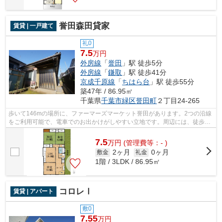
誉田森田貸家
賃貸 | 一戸建て
礼0
7.5
万円
外房線
「
誉田
」駅 徒歩5分
外房線
「
鎌取
」駅 徒歩41分
京成千原線
「
ちはら台
」駅 徒歩55分
築47年 / 86.95㎡
千葉県
千葉市緑区
誉田町
２丁目24-265
歩いて146mの場所に、ファーマーズマーケット誉田があります。2つの沿線
をご利用可能で、電車でのお出かけがしやすい立地です。周辺には、徒歩5
分で利用できる駅があります。こちらの...
7.5
万
円
(管理費等：- )
2ヶ月
0ヶ月
敷金
礼金
1階 / 3LDK / 86.95㎡
コロレⅠ
賃貸 | アパート
敷0
7.55
万円