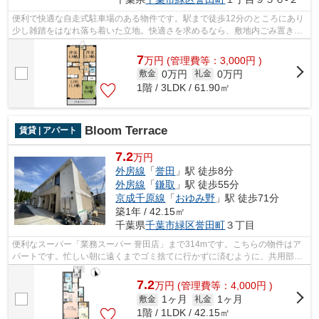
便利で快適な自走式駐車場のある物件です。駅まで徒歩12分のところにあり
少し雑踏をはなれ落ち着いた立地。快適さを求めるなら、敷地内ごみ置き場
のある物件をご検討下さい。プライバ...
7
万
円
(管理費等：3,000円 )
0万円
0万円
敷金
礼金
1階 / 3LDK / 61.90㎡
Bloom Terrace
賃貸 | アパート
7.2
万円
外房線
「
誉田
」駅 徒歩8分
外房線
「
鎌取
」駅 徒歩55分
京成千原線
「
おゆみ野
」駅 徒歩71分
築1年 / 42.15㎡
千葉県
千葉市緑区
誉田町
３丁目
便利なスーパー「業務スーパー 誉田店」まで314mです。こちらの物件はア
パートです。忙しい朝に遠くまでゴミ捨てに行かずに済むように、共用部に
ゴミ置き場が付いています。インターネ...
7.2
万
円
(管理費等：4,000円 )
1ヶ月
1ヶ月
敷金
礼金
1階 / 1LDK / 42.15㎡