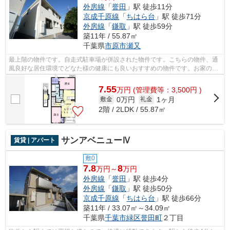
外房線
「
誉田
」駅 徒歩11分
京成千原線
「
ちはら台
」駅 徒歩71分
外房線
「
鎌取
」駅 徒歩59分
築11年 / 55.87㎡
千葉県
市原市
瀬又
最上階の物件です。自走式駐車場が併設された物件です。こちらの物件、通
風良好な居住環境でどなた様の健康にも良いおすすめの物件です。お家の中
でパソコンを快適に使える光回線を導...
7.55
万
円
(管理費等：3,500円 )
0万円
1ヶ月
敷金
礼金
2階 / 2LDK / 55.87㎡
サンアベニューⅣ
賃貸 | アパート
敷0
7.8
8
万円～
万円
外房線
「
誉田
」駅 徒歩4分
外房線
「
鎌取
」駅 徒歩50分
京成千原線
「
ちはら台
」駅 徒歩66分
築11年 / 33.07㎡～34.09㎡
千葉県
千葉市緑区
誉田町
２丁目