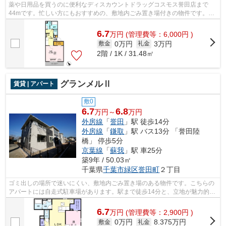
薬や日用品を買うのに便利なディスカウントドラッグコスモス誉田店まで
44mです。忙しい方にもおすすめの、敷地内ごみ置き場付きの物件です。駅
近くに立地する物件で、徒歩11分程でアク...
6.7
万
円
(管理費等：6,000円 )
0万円
3万円
敷金
礼金
2階 / 1K / 31.48㎡
グランメルⅡ
賃貸 | アパート
敷0
6.7
6.8
万円～
万円
外房線
「
誉田
」駅 徒歩14分
外房線
「
鎌取
」駅 バス13分 「誉田陸
橋」 停歩5分
京葉線
「
蘇我
」駅 車25分
築9年 / 50.03㎡
千葉県
千葉市緑区
誉田町
２丁目
ゴミ出しの場所で迷いにくい、敷地内ごみ置き場のある物件です。こちらの
アパートには自走式駐車場があります。駅まで徒歩14分と、立地が魅力的な
物件です。通信速度が速く時間も節約...
6.7
万
円
(管理費等：2,900円 )
0万円
8.375万円
敷金
礼金