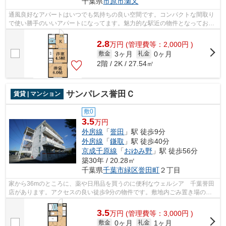
千葉県
市原市
瀬又
通風良好なアパートはいつでも気持ちの良い空間です。コンパクトな間取り
で使い勝手のいいアパートになってます。魅力的な駅近の物件となってお
り、駅まで徒歩10分となります。最上階...
2.8
万
円
(管理費等：2,000円 )
3ヶ月
0ヶ月
敷金
礼金
2階 / 2K / 27.54㎡
サンパレス誉田Ｃ
賃貸 | マンション
敷0
3.5
万円
外房線
「
誉田
」駅 徒歩9分
外房線
「
鎌取
」駅 徒歩40分
京成千原線
「
おゆみ野
」駅 徒歩56分
築30年 / 20.28㎡
千葉県
千葉市緑区
誉田町
２丁目
家から36mのところに、薬や日用品を買うのに便利なウェルシア 千葉誉田
店があります。アクセスの良い徒歩9分の物件です。敷地内ごみ置き場のあ
る物件なので、ゴミ出しが楽です。今や...
3.5
万
円
(管理費等：3,000円 )
0ヶ月
1ヶ月
敷金
礼金