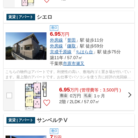
シエロ
賃貸 | アパート
敷0
6.95
万円
外房線
「
誉田
」駅 徒歩11分
外房線
「
鎌取
」駅 徒歩59分
京成千原線
「
ちはら台
」駅 徒歩75分
築11年 / 57.07㎡
千葉県
市原市
瀬又
こちらの物件はアパートです。利便性の高い、敷地内ゴミ置き場が付いてい
ます。最上階のアパートです。お仕事でパソコンを使う方に好評の光回線導
入の物件です。外房線誉田周辺の株式...
6.95
万
円
(管理費等：3,500円 )
0万円
1ヶ月
敷金
礼金
2階 / 2LDK / 57.07㎡
サンベルテⅤ
賃貸 | アパート
敷0
7
万円