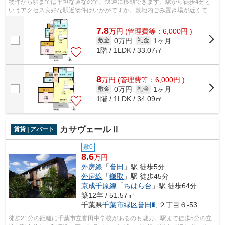
物件から駅までは平坦な道なので、快適に移動できます。駅から徒歩4分と
いうアクセス良好な駅近物件はいかがですか。敷地内ごみ置き場が近くて便
利。ネット回線が繋がっているので調べ...
7.8
万
円
(管理費等：6,000円 )
0万円
1ヶ月
敷金
礼金
1階 / 1LDK / 33.07㎡
8
万
円
(管理費等：6,000円 )
0万円
1ヶ月
敷金
礼金
1階 / 1LDK / 34.09㎡
カサヴェールⅡ
賃貸 | アパート
敷0
8.6
万円
外房線
「
誉田
」駅 徒歩5分
外房線
「
鎌取
」駅 徒歩45分
京成千原線
「
ちはら台
」駅 徒歩64分
築12年 / 51.57㎡
千葉県
千葉市緑区
誉田町
２丁目６-53
徒歩21分の距離に千葉市立誉田中学校があるのも魅力。駅まで徒歩5分の立