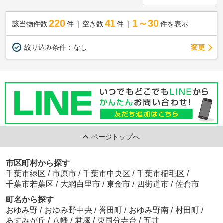
220
41
1～30
該当物件数
件
空き数
件
件を表示
変更
絞り込み条件：
なし
ページトップへ
市区町村から探す
千葉市緑区
/
市原市
/
千葉市中央区
/
千葉市稲毛区
/
千葉市若葉区
/
大網白里市
/
東金市
/
四街道市
/
佐倉市
町名から探す
おゆみ野
/
おゆみ野中央
/
誉田町
/
おゆみ野南
/
村田町
/
あすみが丘
/
八幡
/
君塚
/
東国分寺台
/
五井