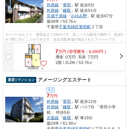
外房線
「
誉田
」駅 徒歩5分
外房線
「
鎌取
」駅 徒歩51分
京成千原線
「
おゆみ野
」駅 徒歩67分
築30年 / 53.76㎡
千葉県
千葉市緑区
誉田町
２丁目
スーパーせんどう 誉田店まで192mです。高ニーズな駅近の物件で、徒歩5
分で駅に行くことができます。自走式駐車場が併設されたアパートです。イ
ンターネットの使用が可能な物件です。...
7
万
円
(管理費等：6,000円 )
0万円
7万円
敷金
礼金
1階 / 2LDK / 53.76㎡
アメージングエステート
賃貸 | マンション
礼0
7
万円
外房線
「
誉田
」駅 徒歩12分
外房線
「
鎌取
」駅 バス7分 「誉田小学
校」 停歩5分
京葉線
「
蘇我
」駅 車19分
築29年 / 61.90㎡
千葉県
千葉市緑区
誉田町
１丁目９５６-２