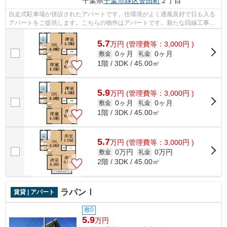
千葉県
千葉市緑区
誉田町
２丁目
自走式駐車場が併設されたアパートです。住環境がよく通風良好で日も入る
アパートをご提供します。こちらの物件はアパートです。新たな回線工事が
必要ない、経済的なネット回線工事済...
5.7
万
円
(管理費等：3,000円 )
0ヶ月
0ヶ月
敷金
礼金
1階 / 3DK / 45.00㎡
5.9
万
円
(管理費等：3,000円 )
0ヶ月
0ヶ月
敷金
礼金
1階 / 3DK / 45.00㎡
5.7
万
円
(管理費等：3,000円 )
0万円
0万円
敷金
礼金
2階 / 3DK / 45.00㎡
ラパンⅠ
賃貸 | アパート
敷0
5.9
万円