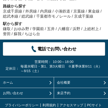
路線から探す
京成千原線
/
外房線
/
内房線
/
小湊鉄道
/
京葉線
/
東金線
/
総武本線
/
総武線
/
千葉都市モノレール
/
京成千葉線
駅から探す
鎌取
/
おゆみ野
/
学園前
/
五井
/
八幡宿
/
浜野
/
上総村上
/
誉田
/
蘇我
/
ちはら台
電話でお問い合わせ
営業時間：
10:00～18:00
毎週水曜日・第1、第3火曜日 ※夏季休業8/11（火）
定休日：
～8/15（土）
ホーム
会社概要
お問い合わせ
来店予約
プライバシーポリシー
利用規約
アクセスマップ
PCサイト