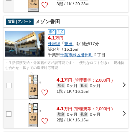
3階 / 1K / 20.28㎡
メゾン誉田
賃貸 | アパート
敷0
礼0
4.1
万円
外房線
「
誉田
」駅 徒歩17分
築34年 / 16.15㎡
千葉県
千葉市緑区
誉田町
２丁目
～生活保護受給・外国籍の方相談可能です～ 便利なロフト付き♪ 現地待
ち合わせ・駅までの送迎対応可能
4.1
万
円
(管理費等：2,000円 )
0ヶ月
0ヶ月
敷金
礼金
1階 / 1K / 16.15㎡
4.1
万
円
(管理費等：2,000円 )
0ヶ月
0ヶ月
敷金
礼金
2階 / 1K / 16.15㎡