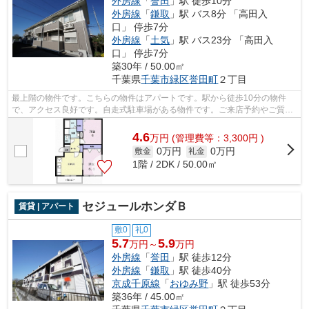
外房線
「
誉田
」駅 徒歩10分
外房線
「
鎌取
」駅 バス8分 「高田入
口」 停歩7分
外房線
「
土気
」駅 バス23分 「高田入
口」 停歩7分
築30年 / 50.00㎡
千葉県
千葉市緑区
誉田町
２丁目
最上階の物件です。こちらの物件はアパートです。駅から徒歩10分の物件
で、アクセス良好です。自走式駐車場がある物件です。ご来店予約やご質問
などは043-300-0080から承っております...
4.6
万
円
(管理費等：3,300円 )
0万円
0万円
敷金
礼金
1階 / 2DK / 50.00㎡
セジュールホンダＢ
賃貸 | アパート
敷0
礼0
5.7
5.9
万円～
万円
外房線
「
誉田
」駅 徒歩12分
外房線
「
鎌取
」駅 徒歩40分
京成千原線
「
おゆみ野
」駅 徒歩53分
築36年 / 45.00㎡