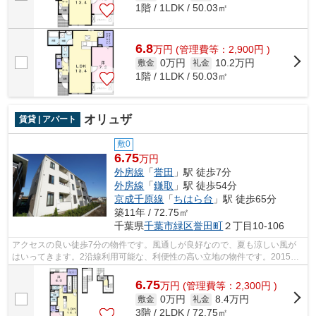
1階 / 1LDK / 50.03㎡
6.8
万
円
(管理費等：2,900円 )
0万円
10.2万円
敷金
礼金
1階 / 1LDK / 50.03㎡
オリュザ
賃貸 | アパート
敷0
6.75
万円
外房線
「
誉田
」駅 徒歩7分
外房線
「
鎌取
」駅 徒歩54分
京成千原線
「
ちはら台
」駅 徒歩65分
築11年 / 72.75㎡
千葉県
千葉市緑区
誉田町
２丁目10-106
アクセスの良い徒歩7分の物件です。風通しが良好なので、夏も涼しい風が
はいってきます。2沿線利用可能な、利便性の高い立地の物件です。2015年
築で多くの方からご好評頂いている物件...
6.75
万
円
(管理費等：2,300円 )
0万円
8.4万円
敷金
礼金
3階 / 2LDK / 72.75㎡