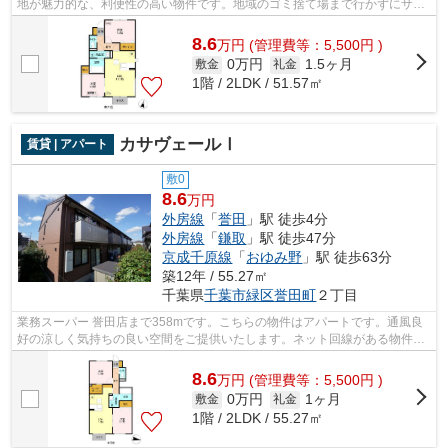
地が魅力的な、利便性の高い物件です。地域のゴミ捨て場まで行かずにサッ
とゴミ出しできるように、共用部にゴミ...
8.6
万
円
(管理費等：5,500円 )
0万円
1.5ヶ月
敷金
礼金
1階 / 2LDK / 51.57㎡
カサヴェールⅠ
賃貸 | アパート
敷0
8.6
万円
外房線
「
誉田
」駅 徒歩4分
外房線
「
鎌取
」駅 徒歩47分
京成千原線
「
おゆみ野
」駅 徒歩63分
築12年 / 55.27㎡
千葉県
千葉市緑区
誉田町
２丁目
業務スーパー 誉田店まで358mです。こちらの物件はアパートです。通風良
好の涼しく気持ちの良い空間をご提供いたします。ネット回線がある物件で
す。ココ外房線誉田近辺にて、新着情報...
8.6
万
円
(管理費等：5,500円 )
0万円
1ヶ月
敷金
礼金
1階 / 2LDK / 55.27㎡