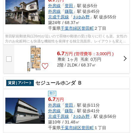
万円
外房線
「
誉田
」駅 徒歩5分
外房線
「
鎌取
」駅 徒歩45分
京成千原線
「
おゆみ野
」駅 徒歩55分
築24年 / 68.37㎡
千葉県
千葉市緑区
誉田町
２丁目
誉田駅前郵便局(126m)が近いので荷物や郵便の受け取りに行くも楽。女性の
方のお化粧時にも快適な機能性を発揮する独立洗面所。レイアウトも変えや
すいコンパクトな間取りのアパートで...
6.7
万
円
(管理費等：3,000円 )
1ヶ月
0万円
敷金
礼金
2階 / 2LDK / 68.37㎡
セジュールホンダ Ｂ
賃貸 | アパート
敷0
6.7
万円
外房線
「
誉田
」駅 徒歩11分
外房線
「
鎌取
」駅 徒歩41分
京成千原線
「
おゆみ野
」駅 徒歩56分
築10年 / 31.48㎡
千葉県
千葉市緑区
誉田町
１丁目