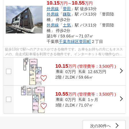
10.15
10.55
万円～
万円
外房線
「
誉田
」駅 徒歩13分
外房線
「
鎌取
」駅 バス13分 「誉田陸
橋」 停歩2分
外房線
「
土気
」駅 バス11分 「誉田陸
橋」 停歩2分
築1年 / 59.66㎡～71.07㎡
千葉県
千葉市緑区
誉田町
２丁目
徒歩13分で駅へのアクセスができる物件です。お車をお持ちの方にもオスス
メの、自走式駐車場を利用できる物件です。インターネット有り物件なの
で、ネットをよく使う方におすすめです...
10.15
万
円
(管理費等：3,500円 )
0万円
12.65万円
敷金
礼金
2階 / 2LDK / 59.66㎡
10.55
万
円
(管理費等：3,500円 )
0万円
1ヶ月
敷金
礼金
3階 / 2LDK / 71.07㎡
次の30件へ