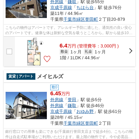
外房線
「
鎌取
」駅 徒歩55分
京成千原線
「
ちはら台
」駅 徒歩76分
築11年 / 44.96㎡
千葉県
千葉市緑区
誉田町
２丁目20-879
こちらの物件はアパートです。アレルギー予防に適した、通気性の良い安心
のアパートです。健康な体は新鮮な空気を吸うところから。駅から徒歩10分
の物件で、アクセス良好です。新たな...
6.4
万
円
(管理費等：3,000円 )
1ヶ月
1ヶ月
敷金
礼金
1階 / 1LDK / 44.96㎡
メイヒルズ
賃貸 | アパート
敷0
6.45
万円
外房線
「
誉田
」駅 徒歩5分
外房線
「
鎌取
」駅 徒歩46分
京成千原線
「
おゆみ野
」駅 徒歩61分
築28年 / 45.15㎡
千葉県
千葉市緑区
誉田町
２丁目
銀行窓口での用事も楽にできる(千葉銀行誉田支店まで徒歩4分)。こちらの物
件は自走式駐車場がご利用いただけます。最上階の物件です。今や必需品と