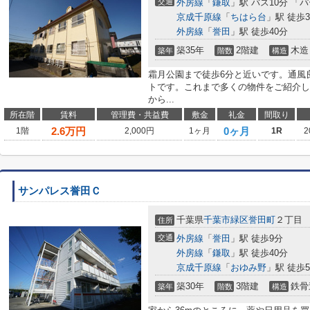
交通
外房線
「
鎌取
」駅 バス10分 「
京成千原線
「
ちはら台
」駅 徒歩3
外房線
「
誉田
」駅 徒歩40分
築35年
2階建
木造
築年
階数
構造
霜月公園まで徒歩6分と近いです。通風
トです。これまで多くの物件をご紹介し
から...
所在階
賃料
管理費・共益費
敷金
礼金
間取り
2.6
万円
0ヶ月
1階
2,000円
1ヶ月
1R
2
サンパレス誉田Ｃ
千葉県
千葉市緑区
誉田町
２丁目
住所
交通
外房線
「
誉田
」駅 徒歩9分
外房線
「
鎌取
」駅 徒歩40分
京成千原線
「
おゆみ野
」駅 徒歩5
築30年
3階建
鉄骨
築年
階数
構造