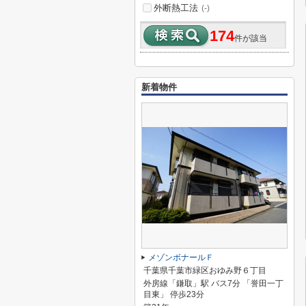
外断熱工法
(-)
174
件が該当
新着物件
メゾンボナールＦ
千葉県千葉市緑区おゆみ野６丁目
外房線「鎌取」駅 バス7分 「誉田一丁
目東」 停歩23分