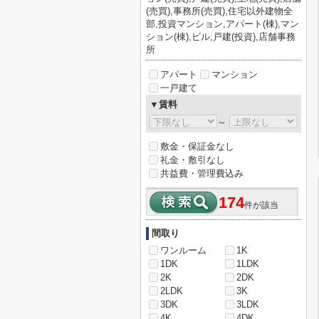
(売買),事務所(売買),住宅以外建物全
部,投資マンション,アパート(棟),マン
ション(棟),ビル,戸建(投資),店舗事務
所
アパート
マンション
一戸建て
▼賃料
～
敷金・保証金なし
礼金・敷引なし
共益費・管理費込み
174
件が該当
間取り
ワンルーム
1K
1DK
1LDK
2K
2DK
2LDK
3K
3DK
3LDK
4K
4DK