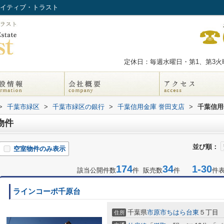
ネイティブ・トラスト
定休日：毎週水曜日・第1、第3火曜
>
千葉市緑区
>
千葉市緑区の銀行
>
千葉信用金庫 誉田支店
>
千葉信用
物件
並び順：
空室物件のみ表示
174
34
1-30
該当公開件数
件 販売数
件
件
ラインコーポ千原台
千葉県
市原市
ちはら台東
５丁目
住所