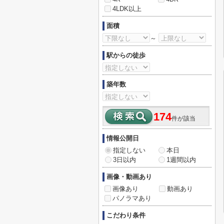
4LDK以上
面積
～
駅からの徒歩
築年数
174
件が該当
情報公開日
指定しない
本日
3日以内
1週間以内
画像・動画あり
画像あり
動画あり
パノラマあり
こだわり条件