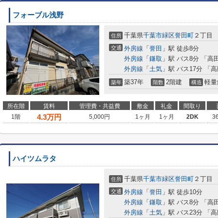
フォーブル浅野
千葉県
千葉市緑区
誉田町
２丁目
住所
交通
外房線
「
誉田
」駅 徒歩8分
外房線
「
鎌取
」駅 バス8分 「高
外房線
「
土気
」駅 バス17分 「
築37年
2階建
軽量
築年
階数
構造
所在階
賃料
管理費・共益費
敷金
礼金
間取り
4.3
万円
1階
5,000円
1ヶ月
1ヶ月
2DK
3
ハイツムラタ
千葉県
千葉市緑区
誉田町
２丁目
住所
交通
外房線
「
誉田
」駅 徒歩10分
外房線
「
鎌取
」駅 バス8分 「高
外房線
「
土気
」駅 バス23分 「