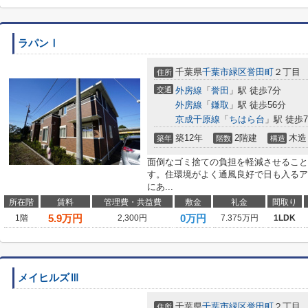
ラパンⅠ
千葉県
千葉市緑区
誉田町
２丁目
住所
交通
外房線
「
誉田
」駅 徒歩7分
外房線
「
鎌取
」駅 徒歩56分
京成千原線
「
ちはら台
」駅 徒歩7
築12年
2階建
木造
築年
階数
構造
面倒なゴミ捨ての負担を軽減させること
す。住環境がよく通風良好で日も入るア
にあ...
所在階
賃料
管理費・共益費
敷金
礼金
間取り
5.9
万円
0万円
1階
2,300円
7.375万円
1LDK
メイヒルズⅢ
千葉県
千葉市緑区
誉田町
２丁目
住所