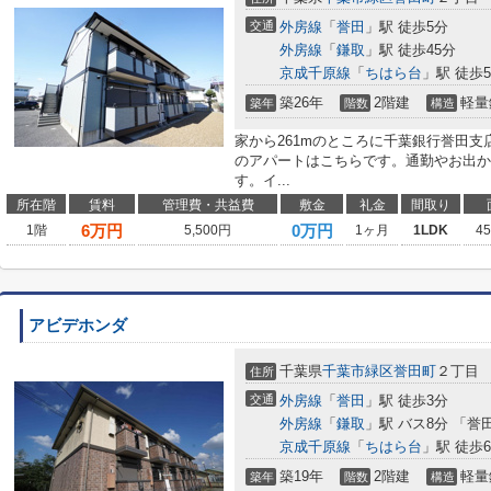
交通
外房線
「
誉田
」駅 徒歩5分
外房線
「
鎌取
」駅 徒歩45分
京成千原線
「
ちはら台
」駅 徒歩5
築26年
2階建
軽量
築年
階数
構造
家から261mのところに千葉銀行誉田
のアパートはこちらです。通勤やお出か
す。イ...
所在階
賃料
管理費・共益費
敷金
礼金
間取り
6
万円
0万円
1階
5,500円
1ヶ月
1LDK
4
アビデホンダ
千葉県
千葉市緑区
誉田町
２丁目
住所
交通
外房線
「
誉田
」駅 徒歩3分
外房線
「
鎌取
」駅 バス8分 「誉
京成千原線
「
ちはら台
」駅 徒歩6
築19年
2階建
軽量
築年
階数
構造