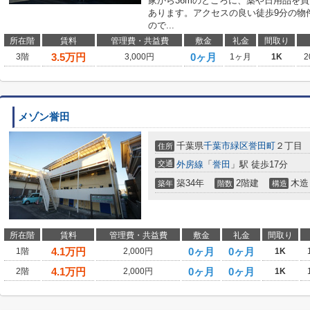
家から36mのところに、薬や日用品を
あります。アクセスの良い徒歩9分の物
ので...
所在階
賃料
管理費・共益費
敷金
礼金
間取り
3.5
万円
0ヶ月
3階
3,000円
1ヶ月
1K
2
メゾン誉田
千葉県
千葉市緑区
誉田町
２丁目
住所
交通
外房線
「
誉田
」駅 徒歩17分
築34年
2階建
木造
築年
階数
構造
所在階
賃料
管理費・共益費
敷金
礼金
間取り
4.1
万円
0ヶ月
0ヶ月
1階
2,000円
1K
4.1
万円
0ヶ月
0ヶ月
2階
2,000円
1K