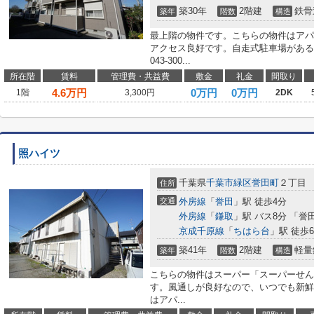
築30年
2階建
鉄骨
築年
階数
構造
最上階の物件です。こちらの物件はアパ
アクセス良好です。自走式駐車場がある
043-300...
所在階
賃料
管理費・共益費
敷金
礼金
間取り
4.6
万円
0万円
0万円
1階
3,300円
2DK
照ハイツ
千葉県
千葉市緑区
誉田町
２丁目
住所
交通
外房線
「
誉田
」駅 徒歩4分
外房線
「
鎌取
」駅 バス8分 「誉
京成千原線
「
ちはら台
」駅 徒歩6
築41年
2階建
軽量
築年
階数
構造
こちらの物件はスーパー「スーパーせん
す。風通しが良好なので、いつでも新鮮
はアパ...