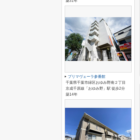
築31年
プリマヴェーラ参番館
千葉県千葉市緑区おゆみ野南２丁目
京成千原線「おゆみ野」駅 徒歩2分
築14年