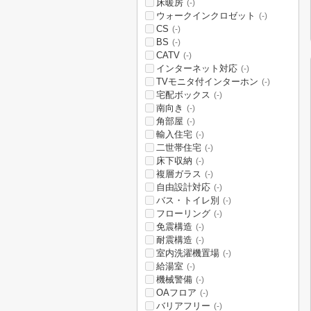
床暖房
(-)
ウォークインクロゼット
(-)
CS
(-)
BS
(-)
CATV
(-)
インターネット対応
(-)
TVモニタ付インターホン
(-)
宅配ボックス
(-)
南向き
(-)
角部屋
(-)
輸入住宅
(-)
二世帯住宅
(-)
床下収納
(-)
複層ガラス
(-)
自由設計対応
(-)
バス・トイレ別
(-)
フローリング
(-)
免震構造
(-)
耐震構造
(-)
室内洗濯機置場
(-)
給湯室
(-)
機械警備
(-)
OAフロア
(-)
バリアフリー
(-)