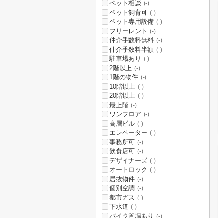
ペット相談
(-)
ペット飼育可
(-)
ペット専用設備
(-)
フリーレント
(-)
仲介手数料無料
(-)
仲介手数料半額
(-)
駐車場あり
(-)
2階以上
(-)
1階の物件
(-)
10階以上
(-)
20階以上
(-)
最上階
(-)
ワンフロア
(-)
高層ビル
(-)
エレベーター
(-)
事務所可
(-)
飲食店可
(-)
デザイナーズ
(-)
オートロック
(-)
居抜物件
(-)
個別空調
(-)
都市ガス
(-)
下水道
(-)
バイク置場あり
(-)