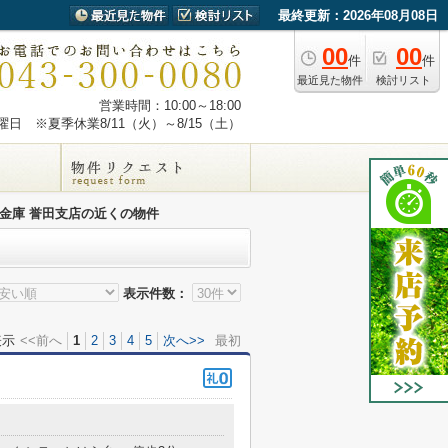
最終更新：2026年08月08日
00
00
件
件
最近見た物件
検討リスト
営業時間：10:00～18:00
日 ※夏季休業8/11（火）～8/15（土）
金庫 誉田支店の近くの物件
表示件数：
表示
<<前へ
1
2
3
4
5
次へ>>
最初