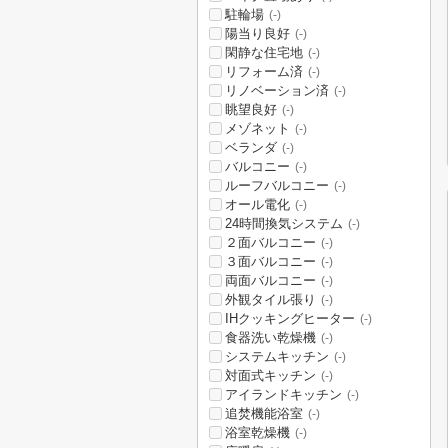
駐輪場
(-)
陽当り良好
(-)
閑静な住宅地
(-)
リフォーム済
(-)
リノベーション済
(-)
眺望良好
(-)
メゾネット
(-)
ベランダ
(-)
バルコニー
(-)
ルーフバルコニー
(-)
オール電化
(-)
24時間換気システム
(-)
２面バルコニー
(-)
３面バルコニー
(-)
両面バルコニー
(-)
外観タイル張り
(-)
IHクッキングヒーター
(-)
食器洗い乾燥機
(-)
システムキッチン
(-)
対面式キッチン
(-)
アイランドキッチン
(-)
追焚機能浴室
(-)
浴室乾燥機
(-)