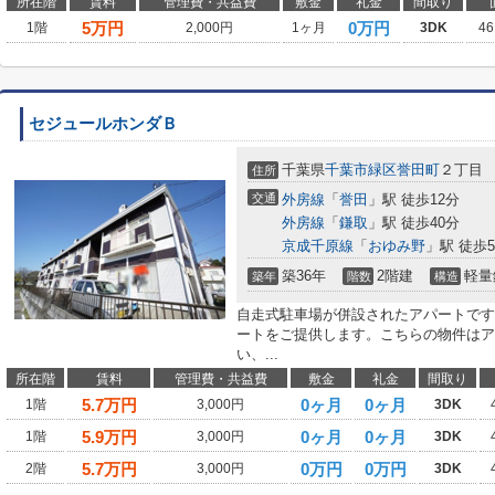
所在階
賃料
管理費・共益費
敷金
礼金
間取り
5
万円
0万円
1階
2,000円
1ヶ月
3DK
46
セジュールホンダＢ
千葉県
千葉市緑区
誉田町
２丁目
住所
交通
外房線
「
誉田
」駅 徒歩12分
外房線
「
鎌取
」駅 徒歩40分
京成千原線
「
おゆみ野
」駅 徒歩5
築36年
2階建
軽量
築年
階数
構造
自走式駐車場が併設されたアパートです
ートをご提供します。こちらの物件はア
い、...
所在階
賃料
管理費・共益費
敷金
礼金
間取り
5.7
万円
0ヶ月
0ヶ月
1階
3,000円
3DK
5.9
万円
0ヶ月
0ヶ月
1階
3,000円
3DK
5.7
万円
0万円
0万円
2階
3,000円
3DK