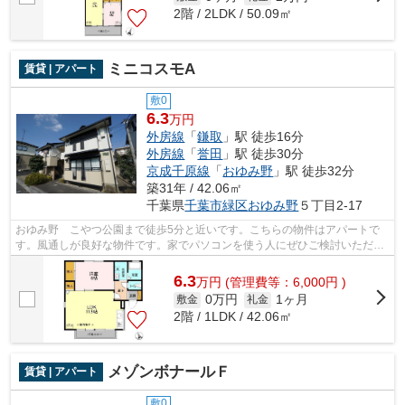
2階 / 2LDK / 50.09㎡
ミニコスモA
賃貸 | アパート
敷0
6.3
万円
外房線
「
鎌取
」駅 徒歩16分
外房線
「
誉田
」駅 徒歩30分
京成千原線
「
おゆみ野
」駅 徒歩32分
築31年 / 42.06㎡
千葉県
千葉市緑区
おゆみ野
５丁目2-17
おゆみ野 こやつ公園まで徒歩5分と近いです。こちらの物件はアパートで
す。風通しが良好な物件です。家でパソコンを使う人にぜひご検討いただき
たいインターネット有り物件です。株式...
6.3
万
円
(管理費等：6,000円 )
0万円
1ヶ月
敷金
礼金
2階 / 1LDK / 42.06㎡
メゾンボナールＦ
賃貸 | アパート
敷0