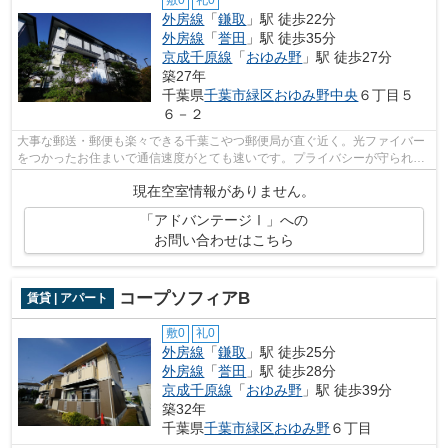
外房線
「
鎌取
」駅 徒歩22分
外房線
「
誉田
」駅 徒歩35分
京成千原線
「
おゆみ野
」駅 徒歩27分
築27年
千葉県
千葉市緑区
おゆみ野中央
６丁目５
６－２
大事な郵送・郵便も楽々できる千葉こやつ郵便局が直ぐ近く。光ファイバー
をつかったお住まいで通信速度がとても速いです。プライバシーが守られる
角部屋で快適に暮らす事ができます。...
現在空室情報がありません。
「アドバンテージⅠ」への
お問い合わせはこちら
コープソフィアB
賃貸 | アパート
敷0
礼0
外房線
「
鎌取
」駅 徒歩25分
外房線
「
誉田
」駅 徒歩28分
京成千原線
「
おゆみ野
」駅 徒歩39分
築32年
千葉県
千葉市緑区
おゆみ野
６丁目