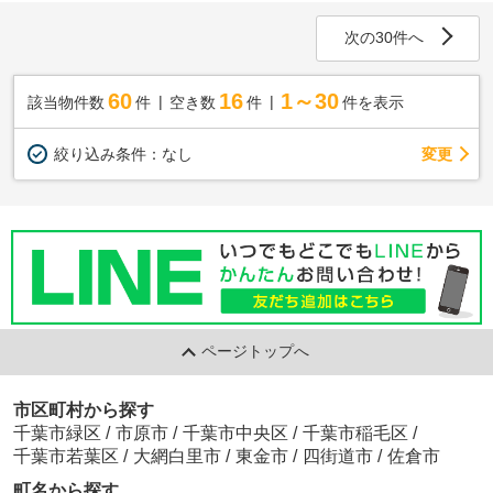
次の30件へ
60
16
1～30
該当物件数
件
空き数
件
件を表示
変更
絞り込み条件：
なし
ページトップへ
市区町村から探す
千葉市緑区
/
市原市
/
千葉市中央区
/
千葉市稲毛区
/
千葉市若葉区
/
大網白里市
/
東金市
/
四街道市
/
佐倉市
町名から探す