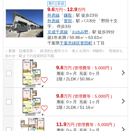
敷0
新築
9.6
12.9
万円～
万円
外房線
「
鎌取
」駅 徒歩23分
外房線
「
誉田
」駅 バス8分 「野田十文
字」 停歩3分
京成千原線
「
おゆみ野
」駅 徒歩39分
築1年未満 / 50.86㎡～63.63㎡
千葉県
千葉市緑区
誉田町
１丁目
～新築・設備充実～ 経済的な都市ガス・省エネZEH－M物件♪ 現地待ち
合わせ・駅までの送迎対応可能
9.6
万
円
(管理費等：5,000円 )
0ヶ月
0ヶ月
敷金
礼金
1階 / 2LDK / 50.86㎡
9.8
万
円
(管理費等：5,000円 )
0ヶ月
1ヶ月
敷金
礼金
1階 / 2LDK / 51.16㎡
11.9
万
円
(管理費等：5,000円 )
0ヶ月
2ヶ月
敷金
礼金