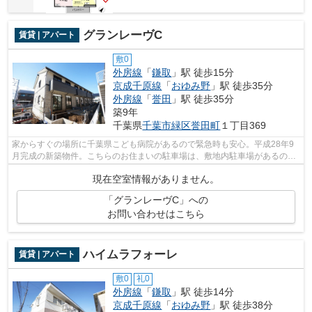
グランレーヴC
賃貸 | アパート
敷0
外房線
「
鎌取
」駅 徒歩15分
京成千原線
「
おゆみ野
」駅 徒歩35分
外房線
「
誉田
」駅 徒歩35分
築9年
千葉県
千葉市緑区
誉田町
１丁目369
家からすぐの場所に千葉県こども病院があるので緊急時も安心。平成28年9
月完成の新築物件。こちらのお住まいの駐車場は、敷地内駐車場があるので
駐車可能です。1,安心の公営水道・嬉し...
現在空室情報がありません。
「グランレーヴC」への
お問い合わせはこちら
ハイムラフォーレ
賃貸 | アパート
敷0
礼0
外房線
「
鎌取
」駅 徒歩14分
京成千原線
「
おゆみ野
」駅 徒歩38分