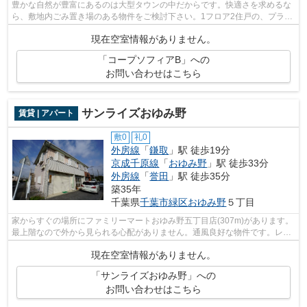
豊かな自然が豊富にあるのは大型タウンの中だからです。快適さを求めるな
ら、敷地内ごみ置き場のある物件をご検討下さい。1フロア2住戸の、プライ
バシー性も高いアパートとなっており...
現在空室情報がありません。
「コープソフィアB」への
お問い合わせはこちら
サンライズおゆみ野
賃貸 | アパート
敷0
礼0
外房線
「
鎌取
」駅 徒歩19分
京成千原線
「
おゆみ野
」駅 徒歩33分
外房線
「
誉田
」駅 徒歩35分
築35年
千葉県
千葉市緑区
おゆみ野
５丁目
家からすぐの場所にファミリーマートおゆみ野五丁目店(307m)があります。
最上階なので外から見られる心配がありません。通風良好な物件です。レイ
アウトも変えやすいコンパクトな間取...
現在空室情報がありません。
「サンライズおゆみ野」への
お問い合わせはこちら