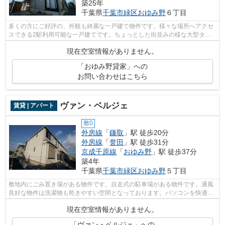
築25年
千葉県
千葉市緑区
おゆみ野
６丁目
多くの方にご好評の、外観も綺麗な一戸建て物件です。様々な場所へアクセ
スできる2駅利用可能な一戸建てです。ちょっとした街並みの様な大型タウ
ン内の一戸建てになります。駐車台数に...
現在空室情報がありません。
「おゆみ野貸家」への
お問い合わせはこちら
ヴァン・ベルジェ
賃貸 | アパート
敷0
外房線
「
鎌取
」駅 徒歩20分
外房線
「
誉田
」駅 徒歩31分
京成千原線
「
おゆみ野
」駅 徒歩37分
築4年
千葉県
千葉市緑区
おゆみ野
５丁目
敷地内にごみ置き場がある物件です。自走式の駐車場がある物件です。通風
良好な物件は洗濯物も乾きやすい空間となっております。パソコンを快適に
使いたい方に、光回線を繋いでいる物...
現在空室情報がありません。
「ヴァン・ベルジェ」への