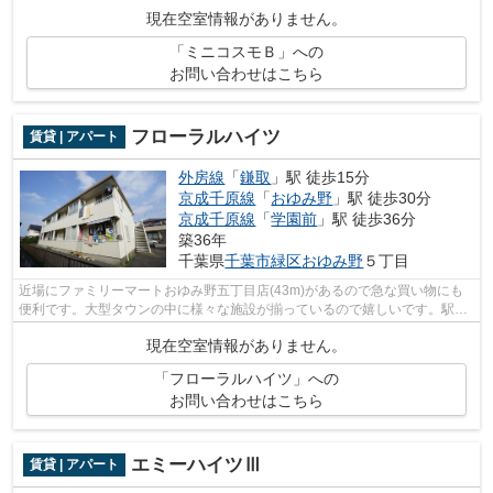
現在空室情報がありません。
「ミニコスモＢ」への
お問い合わせはこちら
フローラルハイツ
賃貸 | アパート
外房線
「
鎌取
」駅 徒歩15分
京成千原線
「
おゆみ野
」駅 徒歩30分
京成千原線
「
学園前
」駅 徒歩36分
築36年
千葉県
千葉市緑区
おゆみ野
５丁目
近場にファミリーマートおゆみ野五丁目店(43m)があるので急な買い物にも
便利です。大型タウンの中に様々な施設が揃っているので嬉しいです。駅ま
でのアクセスも快適な、徒歩15分に位置...
現在空室情報がありません。
「フローラルハイツ」への
お問い合わせはこちら
エミーハイツⅢ
賃貸 | アパート