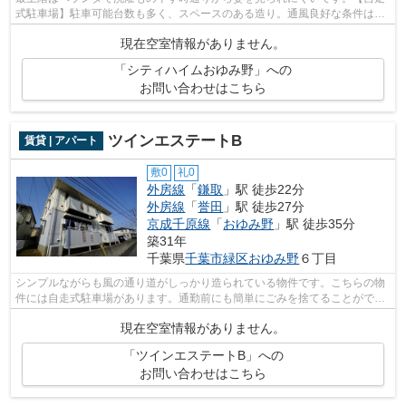
式駐車場】駐車可能台数も多く、スペースのある造り。通風良好な条件は健
康面でも大切です。そんな観点からも...
現在空室情報がありません。
「シティハイムおゆみ野」への
お問い合わせはこちら
ツインエステートB
賃貸 | アパート
敷0
礼0
外房線
「
鎌取
」駅 徒歩22分
外房線
「
誉田
」駅 徒歩27分
京成千原線
「
おゆみ野
」駅 徒歩35分
築31年
千葉県
千葉市緑区
おゆみ野
６丁目
シンプルながらも風の通り道がしっかり造られている物件です。こちらの物
件には自走式駐車場があります。通勤前にも簡単にごみを捨てることができ
る敷地内ごみ置き場付きの物件です。...
現在空室情報がありません。
「ツインエステートB」への
お問い合わせはこちら