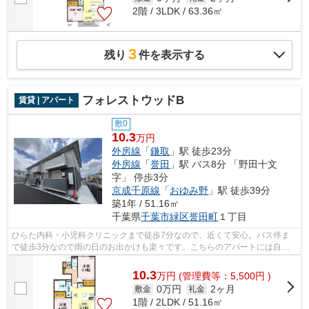
2階 / 3LDK / 63.36㎡
3
残り
件を表示する
フォレストウッドB
賃貸 | アパート
敷0
10.3
万円
外房線
「
鎌取
」駅 徒歩23分
外房線
「
誉田
」駅 バス8分 「野田十文
字」 停歩3分
京成千原線
「
おゆみ野
」駅 徒歩39分
築1年 / 51.16㎡
千葉県
千葉市緑区
誉田町
１丁目
ひらた内科・小児科クリニックまで徒歩7分なので、近くて安心。バス停ま
で徒歩3分なので雨の日のお出かけも楽々です。こちらのアパートには自走
式駐車場があります。インターネットの...
10.3
万
円
(管理費等：5,500円 )
0万円
2ヶ月
敷金
礼金
1階 / 2LDK / 51.16㎡