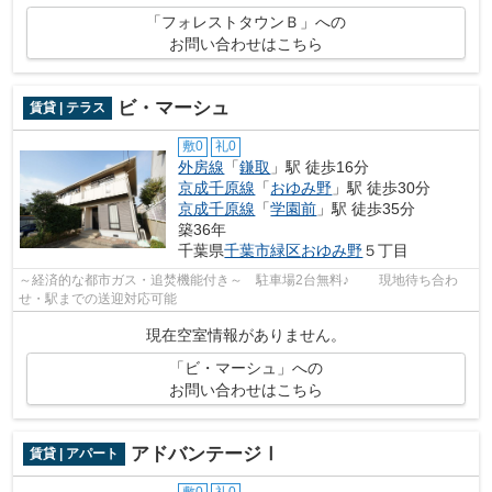
「フォレストタウンＢ」への
お問い合わせはこちら
ビ・マーシュ
賃貸 | テラス
敷0
礼0
外房線
「
鎌取
」駅 徒歩16分
京成千原線
「
おゆみ野
」駅 徒歩30分
京成千原線
「
学園前
」駅 徒歩35分
築36年
千葉県
千葉市緑区
おゆみ野
５丁目
～経済的な都市ガス・追焚機能付き～ 駐車場2台無料♪ 現地待ち合わ
せ・駅までの送迎対応可能
現在空室情報がありません。
「ビ・マーシュ」への
お問い合わせはこちら
アドバンテージⅠ
賃貸 | アパート
敷0
礼0