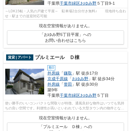
千葉県
千葉市緑区
おゆみ野
５丁目9-1
～LDK15帖・人気の戸建て平屋～ 駐車場2台分付き無料♪ 現地待ち合わ
せ・駅までの送迎対応可能
現在空室情報がありません。
「おゆみ野5丁目平屋」への
お問い合わせはこちら
プルミエール Ｄ棟
賃貸 | アパート
敷0
外房線
「
鎌取
」駅 徒歩17分
京成千原線
「
おゆみ野
」駅 徒歩34分
外房線
「
誉田
」駅 徒歩30分
築9年
千葉県
千葉市緑区
おゆみ野
５丁目
使い勝手のいいコンパクトな間取りが特徴。通風良好な物件はいつでも気持
ちの良い空間です。利便性が高いといわれている大型タウン内の物件となっ
ています。普段からパソコンを使う方...
現在空室情報がありません。
「プルミエール Ｄ棟」への