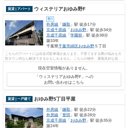
ウィステリアおゆみ野F
賃貸 | アパート
敷0
外房線
「
鎌取
」駅 徒歩17分
京成千原線
「
おゆみ野
」駅 徒歩34分
京成千原線
「
学園前
」駅 徒歩38分
築33年
千葉県
千葉市緑区
おゆみ野
５丁目
こちらのアパートには自走式駐車場があります。子育てをする際の悩みも大
型タウン内なら解決できるかもしれません。こちらの物件、通風良好な居住
環境でどなた様の健康にも良いおすす...
現在空室情報がありません。
「ウィステリアおゆみ野F」への
お問い合わせはこちら
おゆみ野5丁目平屋
賃貸 | 一戸建て
外房線
「
鎌取
」駅 徒歩22分
外房線
「
誉田
」駅 徒歩28分
京成千原線
「
おゆみ野
」駅 徒歩35分
築24年