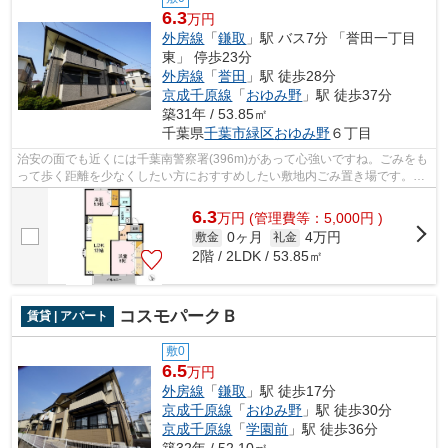
6.3
万円
外房線
「
鎌取
」駅 バス7分 「誉田一丁目
東」 停歩23分
外房線
「
誉田
」駅 徒歩28分
京成千原線
「
おゆみ野
」駅 徒歩37分
築31年 / 53.85㎡
千葉県
千葉市緑区
おゆみ野
６丁目
治安の面でも近くには千葉南警察署(396m)があって心強いですね。ごみをも
って歩く距離を少なくしたい方におすすめしたい敷地内ごみ置き場です。ご
利用できる沿線は2つあり、電車でのお...
6.3
万
円
(管理費等：5,000円 )
0ヶ月
4万円
敷金
礼金
2階 / 2LDK / 53.85㎡
コスモパークＢ
賃貸 | アパート
敷0
6.5
万円
外房線
「
鎌取
」駅 徒歩17分
京成千原線
「
おゆみ野
」駅 徒歩30分
京成千原線
「
学園前
」駅 徒歩36分