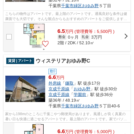
築32年 / 52.10㎡
千葉県
千葉市緑区
おゆみ野
５丁目
こちらの物件はアパートです。最上階のアパートです。通風良好な条件は健
康面でも大切です。そんな観点からもおすすめのアパートをご提供します。
インターネット有り物件なので、ネッ...
6.5
万
円
(管理費等：5,500円 )
0ヶ月
3万円
敷金
礼金
2階 / 2DK / 52.10㎡
ウィステリアおゆみ野C
賃貸 | アパート
敷0
6.6
万円
外房線
「
鎌取
」駅 徒歩17分
京成千原線
「
おゆみ野
」駅 徒歩30分
京成千原線
「
学園前
」駅 徒歩36分
築36年 / 48.19㎡
千葉県
千葉市緑区
おゆみ野
５丁目40-6
家から198mのところに千葉こやつ郵便局があります。風通しが良く真夏の
暑い日も快適に過ごせるアパートです。最上階のアパートです。家でパソコ
ンを使う人にぜひご検討いただきたいイ...
6.6
万
円
(管理費等：5,000円 )