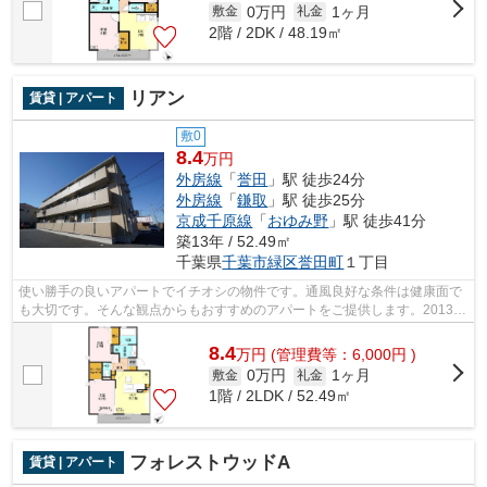
0万円
1ヶ月
敷金
礼金
2階 / 2DK / 48.19㎡
リアン
賃貸 | アパート
敷0
8.4
万円
外房線
「
誉田
」駅 徒歩24分
外房線
「
鎌取
」駅 徒歩25分
京成千原線
「
おゆみ野
」駅 徒歩41分
築13年 / 52.49㎡
千葉県
千葉市緑区
誉田町
１丁目
使い勝手の良いアパートでイチオシの物件です。通風良好な条件は健康面で
も大切です。そんな観点からもおすすめのアパートをご提供します。2013年
築で、多くの方がご満足の物件はこち...
8.4
万
円
(管理費等：6,000円 )
0万円
1ヶ月
敷金
礼金
1階 / 2LDK / 52.49㎡
フォレストウッドA
賃貸 | アパート