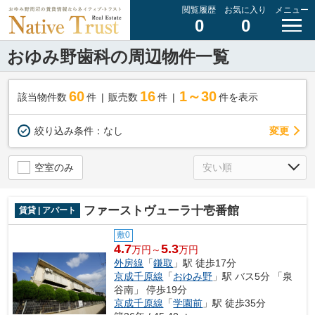
閲覧履歴
お気に入り
メニュー
0
0
おゆみ野歯科の周辺物件一覧
60
16
1～30
該当物件数
件
販売数
件
件を表示
変更
絞り込み条件：
なし
空室のみ
ファーストヴューラ十壱番館
賃貸 | アパート
敷0
4.7
5.3
万円～
万円
外房線
「
鎌取
」駅 徒歩17分
京成千原線
「
おゆみ野
」駅 バス5分 「泉
谷南」 停歩19分
京成千原線
「
学園前
」駅 徒歩35分