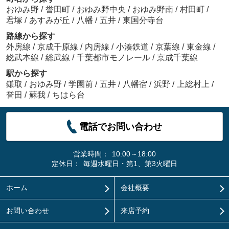
おゆみ野
/
誉田町
/
おゆみ野中央
/
おゆみ野南
/
村田町
/
君塚
/
あすみが丘
/
八幡
/
五井
/
東国分寺台
路線から探す
外房線
/
京成千原線
/
内房線
/
小湊鉄道
/
京葉線
/
東金線
/
総武本線
/
総武線
/
千葉都市モノレール
/
京成千葉線
駅から探す
鎌取
/
おゆみ野
/
学園前
/
五井
/
八幡宿
/
浜野
/
上総村上
/
誉田
/
蘇我
/
ちはら台
電話でお問い合わせ
営業時間：
10:00～18:00
定休日：
毎週水曜日・第1、第3火曜日
ホーム
会社概要
お問い合わせ
来店予約