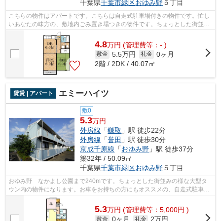
千葉県
千葉市緑区
おゆみ野
５丁目
こちらの物件はアパートです。こちらは自走式駐車場付きの物件です。忙し
いあなたの味方の、敷地内ごみ置き場つきの物件です。ちょっとした街並み
の様な大型タウン内のアパートになり...
4.8
万
円
(管理費等：- )
5.5万円
0ヶ月
敷金
礼金
2階 / 2DK / 40.07㎡
エミーハイツ
賃貸 | アパート
敷0
5.3
万円
外房線
「
鎌取
」駅 徒歩22分
外房線
「
誉田
」駅 徒歩30分
京成千原線
「
おゆみ野
」駅 徒歩37分
築32年 / 50.09㎡
千葉県
千葉市緑区
おゆみ野
５丁目
おゆみ野 なかよし公園まで240mです。ちょっとした街並みの様な大型タ
ウン内の物件になります。お車をお持ちの方にもオススメの、自走式駐車場
を利用できる物件です。ご来店予約やご...
5.3
万
円
(管理費等：5,000円 )
0ヶ月
2万円
敷金
礼金