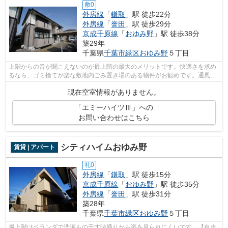
敷0
外房線
「
鎌取
」駅 徒歩22分
外房線
「
誉田
」駅 徒歩29分
京成千原線
「
おゆみ野
」駅 徒歩38分
築29年
千葉県
千葉市緑区
おゆみ野
５丁目
上階からの音が聞こえないのが最上階の最大のメリットです。快適さを求め
るなら、ゴミ捨てが楽な敷地内ごみ置き場のある物件がお勧めです。通風良
好で常に新鮮な空気を送り込むアパー...
現在空室情報がありません。
「エミーハイツⅢ」への
お問い合わせはこちら
シティハイムおゆみ野
賃貸 | アパート
礼0
外房線
「
鎌取
」駅 徒歩15分
京成千原線
「
おゆみ野
」駅 徒歩35分
外房線
「
誉田
」駅 徒歩31分
築28年
千葉県
千葉市緑区
おゆみ野
５丁目
最上階はベランダで洗濯もの干す時通りから姿を見られにくいです。【自走