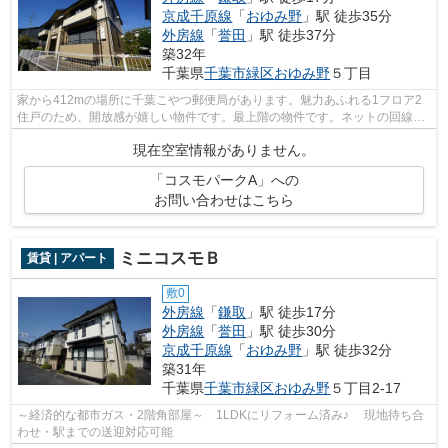
京成千原線
「
おゆみ野
」駅 徒歩35分
外房線
「
誉田
」駅 徒歩37分
築32年
千葉県
千葉市緑区
おゆみ野
５丁目
家から412mの場所に千葉こやつ郵便局があります。魅力あふれる1フロア2
住戸のため、開放感が嬉しい物件です。最上階の物件です。ネットの回線工
事が済んでいるのですぐにパソコンが使...
現在空室情報がありません。
「コスモパークA」への
お問い合わせはこちら
ミニコスモＢ
賃貸 | アパート
敷0
外房線
「
鎌取
」駅 徒歩17分
外房線
「
誉田
」駅 徒歩30分
京成千原線
「
おゆみ野
」駅 徒歩32分
築31年
千葉県
千葉市緑区
おゆみ野
５丁目2-17
～経済的な都市ガス・2階角部屋～ 1LDKにリフォーム済み♪ 現地待ち合
わせ・駅までの送迎対応可能