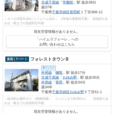
京成千原線
「
学園前
」駅 徒歩38分
築37年
千葉県
千葉市緑区
誉田町
１丁目368-12
～オール洋室2LDKにリフォーム済み～ 2年毎の更新料不要♪ 現地待ち合
わせ・駅までの送迎対応可能
現在空室情報がありません。
「ハイムラフォーレ」への
お問い合わせはこちら
フォレストタウンＢ
賃貸 | アパート
敷0
礼0
外房線
「
鎌取
」駅 徒歩17分
京成千原線
「
おゆみ野
」駅 徒歩30分
外房線
「
誉田
」駅 徒歩34分
築34年
千葉県
千葉市緑区
おゆみ野
５丁目51-1
～経済的な都市ガス・2階角部屋～ コンビニまで約300ｍ♪ 現地待ち合
わせ・駅までの送迎対応可能
現在空室情報がありません。