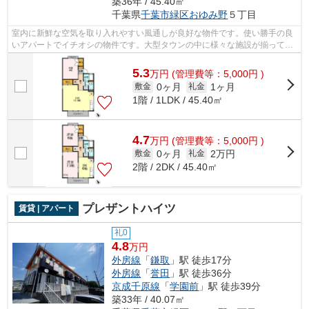
築36年 / 45.40㎡
千葉県
千葉市緑区
おゆみ野
５丁目
室内に新鮮な空気を取り入れやすい風通しが良好な物件です。使い勝手の良
いアパートでイチオシの物件です。大型タウンの中に様々な施設が揃ってい
るので嬉しいです。ご来店予約やご質...
5.3
万
円
(管理費等：5,000円 )
0ヶ月
1ヶ月
敷金
礼金
1階 / 1LDK / 45.40㎡
4.7
万
円
(管理費等：5,000円 )
0ヶ月
2万円
敷金
礼金
2階 / 2DK / 45.40㎡
プレザントハイツ
賃貸 | アパート
礼0
4.8
万円
外房線
「
鎌取
」駅 徒歩17分
外房線
「
誉田
」駅 徒歩36分
京成千原線
「
学園前
」駅 徒歩39分
築33年 / 40.07㎡