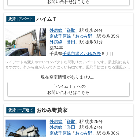
お問い合わせはこちら
ハイムＴ
賃貸 | アパート
外房線
「
鎌取
」駅 徒歩24分
京成千原線
「
おゆみ野
」駅 徒歩35分
外房線
「
誉田
」駅 徒歩31分
築34年
千葉県
千葉市緑区
おゆみ野
６丁目
レイアウトも変えやすいコンパクトな間取りのアパートです。最上階にあり
ますので、外から虫が入ってきにくい特徴です。風邪予防にもなる通風シス
テムが整った換気がしやすいシンプル...
現在空室情報がありません。
「ハイムＴ」への
お問い合わせはこちら
おゆみ野貸家
賃貸 | 一戸建て
外房線
「
鎌取
」駅 徒歩25分
外房線
「
誉田
」駅 徒歩27分
京成千原線
「
おゆみ野
」駅 徒歩38分