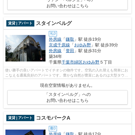
お問い合わせはこちら
スタインベルグ
賃貸 | アパート
礼0
外房線
「
鎌取
」駅 徒歩19分
京成千原線
「
おゆみ野
」駅 徒歩39分
外房線
「
誉田
」駅 徒歩31分
築34年
千葉県
千葉市緑区
おゆみ野
５丁目
使い勝手の良いアパートでイチオシの物件です。空気の入れ替えも簡単にお
こなえる通風良好のアパートです。豊かな自然が豊富にあるのは大型タウン
の中だからです。千葉市緑区で物件を...
現在空室情報がありません。
「スタインベルグ」への
お問い合わせはこちら
コスモパークA
賃貸 | アパート
敷0
外房線
「
鎌取
」駅 徒歩17分