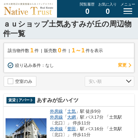
閲覧履歴
お気に入り
メニュー
0
0
ａｕショップ土気あすみが丘の周辺物
件一覧
1
0
1～1
該当物件数
件
販売数
件
件を表示
変更
絞り込み条件：
なし
空室のみ
あすみが丘ハイツ
賃貸 | アパート
外房線
「
土気
」駅 徒歩9分
外房線
「
大網
」駅 バス17分 「土気駅
〔北口〕」 停歩11分
外房線
「
誉田
」駅 バス16分 「土気駅
〔北口〕」 停歩11分