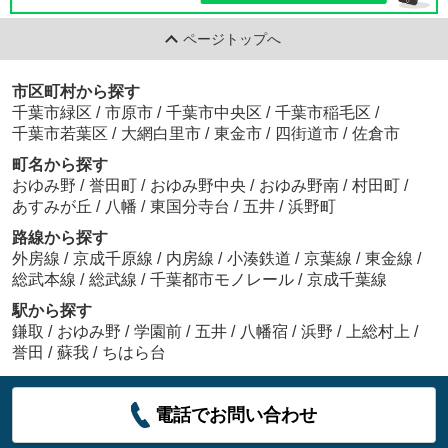
ページトップへ
市区町村から探す
千葉市緑区
/
市原市
/
千葉市中央区
/
千葉市稲毛区
/
千葉市若葉区
/
大網白里市
/
東金市
/
四街道市
/
佐倉市
町名から探す
おゆみ野
/
誉田町
/
おゆみ野中央
/
おゆみ野南
/
村田町
/
あすみが丘
/
八幡
/
東国分寺台
/
五井
/
浜野町
路線から探す
外房線
/
京成千原線
/
内房線
/
小湊鉄道
/
京葉線
/
東金線
/
総武本線
/
総武線
/
千葉都市モノレール
/
京成千葉線
駅から探す
鎌取
/
おゆみ野
/
学園前
/
五井
/
八幡宿
/
浜野
/
上総村上
/
誉田
/
蘇我
/
ちはら台
電話でお問い合わせ