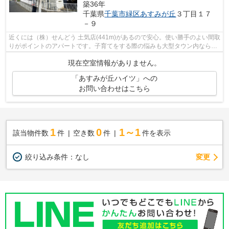
築36年
千葉県
千葉市緑区
あすみが丘
３丁目１７
－９
近くには（株）せんどう 土気店(441m)があるので安心。使い勝手のよい間取
りがポイントのアパートです。子育てをする際の悩みも大型タウン内なら解
決できるかもしれません。好評の駅近...
現在空室情報がありません。
「あすみが丘ハイツ」への
お問い合わせはこちら
1
0
1～1
該当物件数
件
空き数
件
件を表示
変更
絞り込み条件：
なし