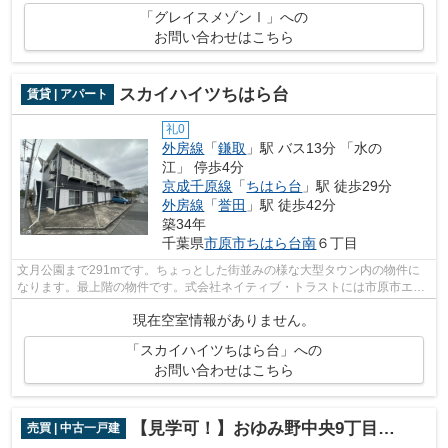
「グレイスメゾンⅠ」への
お問い合わせはこちら
スカイハイツちはら台
賃貸 | アパート
礼0
外房線
「
鎌取
」駅 バス13分 「水の
江」 停歩4分
京成千原線
「
ちはら台
」駅 徒歩29分
外房線
「
誉田
」駅 徒歩42分
築34年
千葉県
市原市
ちはら台南
６丁目
文月公園まで291mです。ちょっとした街並みの様な大型タウン内の物件に
なります。最上階の物件です。式会社ネイティブ・トラストには市原市エリ
アの賃貸情報がございます。お電話043-3...
現在空室情報がありません。
「スカイハイツちはら台」への
お問い合わせはこちら
【見学可！】おゆみ野中央9丁目中古戸建
売買 | 中古一戸建