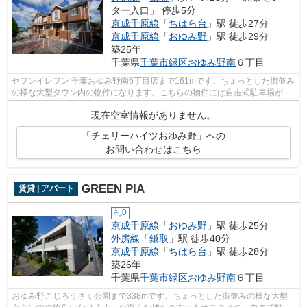
ター入口」 停歩5分
京成千原線
「
ちはら台
」駅 徒歩27分
京成千原線
「
おゆみ野
」駅 徒歩29分
築25年
千葉県
千葉市緑区
おゆみ野南
６丁目
セブンイレブン 千葉おゆみ野南6丁目店まで161mです。ちょっとした街並み
の様な大型タウン内の物件になります。こちらの物件には自走式駐車場があ
ります。株式会社ネイティブ・トラス...
現在空室情報がありません。
「チェリーハイツおゆみ野」への
お問い合わせはこちら
GREEN PIA
賃貸 | アパート
礼0
京成千原線
「
おゆみ野
」駅 徒歩25分
外房線
「
鎌取
」駅 徒歩40分
京成千原線
「
ちはら台
」駅 徒歩28分
築26年
千葉県
千葉市緑区
おゆみ野南
６丁目
おゆみ野こじろうさく公園まで338mです。ちょっとした街並みの様な大型