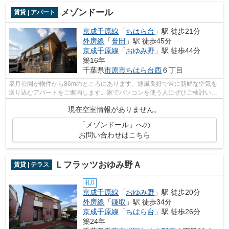
メゾンドール
賃貸 | アパート
京成千原線
「
ちはら台
」駅 徒歩21分
外房線
「
誉田
」駅 徒歩45分
京成千原線
「
おゆみ野
」駅 徒歩44分
築16年
千葉県
市原市
ちはら台西
６丁目
皐月公園が物件から86mのところにあります。通風良好で常に新鮮な空気を
送り込むアパートをご案内します。家でパソコンを使う人にぜひご検討いた
だきたいインターネット有り物件です。...
現在空室情報がありません。
「メゾンドール」への
お問い合わせはこちら
Ｌフラッツおゆみ野Ａ
賃貸 | テラス
礼0
京成千原線
「
おゆみ野
」駅 徒歩20分
外房線
「
鎌取
」駅 徒歩34分
京成千原線
「
ちはら台
」駅 徒歩26分
築24年