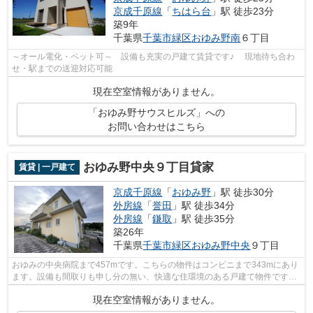
京成千原線
「
ちはら台
」駅 徒歩23分
築9年
千葉県
千葉市緑区
おゆみ野南
６丁目
～オール電化・ペット可～ 設備も充実の戸建て賃貸です♪ 現地待ち合わ
せ・駅までの送迎対応可能
現在空室情報がありません。
「おゆみ野サウスヒルズ」への
お問い合わせはこちら
おゆみ野中央９丁目貸家
賃貸 | 一戸建て
京成千原線
「
おゆみ野
」駅 徒歩30分
外房線
「
誉田
」駅 徒歩34分
外房線
「
鎌取
」駅 徒歩35分
築26年
千葉県
千葉市緑区
おゆみ野中央
９丁目
おゆみの中央病院まで457mです。こちらの物件はコンビニまで343mにあり
ます。設備も間取りも申し分の無い、快適な住環境のある戸建て物件です。
通風システムが整った換気がしやすい物...
現在空室情報がありません。