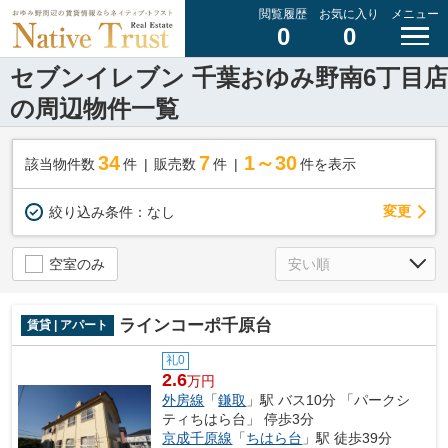
閲覧履歴
お気に入り
メニュー
0
0
セブンイレブン 千葉おゆみ野南6丁目店
の周辺物件一覧
34
7
1～30
該当物件数
件
販売数
件
件を表示
変更
絞り込み条件：
なし
空室のみ
ラインコーポ千原台
賃貸 | アパート
礼0
2.6
万円
外房線
「
鎌取
」駅 バス10分 「パークシ
ティちはら台」 停歩3分
京成千原線
「
ちはら台
」駅 徒歩39分