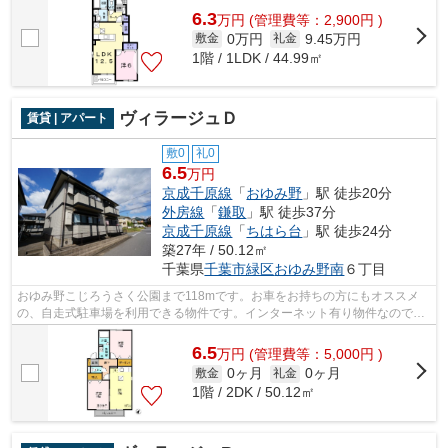
6.3
万
円
(管理費等：2,900円 )
0万円
9.45万円
敷金
礼金
1階 / 1LDK / 44.99㎡
ヴィラージュＤ
賃貸 | アパート
敷0
礼0
6.5
万円
京成千原線
「
おゆみ野
」駅 徒歩20分
外房線
「
鎌取
」駅 徒歩37分
京成千原線
「
ちはら台
」駅 徒歩24分
築27年 / 50.12㎡
千葉県
千葉市緑区
おゆみ野南
６丁目
おゆみ野こじろうさく公園まで118mです。お車をお持ちの方にもオススメ
の、自走式駐車場を利用できる物件です。インターネット有り物件なので、
ネットをよく使う方におすすめです。お...
6.5
万
円
(管理費等：5,000円 )
0ヶ月
0ヶ月
敷金
礼金
1階 / 2DK / 50.12㎡