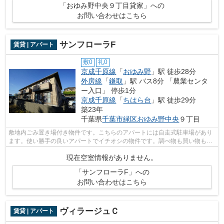
「おゆみ野中央９丁目貸家」への
お問い合わせはこちら
サンフローラF
賃貸 | アパート
敷0
礼0
京成千原線
「
おゆみ野
」駅 徒歩28分
外房線
「
鎌取
」駅 バス8分 「農業センタ
ー入口」 停歩1分
京成千原線
「
ちはら台
」駅 徒歩29分
築23年
千葉県
千葉市緑区
おゆみ野中央
９丁目
敷地内ごみ置き場付き物件です。こちらのアパートには自走式駐車場があり
ます。使い勝手の良いアパートでイチオシの物件です。調べ物も買い物もパ
ソコン一台で。インターネット有り物...
現在空室情報がありません。
「サンフローラF」への
お問い合わせはこちら
ヴィラージュＣ
賃貸 | アパート