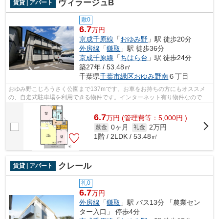
ヴィラージュB
賃貸 | アパート
敷0
6.7
万円
京成千原線
「
おゆみ野
」駅 徒歩20分
外房線
「
鎌取
」駅 徒歩36分
京成千原線
「
ちはら台
」駅 徒歩24分
築27年 / 53.48㎡
千葉県
千葉市緑区
おゆみ野南
６丁目
おゆみ野こじろうさく公園まで137mです。お車をお持ちの方にもオススメ
の、自走式駐車場を利用できる物件です。インターネット有り物件なので、
ネットをよく使う方におすすめです。株...
6.7
万
円
(管理費等：5,000円 )
0ヶ月
2万円
敷金
礼金
1階 / 2LDK / 53.48㎡
クレール
賃貸 | アパート
礼0
6.7
万円
外房線
「
鎌取
」駅 バス13分 「農業セン
ター入口」 停歩4分