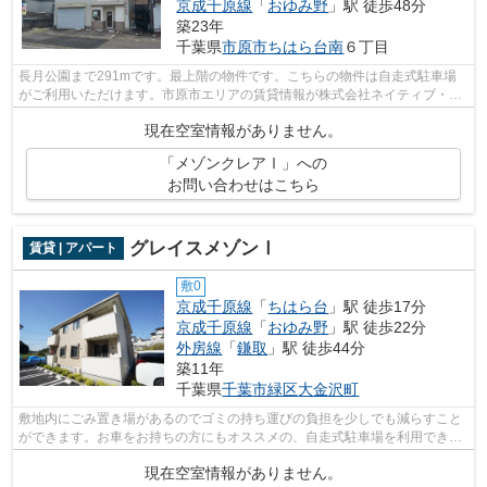
京成千原線
「
おゆみ野
」駅 徒歩48分
築23年
千葉県
市原市
ちはら台南
６丁目
長月公園まで291mです。最上階の物件です。こちらの物件は自走式駐車場
がご利用いただけます。市原市エリアの賃貸情報が株式会社ネイティブ・ト
ラストには豊富にございます。お電話043...
現在空室情報がありません。
「メゾンクレアⅠ」への
お問い合わせはこちら
グレイスメゾンⅠ
賃貸 | アパート
敷0
京成千原線
「
ちはら台
」駅 徒歩17分
京成千原線
「
おゆみ野
」駅 徒歩22分
外房線
「
鎌取
」駅 徒歩44分
築11年
千葉県
千葉市緑区
大金沢町
敷地内にごみ置き場があるのでゴミの持ち運びの負担を少しでも減らすこと
ができます。お車をお持ちの方にもオススメの、自走式駐車場を利用できる
物件です。千葉市緑区エリアの賃貸情...
現在空室情報がありません。