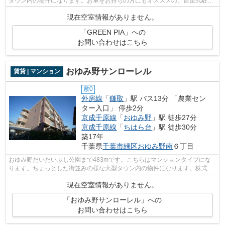
タウン内の物件になります。お車をお持ちの方にもオススメの、自走式駐車
場を利用できる物件です。株式会社ネイ...
現在空室情報がありません。
「GREEN PIA」への
お問い合わせはこちら
おゆみ野サンローレル
賃貸 | マンション
敷0
外房線
「
鎌取
」駅 バス13分 「農業セン
ター入口」 停歩2分
京成千原線
「
おゆみ野
」駅 徒歩27分
京成千原線
「
ちはら台
」駅 徒歩30分
築17年
千葉県
千葉市緑区
おゆみ野南
６丁目
おゆみ野だいだいぶし公園まで483mです。こちらはマンションタイプにな
ります。ちょっとした街並みの様な大型タウン内の物件になります。株式会
社ネイティブ・トラストには千葉市緑区...
現在空室情報がありません。
「おゆみ野サンローレル」への
お問い合わせはこちら