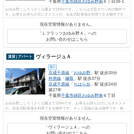
千葉県
千葉市緑区
おゆみ野南
６丁目39-1
おゆみ野こじろうさく公園まで293mです。こちらは大型タウン内の物件で
す。お車をお持ちの方にオススメの、自走式駐車場を利用できる物件です。
今や必需品ともなったネット。こちらは...
現在空室情報がありません。
「Ｌフラッツおゆみ野Ａ」への
お問い合わせはこちら
ヴィラージュＡ
賃貸 | アパート
敷0
京成千原線
「
おゆみ野
」駅 徒歩20分
外房線
「
鎌取
」駅 徒歩37分
京成千原線
「
ちはら台
」駅 徒歩24分
築27年
千葉県
千葉市緑区
おゆみ野南
６丁目
おゆみ野こじろうさく公園まで169mです。お車をお持ちの方にもオススメ
の、自走式駐車場を利用できる物件です。ネット回線がある物件です。株式
会社ネイティブ・トラストには千葉市緑...
現在空室情報がありません。
「ヴィラージュＡ」への
お問い合わせはこちら