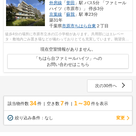
外房線
「
誉田
」駅 バス5分 「ファミール
ハイツ（市原市）」 停歩3分
京葉線
「
蘇我
」駅 車23分
築31年
千葉県
市原市
ちはら台東
２丁目
徒歩4分の場所に市原市立水の江小学校があります。共用部にはエレベー
タ・敷地内ごみ置き場などが備わっておりとても充実しています。眺望良好
な物件で魅力的です。ちょっとした街並み...
現在空室情報がありません。
「ちはら台ファミールハイツ」への
お問い合わせはこちら
次の30件へ
34
7
1～30
該当物件数
件
空き数
件
件を表示
変更
絞り込み条件：
なし