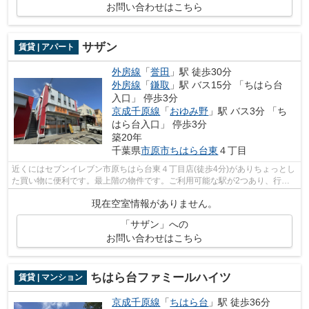
お問い合わせはこちら
サザン
賃貸 | アパート
外房線
「
誉田
」駅 徒歩30分
外房線
「
鎌取
」駅 バス15分 「ちはら台
入口」 停歩3分
京成千原線
「
おゆみ野
」駅 バス3分 「ち
はら台入口」 停歩3分
築20年
千葉県
市原市
ちはら台東
４丁目
近くにはセブンイレブン市原ちはら台東４丁目店(徒歩4分)がありちょっとし
た買い物に便利です。最上階の物件です。ご利用可能な駅が2つあり、行き
先に応じて乗車駅の使い分けができま...
現在空室情報がありません。
「サザン」への
お問い合わせはこちら
ちはら台ファミールハイツ
賃貸 | マンション
京成千原線
「
ちはら台
」駅 徒歩36分