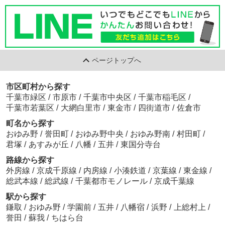
ページトップへ
市区町村から探す
千葉市緑区
/
市原市
/
千葉市中央区
/
千葉市稲毛区
/
千葉市若葉区
/
大網白里市
/
東金市
/
四街道市
/
佐倉市
町名から探す
おゆみ野
/
誉田町
/
おゆみ野中央
/
おゆみ野南
/
村田町
/
君塚
/
あすみが丘
/
八幡
/
五井
/
東国分寺台
路線から探す
外房線
/
京成千原線
/
内房線
/
小湊鉄道
/
京葉線
/
東金線
/
総武本線
/
総武線
/
千葉都市モノレール
/
京成千葉線
駅から探す
鎌取
/
おゆみ野
/
学園前
/
五井
/
八幡宿
/
浜野
/
上総村上
/
誉田
/
蘇我
/
ちはら台