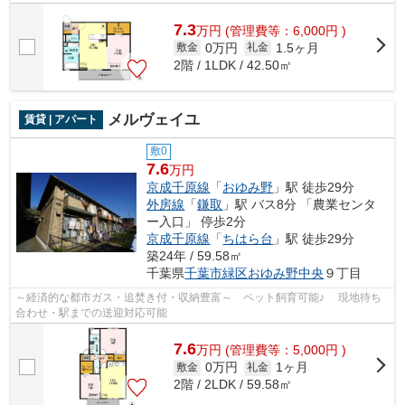
駐車場があります。今や必需品ともなっ...
7.3
万
円
(管理費等：6,000円 )
0万円
1.5ヶ月
敷金
礼金
2階 / 1LDK / 42.50㎡
メルヴェイユ
賃貸 | アパート
敷0
7.6
万円
京成千原線
「
おゆみ野
」駅 徒歩29分
外房線
「
鎌取
」駅 バス8分 「農業センタ
ー入口」 停歩2分
京成千原線
「
ちはら台
」駅 徒歩29分
築24年 / 59.58㎡
千葉県
千葉市緑区
おゆみ野中央
９丁目
～経済的な都市ガス・追焚き付・収納豊富～ ペット飼育可能♪ 現地待ち
合わせ・駅までの送迎対応可能
7.6
万
円
(管理費等：5,000円 )
0万円
1ヶ月
敷金
礼金
2階 / 2LDK / 59.58㎡