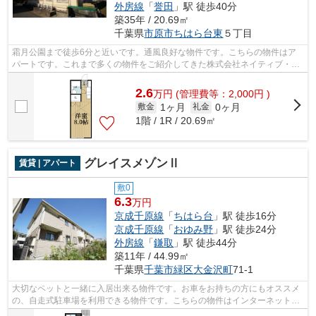
外房線
「
誉田
」駅 徒歩40分
築35年 / 20.69㎡
千葉県
市原市
ちはら台東
５丁目
霜月公園まで徒歩6分と近いです。通風良好な物件です。こちらの物件はア
パートです。これまで多くの物件をご紹介してきた株式会社ネイティブ・ト
ラストだからこそ、ご紹介できる物件が...
2.6
万
円
(管理費等：2,000円 )
1ヶ月
0ヶ月
敷金
礼金
1階 / 1R / 20.69㎡
グレイスメゾンⅡ
賃貸 | アパート
敷0
6.3
万円
京成千原線
「
ちはら台
」駅 徒歩16分
京成千原線
「
おゆみ野
」駅 徒歩24分
外房線
「
鎌取
」駅 徒歩44分
築11年 / 44.99㎡
千葉県
千葉市緑区
大金沢町
71-1
大切なペットと一緒に入居出来る物件です。お車をお持ちの方にもオススメ
の、自走式駐車場を利用できる物件です。こちらの物件はインターネットを
ご利用いただけます。株式会社ネイテ...