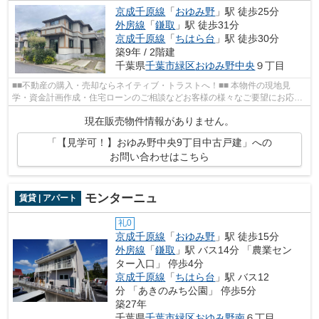
京成千原線
「
おゆみ野
」駅 徒歩25分
外房線
「
鎌取
」駅 徒歩31分
京成千原線
「
ちはら台
」駅 徒歩30分
築9年 / 2階建
千葉県
千葉市緑区
おゆみ野中央
９丁目
■■不動産の購入・売却ならネイティブ・トラストへ！■■ 本物件の現地見
学・資金計画作成・住宅ローンのご相談などお客様の様々なご要望にお応え
させていただきます。043-300-0082からネ...
現在販売物件情報がありません。
「【見学可！】おゆみ野中央9丁目中古戸建」への
お問い合わせはこちら
モンターニュ
賃貸 | アパート
礼0
京成千原線
「
おゆみ野
」駅 徒歩15分
外房線
「
鎌取
」駅 バス14分 「農業セン
ター入口」 停歩4分
京成千原線
「
ちはら台
」駅 バス12
分 「あきのみち公園」 停歩5分
築27年
千葉県
千葉市緑区
おゆみ野南
６丁目