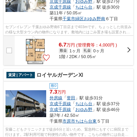
京成千原線
「
おゆみ野
」駅 徒歩27分
京成千原線
「
ちはら台
」駅 徒歩30分
築11年 / 50.05㎡
千葉県
千葉市緑区
おゆみ野南
６丁目
セブンイレブン 千葉おゆみ野南6丁目店まで403mです。ちょっとした街並み
の様な大型タウン内の物件になります。敷地内にはごみ置き場も設置されて
います。気になる情報を見つけたら、...
6.7
万
円
(管理費等：4,000円 )
1ヶ月
0ヶ月
敷金
礼金
1階 / 2DK / 50.05㎡
ロイヤルガーデンⅪ
賃貸 | アパート
敷0
7.3
万円
外房線
「
誉田
」駅 徒歩31分
京成千原線
「
ちはら台
」駅 徒歩37分
京成千原線
「
おゆみ野
」駅 徒歩46分
築7年 / 42.50㎡
千葉県
市原市
ちはら台東
５丁目
安藤こどもクリニックまで徒歩6分と近いため、緊急時にもすぐに病院まで
行けます。2駅利用可能で利便性の高い物件です。こちらの物件には自走式