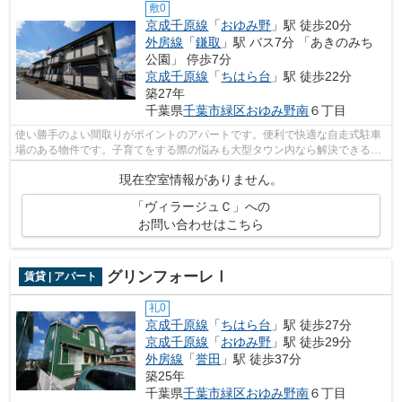
敷0
京成千原線
「
おゆみ野
」駅 徒歩20分
外房線
「
鎌取
」駅 バス7分 「あきのみち
公園」 停歩7分
京成千原線
「
ちはら台
」駅 徒歩22分
築27年
千葉県
千葉市緑区
おゆみ野南
６丁目
使い勝手のよい間取りがポイントのアパートです。便利で快適な自走式駐車
場のある物件です。子育てをする際の悩みも大型タウン内なら解決できるか
もしれません。シンプルながらも風の...
現在空室情報がありません。
「ヴィラージュＣ」への
お問い合わせはこちら
グリンフォーレⅠ
賃貸 | アパート
礼0
京成千原線
「
ちはら台
」駅 徒歩27分
京成千原線
「
おゆみ野
」駅 徒歩29分
外房線
「
誉田
」駅 徒歩37分
築25年
千葉県
千葉市緑区
おゆみ野南
６丁目