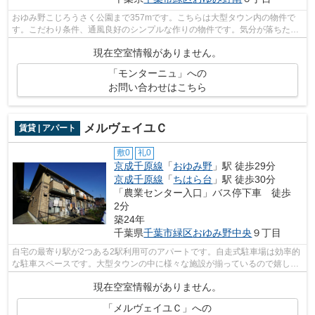
おゆみ野こじろうさく公園まで357mです。こちらは大型タウン内の物件で
す。こだわり条件、通風良好のシンプルな作りの物件です。気分が落ちた時
には換気でリフレッシュしましょう。お...
現在空室情報がありません。
「モンターニュ」への
お問い合わせはこちら
メルヴェイユＣ
賃貸 | アパート
敷0
礼0
京成千原線
「
おゆみ野
」駅 徒歩29分
京成千原線
「
ちはら台
」駅 徒歩30分
「農業センター入口」バス停下車 徒歩
2分
築24年
千葉県
千葉市緑区
おゆみ野中央
９丁目
自宅の最寄り駅が2つある2駅利用可のアパートです。自走式駐車場は効率的
な駐車スペースです。大型タウンの中に様々な施設が揃っているので嬉しい
です。アレルギー予防に適した、通気...
現在空室情報がありません。
「メルヴェイユＣ」への