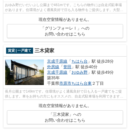
おゆみ野だいだいぶし公園まで461mです。こちらの物件には自走式駐車場
があります。住環境がよく通風良好で日も入る物件をご提供します。大型タ
ウンの中に様々な施設が揃っているので...
現在空室情報がありません。
「グリンフォーレⅠ」への
お問い合わせはこちら
三木貸家
賃貸 | 一戸建て
京成千原線
「
ちはら台
」駅 徒歩28分
外房線
「
誉田
」駅 徒歩40分
京成千原線
「
おゆみ野
」駅 徒歩49分
築35年
千葉県
市原市
ちはら台東
２丁目
長月公園まで149mです。住環境がよく通風良好で日も入る一戸建てをご提
供します。車をお持ちの方にもオススメの、自走式駐車場を利用できます。
大型タウンの中に様々な施設が揃ってい...
現在空室情報がありません。
「三木貸家」への
お問い合わせはこちら