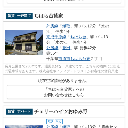
ちはら台貸家
賃貸 | 一戸建て
外房線
「
鎌取
」駅 バス17分 「水の
江」 停歩4分
京成千原線
「
ちはら台
」駅 バス13
分 「水の江」 停歩4分
外房線
「
誉田
」駅 徒歩42分
築35年
千葉県
市原市
ちはら台東
２丁目
長月公園まで230mです。通風良好な一戸建てです。こちらの物件には自走
式駐車場があります。株式会社ネイティブ・トラストがお客様の賃貸戸建て
探しをサポート致します。043-300-0080...
現在空室情報がありません。
「ちはら台貸家」への
お問い合わせはこちら
チェリーハイツおゆみ野
賃貸 | アパート
敷0
礼0
外房線
「
鎌取
」駅 バス13分 「農業セン