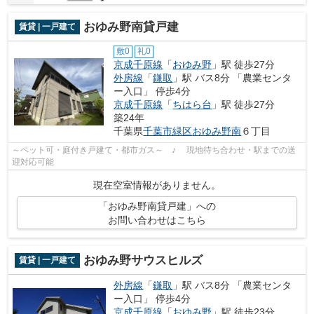
おゆみ野南貸戸建
賃貸 | 一戸建て
敷0
礼0
京成千原線
「
おゆみ野
」駅 徒歩27分
外房線
「
鎌取
」駅 バス8分 「農業センタ
ー入口」 停歩4分
京成千原線
「
ちはら台
」駅 徒歩27分
築24年
千葉県
千葉市緑区
おゆみ野南
６丁目
～ペット可・庭付き戸建て・都市ガス～ ♪ 現地待ち合わせ・駅までの送
迎対応可能
現在空室情報がありません。
「おゆみ野南貸戸建」への
お問い合わせはこちら
おゆみ野サウスヒルズ
賃貸 | 一戸建て
外房線
「
鎌取
」駅 バス8分 「農業センタ
ー入口」 停歩4分
京成千原線
「
おゆみ野
」駅 徒歩23分