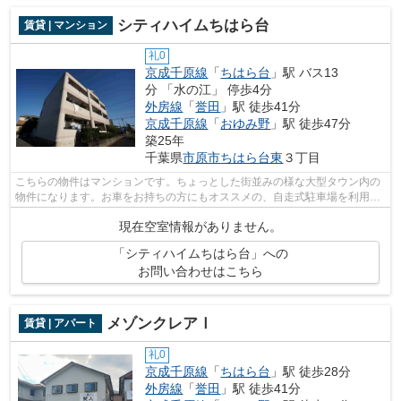
シティハイムちはら台
賃貸 | マンション
礼0
京成千原線
「
ちはら台
」駅 バス13
分 「水の江」 停歩4分
外房線
「
誉田
」駅 徒歩41分
京成千原線
「
おゆみ野
」駅 徒歩47分
築25年
千葉県
市原市
ちはら台東
３丁目
こちらの物件はマンションです。ちょっとした街並みの様な大型タウン内の
物件になります。お車をお持ちの方にもオススメの、自走式駐車場を利用で
きる物件です。市原市エリアの賃貸情...
現在空室情報がありません。
「シティハイムちはら台」への
お問い合わせはこちら
メゾンクレアⅠ
賃貸 | アパート
礼0
京成千原線
「
ちはら台
」駅 徒歩28分
外房線
「
誉田
」駅 徒歩41分