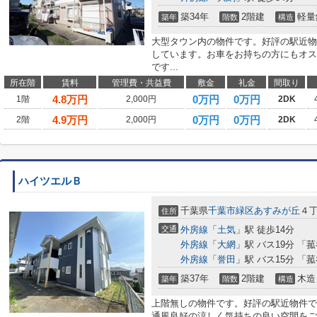
築34年
2階建
軽量
築年
階数
構造
大型タウン内の物件です。好評の駅近物
しています。お車をお持ちの方にもオス
です...
所在階
賃料
管理費・共益費
敷金
礼金
間取り
4.8
万円
0万円
0万円
1階
2,000円
2DK
4.9
万円
0万円
0万円
2階
2,000円
2DK
ハイツエルＢ
千葉県
千葉市緑区
あすみが丘
４
住所
交通
外房線
「
土気
」駅 徒歩14分
外房線
「
大網
」駅 バス19分 「菰
外房線
「
誉田
」駅 バス15分 「菰
築37年
2階建
木造
築年
階数
構造
上階無しの物件です。好評の駅近物件で
通風良好の涼しく気持ちの良い空間をご