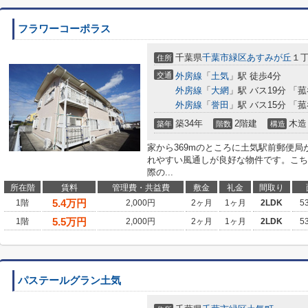
フラワーコーポラス
千葉県
千葉市緑区
あすみが丘
１
住所
交通
外房線
「
土気
」駅 徒歩4分
外房線
「
大網
」駅 バス19分 「
外房線
「
誉田
」駅 バス15分 「
築34年
2階建
木造
築年
階数
構造
家から369mのところに土気駅前郵便
れやすい風通しが良好な物件です。こち
際の...
所在階
賃料
管理費・共益費
敷金
礼金
間取り
5.4
万円
1階
2,000円
2ヶ月
1ヶ月
2LDK
5
5.5
万円
1階
2,000円
2ヶ月
1ヶ月
2LDK
5
パステールグラン土気