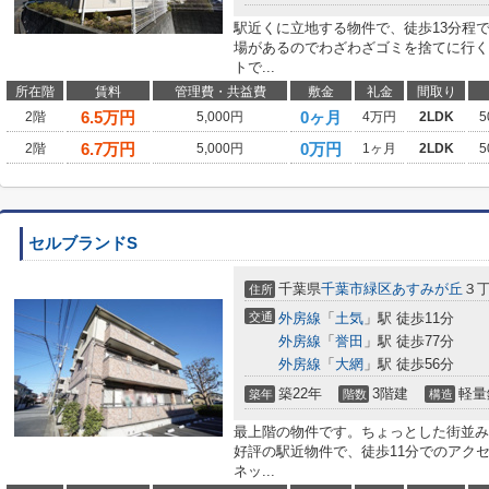
駅近くに立地する物件で、徒歩13分程
場があるのでわざわざゴミを捨てに行く
トで...
所在階
賃料
管理費・共益費
敷金
礼金
間取り
6.5
万円
0ヶ月
2階
5,000円
4万円
2LDK
5
6.7
万円
0万円
2階
5,000円
1ヶ月
2LDK
5
セルブランドS
千葉県
千葉市緑区
あすみが丘
３
住所
交通
外房線
「
土気
」駅 徒歩11分
外房線
「
誉田
」駅 徒歩77分
外房線
「
大網
」駅 徒歩56分
築22年
3階建
軽量
築年
階数
構造
最上階の物件です。ちょっとした街並み
好評の駅近物件で、徒歩11分でのアク
ネッ...