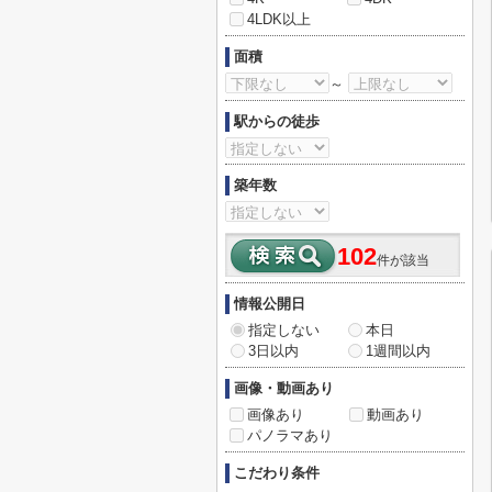
4LDK以上
面積
～
駅からの徒歩
築年数
102
件が該当
情報公開日
指定しない
本日
3日以内
1週間以内
画像・動画あり
画像あり
動画あり
パノラマあり
こだわり条件