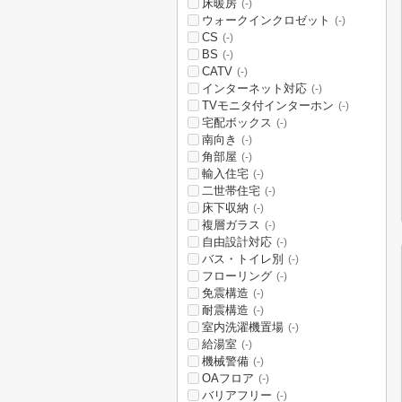
床暖房
(-)
ウォークインクロゼット
(-)
CS
(-)
BS
(-)
CATV
(-)
インターネット対応
(-)
TVモニタ付インターホン
(-)
宅配ボックス
(-)
南向き
(-)
角部屋
(-)
輸入住宅
(-)
二世帯住宅
(-)
床下収納
(-)
複層ガラス
(-)
自由設計対応
(-)
バス・トイレ別
(-)
フローリング
(-)
免震構造
(-)
耐震構造
(-)
室内洗濯機置場
(-)
給湯室
(-)
機械警備
(-)
OAフロア
(-)
バリアフリー
(-)