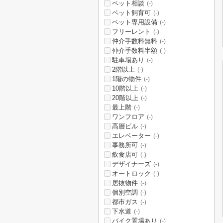
ペット相談
(-)
ペット飼育可
(-)
ペット専用設備
(-)
フリーレント
(-)
仲介手数料無料
(-)
仲介手数料半額
(-)
駐車場あり
(-)
2階以上
(-)
1階の物件
(-)
10階以上
(-)
20階以上
(-)
最上階
(-)
ワンフロア
(-)
高層ビル
(-)
エレベーター
(-)
事務所可
(-)
飲食店可
(-)
デザイナーズ
(-)
オートロック
(-)
居抜物件
(-)
個別空調
(-)
都市ガス
(-)
下水道
(-)
バイク置場あり
(-)