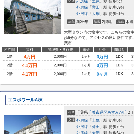
交通
外房線
「
土気
」駅 徒歩6分
外房線
「
誉田
」駅 徒歩69分
外房線
「
大網
」駅 徒歩61分
築36年
2階建
木造
築年
階数
構造
大型タウン内の物件です。こちらの物件
歩6分なので、アクセスの良い物件です
葉市...
所在階
賃料
管理費・共益費
敷金
礼金
間取り
4
万円
0万円
1階
2,000円
1ヶ月
1DK
3
4.1
万円
0万円
2階
2,000円
1ヶ月
1DK
3
4.1
万円
0ヶ月
2階
2,000円
1ヶ月
1DK
3
エスポワールA棟
千葉県
千葉市緑区
あすみが丘
２
住所
交通
外房線
「
土気
」駅 徒歩8分
外房線
「
誉田
」駅 徒歩79分
外房線
「
大網
」駅 徒歩54分