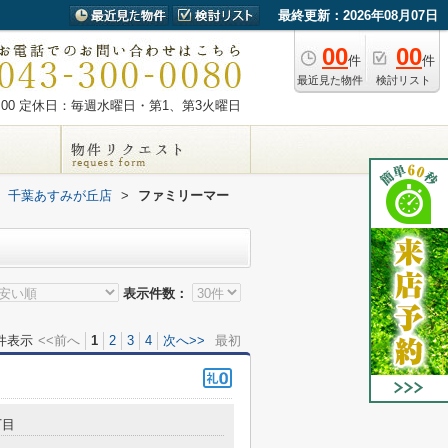
最終更新：2026年08月07日
00
00
件
件
最近見た物件
検討リスト
00
定休日：毎週水曜日・第1、第3火曜日
 千葉あすみが丘店
>
ファミリーマー
表示件数：
件表示
<<前へ
1
2
3
4
次へ>>
最初
丁目