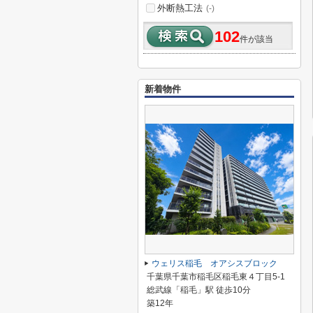
外断熱工法
(-)
102
件が該当
新着物件
ウェリス稲毛 オアシスブロック
千葉県千葉市稲毛区稲毛東４丁目5-1
総武線「稲毛」駅 徒歩10分
築12年