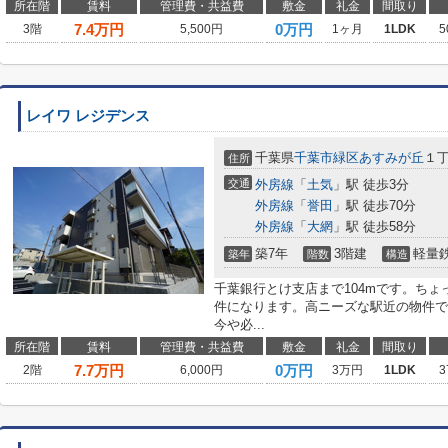
所在階
賃料
管理費・共益費
敷金
礼金
間取り
7.4
万円
0万円
3階
5,500円
1ヶ月
1LDK
5
レイワ レジデンス
千葉県
千葉市緑区
あすみが丘
１丁
住所
交通
外房線
「
土気
」駅 徒歩3分
外房線
「
誉田
」駅 徒歩70分
外房線
「
大網
」駅 徒歩58分
築7年
3階建
軽量
築年
階数
構造
千葉銀行とけ支店まで104mです。ち
件になります。高ニーズな駅近の物件で
今や必...
所在階
賃料
管理費・共益費
敷金
礼金
間取り
7.7
万円
0万円
2階
6,000円
3万円
1LDK
3