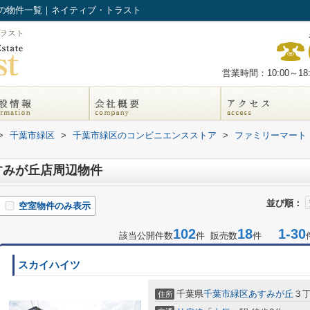
の物件一覧｜ネイティブ・トラスト
営業時間：10:00～18:
>
千葉市緑区
>
千葉市緑区のコンビニエンスストア
>
ファミリーマート
すみが丘店周辺物件
並び順：
空室物件のみ表示
102
18
1-30
該当公開件数
件 販売数
件
スカイハイツ
千葉県
千葉市緑区
あすみが丘
３
住所