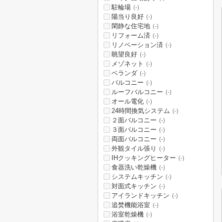
駐輪場
(-)
陽当り良好
(-)
閑静な住宅地
(-)
リフォーム済
(-)
リノベーション済
(-)
眺望良好
(-)
メゾネット
(-)
ベランダ
(-)
バルコニー
(-)
ルーフバルコニー
(-)
オール電化
(-)
24時間換気システム
(-)
２面バルコニー
(-)
３面バルコニー
(-)
両面バルコニー
(-)
外観タイル張り
(-)
IHクッキングヒーター
(-)
食器洗い乾燥機
(-)
システムキッチン
(-)
対面式キッチン
(-)
アイランドキッチン
(-)
追焚機能浴室
(-)
浴室乾燥機
(-)