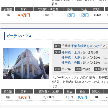
駐車...
所在階
賃料
管理費・共益費
敷金
礼金
間取り
4.8
万円
0万円
0万円
2階
3,000円
1LDK
ガーデンハウス
千葉県
千葉市緑区
あすみが丘
２
住所
交通
外房線
「
土気
」駅 徒歩8分
外房線
「
大網
」駅 バス16分 「
外房線
「
誉田
」駅 バス18分 「
築22年
2階建
鉄骨
築年
階数
構造
『ガーデンハウス』の物件情報。外房線
歩3分。敷地内に駐車スペースがありま
けま...
所在階
賃料
管理費・共益費
敷金
礼金
間取り
4.9
万円
0万円
1階
3,000円
1ヶ月
1K
2