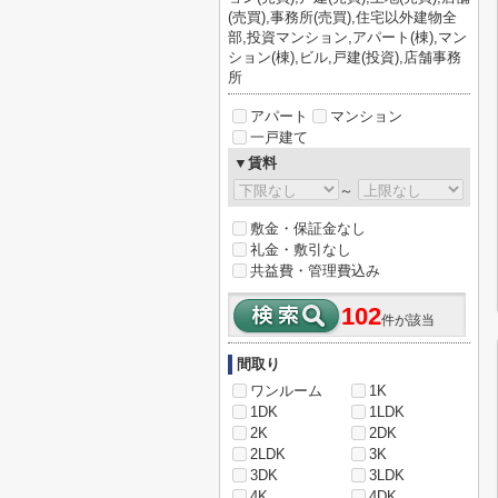
(売買),事務所(売買),住宅以外建物全
部,投資マンション,アパート(棟),マン
ション(棟),ビル,戸建(投資),店舗事務
所
アパート
マンション
一戸建て
▼賃料
～
敷金・保証金なし
礼金・敷引なし
共益費・管理費込み
102
件が該当
間取り
ワンルーム
1K
1DK
1LDK
2K
2DK
2LDK
3K
3DK
3LDK
4K
4DK