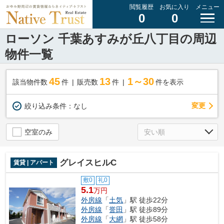
閲覧履歴
お気に入り
メニュー
0
0
ローソン 千葉あすみが丘八丁目の周辺
物件一覧
45
13
1～30
該当物件数
件
販売数
件
件を表示
変更
絞り込み条件：
なし
空室のみ
グレイスヒルC
賃貸 | アパート
敷0
礼0
5.1
万円
外房線
「
土気
」駅 徒歩22分
外房線
「
誉田
」駅 徒歩89分
外房線
「
大網
」駅 徒歩58分