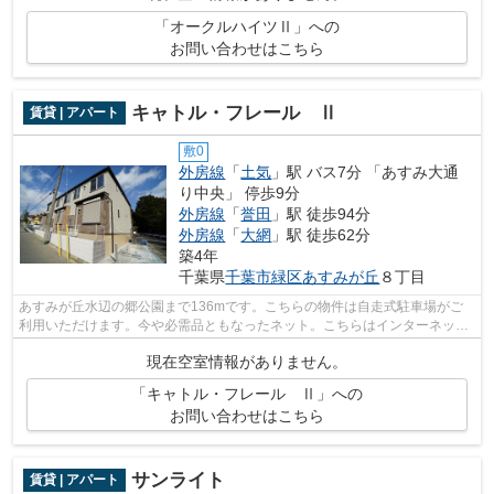
「オークルハイツⅡ」への
お問い合わせはこちら
キャトル・フレール Ⅱ
賃貸 | アパート
敷0
外房線
「
土気
」駅 バス7分 「あすみ大通
り中央」 停歩9分
外房線
「
誉田
」駅 徒歩94分
外房線
「
大網
」駅 徒歩62分
築4年
千葉県
千葉市緑区
あすみが丘
８丁目
あすみが丘水辺の郷公園まで136mです。こちらの物件は自走式駐車場がご
利用いただけます。今や必需品ともなったネット。こちらはインターネット
有り物件です。株式会社ネイティブ・ト...
現在空室情報がありません。
「キャトル・フレール Ⅱ」への
お問い合わせはこちら
サンライト
賃貸 | アパート