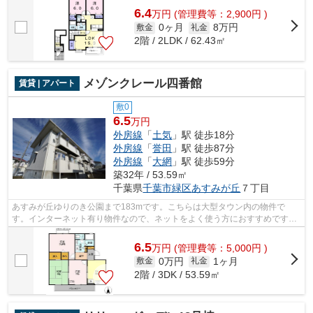
6.4
万
円
(管理費等：2,900円 )
0ヶ月
8万円
敷金
礼金
2階 / 2LDK / 62.43㎡
メゾンクレール四番館
賃貸 | アパート
敷0
6.5
万円
外房線
「
土気
」駅 徒歩18分
外房線
「
誉田
」駅 徒歩87分
外房線
「
大網
」駅 徒歩59分
築32年 / 53.59㎡
千葉県
千葉市緑区
あすみが丘
７丁目
あすみが丘ゆりのき公園まで183mです。こちらは大型タウン内の物件で
す。インターネット有り物件なので、ネットをよく使う方におすすめです。
お客様のご希望をお伝え下さい。お電話043...
6.5
万
円
(管理費等：5,000円 )
0万円
1ヶ月
敷金
礼金
2階 / 3DK / 53.59㎡