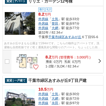
リリエ・ガーデン12号棟
賃貸 | アパート
敷0
礼0
8.2
万円
外房線
「
土気
」駅 徒歩33分
外房線
「
誉田
」駅 徒歩97分
外房線
「
大網
」駅 徒歩77分
築32年 / 82.34㎡
千葉県
千葉市緑区
あすみが丘
６丁目55-6
あすみが丘やまもも公園まで284mです。こちらの物件はアパートです。洗
濯物も自然乾燥ですぐ乾く通風良好な間取りのアパート。ちょっとした街並
みの様な大型タウン内のアパートになり...
8.2
万
円
(管理費等：3,000円 )
0万円
0万円
敷金
礼金
1-2階 / 3LDK / 82.34㎡
千葉市緑区あすみが丘9丁目戸建
賃貸 | 一戸建て
10.5
万円
外房線
「
土気
」駅 徒歩30分
外房線
「
大網
」駅 徒歩72分
外房線
「
永田
」駅 徒歩97分