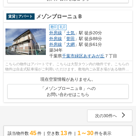
メゾンブローニュＢ
賃貸 | アパート
敷0
礼0
外房線
「
土気
」駅 徒歩20分
外房線
「
誉田
」駅 徒歩88分
外房線
「
大網
」駅 徒歩61分
築34年
千葉県
千葉市緑区
あすみが丘
７丁目
こちらの物件はアパートです。こちらは大型タウン内の物件です。こちらの
物件は自走式駐車場がご利用いただけます。敷地内ごみ置き場がある物件で
す。千葉市緑区エリアの賃貸情報が株...
現在空室情報がありません。
「メゾンブローニュＢ」への
お問い合わせはこちら
次の30件へ
45
13
1～30
該当物件数
件
空き数
件
件を表示