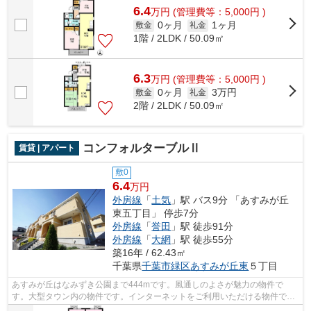
6.4
万
円
(管理費等：5,000円 )
0ヶ月
1ヶ月
敷金
礼金
1階 / 2LDK / 50.09㎡
6.3
万
円
(管理費等：5,000円 )
0ヶ月
3万円
敷金
礼金
2階 / 2LDK / 50.09㎡
コンフォルターブルⅡ
賃貸 | アパート
敷0
6.4
万円
外房線
「
土気
」駅 バス9分 「あすみが丘
東五丁目」 停歩7分
外房線
「
誉田
」駅 徒歩91分
外房線
「
大網
」駅 徒歩55分
築16年 / 62.43㎡
千葉県
千葉市緑区
あすみが丘東
５丁目
あすみが丘はなみずき公園まで444mです。風通しのよさが魅力の物件で
す。大型タウン内の物件です。インターネットをご利用いただける物件で
す。あなたの希望に合う不動産情報を、経験...