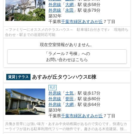
外房線
「
大網
」駅 徒歩58分
外房線
「
永田
」駅 徒歩79分
築32年
千葉県
千葉市緑区
あすみが丘
７丁目
～ファミリーにオススメのテラスハウス～ 駐車場1台付きです♪ 現地待ち
合わせ・駅までの送迎対応可能
現在空室情報がありません。
「ラメール７号棟」への
お問い合わせはこちら
あすみが丘タウンハウスE棟
賃貸 | テラス
礼0
外房線
「
土気
」駅 徒歩17分
外房線
「
誉田
」駅 徒歩80分
外房線
「
大網
」駅 徒歩64分
築33年
千葉県
千葉市緑区
あすみが丘
７丁目
共働き世帯には強い味方・あすみ中央幼稚園があるので安心です。快適なカ
ーライフが送れる駐車利用代フリーの物件です。趣きのある木造建築。独立
した玄関や庭、テラスが魅力の、テラ...