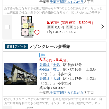
千葉県
千葉市緑区
あすみが丘
８丁目
あすみが丘はなみずき公園が物件から469mのところにあります。ちょっと
した街並みの様な大型タウン内の物件になります。忙しいあなたの時間を有
効的に使えるのが敷地内ごみ置き場です...
5.9
万
円
(管理費等：5,500円 )
0万円
1ヶ月
敷金
礼金
1階 / 3DK / 59.55㎡
メゾンクレール参番館
賃貸 | アパート
敷0
6.3
6.4
万円～
万円
外房線
「
土気
」駅 徒歩18分
外房線
「
誉田
」駅 バス16分 「土気駅
〔北口〕」 停歩21分
外房線
「
大網
」駅 バス17分 「土気駅
〔北口〕」 停歩21分
築32年 / 50.09㎡
千葉県
千葉市緑区
あすみが丘
７丁目
ながしまクリニックまで326mです。お車をお持ちの方にもオススメの、自
走式駐車場を利用できる物件です。インターネット有り物件なので、ネット
をよく使う方におすすめです。ご来店予...