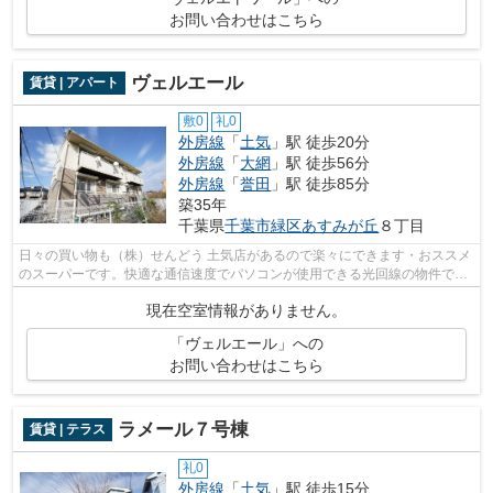
お問い合わせはこちら
ヴェルエール
賃貸 | アパート
敷0
礼0
外房線
「
土気
」駅 徒歩20分
外房線
「
大網
」駅 徒歩56分
外房線
「
誉田
」駅 徒歩85分
築35年
千葉県
千葉市緑区
あすみが丘
８丁目
日々の買い物も（株）せんどう 土気店があるので楽々にできます・おススメ
のスーパーです。快適な通信速度でパソコンが使用できる光回線の物件で
す。経済的な都市ガス・追焚き付き。耐...
現在空室情報がありません。
「ヴェルエール」への
お問い合わせはこちら
ラメール７号棟
賃貸 | テラス
礼0
外房線
「
土気
」駅 徒歩15分