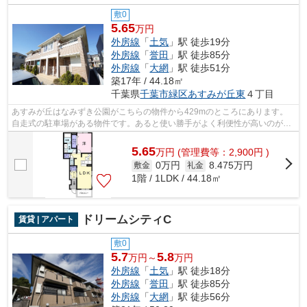
敷0
5.65
万円
外房線
「
土気
」駅 徒歩19分
外房線
「
誉田
」駅 徒歩85分
外房線
「
大網
」駅 徒歩51分
築17年 / 44.18㎡
千葉県
千葉市緑区
あすみが丘東
４丁目
あすみが丘はなみずき公園がこちらの物件から429mのところにあります。
自走式の駐車場がある物件です。あると使い勝手がよく利便性が高いのが敷
地内ごみ置き場です。お仕事でパソコン...
5.65
万
円
(管理費等：2,900円 )
0万円
8.475万円
敷金
礼金
1階 / 1LDK / 44.18㎡
ドリームシティC
賃貸 | アパート
敷0
5.7
5.8
万円～
万円
外房線
「
土気
」駅 徒歩18分
外房線
「
誉田
」駅 徒歩85分
外房線
「
大網
」駅 徒歩56分