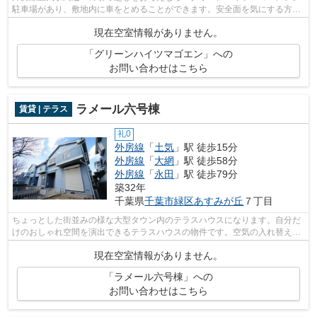
駐車場があり、敷地内に車をとめることができます。安全面を気にする方、
まずは鉄骨造をご検討されてみません...
現在空室情報がありません。
「グリーンハイツマゴエン」への
お問い合わせはこちら
ラメール六号棟
賃貸 | テラス
礼0
外房線
「
土気
」駅 徒歩15分
外房線
「
大網
」駅 徒歩58分
外房線
「
永田
」駅 徒歩79分
築32年
千葉県
千葉市緑区
あすみが丘
７丁目
ちょっとした街並みの様な大型タウン内のテラスハウスになります。自分だ
けのおしゃれ空間を演出できるテラスハウスの物件です。空気の入れ替えも
簡単におこなえる通風良好のテラスハ...
現在空室情報がありません。
「ラメール六号棟」への
お問い合わせはこちら