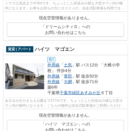
トウズ土気店まで478mです。ちょっとした街並みの様な大型タウン内の物
件になります。お車をお持ちの方にオススメの、自走式駐車場を利用できる
物件です。千葉市緑区エリアの賃貸情報...
現在空室情報がありません。
「ドリームシティＤ」への
お問い合わせはこちら
ハイツ マゴエン
賃貸 | アパート
敷0
外房線
「
土気
」駅 バス12分 「大椎小学
校」 停歩4分
外房線
「
誉田
」駅 徒歩92分
外房線
「
大網
」駅 徒歩71分
築6年
千葉県
千葉市緑区
あすみが丘
６丁目
あすみが丘やまもも公園まで377mです。ちょっとした街並みの様な大型タ
ウン内の物件になります。こちらの物件は自走式駐車場がご利用いただけま
す。株式会社ネイティブ・トラストへの...
現在空室情報がありません。
「ハイツ マゴエン」への
お問い合わせはこちら