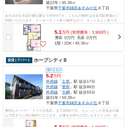
築22年 / 45.30㎡
千葉県
千葉市緑区
あすみが丘
８丁目
あすみが丘水辺の郷公園まで454mです。こちらの物件は自走式駐車場がご
利用いただけます。インターネット有り物件なので、ネットをよく使う方に
おすすめです。千葉市緑区エリアの賃貸...
5.1
万
円
(管理費等：3,900円 )
0万円
0万円
敷金
礼金
1階 / 2DK / 45.30㎡
ホープシティＢ
賃貸 | アパート
敷0
礼0
5.2
万円
外房線
「
土気
」駅 徒歩17分
外房線
「
誉田
」駅 徒歩86分
外房線
「
大網
」駅 徒歩55分
築31年 / 50.38㎡
千葉県
千葉市緑区
あすみが丘
８丁目
便利なスーパー「トウズ土気店」まで388mです。ちょっとした街並みの様
な大型タウン内の物件になります。お車をお持ちの方にもオススメの、自走
式駐車場を利用できる物件です。千葉市...
5.2