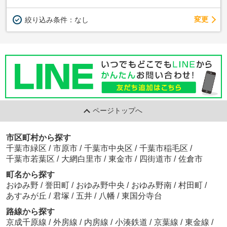
変更
絞り込み条件：
なし
ページトップへ
市区町村から探す
千葉市緑区
/
市原市
/
千葉市中央区
/
千葉市稲毛区
/
千葉市若葉区
/
大網白里市
/
東金市
/
四街道市
/
佐倉市
町名から探す
おゆみ野
/
誉田町
/
おゆみ野中央
/
おゆみ野南
/
村田町
/
あすみが丘
/
君塚
/
五井
/
八幡
/
東国分寺台
路線から探す
京成千原線
/
外房線
/
内房線
/
小湊鉄道
/
京葉線
/
東金線
/