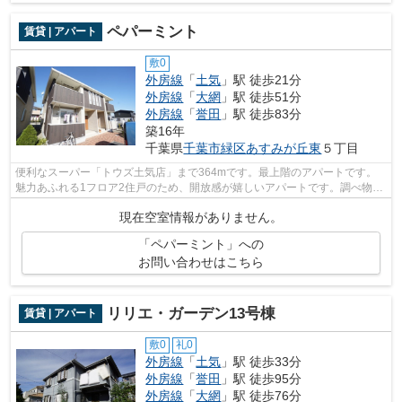
ペパーミント
賃貸 | アパート
敷0
外房線
「
土気
」駅 徒歩21分
外房線
「
大網
」駅 徒歩51分
外房線
「
誉田
」駅 徒歩83分
築16年
千葉県
千葉市緑区
あすみが丘東
５丁目
便利なスーパー「トウズ土気店」まで364mです。最上階のアパートです。
魅力あふれる1フロア2住戸のため、開放感が嬉しいアパートです。調べ物ラ
クラク、光回線で早い通信速度でパソコ...
現在空室情報がありません。
「ペパーミント」への
お問い合わせはこちら
リリエ・ガーデン13号棟
賃貸 | アパート
敷0
礼0
外房線
「
土気
」駅 徒歩33分
外房線
「
誉田
」駅 徒歩95分
外房線
「
大網
」駅 徒歩76分