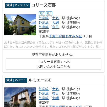
コリーヌ石喜
賃貸 | マンション
敷0
礼0
外房線
「
土気
」駅 徒歩24分
外房線
「
大網
」駅 徒歩58分
外房線
「
永田
」駅 徒歩85分
築25年
千葉県
千葉市緑区
あすみが丘
８丁目
あすみが丘水辺の郷公園（高台エリア）が近く(264m)にあり、気軽に羽を伸
ばしたい方にオススメの物件です。重たいゴミの持ち運びがしやすく、敷地
内にごみ置き場があります。【自走式...
現在空室情報がありません。
「コリーヌ石喜」への
お問い合わせはこちら
ルミエールE
賃貸 | アパート
外房線
「
土気
」駅 徒歩21分
外房線
「
誉田
」駅 徒歩80分
外房線
「
大網
」駅 徒歩63分
築20年
千葉県
千葉市緑区
あすみが丘
７丁目