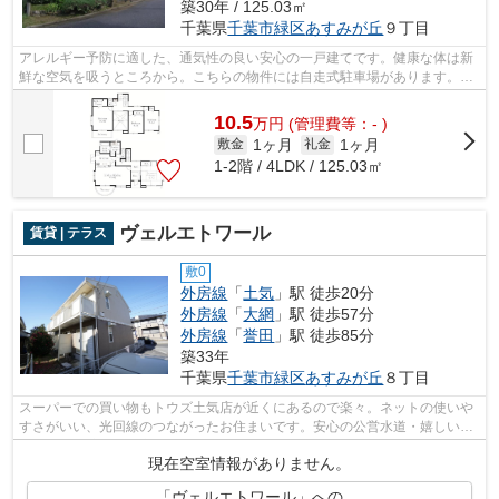
築30年 / 125.03㎡
千葉県
千葉市緑区
あすみが丘
９丁目
アレルギー予防に適した、通気性の良い安心の一戸建てです。健康な体は新
鮮な空気を吸うところから。こちらの物件には自走式駐車場があります。こ
ちらは一戸建て物件です。ここは大型...
10.5
万
円
(管理費等：- )
1ヶ月
1ヶ月
敷金
礼金
1-2階 / 4LDK / 125.03㎡
ヴェルエトワール
賃貸 | テラス
敷0
外房線
「
土気
」駅 徒歩20分
外房線
「
大網
」駅 徒歩57分
外房線
「
誉田
」駅 徒歩85分
築33年
千葉県
千葉市緑区
あすみが丘
８丁目
スーパーでの買い物もトウズ土気店が近くにあるので楽々。ネットの使いや
すさがいい、光回線のつながったお住まいです。安心の公営水道・嬉しい公
共下水・経済的な都市ガス。連なった...
現在空室情報がありません。
「ヴェルエトワール」への