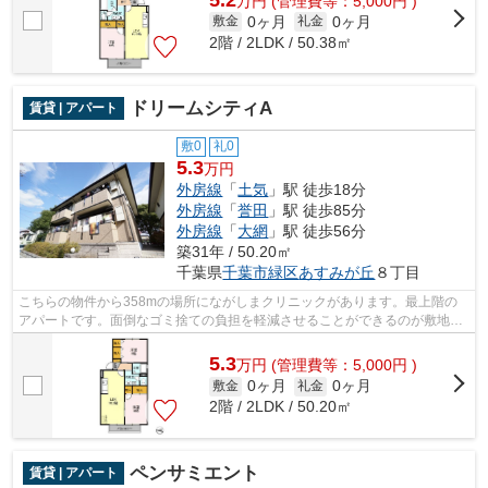
万
円
(管理費等：5,000円 )
0ヶ月
0ヶ月
敷金
礼金
2階 / 2LDK / 50.38㎡
ドリームシティA
賃貸 | アパート
敷0
礼0
5.3
万円
外房線
「
土気
」駅 徒歩18分
外房線
「
誉田
」駅 徒歩85分
外房線
「
大網
」駅 徒歩56分
築31年 / 50.20㎡
千葉県
千葉市緑区
あすみが丘
８丁目
こちらの物件から358mの場所にながしまクリニックがあります。最上階の
アパートです。面倒なゴミ捨ての負担を軽減させることができるのが敷地内
ごみ置き場の魅力です。こちらの物件に...
5.3
万
円
(管理費等：5,000円 )
0ヶ月
0ヶ月
敷金
礼金
2階 / 2LDK / 50.20㎡
ペンサミエント
賃貸 | アパート