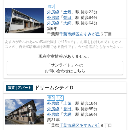
敷0
外房線
「
土気
」駅 徒歩22分
外房線
「
誉田
」駅 徒歩84分
外房線
「
大網
」駅 徒歩64分
築6年
千葉県
千葉市緑区
あすみが丘
６丁目
あすみが丘ふれあいの広場公園まで415mです。お車をお持ちの方にもオス
スメの、自走式駐車場を利用できる物件です。今や必需品ともなったネッ
ト。こちらはインターネット有り物件です...
現在空室情報がありません。
「サンライト」への
お問い合わせはこちら
ドリームシティＤ
賃貸 | アパート
敷0
礼0
外房線
「
土気
」駅 徒歩18分
外房線
「
誉田
」駅 徒歩85分
外房線
「
大網
」駅 徒歩56分
築31年
千葉県
千葉市緑区
あすみが丘
８丁目