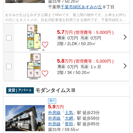
築31年 / 50.20㎡
千葉県
千葉市緑区
あすみが丘
８丁目
あすみが丘はなみずき公園まで48mです。最上階の物件です。お車をお持ち
の方にもオススメの、自走式駐車場を利用できる物件です。千葉市緑区エリ
アの賃貸情報が株式会社ネイティブ・ト...
5.7
万
円
(管理費等：5,000円 )
0万円
0万円
敷金
礼金
2階 / 2LDK / 50.20㎡
5.8
万
円
(管理費等：5,000円 )
0万円
1ヶ月
敷金
礼金
2階 / 3K / 50.20㎡
モダンタイムスⅢ
賃貸 | アパート
敷0
5.9
万円
外房線
「
土気
」駅 徒歩23分
外房線
「
大網
」駅 徒歩58分
外房線
「
誉田
」駅 徒歩85分
築31年 / 59.55㎡