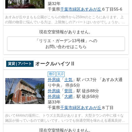
築32年
千葉県
千葉市緑区
あすみが丘
６丁目55-6
あすみが丘やまもも公園がこちらの物件から259mのところにあります。上
の階の物音に悩んでいる方は、上階無しのアパートはいかがでしょうか。こ
ちらの物件はアパートです。子育てをす...
現在空室情報がありません。
「リリエ・ガーデン13号棟」への
お問い合わせはこちら
オークルハイツⅡ
賃貸 | アパート
敷0
礼0
外房線
「
土気
」駅 バス7分 「あすみ大通
り中央」 停歩5分
外房線
「
誉田
」駅 徒歩88分
外房線
「
大網
」駅 徒歩58分
築33年
千葉県
千葉市緑区
あすみが丘
８丁目
歩いて444mの場所に、トウズ土気店があります。大型タウンの中に様々な
施設が揃っているので嬉しいです。いつでも快適空間を味わえる通風良好な
気持ちよい物件です。インターネットを...
現在空室情報がありません。