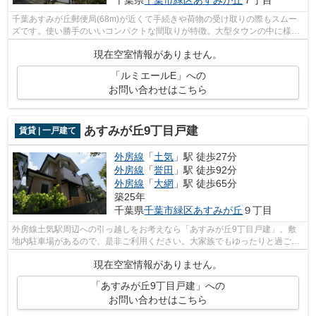
千葉あすみが丘郵便局(68m)が近くて手続きや荷物の受け取りの際もスムー
ズです。使い勝手のいいコンパクトな間取りが特徴。大型タウンの中に様々
な施設が揃っているので嬉しいです。快...
現在空室情報がありません。
「ルミエールE」への
お問い合わせはこちら
あすみが丘9丁目戸建
賃貸 | 一戸建て
外房線
「
土気
」駅 徒歩27分
外房線
「
誉田
」駅 徒歩92分
外房線
「
大網
」駅 徒歩65分
築25年
千葉県
千葉市緑区
あすみが丘
９丁目
外房線土気駅周辺への引っ越しをお考えなら「あすみが丘9丁目戸建」。敷
地内駐車場があるので、是非ご利用ください。大家族でもゆったりと過ごせ
る、広々とした室内のある戸建て物件。...
現在空室情報がありません。
「あすみが丘9丁目戸建」への
お問い合わせはこちら