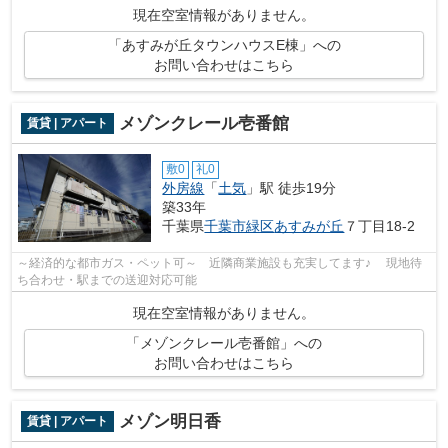
現在空室情報がありません。
「あすみが丘タウンハウスE棟」への
お問い合わせはこちら
メゾンクレール壱番館
賃貸 | アパート
敷0
礼0
外房線
「
土気
」駅 徒歩19分
築33年
千葉県
千葉市緑区
あすみが丘
７丁目18-2
～経済的な都市ガス・ペット可～ 近隣商業施設も充実してます♪ 現地待
ち合わせ・駅までの送迎対応可能
現在空室情報がありません。
「メゾンクレール壱番館」への
お問い合わせはこちら
メゾン明日香
賃貸 | アパート