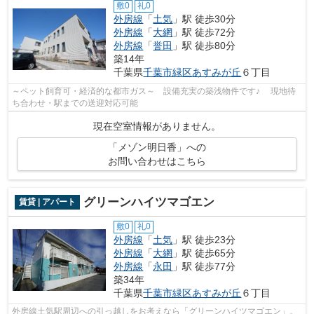
敷0
礼0
外房線
「
土気
」駅 徒歩30分
外房線
「
大網
」駅 徒歩72分
外房線
「
誉田
」駅 徒歩80分
築14年
千葉県
千葉市緑区
あすみが丘
６丁目
～ペット飼育可・経済的な都市ガス～ 設備充実の築浅物件です♪ 現地待
ち合わせ・駅までの送迎対応可能
現在空室情報がありません。
「メゾン明日香」への
お問い合わせはこちら
グリーンハイツマゴエン
賃貸 | アパート
敷0
礼0
外房線
「
土気
」駅 徒歩23分
外房線
「
大網
」駅 徒歩65分
外房線
「
永田
」駅 徒歩77分
築34年
千葉県
千葉市緑区
あすみが丘
６丁目
外房線土気駅周辺への引っ越しをお考えなら「グリーンハイツマゴエン」。