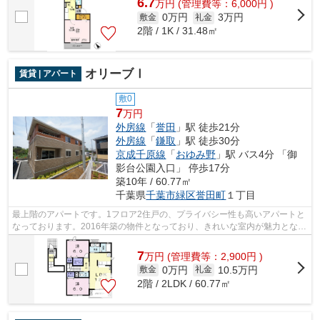
6.7
万
円
(管理費等：6,000円 )
0万円
3万円
敷金
礼金
2階 / 1K / 31.48㎡
オリーブⅠ
賃貸 | アパート
敷0
7
万円
外房線
「
誉田
」駅 徒歩21分
外房線
「
鎌取
」駅 徒歩30分
京成千原線
「
おゆみ野
」駅 バス4分 「御
影台公園入口」 停歩17分
築10年 / 60.77㎡
千葉県
千葉市緑区
誉田町
１丁目
最上階のアパートです。1フロア2住戸の、プライバシー性も高いアパートと
なっております。2016年築の物件となっており、きれいな室内が魅力となっ
ています。通信速度が速く時間も節約...
7
万
円
(管理費等：2,900円 )
0万円
10.5万円
敷金
礼金
2階 / 2LDK / 60.77㎡