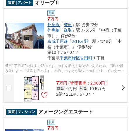
オリーブⅡ
賃貸 | アパート
敷0
7
万円
外房線
「
誉田
」駅 徒歩22分
外房線
「
鎌取
」駅 バス5分 「中宿（千葉
市）」 停歩3分
京成千原線
「
おゆみ野
」駅 バス9分 「中
宿（千葉市）」 停歩3分
築10年 / 57.07㎡
千葉県
千葉市緑区
誉田町
１丁目
誉田1丁目第2公園まで78mです。物件の近くに駅が2つあるため、用途や行
き先によって経路を選べます。風通しのよさが魅力の物件です。インターネ
ットをご利用いただける物件です。ココ...
7
万
円
(管理費等：2,900円 )
0万円
10.5万円
敷金
礼金
2階 / 2LDK / 57.07㎡
アメージングエステート
賃貸 | マンション
礼0
7
万円