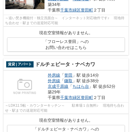
築34年
千葉県
千葉市緑区
誉田町
２丁目
～追い焚き機能付・独立洗面台～ インターネット対応物件です♪ 現地待
ち合わせ・駅までの送迎対応可能
現在空室情報がありません。
「フローレス誉田」への
お問い合わせはこちら
ドルチェビータ・ナベカワ
賃貸 | アパート
外房線
「
誉田
」駅 徒歩14分
外房線
「
鎌取
」駅 徒歩38分
京成千原線
「
ちはら台
」駅 徒歩52分
築29年
千葉県
千葉市緑区
誉田町
２丁目
～LDK11.5帖・カウンターキッチン～ 駐車場１台無料♪ 現地待ち合わ
せ・駅までの送迎対応可能
現在空室情報がありません。
「ドルチェビータ・ナベカワ」への