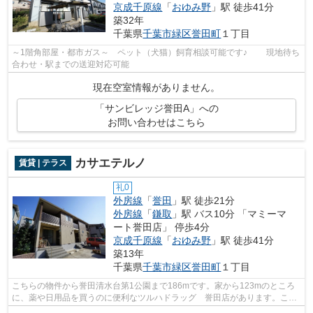
京成千原線
「
おゆみ野
」駅 徒歩41分
築32年
千葉県
千葉市緑区
誉田町
１丁目
～1階角部屋・都市ガス～ ペット（犬猫）飼育相談可能です♪ 現地待ち
合わせ・駅までの送迎対応可能
現在空室情報がありません。
「サンビレッジ誉田A」への
お問い合わせはこちら
カサエテルノ
賃貸 | テラス
礼0
外房線
「
誉田
」駅 徒歩21分
外房線
「
鎌取
」駅 バス10分 「マミーマ
ート誉田店」 停歩4分
京成千原線
「
おゆみ野
」駅 徒歩41分
築13年
千葉県
千葉市緑区
誉田町
１丁目
こちらの物件から誉田清水台第1公園まで186mです。家から123mのところ
に、薬や日用品を買うのに便利なツルハドラッグ 誉田店があります。こち
らの物件には自走式駐車場があります。周...