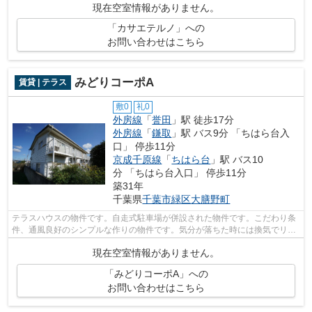
現在空室情報がありません。
「カサエテルノ」への
お問い合わせはこちら
みどりコーポA
賃貸 | テラス
敷0
礼0
外房線
「
誉田
」駅 徒歩17分
外房線
「
鎌取
」駅 バス9分 「ちはら台入
口」 停歩11分
京成千原線
「
ちはら台
」駅 バス10
分 「ちはら台入口」 停歩11分
築31年
千葉県
千葉市緑区
大膳野町
テラスハウスの物件です。自走式駐車場が併設された物件です。こだわり条
件、通風良好のシンプルな作りの物件です。気分が落ちた時には換気でリフ
レッシュしましょう。株式会社ネイテ...
現在空室情報がありません。
「みどりコーポA」への
お問い合わせはこちら