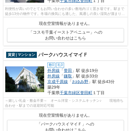
千葉県
千葉市緑区
誉田町
１丁目
利便性が高いのでとてもお問い合わせの多い敷地内ゴミ置き場です。駅まで
徒歩13分の物件です。冬場の換気にも適した、風通しの良い湿気が溜まりに
くい物件です。こちらの物件にはエレ...
現在空室情報がありません。
「コスモ千葉イーストアベニュー」への
お問い合わせはこちら
パークハウスイマイＦ
賃貸 | マンション
敷0
礼0
外房線
「
誉田
」駅 徒歩19分
外房線
「
鎌取
」駅 徒歩33分
京成千原線
「
おゆみ野
」駅 徒歩43分
築29年
千葉県
千葉市緑区
誉田町
１丁目
～嬉しい礼金・敷金不要～ オール洋室・システムキッチン♪ 現地待ち
合わせ・駅までの送迎対応可能
現在空室情報がありません。
「パークハウスイマイＦ」への
お問い合わせはこちら