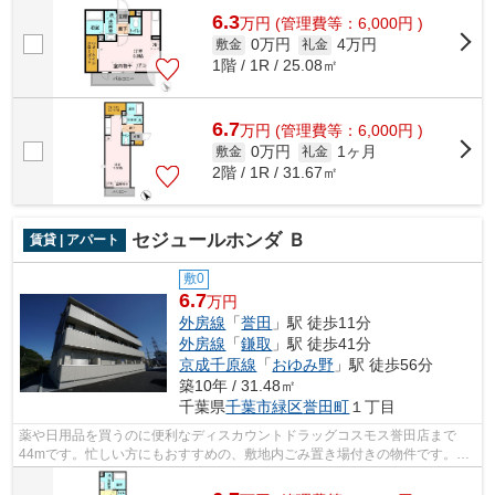
6.3
万
円
(管理費等：6,000円 )
0万円
4万円
敷金
礼金
1階 / 1R / 25.08㎡
6.7
万
円
(管理費等：6,000円 )
0万円
1ヶ月
敷金
礼金
2階 / 1R / 31.67㎡
セジュールホンダ Ｂ
賃貸 | アパート
敷0
6.7
万円
外房線
「
誉田
」駅 徒歩11分
外房線
「
鎌取
」駅 徒歩41分
京成千原線
「
おゆみ野
」駅 徒歩56分
築10年 / 31.48㎡
千葉県
千葉市緑区
誉田町
１丁目
薬や日用品を買うのに便利なディスカウントドラッグコスモス誉田店まで
44mです。忙しい方にもおすすめの、敷地内ごみ置き場付きの物件です。駅
近くに立地する物件で、徒歩11分程でアク...