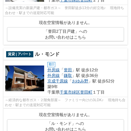
～設備充実の新築戸建・都市ガス～ 誉田駅徒歩13分の好立地♪ 現地待ち
合わせ・駅までの送迎対応可能
現在空室情報がありません。
「誉田2丁目戸建」への
お問い合わせはこちら
ル・モンド
賃貸 | アパート
敷0
外房線
「
誉田
」駅 徒歩12分
外房線
「
鎌取
」駅 徒歩36分
京成千原線
「
おゆみ野
」駅 徒歩52分
築9年
千葉県
千葉市緑区
誉田町
１丁目
～経済的な都市ガス・２階角部屋～ ファミリー向けの3LDK♪ 現地待ち合
わせ・駅までの送迎対応可能
現在空室情報がありません。
「ル・モンド」への
お問い合わせはこちら