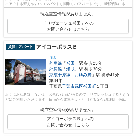
イアウトも変えやすいコンパクトな間取りのアパートです。風邪予防にもな
る通風システムが整った換気がしやす...
現在空室情報がありません。
「リヴェージュ誉田」への
お問い合わせはこちら
アイコーポラスＢ
賃貸 | アパート
礼0
外房線
「
誉田
」駅 徒歩23分
外房線
「
鎌取
」駅 徒歩30分
京成千原線
「
おゆみ野
」駅 徒歩41分
築34年
千葉県
千葉市緑区
誉田町
１丁目
近くにおゆみ野 なかよし公園(372m)があるので、リフレッシュするときな
どにご利用いただけます。日頃から電車をよく利用するなら2駅利用可物件
をお選びください。落ち着いた街並みが...
現在空室情報がありません。
「アイコーポラスＢ」への
お問い合わせはこちら