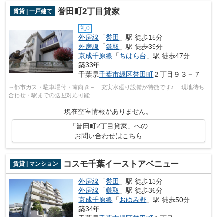
誉田町2丁目貸家
賃貸 | 一戸建て
礼0
外房線
「
誉田
」駅 徒歩15分
外房線
「
鎌取
」駅 徒歩39分
京成千原線
「
ちはら台
」駅 徒歩47分
築33年
千葉県
千葉市緑区
誉田町
２丁目９３－７
～都市ガス・駐車場付・南向き～ 充実水廻り設備が特徴です♪ 現地待ち
合わせ・駅までの送迎対応可能
現在空室情報がありません。
「誉田町2丁目貸家」への
お問い合わせはこちら
コスモ千葉イーストアベニュー
賃貸 | マンション
外房線
「
誉田
」駅 徒歩13分
外房線
「
鎌取
」駅 徒歩36分
京成千原線
「
おゆみ野
」駅 徒歩50分
築34年