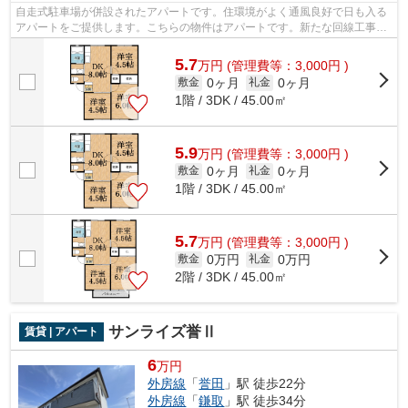
自走式駐車場が併設されたアパートです。住環境がよく通風良好で日も入る
アパートをご提供します。こちらの物件はアパートです。新たな回線工事が
必要ない、経済的なネット回線工事済...
5.7
万
円
(管理費等：3,000円 )
0ヶ月
0ヶ月
敷金
礼金
1階 / 3DK / 45.00㎡
5.9
万
円
(管理費等：3,000円 )
0ヶ月
0ヶ月
敷金
礼金
1階 / 3DK / 45.00㎡
5.7
万
円
(管理費等：3,000円 )
0万円
0万円
敷金
礼金
2階 / 3DK / 45.00㎡
サンライズ誉Ⅱ
賃貸 | アパート
6
万円
外房線
「
誉田
」駅 徒歩22分
外房線
「
鎌取
」駅 徒歩34分