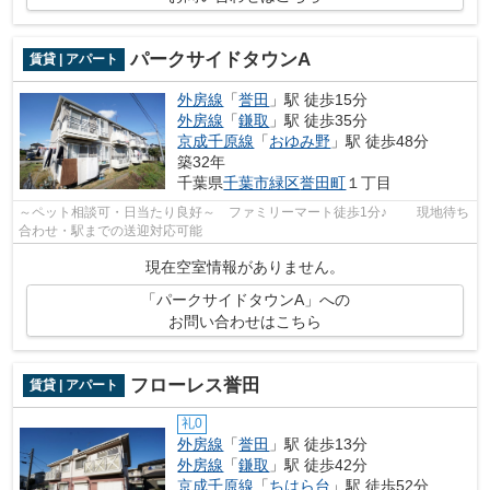
パークサイドタウンA
賃貸 | アパート
外房線
「
誉田
」駅 徒歩15分
外房線
「
鎌取
」駅 徒歩35分
京成千原線
「
おゆみ野
」駅 徒歩48分
築32年
千葉県
千葉市緑区
誉田町
１丁目
～ペット相談可・日当たり良好～ ファミリーマート徒歩1分♪ 現地待ち
合わせ・駅までの送迎対応可能
現在空室情報がありません。
「パークサイドタウンA」への
お問い合わせはこちら
フローレス誉田
賃貸 | アパート
礼0
外房線
「
誉田
」駅 徒歩13分
外房線
「
鎌取
」駅 徒歩42分
京成千原線
「
ちはら台
」駅 徒歩52分