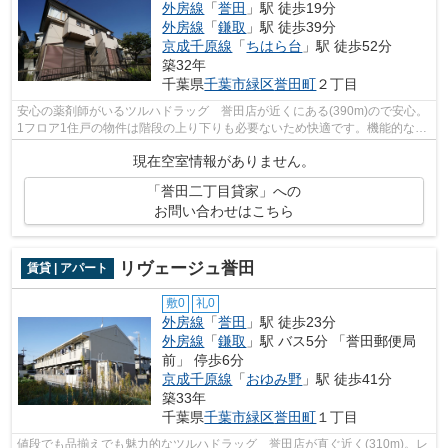
外房線
「
誉田
」駅 徒歩19分
外房線
「
鎌取
」駅 徒歩39分
京成千原線
「
ちはら台
」駅 徒歩52分
築32年
千葉県
千葉市緑区
誉田町
２丁目
安心の薬剤師がいるツルハドラッグ 誉田店が近くにある(390m)ので安心。
1フロア1住戸の物件は階段の上り下りも必要ないため快適です。機能的な駐
車場(自走式)を併設。広々とした室内...
現在空室情報がありません。
「誉田二丁目貸家」への
お問い合わせはこちら
リヴェージュ誉田
賃貸 | アパート
敷0
礼0
外房線
「
誉田
」駅 徒歩23分
外房線
「
鎌取
」駅 バス5分 「誉田郵便局
前」 停歩6分
京成千原線
「
おゆみ野
」駅 徒歩41分
築33年
千葉県
千葉市緑区
誉田町
１丁目
値段でも品揃えでも魅力的なツルハドラッグ 誉田店が直ぐ近く(310m)。レ