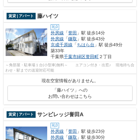
藤ハイツ
賃貸 | アパート
礼0
外房線
「
誉田
」駅 徒歩14分
外房線
「
鎌取
」駅 徒歩43分
京成千原線
「
ちはら台
」駅 徒歩49分
築33年
千葉県
千葉市緑区
誉田町
２丁目
～角部屋・駐車場１台(小型車)無料～ エアコン付き・出窓♪ 現地待ち合
わせ・駅までの送迎対応可能
現在空室情報がありません。
「藤ハイツ」への
お問い合わせはこちら
サンビレッジ誉田A
賃貸 | アパート
礼0
外房線
「
誉田
」駅 徒歩23分
外房線
「
鎌取
」駅 徒歩30分