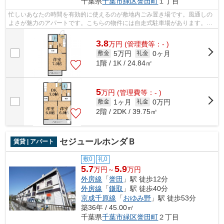
千葉県
千葉市緑区
誉田町
１丁目
忙しいあなたの時間を有効的に使えるのが敷地内ごみ置き場です。風通しの
よさが魅力のアパートです。こちらの物件には自走式駐車場があります。こ
ちらの物件はアパートです。千葉市緑...
3.8
万
円
(管理費等：- )
5万円
0ヶ月
敷金
礼金
1階 / 1K / 24.84㎡
5
万
円
(管理費等：- )
1ヶ月
0万円
敷金
礼金
2階 / 2DK / 39.75㎡
セジュールホンダＢ
賃貸 | アパート
敷0
礼0
5.7
5.9
万円～
万円
外房線
「
誉田
」駅 徒歩12分
外房線
「
鎌取
」駅 徒歩40分
京成千原線
「
おゆみ野
」駅 徒歩53分
築36年 / 45.00㎡
千葉県
千葉市緑区
誉田町
２丁目