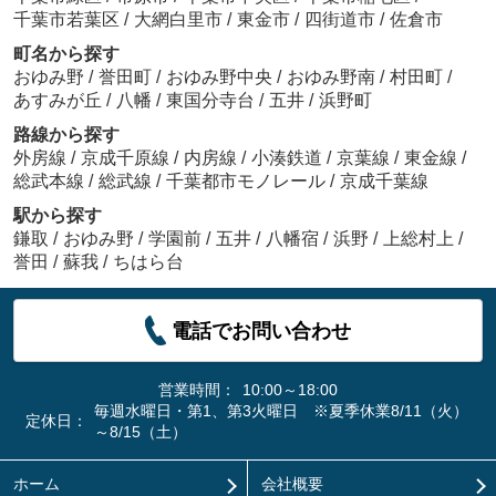
千葉市若葉区
/
大網白里市
/
東金市
/
四街道市
/
佐倉市
町名から探す
おゆみ野
/
誉田町
/
おゆみ野中央
/
おゆみ野南
/
村田町
/
あすみが丘
/
八幡
/
東国分寺台
/
五井
/
浜野町
路線から探す
外房線
/
京成千原線
/
内房線
/
小湊鉄道
/
京葉線
/
東金線
/
総武本線
/
総武線
/
千葉都市モノレール
/
京成千葉線
駅から探す
鎌取
/
おゆみ野
/
学園前
/
五井
/
八幡宿
/
浜野
/
上総村上
/
誉田
/
蘇我
/
ちはら台
電話でお問い合わせ
営業時間：
10:00～18:00
毎週水曜日・第1、第3火曜日 ※夏季休業8/11（火）
定休日：
～8/15（土）
ホーム
会社概要