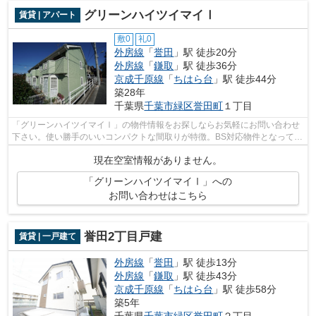
グリーンハイツイマイⅠ
賃貸 | アパート
敷0
礼0
外房線
「
誉田
」駅 徒歩20分
外房線
「
鎌取
」駅 徒歩36分
京成千原線
「
ちはら台
」駅 徒歩44分
築28年
千葉県
千葉市緑区
誉田町
１丁目
「グリーンハイツイマイⅠ」の物件情報をお探しならお気軽にお問い合わせ
下さい。使い勝手のいいコンパクトな間取りが特徴。BS対応物件となってお
り、アンテナの設置は済んでいます。衛...
現在空室情報がありません。
「グリーンハイツイマイⅠ」への
お問い合わせはこちら
誉田2丁目戸建
賃貸 | 一戸建て
外房線
「
誉田
」駅 徒歩13分
外房線
「
鎌取
」駅 徒歩43分
京成千原線
「
ちはら台
」駅 徒歩58分
築5年
千葉県
千葉市緑区
誉田町
２丁目