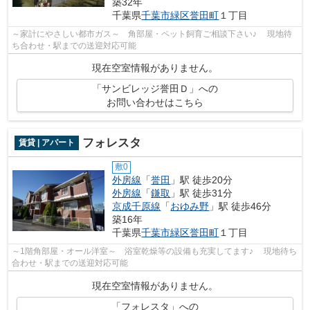
築32年
千葉県
千葉市緑区
誉田町
１丁目
～家計にやさしい都市ガス～ 角部屋・ペット飼育ご相談下さい♪ 現地待
ち合わせ・駅までの送迎対応可能
現在空室情報がありません。
「サンビレッジ誉田Ｄ」への
お問い合わせはこちら
フォレスタ
賃貸 | アパート
敷0
外房線
「
誉田
」駅 徒歩20分
外房線
「
鎌取
」駅 徒歩31分
京成千原線
「
おゆみ野
」駅 徒歩46分
築16年
千葉県
千葉市緑区
誉田町
１丁目
～1階角部屋・オール洋室～ 浴室乾燥等の設備も充実してます♪ 現地待ち
合わせ・駅までの送迎対応可能
現在空室情報がありません。
「フォレスタ」への