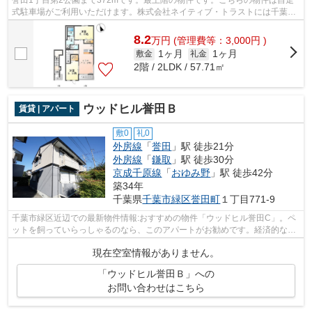
式駐車場がご利用いただけます。株式会社ネイティブ・トラストには千葉市
緑区エリアの賃貸情報がございます。お...
8.2
万
円
(管理費等：3,000円 )
1ヶ月
1ヶ月
敷金
礼金
2階 / 2LDK / 57.71㎡
ウッドヒル誉田Ｂ
賃貸 | アパート
敷0
礼0
外房線
「
誉田
」駅 徒歩21分
外房線
「
鎌取
」駅 徒歩30分
京成千原線
「
おゆみ野
」駅 徒歩42分
築34年
千葉県
千葉市緑区
誉田町
１丁目771-9
千葉市緑区近辺での最新物件情報:おすすめの物件「ウッドヒル誉田C」。ペ
ットを飼っていらっしゃるのなら、このアパートがお勧めです。経済的な都
市ガス・オール洋室。敷地内の駐車場...
現在空室情報がありません。
「ウッドヒル誉田Ｂ」への
お問い合わせはこちら