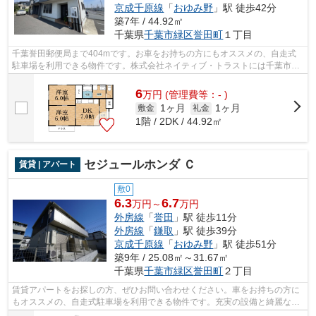
京成千原線
「
おゆみ野
」駅 徒歩42分
築7年 / 44.92㎡
千葉県
千葉市緑区
誉田町
１丁目
千葉誉田郵便局まで404mです。お車をお持ちの方にもオススメの、自走式
駐車場を利用できる物件です。株式会社ネイティブ・トラストには千葉市緑
区エリアの賃貸情報が豊富にございます...
6
万
円
(管理費等：- )
1ヶ月
1ヶ月
敷金
礼金
1階 / 2DK / 44.92㎡
セジュールホンダ Ｃ
賃貸 | アパート
敷0
6.3
6.7
万円～
万円
外房線
「
誉田
」駅 徒歩11分
外房線
「
鎌取
」駅 徒歩39分
京成千原線
「
おゆみ野
」駅 徒歩51分
築9年 / 25.08㎡～31.67㎡
千葉県
千葉市緑区
誉田町
２丁目
賃貸アパートをお探しの方、ぜひお問い合わせください。車をお持ちの方に
もオススメの、自走式駐車場を利用できる物件です。充実の設備と綺麗な室
内を兼ね備えた、平成28年築の物件で...