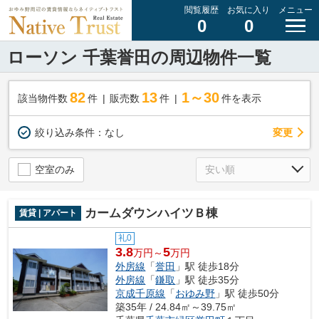
閲覧履歴
お気に入り
メニュー
0
0
ローソン 千葉誉田の周辺物件一覧
82
13
1～30
該当物件数
件
販売数
件
件を表示
変更
絞り込み条件：
なし
空室のみ
カームダウンハイツＢ棟
賃貸 | アパート
礼0
3.8
5
万円～
万円
外房線
「
誉田
」駅 徒歩18分
外房線
「
鎌取
」駅 徒歩35分
京成千原線
「
おゆみ野
」駅 徒歩50分
築35年 / 24.84㎡～39.75㎡