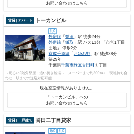
お問い合わせはこちら
トーカンビル
賃貸 | アパート
礼0
外房線
「
誉田
」駅 徒歩24分
外房線
「
鎌取
」駅 バス13分 「市営1丁目
団地」 停歩2分
京成千原線
「
おゆみ野
」駅 徒歩38分
築29年
千葉県
千葉市緑区
誉田町
１丁目
～明るい2階角部屋・追い焚き給湯～ スーパーまで約300ｍ♪ 現地待ち合
わせ・駅までの送迎対応可能
現在空室情報がありません。
「トーカンビル」への
お問い合わせはこちら
誉田二丁目貸家
賃貸 | 一戸建て
敷0
礼0