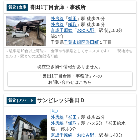
誉田1丁目倉庫・事務所
賃貸 | 倉庫
外房線
「
誉田
」駅 徒歩20分
外房線
「
鎌取
」駅 徒歩35分
京成千原線
「
おゆみ野
」駅 徒歩50分
築34年
千葉県
千葉市緑区
誉田町
１丁目
～駐車場10台以上可能～ 倉庫や作業場としてオススメです♪ 現地待ち
合わせ・駅までの送迎対応可能
現在空き物件情報がありません。
「誉田1丁目倉庫・事務所」への
お問い合わせはこちら
サンビレッジ誉田Ｄ
賃貸 | アパート
礼0
外房線
「
誉田
」駅 徒歩22分
外房線
「
鎌取
」駅 バス5分 「誉田給水
場」 停歩3分
京成千原線
「
おゆみ野
」駅 徒歩40分