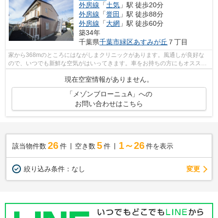
外房線
「
土気
」駅 徒歩20分
外房線
「
誉田
」駅 徒歩88分
外房線
「
大網
」駅 徒歩60分
築34年
千葉県
千葉市緑区
あすみが丘
７丁目
家から368mのところにはながしまクリニックがあります。風通しが良好な
ので、いつでも新鮮な空気がはいってきます。車をお持ちの方にもオススメ
の、自走式駐車場を利用できるアパート...
現在空室情報がありません。
「メゾンブローニュA」への
お問い合わせはこちら
26
5
1～26
該当物件数
件
空き数
件
件を表示
変更
絞り込み条件：
なし