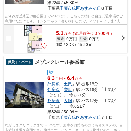
築22年 / 45.30㎡
千葉県
千葉市緑区
あすみが丘
８丁目
あすみが丘水辺の郷公園まで454mです。こちらの物件は自走式駐車場がご
利用いただけます。インターネット有り物件なので、ネットをよく使う方に
おすすめです。千葉市緑区エリアの賃貸...
5.1
万
円
(管理費等：3,900円 )
0万円
0万円
敷金
礼金
1階 / 2DK / 45.30㎡
メゾンクレール参番館
賃貸 | アパート
敷0
6.3
6.4
万円～
万円
外房線
「
土気
」駅 徒歩18分
外房線
「
誉田
」駅 バス16分 「土気駅
〔北口〕」 停歩21分
外房線
「
大網
」駅 バス17分 「土気駅
〔北口〕」 停歩21分
築32年 / 50.09㎡
千葉県
千葉市緑区
あすみが丘
７丁目
ながしまクリニックまで326mです。お車をお持ちの方にもオススメの、自
走式駐車場を利用できる物件です。インターネット有り物件なので、ネット