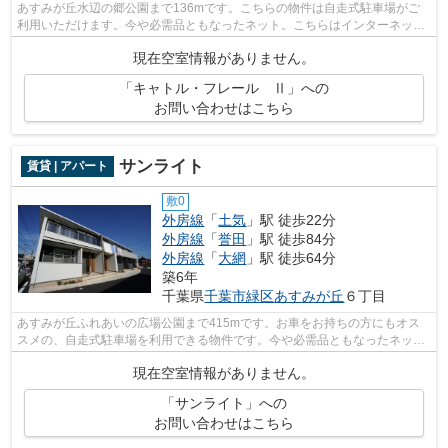
あすみが丘水辺の郷公園まで136mです。こちらの物件は自走式駐車場がご
利用いただけます。今や必需品ともなったネット。こちらはインターネット
有り物件です。株式会社ネイティブ・ト...
現在空室情報がありません。
「キャトル・フレール Ⅱ」への
お問い合わせはこちら
サンライト
賃貸 | アパート
敷0
外房線
「
土気
」駅 徒歩22分
外房線
「
誉田
」駅 徒歩84分
外房線
「
大網
」駅 徒歩64分
築6年
千葉県
千葉市緑区
あすみが丘
６丁目
あすみが丘ふれあいの広場公園まで415mです。お車をお持ちの方にもオス
スメの、自走式駐車場を利用できる物件です。今や必需品ともなったネッ
ト。こちらはインターネット有り物件です...
現在空室情報がありません。
「サンライト」への
お問い合わせはこちら