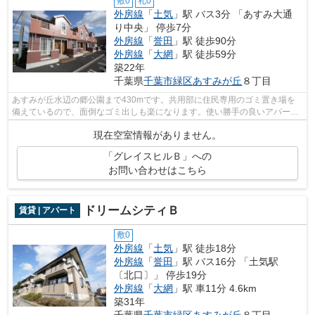
敷0
礼0
外房線
「
土気
」駅 バス3分 「あすみ大通
り中央」 停歩7分
外房線
「
誉田
」駅 徒歩90分
外房線
「
大網
」駅 徒歩59分
築22年
千葉県
千葉市緑区
あすみが丘
８丁目
あすみが丘水辺の郷公園まで430mです。共用部に住民専用のゴミ置き場を
備えているので、面倒なゴミ出しも楽になります。使い勝手の良いアパート
でイチオシの物件です。今や必需品とも...
現在空室情報がありません。
「グレイスヒルＢ」への
お問い合わせはこちら
ドリームシティＢ
賃貸 | アパート
敷0
外房線
「
土気
」駅 徒歩18分
外房線
「
誉田
」駅 バス16分 「土気駅
〔北口〕」 停歩19分
外房線
「
大網
」駅 車11分 4.6km
築31年