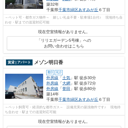
築32年
千葉県
千葉市緑区
あすみが丘
６丁目
～ペット可・都市ガス物件～ 嬉しい礼金不要・駐車場1台付♪ 現地待ち合
わせ・駅までの送迎対応可能
現在空室情報がありません。
「リリエガーデン5号棟」への
お問い合わせはこちら
メゾン明日香
賃貸 | アパート
敷0
礼0
外房線
「
土気
」駅 徒歩30分
外房線
「
大網
」駅 徒歩72分
外房線
「
誉田
」駅 徒歩80分
築14年
千葉県
千葉市緑区
あすみが丘
６丁目
～ペット飼育可・経済的な都市ガス～ 設備充実の築浅物件です♪ 現地待
ち合わせ・駅までの送迎対応可能
現在空室情報がありません。