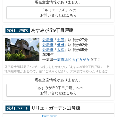
現在空室情報がありません。
「ルミエールE」への
お問い合わせはこちら
あすみが丘9丁目戸建
賃貸 | 一戸建て
外房線
「
土気
」駅 徒歩27分
外房線
「
誉田
」駅 徒歩92分
外房線
「
大網
」駅 徒歩65分
築25年
千葉県
千葉市緑区
あすみが丘
９丁目
外房線土気駅周辺への引っ越しをお考えなら「あすみが丘9丁目戸建」。敷
地内駐車場があるので、是非ご利用ください。大家族でもゆったりと過ごせ
る、広々とした室内のある戸建て物件。...
現在空室情報がありません。
「あすみが丘9丁目戸建」への
お問い合わせはこちら
リリエ・ガーデン13号棟
賃貸 | アパート