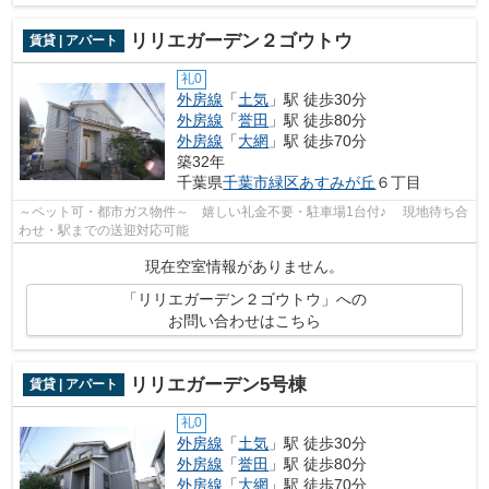
リリエガーデン２ゴウトウ
賃貸 | アパート
礼0
外房線
「
土気
」駅 徒歩30分
外房線
「
誉田
」駅 徒歩80分
外房線
「
大網
」駅 徒歩70分
築32年
千葉県
千葉市緑区
あすみが丘
６丁目
～ペット可・都市ガス物件～ 嬉しい礼金不要・駐車場1台付♪ 現地待ち合
わせ・駅までの送迎対応可能
現在空室情報がありません。
「リリエガーデン２ゴウトウ」への
お問い合わせはこちら
リリエガーデン5号棟
賃貸 | アパート
礼0
外房線
「
土気
」駅 徒歩30分
外房線
「
誉田
」駅 徒歩80分
外房線
「
大網
」駅 徒歩70分