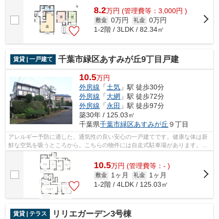
8.2
万
円
(管理費等：3,000円 )
0万円
0万円
敷金
礼金
1-2階 / 3LDK / 82.34㎡
千葉市緑区あすみが丘9丁目戸建
賃貸 | 一戸建て
10.5
万円
外房線
「
土気
」駅 徒歩30分
外房線
「
大網
」駅 徒歩72分
外房線
「
永田
」駅 徒歩97分
築30年 / 125.03㎡
千葉県
千葉市緑区
あすみが丘
９丁目
アレルギー予防に適した、通気性の良い安心の一戸建てです。健康な体は新
鮮な空気を吸うところから。こちらの物件には自走式駐車場があります。こ
ちらは一戸建て物件です。ここは大型...
10.5
万
円
(管理費等：- )
1ヶ月
1ヶ月
敷金
礼金
1-2階 / 4LDK / 125.03㎡
リリエガーデン3号棟
賃貸 | テラス