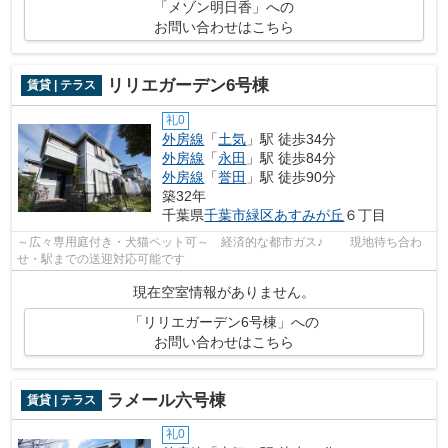
「メゾン明日香」への
お問い合わせはこちら
リリエガーデン6号棟
賃貸 | テラス
礼0
外房線
「
土気
」駅 徒歩34分
外房線
「
永田
」駅 徒歩84分
外房線
「
誉田
」駅 徒歩90分
築32年
千葉県
千葉市緑区
あすみが丘
６丁目
～広々専用庭付き・犬猫ペット可～ 経済的な都市ガス♪ 現地待ち合わ
せ・駅までの送迎対応可能です
現在空室情報がありません。
「リリエガーデン6号棟」への
お問い合わせはこちら
ラメール六号棟
賃貸 | テラス
礼0