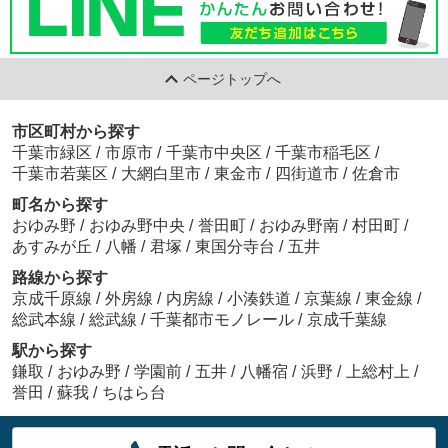
ページトップへ
市区町村から探す
千葉市緑区
/
市原市
/
千葉市中央区
/
千葉市稲毛区
/
千葉市若葉区
/
大網白里市
/
東金市
/
四街道市
/
佐倉市
町名から探す
おゆみ野
/
おゆみ野中央
/
誉田町
/
おゆみ野南
/
村田町
/
あすみが丘
/
八幡
/
君塚
/
東国分寺台
/
五井
路線から探す
京成千原線
/
外房線
/
内房線
/
小湊鉄道
/
京葉線
/
東金線
/
総武本線
/
総武線
/
千葉都市モノレール
/
京成千葉線
駅から探す
鎌取
/
おゆみ野
/
学園前
/
五井
/
八幡宿
/
浜野
/
上総村上
/
誉田
/
蘇我
/
ちはら台