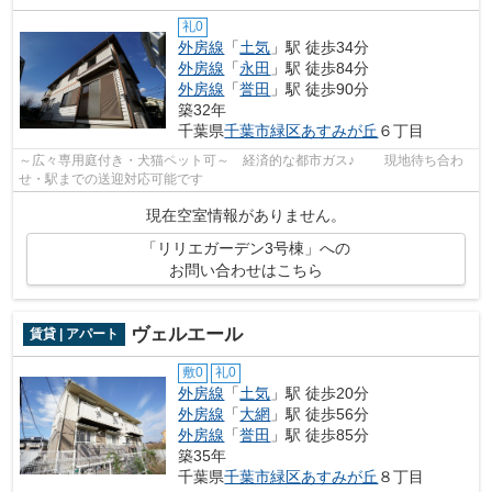
礼0
外房線
「
土気
」駅 徒歩34分
外房線
「
永田
」駅 徒歩84分
外房線
「
誉田
」駅 徒歩90分
築32年
千葉県
千葉市緑区
あすみが丘
６丁目
～広々専用庭付き・犬猫ペット可～ 経済的な都市ガス♪ 現地待ち合わ
せ・駅までの送迎対応可能です
現在空室情報がありません。
「リリエガーデン3号棟」への
お問い合わせはこちら
ヴェルエール
賃貸 | アパート
敷0
礼0
外房線
「
土気
」駅 徒歩20分
外房線
「
大網
」駅 徒歩56分
外房線
「
誉田
」駅 徒歩85分
築35年
千葉県
千葉市緑区
あすみが丘
８丁目