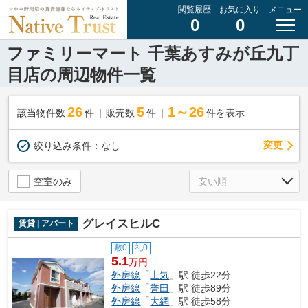
閲覧履歴
お気に入り
メニュー
0
0
ファミリーマート 千葉あすみが丘九丁
目店の周辺物件一覧
26
5
1～26
該当物件数
件
販売数
件
件を表示
変更
絞り込み条件：
なし
空室のみ
グレイスヒルC
賃貸 | アパート
敷0
礼0
5.1
万円
外房線
「
土気
」駅 徒歩22分
外房線
「
誉田
」駅 徒歩89分
外房線
「
大網
」駅 徒歩58分