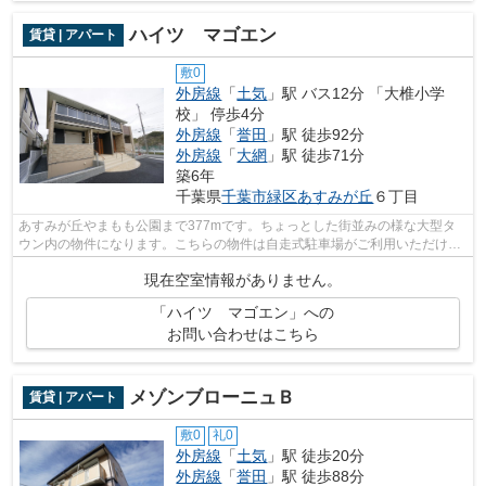
ハイツ マゴエン
賃貸 | アパート
敷0
外房線
「
土気
」駅 バス12分 「大椎小学
校」 停歩4分
外房線
「
誉田
」駅 徒歩92分
外房線
「
大網
」駅 徒歩71分
築6年
千葉県
千葉市緑区
あすみが丘
６丁目
あすみが丘やまもも公園まで377mです。ちょっとした街並みの様な大型タ
ウン内の物件になります。こちらの物件は自走式駐車場がご利用いただけま
す。株式会社ネイティブ・トラストへの...
現在空室情報がありません。
「ハイツ マゴエン」への
お問い合わせはこちら
メゾンブローニュＢ
賃貸 | アパート
敷0
礼0
外房線
「
土気
」駅 徒歩20分
外房線
「
誉田
」駅 徒歩88分