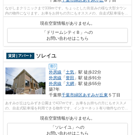
千葉県
千葉市緑区
あすみが丘
８丁目
ながしまクリニックまで339mです。ちょっとした街並みの様な大型タウン
内の物件になります。お車をお持ちの方にもオススメの、自走式駐車場を利
用できる物件です。千葉市緑区エリアの...
現在空室情報がありません。
「ドリームシティＢ」への
お問い合わせはこちら
ソレイユ
賃貸 | アパート
敷0
外房線
「
土気
」駅 徒歩22分
外房線
「
誉田
」駅 徒歩91分
外房線
「
大網
」駅 徒歩55分
築7年
千葉県
千葉市緑区
あすみが丘東
５丁目
あすみが丘はなみずき公園まで437mです。お車をお持ちの方にもオススメ
の、自走式駐車場を利用できる物件です。インターネット有り物件なので、
ネットをよく使う方におすすめです。ご...
現在空室情報がありません。
「ソレイユ」への
お問い合わせはこちら