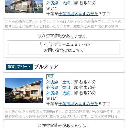
外房線
「
大網
」駅 徒歩61分
築34年
千葉県
千葉市緑区
あすみが丘
７丁目
こちらの物件はアパートです。こちらは大型タウン内の物件です。こちらの
物件は自走式駐車場がご利用いただけます。敷地内ごみ置き場がある物件で
す。千葉市緑区エリアの賃貸情報が株...
現在空室情報がありません。
「メゾンブローニュＢ」への
お問い合わせはこちら
プルメリア
賃貸 | アパート
敷0
外房線
「
土気
」駅 徒歩27分
外房線
「
誉田
」駅 徒歩73分
外房線
「
大網
」駅 徒歩73分
築11年
千葉県
千葉市緑区
あすみが丘
５丁目
あすみが丘さくら公園まで300mです。自走式の駐車場がある物件です。通
風良好の涼しく気持ちの良い空間をご提供いたします。こちらの物件はイン
ターネットをご利用いただけます。不動...
現在空室情報がありません。