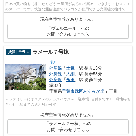
日々の買い物も（株）せんどう 土気店があるので楽々にできます・おススメ
のスーパーです。快適な通信速度でパソコンが使用できる光回線の物件で
す。経済的な都市ガス・追焚き付き。耐...
現在空室情報がありません。
「ヴェルエール」への
お問い合わせはこちら
ラメール７号棟
賃貸 | テラス
礼0
外房線
「
土気
」駅 徒歩15分
外房線
「
大網
」駅 徒歩58分
外房線
「
永田
」駅 徒歩79分
築32年
千葉県
千葉市緑区
あすみが丘
７丁目
～ファミリーにオススメのテラスハウス～ 駐車場1台付きです♪ 現地待ち
合わせ・駅までの送迎対応可能
現在空室情報がありません。
「ラメール７号棟」への
お問い合わせはこちら