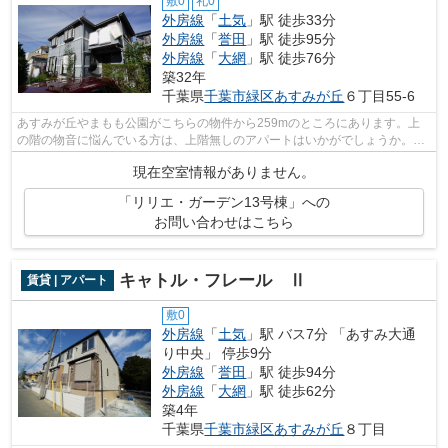
敷0
礼0
外房線
「
土気
」駅 徒歩33分
外房線
「
誉田
」駅 徒歩95分
外房線
「
大網
」駅 徒歩76分
築32年
千葉県
千葉市緑区
あすみが丘
６丁目55-6
あすみが丘やまもも公園がこちらの物件から259mのところにあります。上
の階の物音に悩んでいる方は、上階無しのアパートはいかがでしょうか。こ
ちらの物件はアパートです。子育てをす...
現在空室情報がありません。
「リリエ・ガーデン13号棟」への
お問い合わせはこちら
キャトル・フレール Ⅱ
賃貸 | アパート
敷0
外房線
「
土気
」駅 バス7分 「あすみ大通
り中央」 停歩9分
外房線
「
誉田
」駅 徒歩94分
外房線
「
大網
」駅 徒歩62分
築4年
千葉県
千葉市緑区
あすみが丘
８丁目