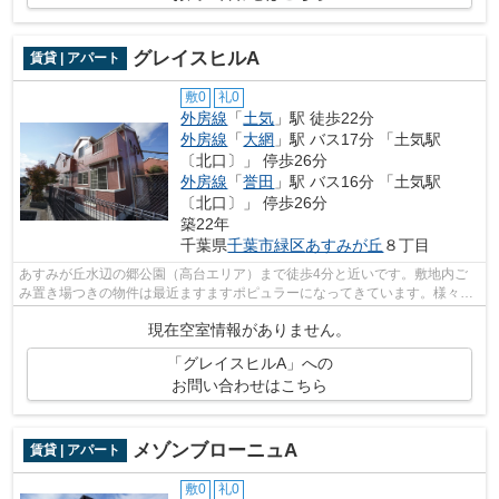
グレイスヒルA
賃貸 | アパート
敷0
礼0
外房線
「
土気
」駅 徒歩22分
外房線
「
大網
」駅 バス17分 「土気駅
〔北口〕」 停歩26分
外房線
「
誉田
」駅 バス16分 「土気駅
〔北口〕」 停歩26分
築22年
千葉県
千葉市緑区
あすみが丘
８丁目
あすみが丘水辺の郷公園（高台エリア）まで徒歩4分と近いです。敷地内ご
み置き場つきの物件は最近ますますポピュラーになってきています。様々な
場所へのアクセスが便利になる、2駅利...
現在空室情報がありません。
「グレイスヒルA」への
お問い合わせはこちら
メゾンブローニュA
賃貸 | アパート
敷0
礼0