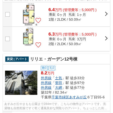
をよく使う方におすすめです。ご来店予...
6.4
万
円
(管理費等：5,000円 )
0ヶ月
1ヶ月
敷金
礼金
1階 / 2LDK / 50.09㎡
6.3
万
円
(管理費等：5,000円 )
0ヶ月
3万円
敷金
礼金
2階 / 2LDK / 50.09㎡
リリエ・ガーデン12号棟
賃貸 | アパート
敷0
礼0
8.2
万円
外房線
「
土気
」駅 徒歩33分
外房線
「
誉田
」駅 徒歩97分
外房線
「
大網
」駅 徒歩77分
築32年 / 82.34㎡
千葉県
千葉市緑区
あすみが丘
６丁目55-6
あすみが丘やまもも公園まで284mです。こちらの物件はアパートです。洗
濯物も自然乾燥ですぐ乾く通風良好な間取りのアパート。ちょっとした街並
みの様な大型タウン内のアパートになり...