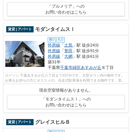
「プルメリア」への
お問い合わせはこちら
モダンタイムスⅠ
賃貸 | アパート
敷0
礼0
外房線
「
土気
」駅 徒歩24分
外房線
「
誉田
」駅 徒歩91分
外房線
「
大網
」駅 徒歩61分
築31年
千葉県
千葉市緑区
あすみが丘
８丁目
ローソン 千葉あすみが丘八丁目まで337mです。大型タウン内の物件です。
お車をお持ちの方にオススメの、自走式駐車場を利用できる物件です。気に
なる情報を見つけたら、まずはお電話0...
現在空室情報がありません。
「モダンタイムスⅠ」への
お問い合わせはこちら
グレイスヒルＢ
賃貸 | アパート