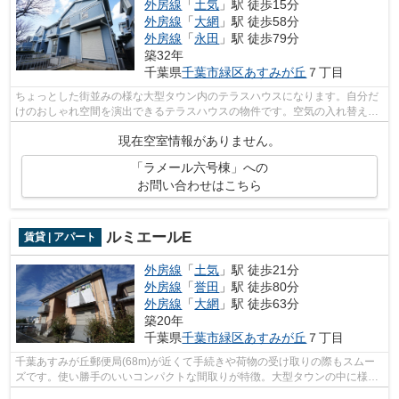
外房線
「
土気
」駅 徒歩15分
外房線
「
大網
」駅 徒歩58分
外房線
「
永田
」駅 徒歩79分
築32年
千葉県
千葉市緑区
あすみが丘
７丁目
ちょっとした街並みの様な大型タウン内のテラスハウスになります。自分だ
けのおしゃれ空間を演出できるテラスハウスの物件です。空気の入れ替えも
簡単におこなえる通風良好のテラスハ...
現在空室情報がありません。
「ラメール六号棟」への
お問い合わせはこちら
ルミエールE
賃貸 | アパート
外房線
「
土気
」駅 徒歩21分
外房線
「
誉田
」駅 徒歩80分
外房線
「
大網
」駅 徒歩63分
築20年
千葉県
千葉市緑区
あすみが丘
７丁目
千葉あすみが丘郵便局(68m)が近くて手続きや荷物の受け取りの際もスムー
ズです。使い勝手のいいコンパクトな間取りが特徴。大型タウンの中に様々
な施設が揃っているので嬉しいです。快...