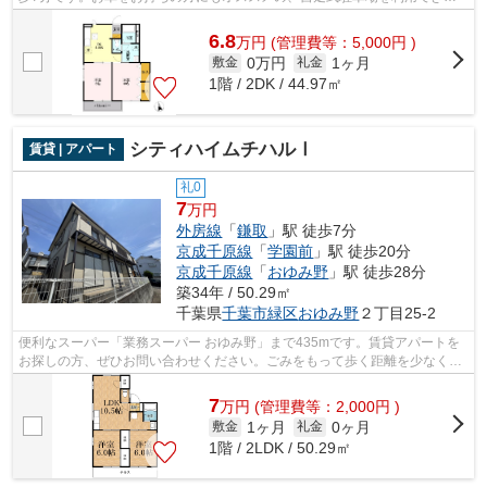
物件です。千葉市緑区エリアの賃貸情報...
6.8
万
円
(管理費等：5,000円 )
0万円
1ヶ月
敷金
礼金
1階 / 2DK / 44.97㎡
シティハイムチハルⅠ
賃貸 | アパート
礼0
7
万円
外房線
「
鎌取
」駅 徒歩7分
京成千原線
「
学園前
」駅 徒歩20分
京成千原線
「
おゆみ野
」駅 徒歩28分
築34年 / 50.29㎡
千葉県
千葉市緑区
おゆみ野
２丁目25-2
便利なスーパー「業務スーパー おゆみ野」まで435mです。賃貸アパートを
お探しの方、ぜひお問い合わせください。ごみをもって歩く距離を少なくし
たい方におすすめしたい敷地内ごみ置き...
7
万
円
(管理費等：2,000円 )
1ヶ月
0ヶ月
敷金
礼金
1階 / 2LDK / 50.29㎡