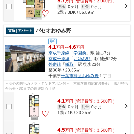
5.7
万
円
(管理費等：3,000円 )
0ヶ月
0ヶ月
敷金
礼金
2階 / 3DK / 55.89㎡
パセオおゆみ野
賃貸 | アパート
敷0
4.1
4.6
万円～
万円
京成千原線
「
学園前
」駅 徒歩7分
京成千原線
「
おゆみ野
」駅 徒歩22分
外房線
「
鎌取
」駅 徒歩23分
築30年 / 23.35㎡
千葉県
千葉市緑区
おゆみ野
１丁目
～安心の防犯カメラ・ＴＶドアホン付～ 京成学園前駅徒歩8分♪ 現地待ち
合わせ・駅までの送迎対応可能
4.1
万
円
(管理費等：3,500円 )
0ヶ月
0ヶ月
敷金
礼金
1階 / 1K / 23.35㎡
4.5
万
円
(管理費等：3,500円 )