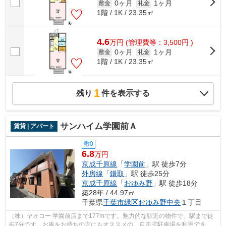
0ヶ月
1ヶ月
敷金
礼金
1階 / 1K / 23.35㎡
4.6
万
円
(管理費等：3,500円 )
0ヶ月
1ヶ月
敷金
礼金
1階 / 1K / 23.35㎡
1
残り
件を表示する
サンハイム学園前Ａ
賃貸 | アパート
敷0
6.8
万円
京成千原線
「
学園前
」駅 徒歩7分
外房線
「
鎌取
」駅 徒歩25分
京成千原線
「
おゆみ野
」駅 徒歩18分
築28年 / 44.97㎡
千葉県
千葉市緑区
おゆみ野中央
１丁目
（株）ヤオコー 学園前店まで177mです。魅力的な駅近の物件で、駅まで徒
歩7分です。お車をお持ちの方にもオススメの、自走式駐車場を利用できる