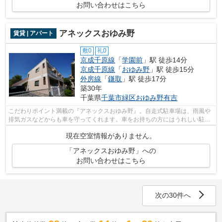
お問い合わせはこちら
アネックスおゆみ野
賃貸 | アパート
敷0
礼0
京成千原線
「
学園前
」駅 徒歩14分
京成千原線
「
おゆみ野
」駅 徒歩15分
外房線
「
鎌取
」駅 徒歩17分
築30年
千葉県
千葉市緑区
おゆみ野有吉
こだわりポイント満載の『アネックスおゆみ野』。自走式駐車場は、雨風や
排気ガスなどからも車を守ってくれます。車をお持ちの方にはうれしい駐車
場付き。お引っ越し後のサポートも充...
現在空室情報がありません。
「アネックスおゆみ野」への
お問い合わせはこちら
次の30件へ