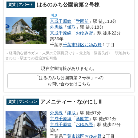
はるのみち公園前第２号棟
賃貸 | アパート
礼0
京成千原線
「
学園前
」駅 徒歩13分
外房線
「
鎌取
」駅 徒歩18分
京成千原線
「
おゆみ野
」駅 徒歩22分
築36年
千葉県
千葉市緑区
おゆみ野
１丁目
～経済的な都市ガス・人気の分譲賃貸です～最上階・陽当良好♪ 現地待ち
合わせ・駅までの送迎対応可能
現在空室情報がありません。
「はるのみち公園前第２号棟」への
お問い合わせはこちら
アメニティー・なかにしⅢ
賃貸 | マンション
外房線
「
鎌取
」駅 徒歩7分
京成千原線
「
学園前
」駅 徒歩21分
京成千原線
「
おゆみ野
」駅 徒歩27分
築8年
千葉県
千葉市緑区
おゆみ野
２丁目