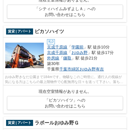
現在空室情報がありません。
「シティハイムみずよしＡ」への
お問い合わせはこちら
ピカソハイツ
賃貸 | アパート
礼0
京成千原線
「
学園前
」駅 徒歩10分
京成千原線
「
おゆみ野
」駅 徒歩17分
外房線
「
鎌取
」駅 徒歩21分
築30年
千葉県
千葉市緑区
おゆみ野有吉
おゆみ野きなだ公園まで184mです。物騒なこのご時世に。通行人の視線が
気になる方はこちらの最上階物件で心配無用な日々を送って下さい。落ち着
いた街並みが魅力のアパートはこちらで...
現在空室情報がありません。
「ピカソハイツ」への
お問い合わせはこちら
ラポールおゆみ野Ｇ
賃貸 | アパート