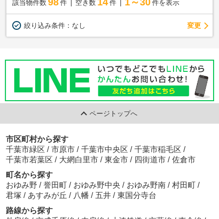
98
14
1～30
該当物件数
件
空き数
件
件を表示
変更
絞り込み条件：
なし
ページトップへ
市区町村から探す
千葉市緑区
/
市原市
/
千葉市中央区
/
千葉市稲毛区
/
千葉市若葉区
/
大網白里市
/
東金市
/
四街道市
/
佐倉市
町名から探す
おゆみ野
/
誉田町
/
おゆみ野中央
/
おゆみ野南
/
村田町
/
君塚
/
あすみが丘
/
八幡
/
五井
/
東国分寺台
路線から探す