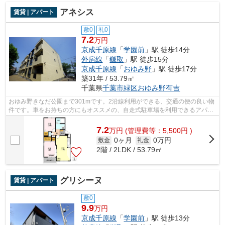
アネシス
賃貸 | アパート
敷0
礼0
7.2
万円
京成千原線
「
学園前
」駅 徒歩14分
外房線
「
鎌取
」駅 徒歩15分
京成千原線
「
おゆみ野
」駅 徒歩17分
築31年 / 53.79㎡
千葉県
千葉市緑区
おゆみ野有吉
おゆみ野きなだ公園まで301mです。2沿線利用ができる、交通の便の良い物
件です。車をお持ちの方にもオススメの、自走式駐車場を利用できるアパー
トです。こちらは大型タウン内の物件で...
7.2
万
円
(管理費等：5,500円 )
0ヶ月
0万円
敷金
礼金
2階 / 2LDK / 53.79㎡
グリシーヌ
賃貸 | アパート
敷0
9.9
万円
京成千原線
「
学園前
」駅 徒歩13分