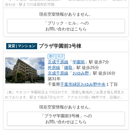
合わせ・駅までの送迎対応可能
現在空室情報がありません。
「ブリック・ヒル」への
お問い合わせはこちら
プラザ学園前3号棟
賃貸 | マンション
敷0
礼0
京成千原線
「
学園前
」駅 徒歩7分
外房線
「
鎌取
」駅 徒歩25分
京成千原線
「
おゆみ野
」駅 徒歩16分
築31年
千葉県
千葉市緑区
おゆみ野中央
１丁目
（株）ヤオコー 学園前店まで411mです。清潔な敷地内ごみ置き場も用意さ
れております。駅まで徒歩7分なので、アクセスの良い物件です。設備が充
実したマンションタイプの物件。043-300...
現在空室情報がありません。
「プラザ学園前3号棟」への
お問い合わせはこちら