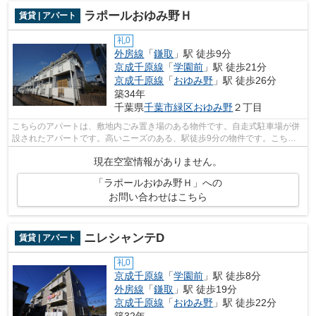
ラポールおゆみ野Ｈ
賃貸 | アパート
礼0
外房線
「
鎌取
」駅 徒歩9分
京成千原線
「
学園前
」駅 徒歩21分
京成千原線
「
おゆみ野
」駅 徒歩26分
築34年
千葉県
千葉市緑区
おゆみ野
２丁目
こちらのアパートは、敷地内ごみ置き場のある物件です。自走式駐車場が併
設されたアパートです。高いニーズのある、駅徒歩9分の物件です。こちら
の物件はインターネットをご利用いただ...
現在空室情報がありません。
「ラポールおゆみ野Ｈ」への
お問い合わせはこちら
ニレシャンテD
賃貸 | アパート
礼0
京成千原線
「
学園前
」駅 徒歩8分
外房線
「
鎌取
」駅 徒歩19分
京成千原線
「
おゆみ野
」駅 徒歩22分
築32年