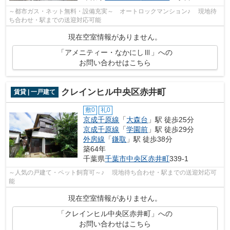
～都市ガス・ネット無料・設備充実～ オートロックマンション♪ 現地待
ち合わせ・駅までの送迎対応可能
現在空室情報がありません。
「アメニティー・なかにしⅢ」への
お問い合わせはこちら
クレインヒル中央区赤井町
賃貸 | 一戸建て
敷0
礼0
京成千原線
「
大森台
」駅 徒歩25分
京成千原線
「
学園前
」駅 徒歩29分
外房線
「
鎌取
」駅 徒歩38分
築64年
千葉県
千葉市中央区
赤井町
339-1
～人気の戸建て・ペット飼育可～♪ 現地待ち合わせ・駅までの送迎対応可
能
現在空室情報がありません。
「クレインヒル中央区赤井町」への
お問い合わせはこちら