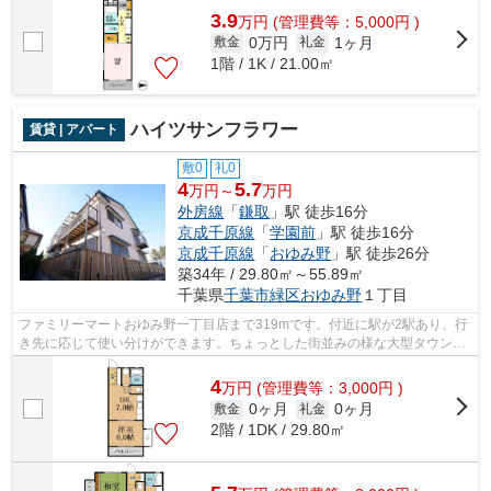
3.9
万
円
(管理費等：5,000円 )
0万円
1ヶ月
敷金
礼金
1階 / 1K / 21.00㎡
ハイツサンフラワー
賃貸 | アパート
敷0
礼0
4
5.7
万円～
万円
外房線
「
鎌取
」駅 徒歩16分
京成千原線
「
学園前
」駅 徒歩16分
京成千原線
「
おゆみ野
」駅 徒歩26分
築34年 / 29.80㎡～55.89㎡
千葉県
千葉市緑区
おゆみ野
１丁目
ファミリーマートおゆみ野一丁目店まで319mです。付近に駅が2駅あり、行
き先に応じて使い分けができます。ちょっとした街並みの様な大型タウン内
の物件になります。株式会社ネイティブ...
4
万
円
(管理費等：3,000円 )
0ヶ月
0ヶ月
敷金
礼金
2階 / 1DK / 29.80㎡