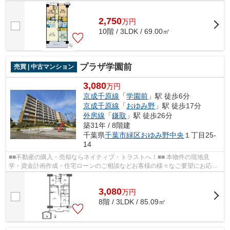
お応えさせていただきます。043-300-0...
2,750
万
円
10階 / 3LDK / 69.00㎡
プラザ学園前
売買 | 中古マンション
3,080
万円
京成千原線
「
学園前
」駅 徒歩6分
京成千原線
「
おゆみ野
」駅 徒歩17分
外房線
「
鎌取
」駅 徒歩26分
築31年 / 8階建
千葉県
千葉市緑区
おゆみ野中央
１丁目25-
14
■■不動産の購入・売却ならネイティブ・トラストへ！■■ 本物件の現地見
学・資金計画作成・住宅ローンのご相談などお客様の様々なご要望にお応え
させていただきます。043-300-0082からネ...
3,080
万
円
8階 / 3LDK / 85.09㎡