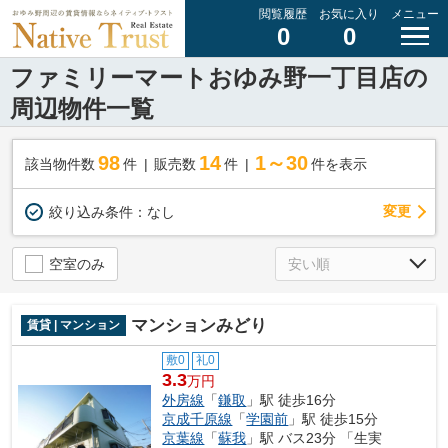
閲覧履歴
お気に入り
メニュー
0
0
ファミリーマートおゆみ野一丁目店の
周辺物件一覧
98
14
1～30
該当物件数
件
販売数
件
件を表示
変更
絞り込み条件：
なし
空室のみ
マンションみどり
賃貸 | マンション
敷0
礼0
3.3
万円
外房線
「
鎌取
」駅 徒歩16分
京成千原線
「
学園前
」駅 徒歩15分
京葉線
「
蘇我
」駅 バス23分 「生実