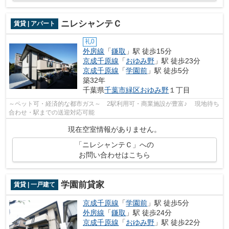
ニレシャンテＣ
賃貸 | アパート
礼0
外房線
「
鎌取
」駅 徒歩15分
京成千原線
「
おゆみ野
」駅 徒歩23分
京成千原線
「
学園前
」駅 徒歩5分
築32年
千葉県
千葉市緑区
おゆみ野
１丁目
～ペット可・経済的な都市ガス～ 2駅利用可・商業施設が豊富♪ 現地待ち
合わせ・駅までの送迎対応可能
現在空室情報がありません。
「ニレシャンテＣ」への
お問い合わせはこちら
学園前貸家
賃貸 | 一戸建て
京成千原線
「
学園前
」駅 徒歩5分
外房線
「
鎌取
」駅 徒歩24分
京成千原線
「
おゆみ野
」駅 徒歩22分