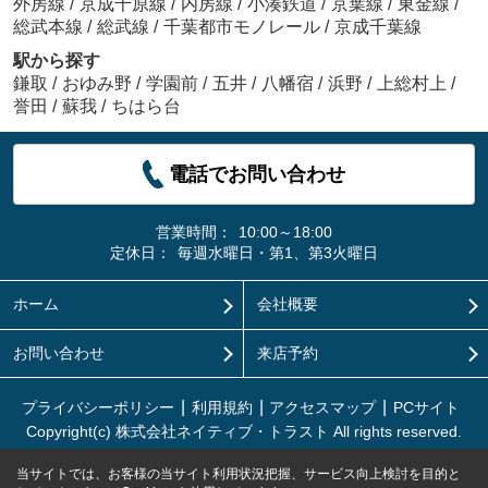
外房線
/
京成千原線
/
内房線
/
小湊鉄道
/
京葉線
/
東金線
/
総武本線
/
総武線
/
千葉都市モノレール
/
京成千葉線
駅から探す
鎌取
/
おゆみ野
/
学園前
/
五井
/
八幡宿
/
浜野
/
上総村上
/
誉田
/
蘇我
/
ちはら台
電話でお問い合わせ
営業時間：
10:00～18:00
定休日：
毎週水曜日・第1、第3火曜日
ホーム
会社概要
お問い合わせ
来店予約
プライバシーポリシー
利用規約
アクセスマップ
PCサイト
Copyright(c) 株式会社ネイティブ・トラスト All rights reserved.
当サイトでは、お客様の当サイト利用状況把握、サービス向上検討を目的と