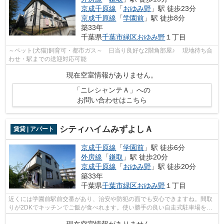
京成千原線
「
おゆみ野
」駅 徒歩23分
京成千原線
「
学園前
」駅 徒歩8分
築33年
千葉県
千葉市緑区
おゆみ野
１丁目
～ペット(犬猫)飼育可・都市ガス～ 日当り良好な2階角部屋♪ 現地待ち合
わせ・駅までの送迎対応可能
現在空室情報がありません。
「ニレシャンテＡ」への
お問い合わせはこちら
シティハイムみずよしＡ
賃貸 | アパート
京成千原線
「
学園前
」駅 徒歩6分
外房線
「
鎌取
」駅 徒歩20分
京成千原線
「
おゆみ野
」駅 徒歩20分
築33年
千葉県
千葉市緑区
おゆみ野
１丁目
近くには学園前駅前交番があり、治安や防犯の面でも安心できますね。間取
りが2DKでキッチンでご飯が食べれます。使い勝手の良い自走式駐車場を完
備。車をお持ちの方にはうれしい現在空...