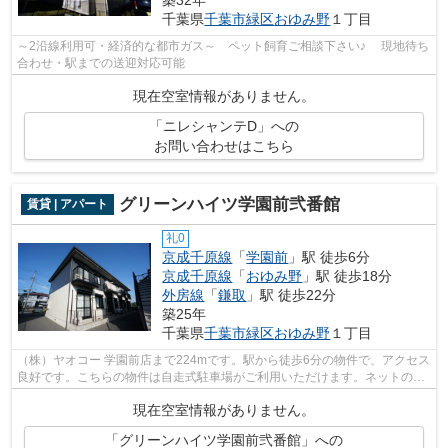
千葉県
千葉市緑区
おゆみ野
１丁目
～2沿線利用可・経済的な都市ガス～ ペット飼育ご相談下さい♪ 現地待ち
合わせ・駅までの送迎対応可能
現在空室情報がありません。
「ニレシャンテD」への
お問い合わせはこちら
グリーンハイツ学園前弐番館
賃貸 | アパート
礼0
京成千原線
「
学園前
」駅 徒歩6分
京成千原線
「
おゆみ野
」駅 徒歩18分
外房線
「
鎌取
」駅 徒歩22分
築25年
千葉県
千葉市緑区
おゆみ野
１丁目
（株）ヤオコー 学園前店まで224mです。駅から徒歩6分の物件で、アクセス
良好です。こちらの物件は自走式駐車場がご利用いただけます。ネットの回
線工事が済んでいるのですぐにパソコ...
現在空室情報がありません。
「グリーンハイツ学園前弐番館」への