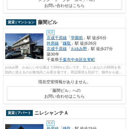
お問い合わせはこちら
藤間ビル
賃貸 | マンション
礼0
京成千原線
「
学園前
」駅 徒歩5分
外房線
「
鎌取
」駅 徒歩26分
京成千原線
「
おゆみ野
」駅 徒歩27分
築30年
千葉県
千葉市中央区
生実町
おゆみ野 かみにいや公園まで396mと近いです。忙しいあなたの時間を有
効的に使えるのが敷地内ごみ置き場です。周辺環境も良好で、物件から徒歩
5分には駅も立地しています。最上階はベ...
現在空室情報がありません。
「藤間ビル」への
お問い合わせはこちら
ニレシャンテＡ
賃貸 | アパート
礼0
外房線
「
鎌取
」駅 徒歩15分