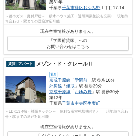
築31年
千葉県
千葉市緑区
おゆみ野
１丁目17-14
～都市ガス・庭付戸建～ 積水ハウス施工・近隣商業施設も充実♪ 現地待
ち合わせ・駅までの送迎対応可能
現在空室情報がありません。
「学園前貸家」への
お問い合わせはこちら
メゾン・ド・クレールⅡ
賃貸 | アパート
礼0
京成千原線
「
学園前
」駅 徒歩10分
外房線
「
鎌取
」駅 徒歩29分
京成千原線
「
おゆみ野
」駅 徒歩30分
築12年
千葉県
千葉市中央区
生実町
～LDK13.4帖・対面キッチン～ 便利な浴室乾燥機付き♪ 現地待ち合わ
せ・駅までの送迎対応可能
現在空室情報がありません。
「メゾン・ド・クレールⅡ」への