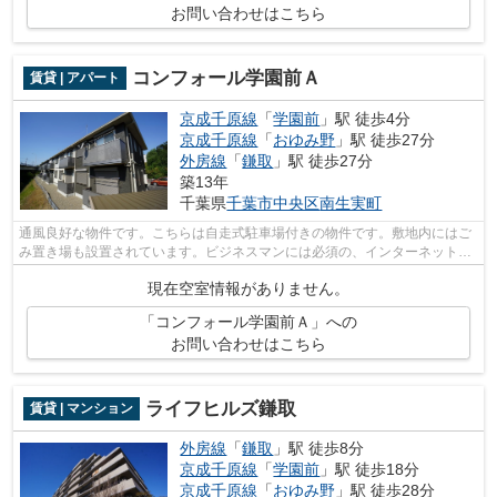
お問い合わせはこちら
コンフォール学園前Ａ
賃貸 | アパート
京成千原線
「
学園前
」駅 徒歩4分
京成千原線
「
おゆみ野
」駅 徒歩27分
外房線
「
鎌取
」駅 徒歩27分
築13年
千葉県
千葉市中央区
南生実町
通風良好な物件です。こちらは自走式駐車場付きの物件です。敷地内にはご
み置き場も設置されています。ビジネスマンには必須の、インターネット有
り物件です。株式会社ネイティブ・ト...
現在空室情報がありません。
「コンフォール学園前Ａ」への
お問い合わせはこちら
ライフヒルズ鎌取
賃貸 | マンション
外房線
「
鎌取
」駅 徒歩8分
京成千原線
「
学園前
」駅 徒歩18分
京成千原線
「
おゆみ野
」駅 徒歩28分