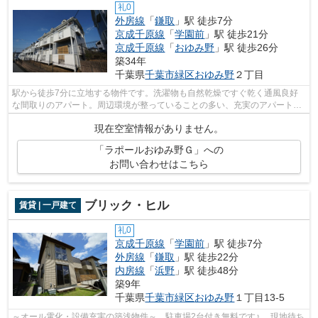
礼0
外房線
「
鎌取
」駅 徒歩7分
京成千原線
「
学園前
」駅 徒歩21分
京成千原線
「
おゆみ野
」駅 徒歩26分
築34年
千葉県
千葉市緑区
おゆみ野
２丁目
駅から徒歩7分に立地する物件です。洗濯物も自然乾燥ですぐ乾く通風良好
な間取りのアパート。周辺環境が整っていることの多い、充実のアパート物
件。こちらのアパートはインターネット...
現在空室情報がありません。
「ラポールおゆみ野Ｇ」への
お問い合わせはこちら
ブリック・ヒル
賃貸 | 一戸建て
礼0
京成千原線
「
学園前
」駅 徒歩7分
外房線
「
鎌取
」駅 徒歩22分
内房線
「
浜野
」駅 徒歩48分
築9年
千葉県
千葉市緑区
おゆみ野
１丁目13-5
～オール電化・設備充実の築浅物件～ 駐車場2台付き無料です♪ 現地待ち