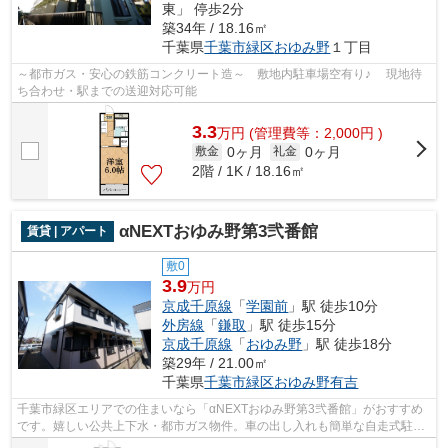
東」 停歩2分
築34年 / 18.16㎡
千葉県
千葉市緑区
おゆみ野
１丁目
～都市ガス・安心の鉄筋コンクリート造～ 敷地内駐車場空有り♪ 現地待
ち合わせ・駅までの送迎対応可能
3.3
万
円
(管理費等：2,000円 )
0ヶ月
0ヶ月
敷金
礼金
2階 / 1K / 18.16㎡
αNEXTおゆみ野第3弐番館
賃貸 | アパート
敷0
3.9
万円
京成千原線
「
学園前
」駅 徒歩10分
外房線
「
鎌取
」駅 徒歩15分
京成千原線
「
おゆみ野
」駅 徒歩18分
築29年 / 21.00㎡
千葉県
千葉市緑区
おゆみ野有吉
千葉市緑区エリアでの住まいなら「αNEXTおゆみ野第3弐番館」がおすすめ
です。嬉しい公共上下水・都市ガス物件。車の出し入れも簡単な自走式駐車
場有。駐車場が空いていますので、車の...