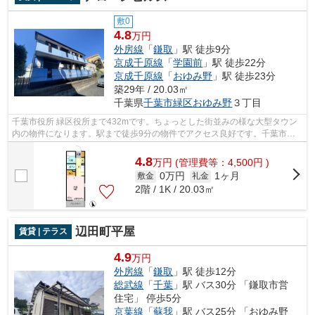
敷0
4.8
万円
外房線
「
鎌取
」駅 徒歩9分
京成千原線
「
学園前
」駅 徒歩22分
京成千原線
「
おゆみ野
」駅 徒歩23分
築29年 / 20.03㎡
千葉県
千葉市緑区
おゆみ野
３丁目
千葉市役所 緑区役所まで432mです。ちょっとした街並みの様な大型タウン
内の物件になります。駅まで徒歩9分の物件でアクセス良好です。千葉市緑
区エリアの賃貸情報が株式会社ネイティ...
4.8
万
円
(管理費等：4,500円 )
0万円
1ヶ月
敷金
礼金
2階 / 1K / 20.03㎡
辺田町平屋
賃貸 | テラス
4.9
万円
外房線
「
鎌取
」駅 徒歩12分
総武線
「
千葉
」駅 バス30分 「鎌取市営
住宅」 停歩5分
京葉線
「
蘇我
」駅 バス25分 「おゆみ野