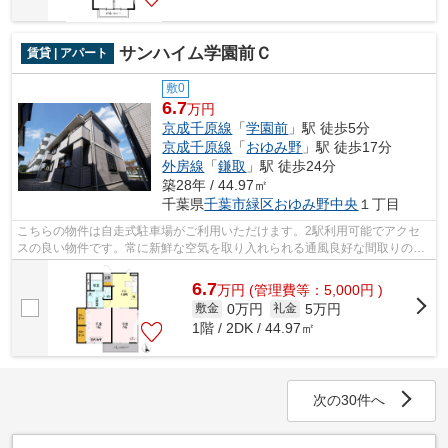
サンハイム学園前Ｃ
賃貸 | アパート
敷0
6.7
万円
京成千原線
「
学園前
」駅 徒歩5分
京成千原線
「
おゆみ野
」駅 徒歩17分
外房線
「
鎌取
」駅 徒歩24分
築28年 / 44.97㎡
千葉県
千葉市緑区
おゆみ野中央
１丁目
こちらの物件は自走式駐車場がご利用いただけます。2駅利用可能でアクセ
スの良い物件です。常に新鮮な空気を取り入れられる通風良好な間取りの物
件。ネット回線が導入された物件です。...
6.7
万
円
(管理費等：5,000円 )
0万円
5万円
敷金
礼金
1階 / 2DK / 44.97㎡
次の30件へ