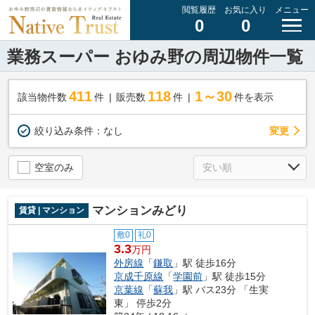
閲覧履歴
お気に入り
メニュー
0
0
業務スーパー おゆみ野の周辺物件一覧
411
118
1～30
該当物件数
件
販売数
件
件を表示
変更
絞り込み条件：
なし
空室のみ
マンションみどり
賃貸 | マンション
敷0
礼0
3.3
万円
外房線
「
鎌取
」駅 徒歩16分
京成千原線
「
学園前
」駅 徒歩15分
京葉線
「
蘇我
」駅 バス23分 「生実
東」 停歩2分