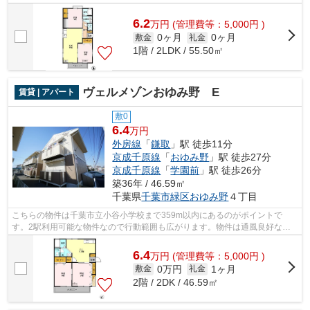
買い物も可能です。インターネット有り...
6.2
万
円
(管理費等：5,000円 )
0ヶ月
0ヶ月
敷金
礼金
1階 / 2LDK / 55.50㎡
ヴェルメゾンおゆみ野 E
賃貸 | アパート
敷0
6.4
万円
外房線
「
鎌取
」駅 徒歩11分
京成千原線
「
おゆみ野
」駅 徒歩27分
京成千原線
「
学園前
」駅 徒歩26分
築36年 / 46.59㎡
千葉県
千葉市緑区
おゆみ野
４丁目
こちらの物件は千葉市立小谷小学校まで359m以内にあるのがポイントで
す。2駅利用可能な物件なので行動範囲も広がります。物件は通風良好な空
間です。インターネット有り物件なので、ネ...
6.4
万
円
(管理費等：5,000円 )
0万円
1ヶ月
敷金
礼金
2階 / 2DK / 46.59㎡