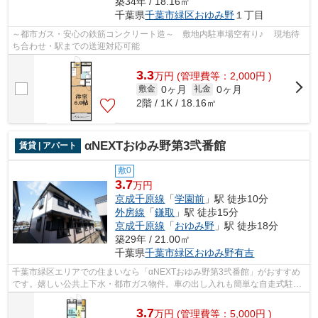
築34年 / 18.16㎡
千葉県
千葉市緑区
おゆみ野
１丁目
～都市ガス・安心の鉄筋コンクリート造～ 敷地内駐車場空有り♪ 現地待
ち合わせ・駅までの送迎対応可能
3.3
万
円
(管理費等：2,000円 )
0ヶ月
0ヶ月
敷金
礼金
2階 / 1K / 18.16㎡
αNEXTおゆみ野第3弐番館
賃貸 | アパート
敷0
3.7
万円
京成千原線
「
学園前
」駅 徒歩10分
外房線
「
鎌取
」駅 徒歩15分
京成千原線
「
おゆみ野
」駅 徒歩18分
築29年 / 21.00㎡
千葉県
千葉市緑区
おゆみ野有吉
千葉市緑区エリアでの住まいなら「αNEXTおゆみ野第3弐番館」がおすすめ
です。嬉しい公共上下水・都市ガス物件。車の出し入れも簡単な自走式駐車
場有。駐車場が空いていますので、車の...
3.7
万
円
(管理費等：5,000円 )