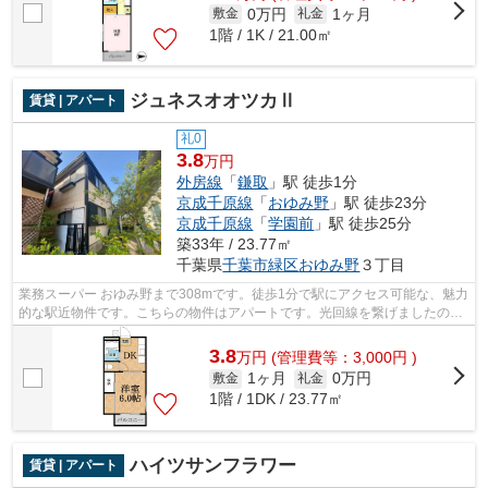
0万円
1ヶ月
敷金
礼金
1階 / 1K / 21.00㎡
ジュネスオオツカⅡ
賃貸 | アパート
礼0
3.8
万円
外房線
「
鎌取
」駅 徒歩1分
京成千原線
「
おゆみ野
」駅 徒歩23分
京成千原線
「
学園前
」駅 徒歩25分
築33年 / 23.77㎡
千葉県
千葉市緑区
おゆみ野
３丁目
業務スーパー おゆみ野まで308mです。徒歩1分で駅にアクセス可能な、魅力
的な駅近物件です。こちらの物件はアパートです。光回線を繋げましたので
パソコン作業がスムーズです。外房線...
3.8
万
円
(管理費等：3,000円 )
1ヶ月
0万円
敷金
礼金
1階 / 1DK / 23.77㎡
ハイツサンフラワー
賃貸 | アパート