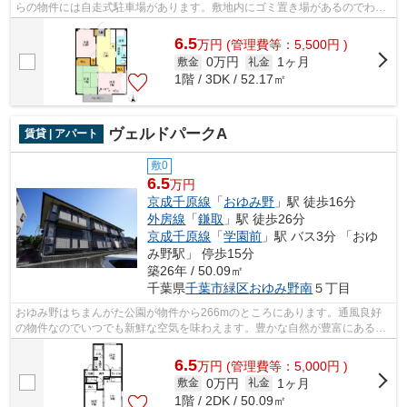
らの物件には自走式駐車場があります。敷地内にゴミ置き場があるのでわざ
わざゴミを捨てに行く手間が省けます...
6.5
万
円
(管理費等：5,500円 )
0万円
1ヶ月
敷金
礼金
1階 / 3DK / 52.17㎡
ヴェルドパークA
賃貸 | アパート
敷0
6.5
万円
京成千原線
「
おゆみ野
」駅 徒歩16分
外房線
「
鎌取
」駅 徒歩26分
京成千原線
「
学園前
」駅 バス3分 「おゆ
み野駅」 停歩15分
築26年 / 50.09㎡
千葉県
千葉市緑区
おゆみ野南
５丁目
おゆみ野はちまんがた公園が物件から266mのところにあります。通風良好
の物件なのでいつでも新鮮な空気を味わえます。豊かな自然が豊富にあるの
は大型タウンの中だからです。京成千原...
6.5
万
円
(管理費等：5,000円 )
0万円
1ヶ月
敷金
礼金
1階 / 2DK / 50.09㎡