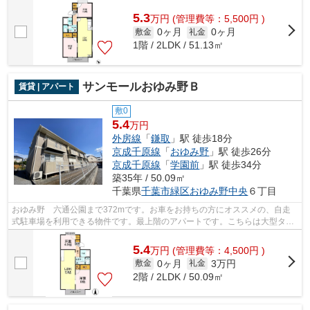
利用できる物件です。お部屋探しなら株...
5.3
万
円
(管理費等：5,500円 )
0ヶ月
0ヶ月
敷金
礼金
1階 / 2LDK / 51.13㎡
サンモールおゆみ野Ｂ
賃貸 | アパート
敷0
5.4
万円
外房線
「
鎌取
」駅 徒歩18分
京成千原線
「
おゆみ野
」駅 徒歩26分
京成千原線
「
学園前
」駅 徒歩34分
築35年 / 50.09㎡
千葉県
千葉市緑区
おゆみ野中央
６丁目
おゆみ野 六通公園まで372mです。お車をお持ちの方にオススメの、自走
式駐車場を利用できる物件です。最上階のアパートです。こちらは大型タウ
ン内のアパートです。千葉市緑区エリア...
5.4
万
円
(管理費等：4,500円 )
0ヶ月
3万円
敷金
礼金
2階 / 2LDK / 50.09㎡