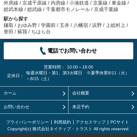
外房線
/
京成千原線
/
内房線
/
小湊鉄道
/
京葉線
/
東金線
/
総武本線
/
総武線
/
千葉都市モノレール
/
京成千葉線
駅から探す
鎌取
/
おゆみ野
/
学園前
/
五井
/
八幡宿
/
浜野
/
上総村上
/
誉田
/
蘇我
/
ちはら台
電話でお問い合わせ
営業時間：
10:00～18:00
毎週水曜日・第1、第3火曜日 ※夏季休業8/11（火）
定休日：
～8/15（土）
ホーム
会社概要
お問い合わせ
来店予約
プライバシーポリシー
利用規約
アクセスマップ
PCサイト
Copyright(c) 株式会社ネイティブ・トラスト All rights reserved.