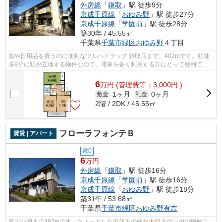
外房線
「
鎌取
」駅 徒歩9分
京成千原線
「
おゆみ野
」駅 徒歩27分
京成千原線
「
学園前
」駅 徒歩28分
築30年 / 45.55㎡
千葉県
千葉市緑区
おゆみ野
４丁目
薬や日用品を買うのに便利なツルハドラッグ 鎌取店まで、402mです。駅徒
歩9分に駅が立地する物件なので、電車を多く利用する方にとって便利で
す。ちょっとした街並みの様な大型タウン...
6
万
円
(管理費等：3,000円 )
1ヶ月
0ヶ月
敷金
礼金
2階 / 2DK / 45.55㎡
フローラフォンテＢ
賃貸 | アパート
敷0
6
万円
外房線
「
鎌取
」駅 徒歩16分
京成千原線
「
学園前
」駅 徒歩16分
京成千原線
「
おゆみ野
」駅 徒歩18分
築31年 / 53.68㎡
千葉県
千葉市緑区
おゆみ野有吉
有吉公園まで492mです。ちょっとした街並みの様な大型タウン内の物件に