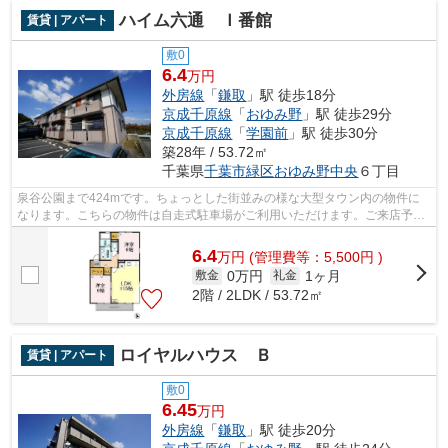
ハイム六通 Ｉ番館
賃貸 | アパート
敷0
6.4
万円
外房線
「
鎌取
」駅 徒歩18分
京成千原線
「
おゆみ野
」駅 徒歩29分
京成千原線
「
学園前
」駅 徒歩30分
築28年 / 53.72㎡
千葉県
千葉市緑区
おゆみ野中央
６丁目
泉谷公園まで424mです。ちょっとした街並みの様な大型タウン内の物件に
なります。こちらの物件は自走式駐車場がご利用いただけます。ご来店予約
やご質問などは043-300-0080から承って...
6.4
万
円
(管理費等：5,500円 )
0万円
1ヶ月
敷金
礼金
2階 / 2LDK / 53.72㎡
ロイヤルハウス Ｂ
賃貸 | アパート
敷0
6.45
万円
外房線
「
鎌取
」駅 徒歩20分