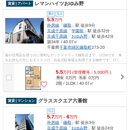
レマンハイツおゆみ野
賃貸 | アパート
敷0
礼0
5.5
万円
外房線
「
鎌取
」駅 徒歩9分
京成千原線
「
学園前
」駅 徒歩32分
京成千原線
「
おゆみ野
」駅 徒歩42分
築34年 / 40.07㎡
千葉県
千葉市緑区
鎌取町
273-20
薬や日用品を買うのに便利なヤックスドラッグ鎌取店まで、122mです。車
をお持ちの方にもオススメの、自走式駐車場を利用できる物件です。行く先
に応じて経路を選べる、2駅利用可能な物...
5.5
万
円
(管理費等：5,000円 )
0万円
0万円
敷金
礼金
2階 / 1LDK / 40.07㎡
グラススクエア六番館
賃貸 | マンション
礼0
5.7
6
万円～
万円
外房線
「
鎌取
」駅 徒歩3分
京成千原線
「
おゆみ野
」駅 徒歩24分