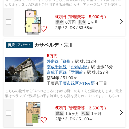
なります。2つの路線をご利用できる場所にあり、アクセスはとても便利で
す。千葉市緑区エリアの賃貸情報が株式会...
6
万
円
(管理費等：5,000円 )
0万円
1ヶ月
敷金
礼金
2階 / 2LDK / 53.68㎡
カサベルデ・宗Ⅱ
賃貸 | アパート
6
万円
外房線
「
鎌取
」駅 徒歩12分
京成千原線
「
おゆみ野
」駅 徒歩26分
京成千原線
「
学園前
」駅 徒歩27分
築34年 / 51.00㎡
千葉県
千葉市緑区
おゆみ野
４丁目
こちらの物件から94mのところにおゆみ野 のりくら公園があります。最上
階はベランダで洗濯もの干す時通りから姿を見られにくいです。こちらの物
件はアパートです。歩いて12分ほどで駅...
6
万
円
(管理費等：3,500円 )
1.5ヶ月
1ヶ月
敷金
礼金
2階 / 2LDK / 51.00㎡