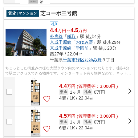
芝コーポ三号館
賃貸 | マンション
礼0
4.4
4.5
万円～
万円
外房線
「
鎌取
」駅 徒歩4分
京成千原線
「
おゆみ野
」駅 徒歩29分
京成千原線
「
学園前
」駅 徒歩29分
築27年 / 22.04㎡
千葉県
千葉市緑区
おゆみ野
３丁目
ちょっとした街並みの様な大型タウン内のマンションになります。徒歩4分
で駅にアクセスできる物件です。インターネット有り物件なので、ネットを
よく使う方におすすめです。株式会社ネ...
4.4
万
円
(管理費等：3,000円 )
1ヶ月
0万円
敷金
礼金
4階 / 1K / 22.04㎡
4.5
万
円
(管理費等：3,000円 )
1ヶ月
0万円
敷金
礼金
6階 / 1K / 22.04㎡