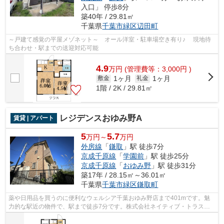
入口」 停歩8分
築40年 / 29.81㎡
千葉県
千葉市緑区
辺田町
～戸建て感覚の平屋メゾネット～ オール洋室・駐車場空き有り♪ 現地待
ち合わせ・駅までの送迎対応可能
4.9
万
円
(管理費等：3,000円 )
1ヶ月
1ヶ月
敷金
礼金
1階 / 2K / 29.81㎡
レジデンスおゆみ野A
賃貸 | アパート
5
5.7
万円～
万円
外房線
「
鎌取
」駅 徒歩7分
京成千原線
「
学園前
」駅 徒歩25分
京成千原線
「
おゆみ野
」駅 徒歩31分
築17年 / 28.15㎡～36.01㎡
千葉県
千葉市緑区
鎌取町
薬や日用品を買うのに便利なウェルシア千葉おゆみ野店まで401mです。魅
力的な駅近の物件で、駅まで徒歩7分です。株式会社ネイティブ・トラスト
には千葉市緑区エリアの賃貸情報が豊富に...