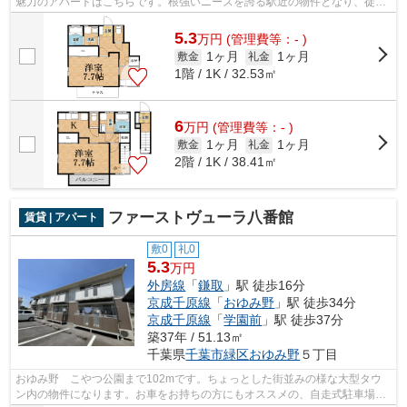
魅力のアパートはこちらです。根強いニーズを誇る駅近の物件となり、徒歩
7分に駅があります。こちらの物件は自走...
5.3
万
円
(管理費等：- )
1ヶ月
1ヶ月
敷金
礼金
1階 / 1K / 32.53㎡
6
万
円
(管理費等：- )
1ヶ月
1ヶ月
敷金
礼金
2階 / 1K / 38.41㎡
ファーストヴューラ八番館
賃貸 | アパート
敷0
礼0
5.3
万円
外房線
「
鎌取
」駅 徒歩16分
京成千原線
「
おゆみ野
」駅 徒歩34分
京成千原線
「
学園前
」駅 徒歩37分
築37年 / 51.13㎡
千葉県
千葉市緑区
おゆみ野
５丁目
おゆみ野 こやつ公園まで102mです。ちょっとした街並みの様な大型タウ
ン内の物件になります。お車をお持ちの方にもオススメの、自走式駐車場を