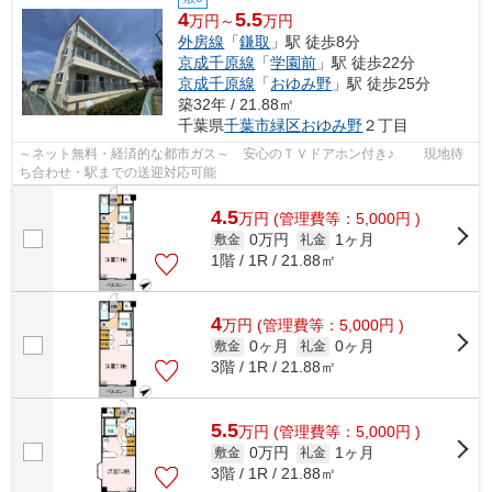
4
5.5
万円～
万円
外房線
「
鎌取
」駅 徒歩8分
京成千原線
「
学園前
」駅 徒歩22分
京成千原線
「
おゆみ野
」駅 徒歩25分
築32年 / 21.88㎡
千葉県
千葉市緑区
おゆみ野
２丁目
～ネット無料・経済的な都市ガス～ 安心のＴＶドアホン付き♪ 現地待
ち合わせ・駅までの送迎対応可能
4.5
万
円
(管理費等：5,000円 )
0万円
1ヶ月
敷金
礼金
1階 / 1R / 21.88㎡
4
万
円
(管理費等：5,000円 )
0ヶ月
0ヶ月
敷金
礼金
3階 / 1R / 21.88㎡
5.5
万
円
(管理費等：5,000円 )
0万円
1ヶ月
敷金
礼金
3階 / 1R / 21.88㎡