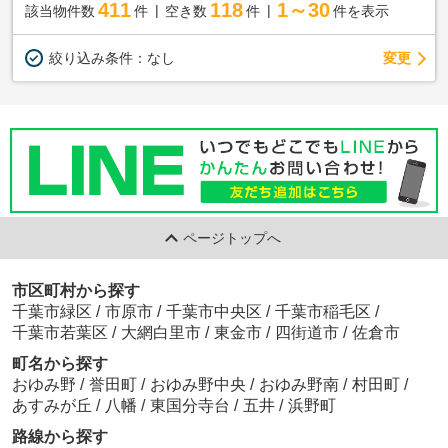
411
118
1～30
該当物件数
件
空き数
件
件を表示
変更
絞り込み条件：
なし
ページトップへ
市区町村から探す
千葉市緑区
/
市原市
/
千葉市中央区
/
千葉市稲毛区
/
千葉市若葉区
/
大網白里市
/
東金市
/
四街道市
/
佐倉市
町名から探す
おゆみ野
/
誉田町
/
おゆみ野中央
/
おゆみ野南
/
村田町
/
あすみが丘
/
八幡
/
東国分寺台
/
五井
/
浜野町
路線から探す