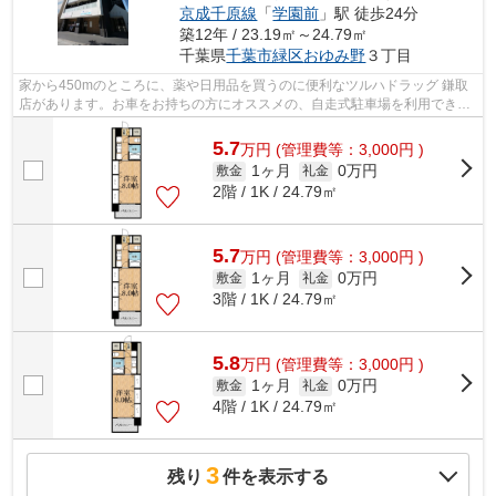
京成千原線
「
学園前
」駅 徒歩24分
築12年 / 23.19㎡～24.79㎡
千葉県
千葉市緑区
おゆみ野
３丁目
家から450mのところに、薬や日用品を買うのに便利なツルハドラッグ 鎌取
店があります。お車をお持ちの方にオススメの、自走式駐車場を利用できる
物件です。駅まで徒歩3分の位置に立地...
5.7
万
円
(管理費等：3,000円 )
1ヶ月
0万円
敷金
礼金
2階 / 1K / 24.79㎡
5.7
万
円
(管理費等：3,000円 )
1ヶ月
0万円
敷金
礼金
3階 / 1K / 24.79㎡
5.8
万
円
(管理費等：3,000円 )
1ヶ月
0万円
敷金
礼金
4階 / 1K / 24.79㎡
3
残り
件を表示する