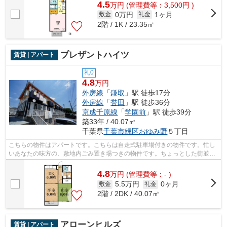
4.5
万
円
(管理費等：3,500円 )
0万円
1ヶ月
敷金
礼金
2階 / 1K / 23.35㎡
プレザントハイツ
賃貸 | アパート
礼0
4.8
万円
外房線
「
鎌取
」駅 徒歩17分
外房線
「
誉田
」駅 徒歩36分
京成千原線
「
学園前
」駅 徒歩39分
築33年 / 40.07㎡
千葉県
千葉市緑区
おゆみ野
５丁目
こちらの物件はアパートです。こちらは自走式駐車場付きの物件です。忙し
いあなたの味方の、敷地内ごみ置き場つきの物件です。ちょっとした街並み
の様な大型タウン内のアパートになり...
4.8
万
円
(管理費等：- )
5.5万円
0ヶ月
敷金
礼金
2階 / 2DK / 40.07㎡
アローンヒルズ
賃貸 | アパート