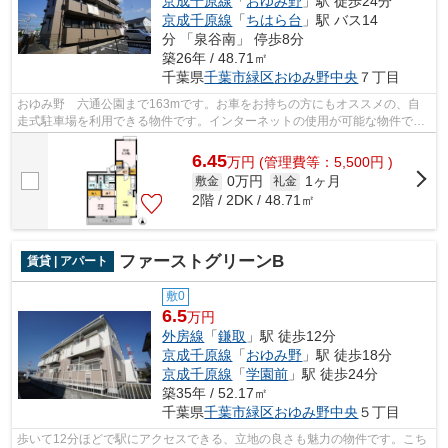
京成千原線
「
おゆみ野
」駅 徒歩24分
京成千原線
「
ちはら台
」駅 バス14
分 「泉谷南」 停歩8分
築26年 / 48.71㎡
千葉県
千葉市緑区
おゆみ野中央
７丁目
おゆみ野 六通公園まで163mです。お車をお持ちの方にもオススメの、自
走式駐車場を利用できる物件です。インターネットの使用が可能な物件で
す。千葉市緑区エリアの賃貸情報が株式会...
6.45
万
円
(管理費等：5,500円 )
0万円
1ヶ月
敷金
礼金
2階 / 2DK / 48.71㎡
ファーストグリーンB
賃貸 | アパート
敷0
6.5
万円
外房線
「
鎌取
」駅 徒歩12分
京成千原線
「
おゆみ野
」駅 徒歩18分
京成千原線
「
学園前
」駅 徒歩24分
築35年 / 52.17㎡
千葉県
千葉市緑区
おゆみ野中央
５丁目
歩いて12分ほどで駅にアクセスできる、立地の良さも魅力の物件です。こち