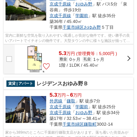
京成千原線
「
おゆみ野
」駅 バス5分 「泉
谷南」 停歩19分
京成千原線
「
学園前
」駅 徒歩35分
築36年 / 45.40㎡
千葉県
千葉市緑区
おゆみ野
５丁目
室内に新鮮な空気を取り入れやすい風通しが良好な物件です。使い勝手の良
いアパートでイチオシの物件です。大型タウンの中に様々な施設が揃ってい
るので嬉しいです。ご来店予約やご質...
5.3
万
円
(管理費等：5,000円 )
0ヶ月
1ヶ月
敷金
礼金
1階 / 1LDK / 45.40㎡
レジデンスおゆみ野Ｂ
賃貸 | アパート
5.3
6
万円～
万円
外房線
「
鎌取
」駅 徒歩7分
京成千原線
「
学園前
」駅 徒歩25分
京成千原線
「
おゆみ野
」駅 徒歩34分
築17年 / 32.53㎡～38.41㎡
千葉県
千葉市緑区
鎌取町
3002-14
家から389mのところに千葉銀行鎌取支店があります。落ち着いた街並みが