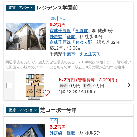
レジデンス学園前
賃貸 | アパート
敷0
礼0
6.2
万円
京成千原線
「
学園前
」駅 徒歩9分
外房線
「
鎌取
」駅 徒歩30分
京成千原線
「
おゆみ野
」駅 徒歩32分
築12年 / 43.06㎡
千葉県
千葉市中央区
生実町
周辺環境も良好で、魅力的な住環境のある、2014年築の物件です。落ち着い
た街並みが魅力のアパートはこちらです。駅徒歩9分に駅が立地する物件な
ので、電車を多く利用する方にとって便...
6.2
万
円
(管理費等：3,000円 )
0万円
0万円
敷金
礼金
1階 / 2DK / 43.06㎡
芝コーポ一号館
賃貸 | マンション
礼0
6.2
万円
外房線
「
鎌取
」駅 徒歩5分