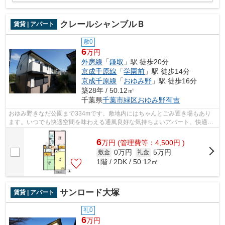
クレールシャンブルＢ
賃貸 | アパート
敷0
6
万円
外房線
「
鎌取
」駅 徒歩20分
京成千原線
「
学園前
」駅 徒歩14分
京成千原線
「
おゆみ野
」駅 徒歩16分
築28年 / 50.12㎡
千葉県
千葉市緑区
おゆみ野有吉
おゆみ野きなだ公園まで334mです。敷地内にはちゃんとごみ置き場もあり
ます。いつでも快適空間を味わえる通風良好な気持ちよいアパート。快適な
通信速度でパソコンが使用できる光回線...
6
万
円
(管理費等：4,500円 )
0万円
5万円
敷金
礼金
1階 / 2DK / 50.12㎡
サンロード大塚
賃貸 | アパート
礼0
6
万円