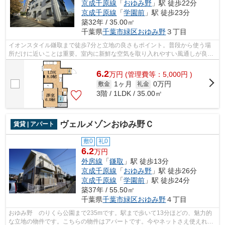
京成千原線
「
おゆみ野
」駅 徒歩22分
京成千原線
「
学園前
」駅 徒歩23分
築32年 / 35.00㎡
千葉県
千葉市緑区
おゆみ野
３丁目
イオンスタイル鎌取まで徒歩7分と立地の良さもポイント。普段から使う場
所だけに近いことは重要。室内に新鮮な空気を取り入れやすい風通しが良好
な物件です。最上階のマンションです。...
6.2
万
円
(管理費等：5,000円 )
1ヶ月
0万円
敷金
礼金
3階 / 1LDK / 35.00㎡
ヴェルメゾンおゆみ野Ｃ
賃貸 | アパート
敷0
礼0
6.2
万円
外房線
「
鎌取
」駅 徒歩13分
京成千原線
「
おゆみ野
」駅 徒歩26分
京成千原線
「
学園前
」駅 徒歩24分
築37年 / 55.50㎡
千葉県
千葉市緑区
おゆみ野
４丁目
おゆみ野 のりくら公園まで235mです。駅まで歩いて13分ほどの、魅力的
な立地の物件です。こちらの物件はアパートです。今やネットさえ使えれば