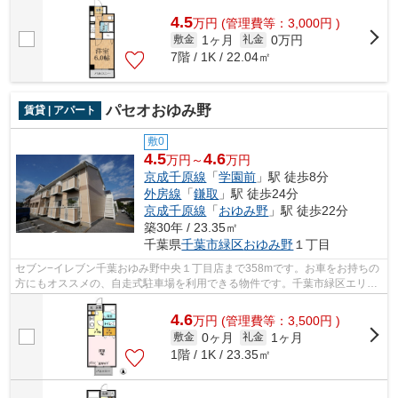
4.5
万
円
(管理費等：3,000円 )
1ヶ月
0万円
敷金
礼金
7階 / 1K / 22.04㎡
パセオおゆみ野
賃貸 | アパート
敷0
4.5
4.6
万円～
万円
京成千原線
「
学園前
」駅 徒歩8分
外房線
「
鎌取
」駅 徒歩24分
京成千原線
「
おゆみ野
」駅 徒歩22分
築30年 / 23.35㎡
千葉県
千葉市緑区
おゆみ野
１丁目
セブン−イレブン千葉おゆみ野中央１丁目店まで358mです。お車をお持ちの
方にもオススメの、自走式駐車場を利用できる物件です。千葉市緑区エリア
の賃貸情報が株式会社ネイティブ・トラ...
4.6
万
円
(管理費等：3,500円 )
0ヶ月
1ヶ月
敷金
礼金
1階 / 1K / 23.35㎡