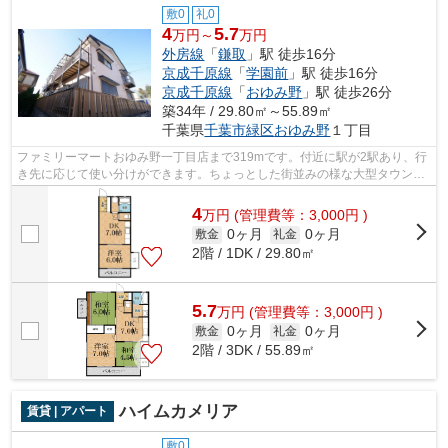
敷0
礼0
4
5.7
万円～
万円
外房線
「
鎌取
」駅 徒歩16分
京成千原線
「
学園前
」駅 徒歩16分
京成千原線
「
おゆみ野
」駅 徒歩26分
築34年 / 29.80㎡～55.89㎡
千葉県
千葉市緑区
おゆみ野
１丁目
ファミリーマートおゆみ野一丁目店まで319mです。付近に駅が2駅あり、行
き先に応じて使い分けができます。ちょっとした街並みの様な大型タウン内
の物件になります。株式会社ネイティブ...
4
万
円
(管理費等：3,000円 )
0ヶ月
0ヶ月
敷金
礼金
2階 / 1DK / 29.80㎡
5.7
万
円
(管理費等：3,000円 )
0ヶ月
0ヶ月
敷金
礼金
2階 / 3DK / 55.89㎡
ハイムカメリア
賃貸 | アパート
敷0