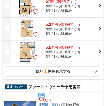
5
万
円
(管理費等：- )
1ヶ月
1ヶ月
敷金
礼金
1階 / 1K / 28.56㎡
5.2
万
円
(管理費等：- )
1ヶ月
1ヶ月
敷金
礼金
1階 / 1K / 28.98㎡
5.5
万
円
(管理費等：- )
1ヶ月
1ヶ月
敷金
礼金
2階 / 1K / 36.01㎡
1
残り
件を表示する
ファーストヴューラ十壱番館
賃貸 | アパート
敷0
5.3
万円
外房線
「
鎌取
」駅 徒歩17分