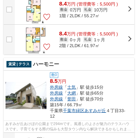
8.4
万
円
(管理費等：5,500円 )
0万円
10万円
敷金
礼金
1階 / 2LDK / 55.27㎡
8.4
万
円
(管理費等：5,500円 )
0ヶ月
1ヶ月
敷金
礼金
2階 / 2LDK / 61.97㎡
ハーモニー
賃貸 | テラス
敷0
8.5
万円
外房線
「
土気
」駅 徒歩15分
外房線
「
大網
」駅 徒歩65分
外房線
「
誉田
」駅 徒歩70分
築15年 / 66.79㎡
千葉県
千葉市緑区
あすみが丘
４丁目33-
12
あすみが丘あけぼの公園まで294mです。風通しのよさが魅力のテラスハウ
スです。子育てをする際の悩みも大型タウン内なら解決できるかもしれませ
ん。入居の当日からインターネットが使...