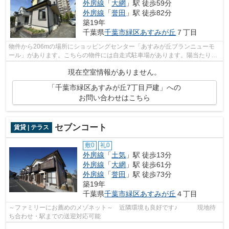
外房線
「
大網
」駅 徒歩59分
外房線
「
誉田
」駅 徒歩82分
築19年
千葉県
千葉市緑区
あすみが丘
７丁目
物件から206mの場所にショッピングセンター「あすみが丘ブランニューモ
ール」があります。こちらの物件には自走式駐車場があります。陽当たりの
良い物件です。設備も間取りも申し分の...
現在空室情報がありません。
「千葉市緑区あすみが丘7丁目戸建」への
お問い合わせはこちら
セブンコート
賃貸 | テラス
敷0
礼0
外房線
「
土気
」駅 徒歩13分
外房線
「
大網
」駅 徒歩61分
外房線
「
誉田
」駅 徒歩73分
築19年
千葉県
千葉市緑区
あすみが丘
４丁目
～ファミリーにお薦めのメゾネット～ 近隣環境も良好です♪ 現地待
ち合わせ・駅までの送迎対応可能