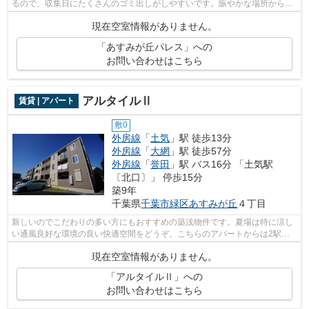
るので、収集日にたくさんのゴミ出しがしやすいです。賑やかな場所から少
しはなれた、こちらの駅まで徒歩14分...
現在空室情報がありません。
「あすみが丘パレス」への
お問い合わせはこちら
アルタイルⅡ
賃貸 | アパート
敷0
外房線
「
土気
」駅 徒歩13分
外房線
「
大網
」駅 徒歩57分
外房線
「
誉田
」駅 バス16分 「土気駅
〔北口〕」 停歩15分
築9年
千葉県
千葉市緑区
あすみが丘
４丁目
新しいのでこだわりの多い方にもおすすめの築浅物件です。夏場は特に涼し
い通風良好な環境の良い快適空間をどうぞ。こちらのアパートからは2駅が
利用圏内にあり、アクセスも便利です。...
現在空室情報がありません。
「アルタイルⅡ」への
お問い合わせはこちら