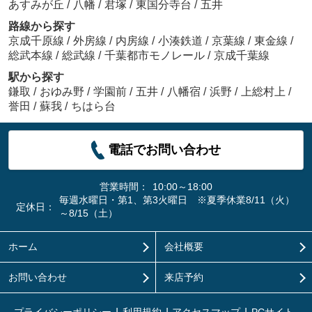
あすみが丘
/
八幡
/
君塚
/
東国分寺台
/
五井
路線から探す
京成千原線
/
外房線
/
内房線
/
小湊鉄道
/
京葉線
/
東金線
/
総武本線
/
総武線
/
千葉都市モノレール
/
京成千葉線
駅から探す
鎌取
/
おゆみ野
/
学園前
/
五井
/
八幡宿
/
浜野
/
上総村上
/
誉田
/
蘇我
/
ちはら台
電話でお問い合わせ
営業時間：
10:00～18:00
毎週水曜日・第1、第3火曜日 ※夏季休業8/11（火）
定休日：
～8/15（土）
ホーム
会社概要
お問い合わせ
来店予約