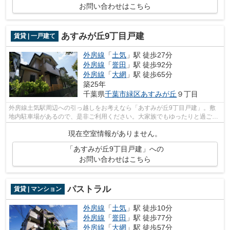
お問い合わせはこちら
あすみが丘9丁目戸建
賃貸 | 一戸建て
外房線
「
土気
」駅 徒歩27分
外房線
「
誉田
」駅 徒歩92分
外房線
「
大網
」駅 徒歩65分
築25年
千葉県
千葉市緑区
あすみが丘
９丁目
外房線土気駅周辺への引っ越しをお考えなら「あすみが丘9丁目戸建」。敷
地内駐車場があるので、是非ご利用ください。大家族でもゆったりと過ごせ
る、広々とした室内のある戸建て物件。...
現在空室情報がありません。
「あすみが丘9丁目戸建」への
お問い合わせはこちら
パストラル
賃貸 | マンション
外房線
「
土気
」駅 徒歩10分
外房線
「
誉田
」駅 徒歩77分
外房線
「
大網
」駅 徒歩57分