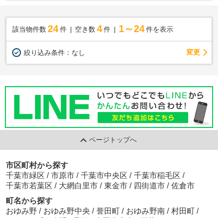
24
4
1～24
該当物件数
件
空き数
件
件を表示
変更
絞り込み条件：
なし
ページトップへ
市区町村から探す
千葉市緑区
/
市原市
/
千葉市中央区
/
千葉市稲毛区
/
千葉市若葉区
/
大網白里市
/
東金市
/
四街道市
/
佐倉市
町名から探す
おゆみ野
/
おゆみ野中央
/
誉田町
/
おゆみ野南
/
村田町
/