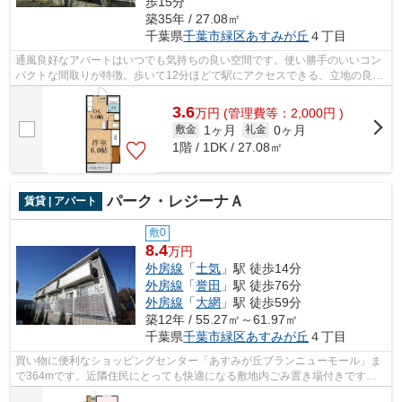
歩15分
築35年 / 27.08㎡
千葉県
千葉市緑区
あすみが丘
４丁目
通風良好なアパートはいつでも気持ちの良い空間です。使い勝手のいいコン
パクトな間取りが特徴。歩いて12分ほどで駅にアクセスできる、立地の良さ
も魅力の物件です。忙しい方にはうっ...
3.6
万
円
(管理費等：2,000円 )
1ヶ月
0ヶ月
敷金
礼金
1階 / 1DK / 27.08㎡
パーク・レジーナＡ
賃貸 | アパート
敷0
8.4
万円
外房線
「
土気
」駅 徒歩14分
外房線
「
誉田
」駅 徒歩76分
外房線
「
大網
」駅 徒歩59分
築12年 / 55.27㎡～61.97㎡
千葉県
千葉市緑区
あすみが丘
４丁目
買い物に便利なショッピングセンター「あすみが丘ブランニューモール」ま
で364mです。近隣住民にとっても快適になる敷地内ごみ置き場付きです。
こちらは自走式駐車場付きの物件です。...