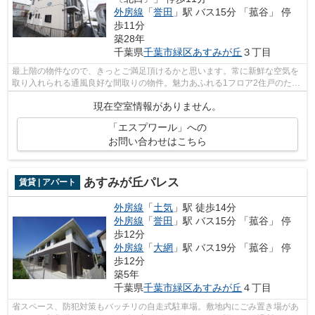
外房線
「
誉田
」駅 バス15分 「菰谷」 停
歩11分
築28年
千葉県
千葉市緑区
あすみが丘
３丁目
最上階の物件なので、きっとご満足頂けるかと思います。常に新鮮な空気を
取り入れられる通風良好な間取りの物件。魅力あふれる1フロア2住戸のた
め、開放感が嬉しい物件です。敷地内ご...
現在空室情報がありません。
「エスプワール」への
お問い合わせはこちら
あすみが丘パレス
賃貸 | アパート
外房線
「
土気
」駅 徒歩14分
外房線
「
誉田
」駅 バス15分 「菰谷」 停
歩12分
外房線
「
大網
」駅 バス19分 「菰谷」 停
歩12分
築5年
千葉県
千葉市緑区
あすみが丘
４丁目
省スペース、防犯対策もバッチリの自走式駐車場。敷地内にごみ置き場があ