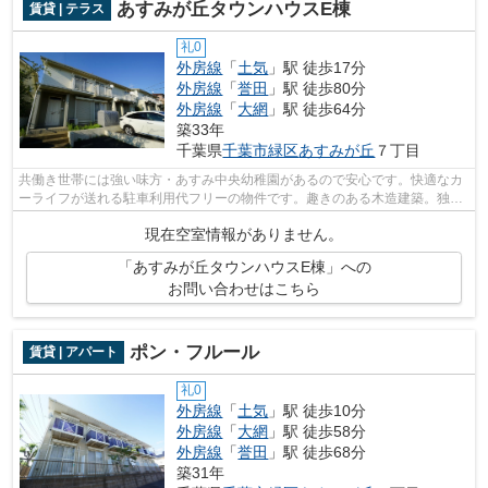
あすみが丘タウンハウスE棟
賃貸 | テラス
礼0
外房線
「
土気
」駅 徒歩17分
外房線
「
誉田
」駅 徒歩80分
外房線
「
大網
」駅 徒歩64分
築33年
千葉県
千葉市緑区
あすみが丘
７丁目
共働き世帯には強い味方・あすみ中央幼稚園があるので安心です。快適なカ
ーライフが送れる駐車利用代フリーの物件です。趣きのある木造建築。独立
した玄関や庭、テラスが魅力の、テラ...
現在空室情報がありません。
「あすみが丘タウンハウスE棟」への
お問い合わせはこちら
ポン・フルール
賃貸 | アパート
礼0
外房線
「
土気
」駅 徒歩10分
外房線
「
大網
」駅 徒歩58分
外房線
「
誉田
」駅 徒歩68分
築31年