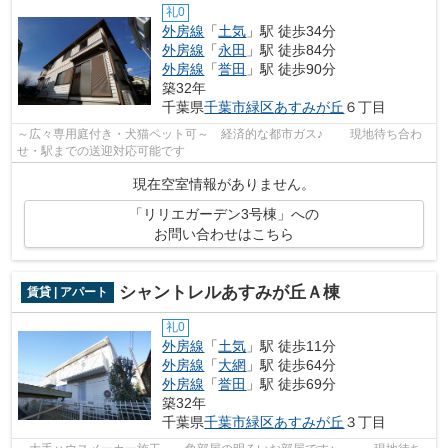
礼0
外房線
「
土気
」駅 徒歩34分
外房線
「
永田
」駅 徒歩84分
外房線
「
誉田
」駅 徒歩90分
築32年
千葉県
千葉市緑区
あすみが丘
６丁目
～広々専用庭付き・犬猫ペット可～ 経済的な都市ガス♪ 現地待ち合わ
せ・駅までの送迎対応可能です
現在空室情報がありません。
「リリエガーデン3号棟」への
お問い合わせはこちら
シャントレルあすみが丘Ａ棟
賃貸 | アパート
礼0
外房線
「
土気
」駅 徒歩11分
外房線
「
大網
」駅 徒歩64分
外房線
「
誉田
」駅 徒歩69分
築32年
千葉県
千葉市緑区
あすみが丘
３丁目