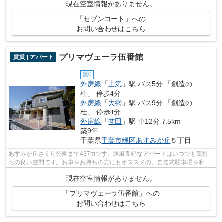
現在空室情報がありません。
「セブンコート」への
お問い合わせはこちら
プリマヴェーラ伍番館
賃貸 | アパート
敷0
外房線
「
土気
」駅 バス5分 「創造の
杜」 停歩4分
外房線
「
大網
」駅 バス9分 「創造の
杜」 停歩4分
外房線
「
誉田
」駅 車12分 7.5km
築9年
千葉県
千葉市緑区
あすみが丘
５丁目
あすみが丘さくら公園まで437mです。通風良好なアパートはいつでも気持
ちの良い空間です。お車をお持ちの方にもオススメの、自走式駐車場を利用
できる物件です。インターネットをご利...
現在空室情報がありません。
「プリマヴェーラ伍番館」への
お問い合わせはこちら