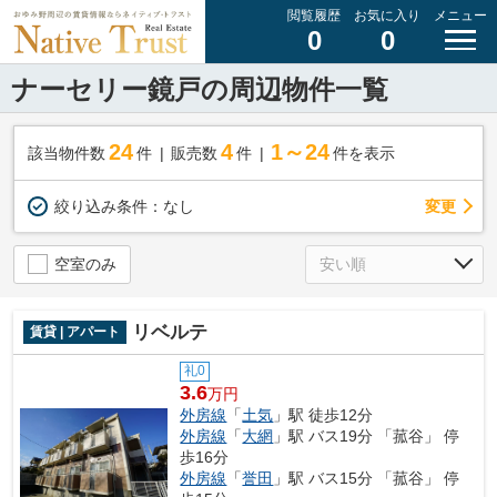
閲覧履歴
お気に入り
メニュー
0
0
ナーセリー鏡戸の周辺物件一覧
24
4
1～24
該当物件数
件
販売数
件
件を表示
変更
絞り込み条件：
なし
空室のみ
リベルテ
賃貸 | アパート
礼0
3.6
万円
外房線
「
土気
」駅 徒歩12分
外房線
「
大網
」駅 バス19分 「菰谷」 停
歩16分
外房線
「
誉田
」駅 バス15分 「菰谷」 停