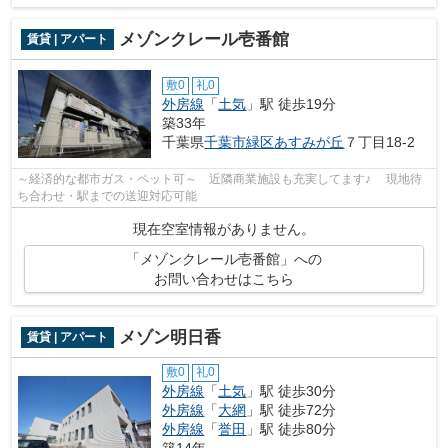
メゾンクレール壱番館
賃貸 | アパート
敷0
礼0
外房線
「
土気
」駅 徒歩19分
築33年
千葉県
千葉市緑区
あすみが丘
７丁目18-2
～経済的な都市ガス・ペット可～ 近隣商業施設も充実してます♪ 現地待
ち合わせ・駅までの送迎対応可能
現在空室情報がありません。
「メゾンクレール壱番館」への
お問い合わせはこちら
メゾン明日香
賃貸 | アパート
敷0
礼0
外房線
「
土気
」駅 徒歩30分
外房線
「
大網
」駅 徒歩72分
外房線
「
誉田
」駅 徒歩80分
築14年