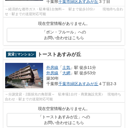
千葉県
千葉市緑区
あすみが丘
３丁目
～経済的な都市ガス・駐車場1台無料～ 駅まで徒歩10分♪ 現地待ち合わ
せ・駅までの送迎対応可能
現在空室情報がありません。
「ポン・フルール」への
お問い合わせはこちら
トーストあすみが丘
賃貸 | マンション
外房線
「
土気
」駅 徒歩11分
外房線
「
大網
」駅 徒歩53分
築30年
千葉県
千葉市緑区
あすみが丘
４丁目2-3
～分譲賃貸・2面採光の角部屋～ 駐車場1台付・商業施設充実♪ 現地待ち
合わせ・駅までの送迎対応可能
現在空室情報がありません。
「トーストあすみが丘」への
お問い合わせはこちら