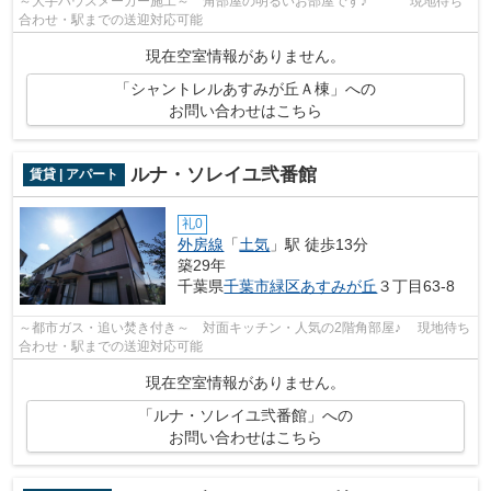
～大手ハウスメーカー施工～ 角部屋の明るいお部屋です♪ 現地待ち
合わせ・駅までの送迎対応可能
現在空室情報がありません。
「シャントレルあすみが丘Ａ棟」への
お問い合わせはこちら
ルナ・ソレイユ弐番館
賃貸 | アパート
礼0
外房線
「
土気
」駅 徒歩13分
築29年
千葉県
千葉市緑区
あすみが丘
３丁目63-8
～都市ガス・追い焚き付き～ 対面キッチン・人気の2階角部屋♪ 現地待ち
合わせ・駅までの送迎対応可能
現在空室情報がありません。
「ルナ・ソレイユ弐番館」への
お問い合わせはこちら