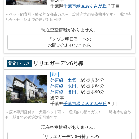
千葉県
千葉市緑区
あすみが丘
６丁目
～ペット飼育可・経済的な都市ガス～ 設備充実の築浅物件です♪ 現地待
ち合わせ・駅までの送迎対応可能
現在空室情報がありません。
「メゾン明日香」への
お問い合わせはこちら
リリエガーデン6号棟
賃貸 | テラス
礼0
外房線
「
土気
」駅 徒歩34分
外房線
「
永田
」駅 徒歩84分
外房線
「
誉田
」駅 徒歩90分
築32年
千葉県
千葉市緑区
あすみが丘
６丁目
～広々専用庭付き・犬猫ペット可～ 経済的な都市ガス♪ 現地待ち合わ
せ・駅までの送迎対応可能です
現在空室情報がありません。
「リリエガーデン6号棟」への