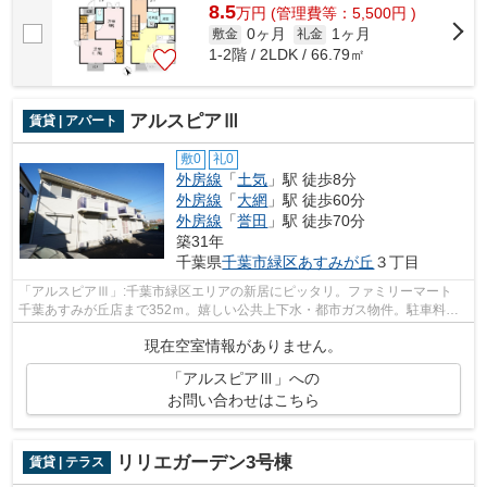
8.5
万
円
(管理費等：5,500円 )
0ヶ月
1ヶ月
敷金
礼金
1-2階 / 2LDK / 66.79㎡
アルスピアⅢ
賃貸 | アパート
敷0
礼0
外房線
「
土気
」駅 徒歩8分
外房線
「
大網
」駅 徒歩60分
外房線
「
誉田
」駅 徒歩70分
築31年
千葉県
千葉市緑区
あすみが丘
３丁目
「アルスピアⅢ」:千葉市緑区エリアの新居にピッタリ。ファミリーマート
千葉あすみが丘店まで352ｍ。嬉しい公共上下水・都市ガス物件。駐車料金
はフリーとなっていますので、是非ご利...
現在空室情報がありません。
「アルスピアⅢ」への
お問い合わせはこちら
リリエガーデン3号棟
賃貸 | テラス