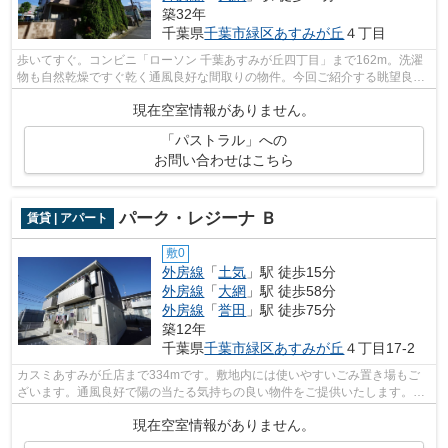
築32年
千葉県
千葉市緑区
あすみが丘
４丁目
歩いてすぐ。コンビニ「ローソン 千葉あすみが丘四丁目」まで162m。洗濯
物も自然乾燥ですぐ乾く通風良好な間取りの物件。今回ご紹介する眺望良好
なエリアはとても素敵な場所です。自...
現在空室情報がありません。
「パストラル」への
お問い合わせはこちら
パーク・レジーナ Ｂ
賃貸 | アパート
敷0
外房線
「
土気
」駅 徒歩15分
外房線
「
大網
」駅 徒歩58分
外房線
「
誉田
」駅 徒歩75分
築12年
千葉県
千葉市緑区
あすみが丘
４丁目17-2
カスミあすみが丘店まで334mです。敷地内には使いやすいごみ置き場もご
ざいます。通風良好で陽の当たる気持ちの良い物件をご提供いたします。駅
まで徒歩15分に立地する物件です。千葉...
現在空室情報がありません。