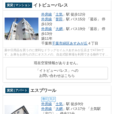
イトビューパレス
賃貸 | マンション
外房線
「
土気
」駅 徒歩12分
外房線
「
誉田
」駅 バス15分 「菰谷」 停
歩13分
外房線
「
大網
」駅 バス19分 「菰谷」 停
歩13分
築11年
千葉県
千葉市緑区
あすみが丘
４丁目
薬や日用品を買うのに便利なドラッグセイムスあすみが丘店まで473mで
す。お車をお持ちの方にオススメの、自走式駐車場を利用できる物件です。
歩いて12分ほどで駅にアクセスできる、立...
現在空室情報がありません。
「イトビューパレス」への
お問い合わせはこちら
エスプワール
賃貸 | アパート
敷0
礼0
外房線
「
土気
」駅 徒歩9分
外房線
「
大網
」駅 バス17分 「土気駅
〔北口〕」 停歩11分