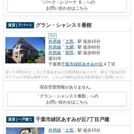
「パーク・レジーナ Ｂ」への
お問い合わせはこちら
グラン・シャンスⅡ番館
賃貸 | アパート
礼0
外房線
「
土気
」駅 徒歩15分
外房線
「
大網
」駅 徒歩60分
外房線
「
誉田
」駅 徒歩80分
築31年
千葉県
千葉市緑区
あすみが丘
４丁目
歩いて495mのところに千葉あすみが丘郵便局があります。駅まで徒歩15分
でアクセス可能な物件です。こちらの物件は自走式駐車場がご利用いただけ
ます。パソコンを快適に使いたい方に、...
現在空室情報がありません。
「グラン・シャンスⅡ番館」への
お問い合わせはこちら
千葉市緑区あすみが丘7丁目戸建
賃貸 | 一戸建て
外房線
「
土気
」駅 徒歩15分