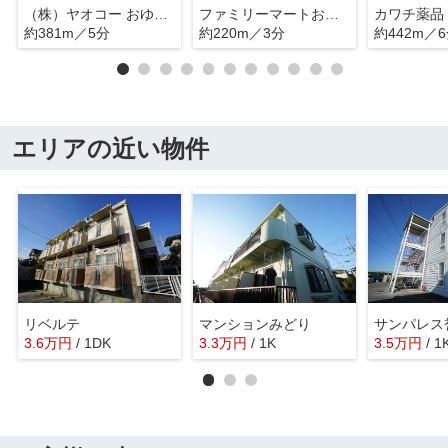
（株）ヤオコー おゆみ野店
ファミリーマートおゆみ野中央７丁目店
カワチ薬品
約381m／5分
約220m／3分
約442m／
エリアの近い物件
リベルテ
マンションみどり
サンパレス
3.6
万
円
/ 1DK
3.3
万
円
/ 1K
3.5
万
円
/ 1