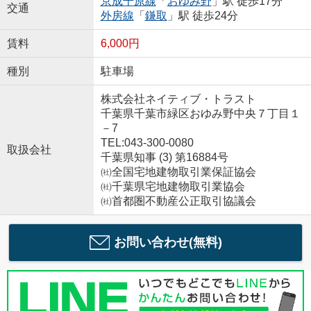
京成千原線
「
おゆみ野
」駅 徒歩17分
交通
外房線
「
鎌取
」駅 徒歩24分
賃料
6,000円
種別
駐車場
株式会社ネイティブ・トラスト
千葉県千葉市緑区おゆみ野中央７丁目１
－7
TEL:043-300-0080
取扱会社
千葉県知事 (3) 第16884号
㈳全国宅地建物取引業保証協会
㈳千葉県宅地建物取引業協会
㈳首都圏不動産公正取引協議会
お問い合わせ(無料)