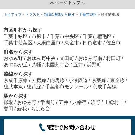
ページトップへ
ネイティブ・トラスト
>
(賃貸)地域から探す
>
千葉市緑区
>
鈴木駐車場
市区町村から探す
千葉市緑区
/
市原市
/
千葉市中央区
/
千葉市稲毛区
/
千葉市若葉区
/
大網白里市
/
東金市
/
四街道市
/
佐倉市
町名から探す
おゆみ野
/
おゆみ野中央
/
誉田町
/
おゆみ野南
/
村田町
/
あすみが丘
/
八幡
/
東国分寺台
/
五井
/
浜野町
路線から探す
京成千原線
/
外房線
/
内房線
/
小湊鉄道
/
京葉線
/
東金線
/
総武本線
/
総武線
/
千葉都市モノレール
/
京成千葉線
駅から探す
鎌取
/
おゆみ野
/
学園前
/
五井
/
八幡宿
/
浜野
/
上総村上
/
誉田
/
蘇我
/
ちはら台
電話でお問い合わせ