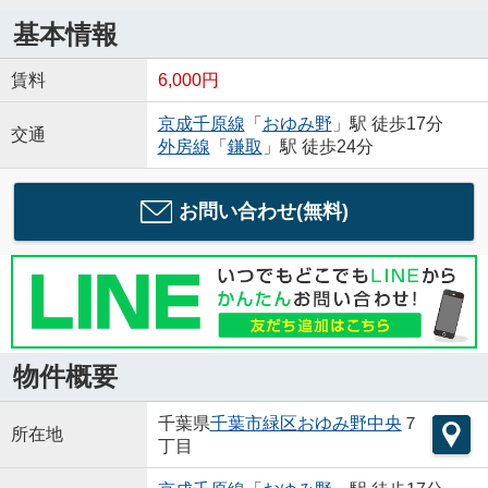
基本情報
賃料
6,000円
京成千原線
「
おゆみ野
」駅 徒歩17分
交通
外房線
「
鎌取
」駅 徒歩24分
お問い合わせ(無料)
物件概要
千葉県
千葉市緑区
おゆみ野中央
７
所在地
丁目