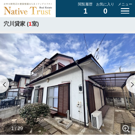
閲覧履歴
お気に入り
メニュー
1
0
穴川貸家 (
1
室)
1 / 29