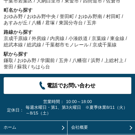
千葉市若葉区
/
大網白里市
/
東金市
/
四街道市
/
佐倉市
町名から探す
おゆみ野
/
おゆみ野中央
/
誉田町
/
おゆみ野南
/
村田町
/
あすみが丘
/
八幡
/
君塚
/
東国分寺台
/
五井
路線から探す
京成千原線
/
外房線
/
内房線
/
小湊鉄道
/
京葉線
/
東金線
/
総武本線
/
総武線
/
千葉都市モノレール
/
京成千葉線
駅から探す
鎌取
/
おゆみ野
/
学園前
/
五井
/
八幡宿
/
浜野
/
上総村上
/
誉田
/
蘇我
/
ちはら台
電話でお問い合わせ
営業時間：
10:00～18:00
毎週水曜日・第1、第3火曜日 ※夏季休業8/11（火）
定休日：
～8/15（土）
ホーム
会社概要