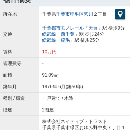
所在地
千葉県
千葉市稲毛区
穴川
２丁目
千葉都市モノレール
「
天台
」駅 徒歩9分
交通
総武線
「
西千葉
」駅 徒歩24分
総武線
「
稲毛
」駅 徒歩25分
賃料
10万円
管理費等
-
面積
91.09㎡
築年月
1976年 6月(築50年)
種別 / 構造
一戸建て / 木造
階建
2階建
株式会社ネイティブ・トラスト
千葉県千葉市緑区おゆみ野中央７丁目１