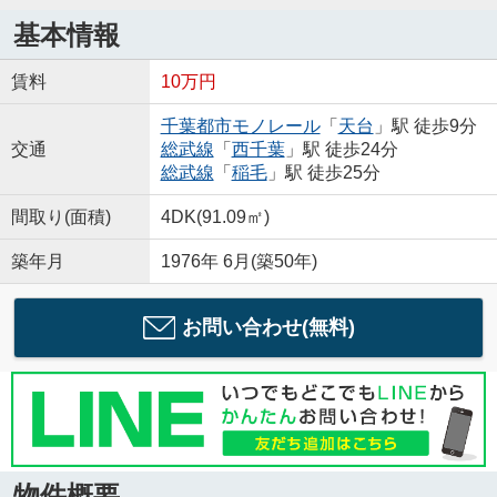
基本情報
賃料
10万円
千葉都市モノレール
「
天台
」駅 徒歩9分
交通
総武線
「
西千葉
」駅 徒歩24分
総武線
「
稲毛
」駅 徒歩25分
間取り(面積)
4DK(91.09㎡)
築年月
1976年 6月(築50年)
お問い合わせ(無料)
物件概要