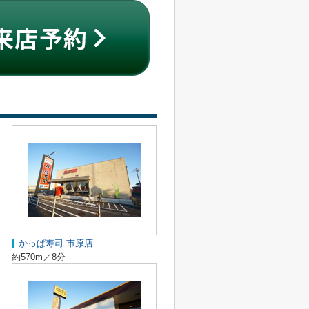
かっぱ寿司 市原店
約570m／8分