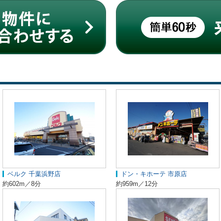
ベルク 千葉浜野店
ドン・キホーテ 市原店
約602m／8分
約959m／12分