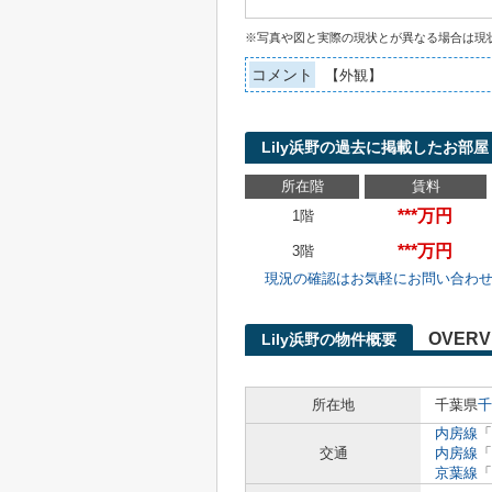
※写真や図と実際の現状とが異なる場合は現
コメント
【外観】
Lily浜野の過去に掲載したお部屋
所在階
賃料
***万円
1階
***万円
3階
現況の確認はお気軽にお問い合わ
OVERV
Lily浜野の物件概要
所在地
千葉県
千
内房線
「
交通
内房線
「
京葉線
「