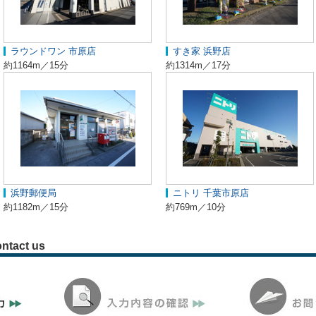
ラウンドワン 市原店
すき家 浜野店
約1164m／15分
約1314m／17分
浜野郵便局
ニトリ 千葉市原店
約1182m／15分
約769m／10分
ntact us