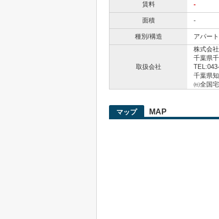
賃料
-
面積
-
種別/構造
アパート 
株式会社
千葉県千
取扱会社
TEL:043
千葉県知事
㈳全国宅
MAP
マップ