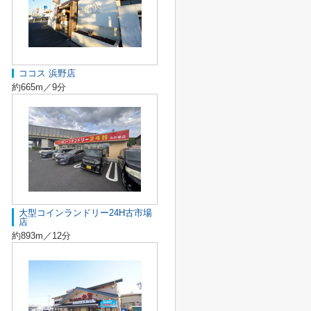
ココス 浜野店
約665m／9分
大型コインランドリー24H古市場
店
約893m／12分