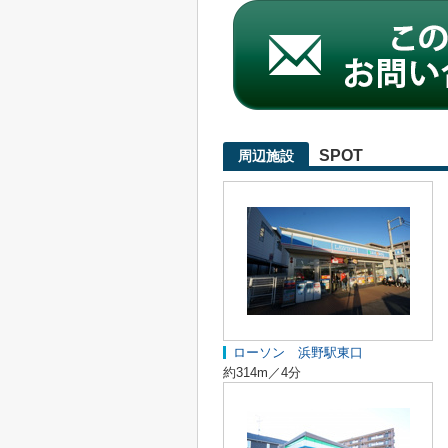
SPOT
周辺施設
ローソン 浜野駅東口
約314m／4分