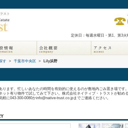
定休日：毎週水曜日・第1、第3火曜
探す
>
千葉市中央区
>
Lily浜野
あります。忙しいあなたの時間を有効的に使えるのが敷地内ごみ置き場です
ネット有り物件で試してみて下さい。株式会社ネイティブ・トラストが勧め
300-0080かinfo@native-trust.co.jpまでご連絡ください。
RY